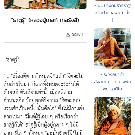
• ๔๘.ปางคันธารราฐ
หรือปางขอฝน ( นั่ง
"ธาตุรู้" (หลวงปู่เทสก์ เทสรังสี)
)
วิริยะ12
"ธาตุรู้"
" ..
"เมื่อสติตามกำหนดจิตแล้ว"
จิตจะไม่
• ระวังอย่าทำ
สังฆเภท - หลวงพ่อ
สับส่ายไปมา
"กิเลสทั้งหมดจะระงับได้
พุธ ฐานิโย
ด้วยสติ ตัวเดียวเท่านี้"
เมื่อสติตาม
กำหนดจิต รู้อยู่ทุกอิริยาบถ
"จิตจะค่อย
รวมเข้าเป็นหนึ่ง นั่นคือใจ"
ซึ่งไม่มีการส่ง
ส่ายไปมา
"มีแต่ผู้รู้เฉย ๆ หรือเรียกว่า
ธาตุรู้ก็ได้"
ธาตุรู้เป็นผู้อยู่กลาง ๆ ไม่มี
อาการใด ๆ ทั้งหมด
"ฉะนั้นธาตุรู้จึงไม่มี