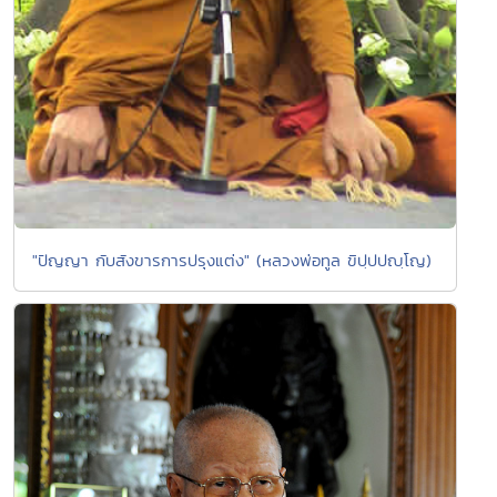
"ปัญญา กับสังขารการปรุงแต่ง" (หลวงพ่อทูล ขิปฺปปญฺโญ)