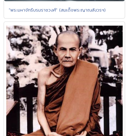
"พระมหาจักรีบรมราชวงศ์" (สมเด็จพระญาณสังวรฯ)