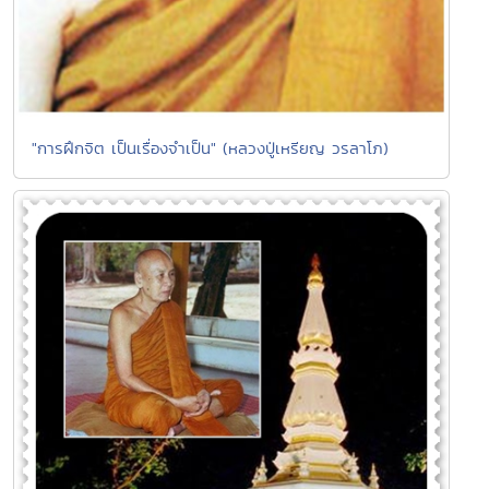
"การฝึกจิต เป็นเรื่องจำเป็น" (หลวงปู่เหรียญ วรลาโภ)