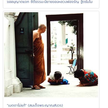
ขออนุญาตแจก ซีดีธรรมะนิยายของหลวงพ่อจรัญ ฐิตธัมโม
"เมตตาไม่แท้" (สมเด็จพระญาณสังวร)