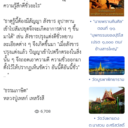
ความรู้สึกดีชั่วอะไร"
"ธาตุรู้นี้ต้องมีสัญญา สังขาร อุปาทาน
• "นายพรานคืนศีล"
เข้าไปสัมปยุตจึงจะเกิดอาการต่าง ๆ ขึ้น
ตอนที่ ๑๑.
มาได้"
เช่น สังขารปรุงแต่งดีชั่วหยาบ
"บุพกรรมของปุริโส
เปรต ๑,๐๐๐ ตน/
ละเอียดต่าง ๆ จึงเกิดขึ้นมา
"เมื่อสังขาร
ช้างสารใหญ่"
ปรุงแต่งแล้ว ปัญญาเข้าไปตรึกตรองในสิ่ง
นั้น ๆ จึงถอดเอาความดี ความชั่วออกมา
ตั้งไว้ให้ปรากฏเห็นชัดว่า อันนี้ดีอันนี้ชั่ว"
.. "
• วัดบูรพาพิทยาราม
"ธรรมภาษิต"
หลวงปู่เทสก์ เทสรังสี
6,708
• วัดวังผาแดง
ต.นาสวน อ.ศรีสวัสดิ์