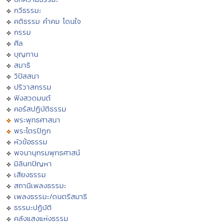
กวีธรรมะ
คติธรรม คำคม โดนใจ
กรรม
ศีล
บุญทาน
สมาธิ
วิปัสสนา
ปริวาสกรรม
ฟังสวดมนต์
คอร์สปฏิบัติธรรม
พระพุทธศาสนา
พระไตรปิฏก
หัวข้อธรรม
พจนานุกรมพุทธศาสน์
มิลินทปัญหา
เสียงธรรม
สถานีเพลงธรรมะ
เพลงธรรมะ/ดนตรีสมาธิ
ธรรมะปฏิบัติ
คลังแสงแห่งธรรม