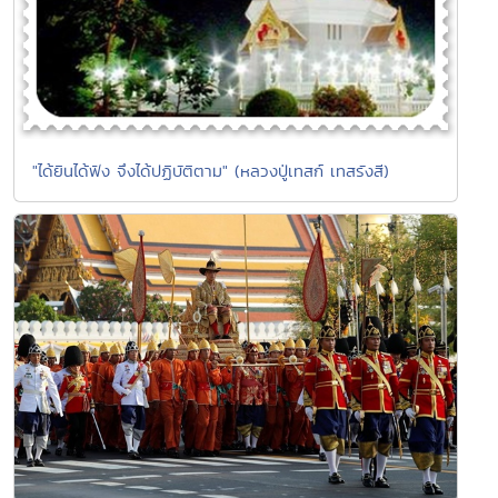
"ได้ยินได้ฟัง จึงได้ปฏิบัติตาม" (หลวงปู่เทสก์ เทสรังสี)