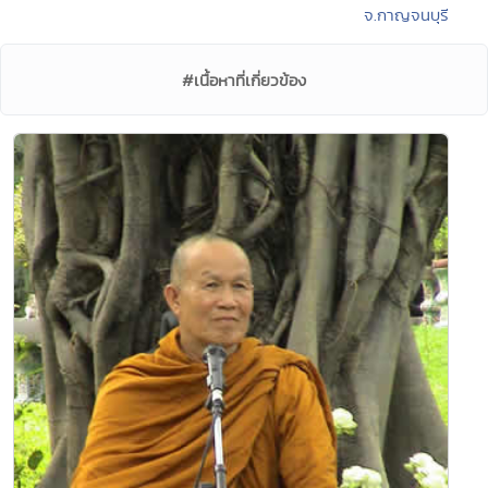
จ.กาญจนบุรี
#เนื้อหาที่เกี่ยวข้อง