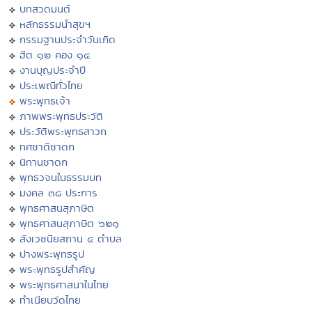
บทสวดมนต์
หลักธรรมนำสุขฯ
กรรมฐานประจำวันเกิด
ฮีต ๑๒ คอง ๑๔
งานบุญประจำปี
ประเพณีทั่วไทย
พระพุทธเจ้า
ภาพพระพุทธประวัติ
ประวัติพระพุทธสาวก
ทศชาติชาดก
นิทานชาดก
พุทธวจนในธรรมบท
มงคล ๓๘ ประการ
พุทธศาสนสุภาษิต
พุทธศาสนสุภาษิต ๖๒๑
สังเวชนียสถาน ๔ ตำบล
ปางพระพุทธรูป
พระพุทธรูปสำคัญ
พระพุทธศาสนาในไทย
ทำเนียบวัดไทย