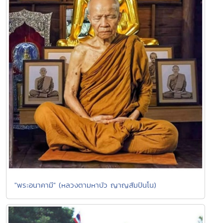
"พระอนาคามี" (หลวงตามหาบัว ญาญสัมปันโน)