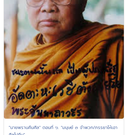
"นายพรานคืนศีล" ตอนที่ ๖. "มนุษย์ ๓ จำพวก/ภรรยาให้เอา
ศีลไปคืน"