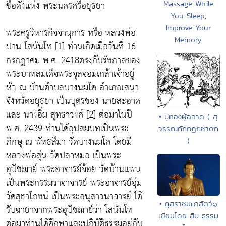
ชื่อดังแห่ง พระนครศรีอยุธยา
Massage While
You Sleep,
Improve Your
พระครูวิหารกิจจานุการ หรือ หลวงพ่อ
Memory
ปาน โสนันโท [1] ท่านเกิดเมื่อวันที่ 16
กรกฎาคม พ.ศ. 2418ตรงกับรัชกาลของ
พระบาทสมเด็จพระจุลจอมเกล้าเจ้าอยู่
หัว ณ บ้านตำบลบางนมโค อำเภอเสนา
จังหวัดอยุธยา เป็นบุตรของ นายสะอาด
และ นางอิ่ม สุทธาวงศ์ [2] ต่อมาในปี
• ปูทองผู้ฉลาด ( สุ
พ.ศ. 2439 ท่านได้อุปสมบทเป็นพระ
วรรณกักกฏกชาดก
ภิกษุ ณ พัทธสีมา วัดบางนมโค โดยมี
)
หลวงพ่อสุ่น วัดปลาหมอ เป็นพระ
อุปัชฌาย์ พระอาจารย์จ้อย วัดบ้านแพน
เป็นพระกรรมวาจาจารย์ พระอาจารย์อุ่ม
วัดสุธาโภชน์ เป็นพระอนุสาวนาจารย์ ได้
• กุสราชมหาสัตว์๑
รับฉายาจากพระอุปัชฌาย์ว่า โสนันโท
เขียนโดย สืบ ธรรม
ต่อมาท่านได้ศึกษาและปฏิบัติธรรมอยู่กับ