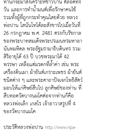
ท่านก็จะมาสงเคราะห์ชาวบ้าน ตลอดทั้ง
วัน และการทำน้ำมนต์เพื่อรักษาคนไข้
รวมทั้งผู้ที่ถูกกระทำคุณไสยด้วย หลวง
พ่อปาน โสนันโทได้ละสังขารไปเมื่อวันที่
26 กรกฎาคม พ.ศ. 2481 ตรงกับรัชกาล
ของพระบาทสมเด็จพระปรเมนทรมหาอา
นันทมหิดล พระอัฐมรามาธิบดินทร รวม
สิริอายุได้ 63 ปี บวชพระมาได้ 42
พรรษา เหลือแต่มรดกที่ล้ำค่า เช่น พระ
เครื่องดินเผา ผ้ายันต์เกราะเพชร ผ้ายันต์
ชนิดต่าง ๆ และพระคาถาปัจเจกโพธิสัตว์
มอบให้แก่ศิษย์สืบไป ลูกศิษย์ของท่าน ที่
สืบทอดวัดบางนมโคต่อจากท่านก็คือ
หลวงพ่อเล็ก เกสโร เจ้าอาวาสรูปที่ 4
ของวัดบางนมโค
ประวัติหลวงพ่อปาน
http://www.npa-