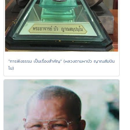
"การฟังธรรม เป็นเรื่องสำคัญ" (หลวงตามหาบัว ญาณสัมปัน
โน)