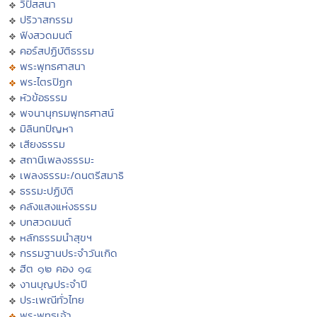
วิปัสสนา
ปริวาสกรรม
ฟังสวดมนต์
คอร์สปฏิบัติธรรม
พระพุทธศาสนา
พระไตรปิฏก
หัวข้อธรรม
พจนานุกรมพุทธศาสน์
มิลินทปัญหา
เสียงธรรม
สถานีเพลงธรรมะ
เพลงธรรมะ/ดนตรีสมาธิ
ธรรมะปฏิบัติ
คลังแสงแห่งธรรม
บทสวดมนต์
หลักธรรมนำสุขฯ
กรรมฐานประจำวันเกิด
ฮีต ๑๒ คอง ๑๔
งานบุญประจำปี
ประเพณีทั่วไทย
พระพุทธเจ้า