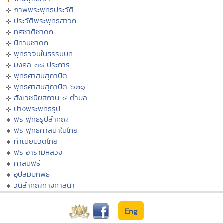
ภาพพระพุทธประวัติ
ประวัติพระพุทธสาวก
ทศชาติชาดก
นิทานชาดก
พุทธวจนในธรรมบท
มงคล ๓๘ ประการ
พุทธศาสนสุภาษิต
พุทธศาสนสุภาษิต ๖๒๑
สังเวชนียสถาน ๔ ตำบล
ปางพระพุทธรูป
พระพุทธรูปสำคัญ
พระพุทธศาสนาในไทย
ทำเนียบวัดไทย
พระอารามหลวง
ศาสนพิธี
อุปสมบทพิธี
วันสำคัญทางศาสนา
Eng