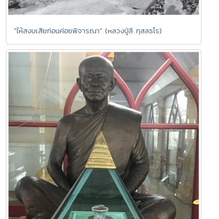
"ให้สงบเสียก่อนค่อยพิจารณา" (หลวงปู่ลี กุสลธโร)