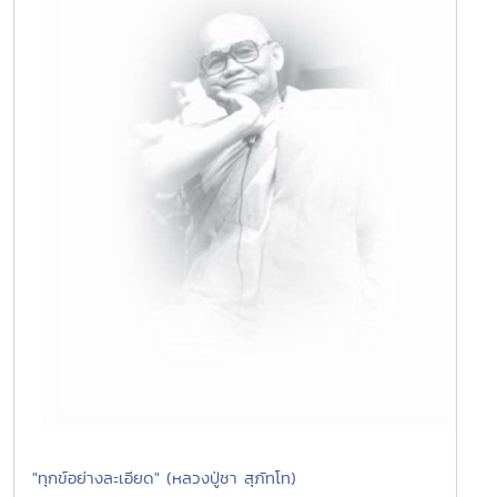
"ทุกข์อย่างละเอียด" (หลวงปู่ชา สุภัทโท)