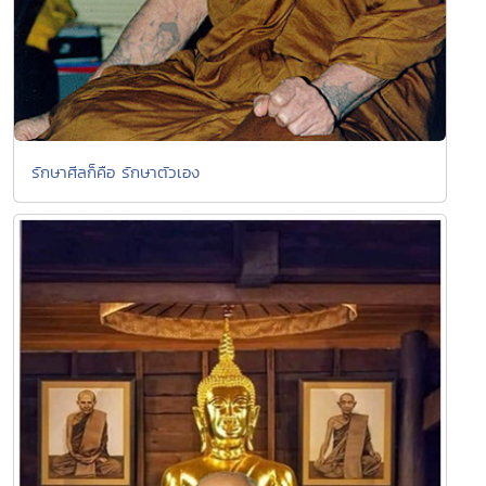
รักษาศีลก็คือ รักษาตัวเอง