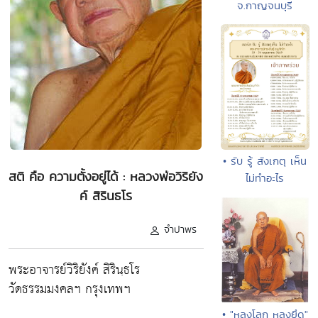
จ.กาญจนบุรี
• รับ รู้ สังเกตุ เห็น
สติ คือ ความตั้งอยู่ได้ : หลวงพ่อวิริยัง
ไม่ทำอะไร
ค์ สิรินธโร
จำปาพร
พระอาจารย์วิริยังค์ สิรินฺธโร
วัดธรรมมงคลฯ กรุงเทพฯ
• "หลงโลก หลงยึด"