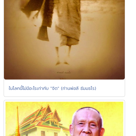
ในโลกนี้ไม่มีอะไรเท่ากับ "จิต" (ท่านพ่อลี ธัมมธโร)