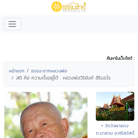
ค้นหาในเว็บไซต์ :
หน้าแรก
ธรรมะจากหลวงพ่อ
สติ คือ ความตั้งอยู่ได้ : หลวงพ่อวิริยังค์ สิรินธโร
• วัดวังผาแดง
ต.นาสวน อ.ศรีสวัสดิ์