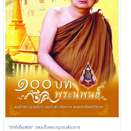
"รักที่เย็นสนิท" (สมเด็จพระญาณสังวรฯ)