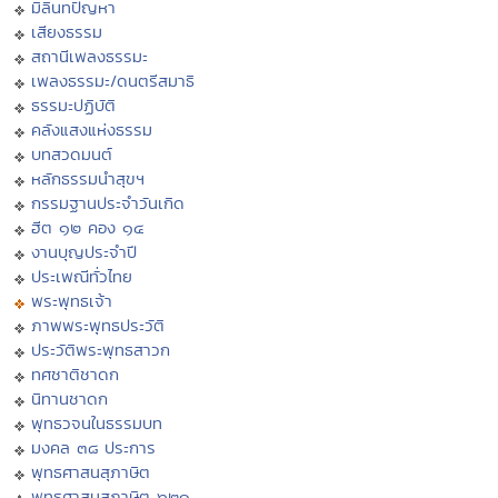
มิลินทปัญหา
เสียงธรรม
สถานีเพลงธรรมะ
เพลงธรรมะ/ดนตรีสมาธิ
ธรรมะปฏิบัติ
คลังแสงแห่งธรรม
บทสวดมนต์
หลักธรรมนำสุขฯ
กรรมฐานประจำวันเกิด
ฮีต ๑๒ คอง ๑๔
งานบุญประจำปี
ประเพณีทั่วไทย
พระพุทธเจ้า
ภาพพระพุทธประวัติ
ประวัติพระพุทธสาวก
ทศชาติชาดก
นิทานชาดก
พุทธวจนในธรรมบท
มงคล ๓๘ ประการ
พุทธศาสนสุภาษิต
พุทธศาสนสุภาษิต ๖๒๑