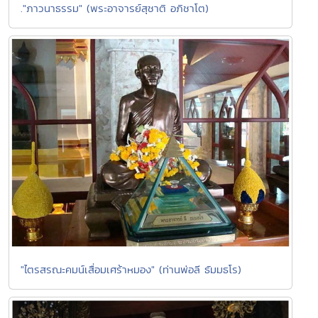
."ภาวนาธรรม" (พระอาจารย์สุชาติ อภิชาโต)
"ไตรสรณะคมน์เสื่อมเศร้าหมอง" (ท่านพ่อลี ธัมมธโร)