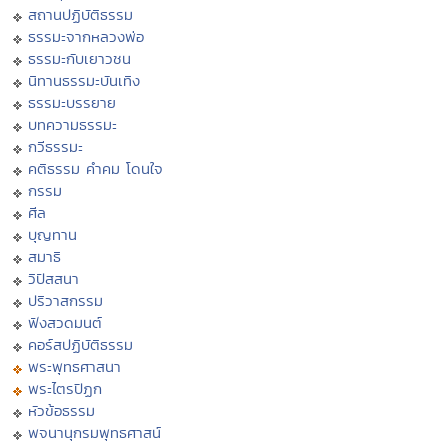
สถานปฏิบัติธรรม
ธรรมะจากหลวงพ่อ
ธรรมะกับเยาวชน
นิทานธรรมะบันเทิง
ธรรมะบรรยาย
บทความธรรมะ
กวีธรรมะ
คติธรรม คำคม โดนใจ
กรรม
ศีล
บุญทาน
สมาธิ
วิปัสสนา
ปริวาสกรรม
ฟังสวดมนต์
คอร์สปฏิบัติธรรม
พระพุทธศาสนา
พระไตรปิฏก
หัวข้อธรรม
พจนานุกรมพุทธศาสน์