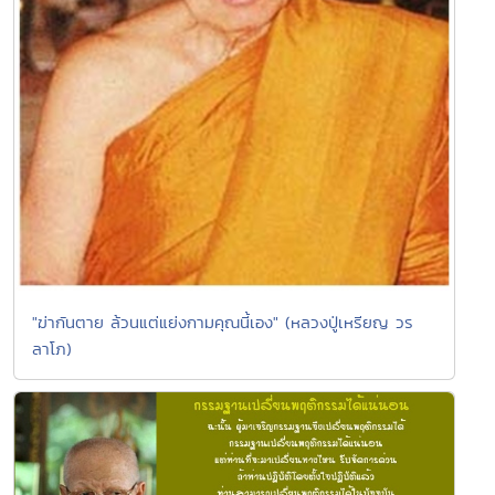
"ฆ่ากันตาย ล้วนแต่แย่งกามคุณนี้เอง" (หลวงปู่เหรียญ วร
ลาโภ)