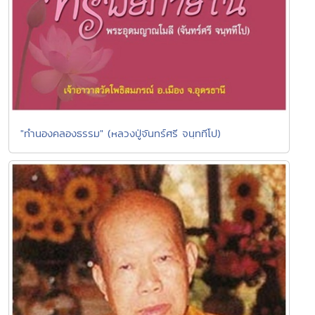
"ทำนองคลองธรรม" (หลวงปู่จันทร์ศรี จนฺททีโป)