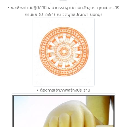
• ขอเชิญท่านปฏิบัติวิปัสสนากรรมฐานตามหลักสูตร คุณแม่ดร.สิริ
กรินชัย (ปี 2554) ณ วัดพุทธปัญญา นนทบุรี
• ต้องการเจ้าภาพสร้างประธาน