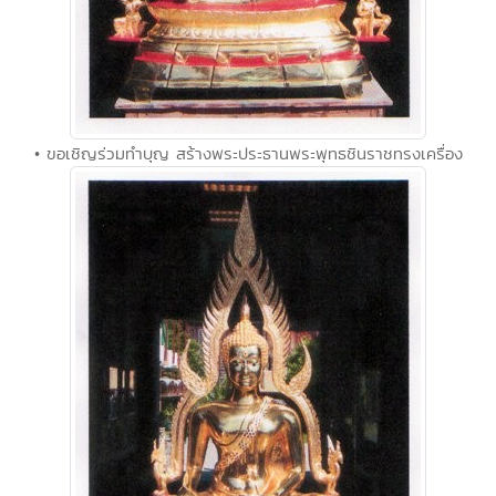
• ขอเชิญร่วมทำบุญ สร้างพระประธานพระพุทธชินราชทรงเครื่อง