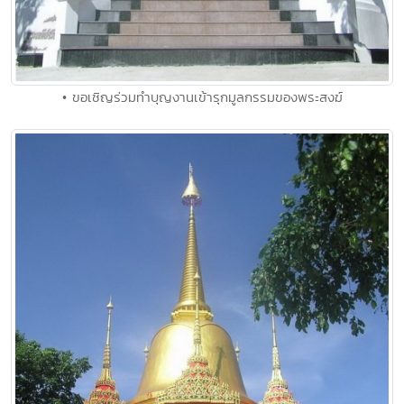
• ขอเชิญร่วมทำบุญงานเข้ารุกมูลกรรมของพระสงฆ์