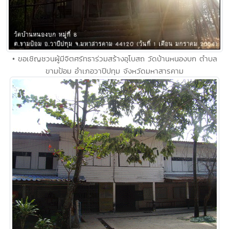
• ขอเชิญชวนผู้มีจิตศรัทธาร่วมสร้างอุโบสถ วัดบ้านหนองบก ตำบล
ขามป้อม อำเภอวาปีปทุม จังหวัดมหาสารคาม