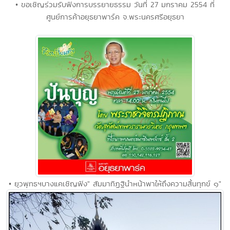
• ขอเชิญร่วมรับฟังการบรรยายธรรม วันที่ 27 มกราคม 2554 ที่
ศูนย์การค้าอยุธยาพาร์ค จ.พระนครศรีอยุธยา
• ยุวพุทธฯบางแคเชิญฟัง" สัมมาทิฏฐินำหน้าพาให้ถึงความสิ้นทุกข์ ๑"