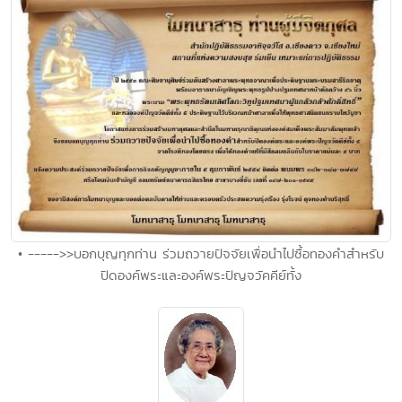
• ----->>บอกบุญทุกท่าน ร่วมถวายปัจจัยเพื่อนำไปซื้อทองคำสำหรับ
ปิดองค์พระและองค์พระปัญจวัคคีย์ทั้ง