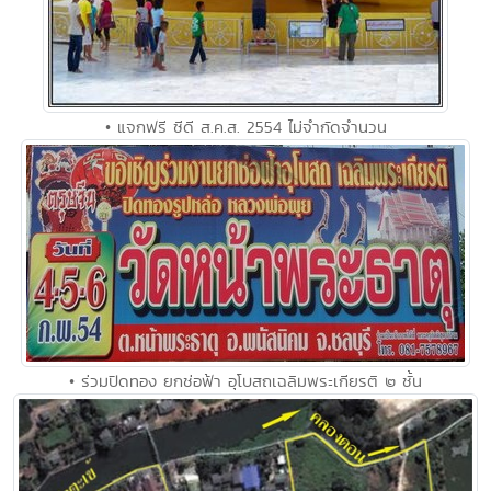
• แจกฟรี ซีดี ส.ค.ส. 2554 ไม่จำกัดจำนวน
• ร่วมปิดทอง ยกช่อฟ้า อุโบสถเฉลิมพระเกียรติ ๒ ชั้น