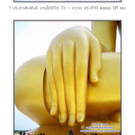
• ประชาสัมพันธ์ งานไถ่ชีวิต วัว – ควาย ประจำปี ๒๕๕๔ ปีที่ ๒๐