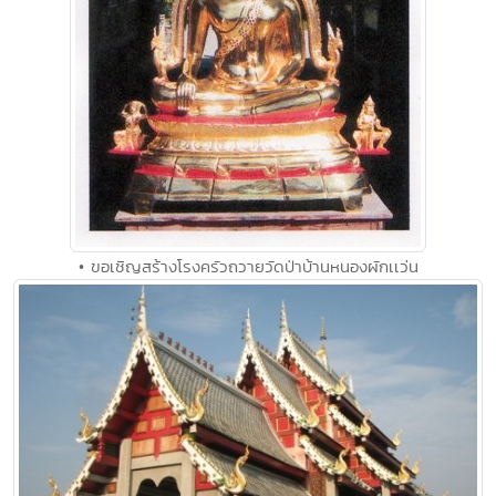
• ขอเชิญสร้างโรงครัวถวายวัดป่าบ้านหนองผักเเว่น