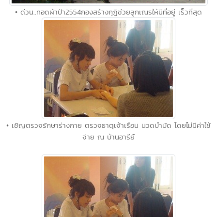
• ด่วน..ทอดผ้าป่า2554กองสร้างกุฏิช่วยลูกเณรให้มีที่อยู่ เร็วที่สุด
• เชิญตรวจรักษาร่างกาย ตรวจธาตุเจ้าเรือน นวดบำบัด โดยไม่มีค่าใช้
จ่าย ณ บ้านอารีย์