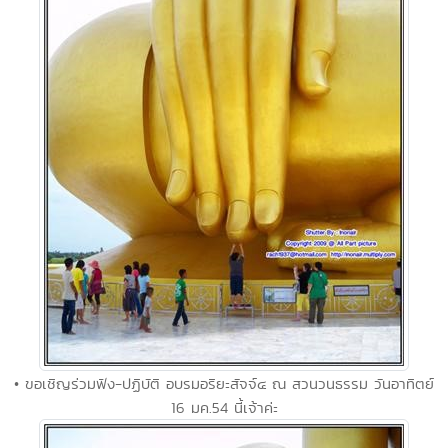
• ขอเชิญร่วมฟัง-ปฏิบัติ อบรมอริยะสัจจ์๔ ณ สวนวนธรรม วันอาทิตย์
16 มค.54 นี้เจ้าค่ะ