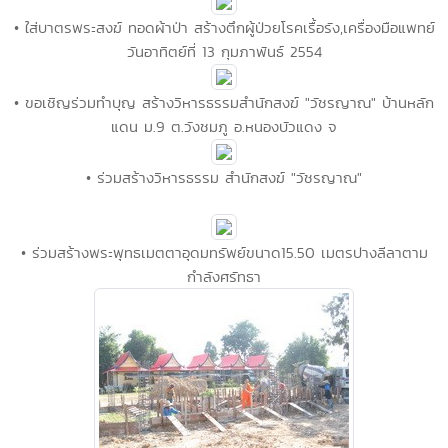
• ใส่บาตรพระสงฆ์ ทอดผ้าป่า สร้างตึกผู้ป่วยโรคเรื้อรัง,เครื่องมือแพทย์
วันอาทิตย์ที่ 13 กุมภาพันธ์ 2554
• ขอเชิญร่วมทำบุญ สร้างวิหารธรรมสำนักสงฆ์ "วัชรญาณ" บ้านหลัก
แดน ม.9 ต.วังชมภู อ.หนองบัวแดง จ
• ร่วมสร้างวิหารธรรม สำนักสงฆ์ "วัชรญาณ"
• ร่วมสร้างพระพุทธเมตตาอุดมทรัพย์ขนาด15.50 เมตรปางลีลาตาม
กำลังศรัทธา