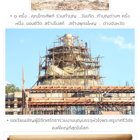
• ๑ ครั้ง ...คุณโทรศัพท์ ร่วมทำบุญ ...วันเกิด...ทำบุญต่างๆ ครั้ง
หนึ่ง...ของชีวิต สร้างโบสถ์ ...สร้างพุทธใหญ่ ... ต่างจังหวัด
• ขอเรียนเชิญผู้มีจิตศรัทธาร่วมงานบุญบรรจุหัวใจพระครูบาศรีวิชัย
องค์ใหญ่ที่สุดในโลก