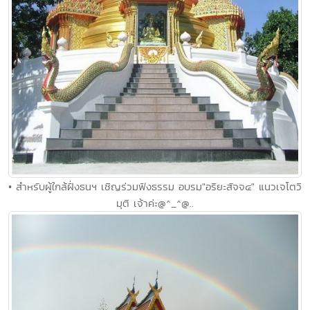
• สำหรับผู้ใกล้ฝั่งธนฯ เชิญร่วมฟังธรรม อบรม"อริยะสัจจ๔" แนวเจโตวิ
มุติ เจ้าค่ะ@^_^@..