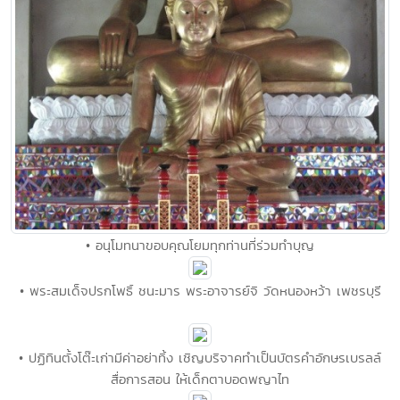
• อนุโมทนาขอบคุณโยมทุกท่านที่ร่วมทำบุญ
• พระสมเด็จปรกโพธิ์ ชนะมาร พระอาจารย์จิ วัดหนองหว้า เพชรบุรี
• ปฏิทินตั้งโต๊ะเก่ามีค่าอย่าทิ้ง เชิญบริจาคทำเป็นบัตรคำอักษรเบรลล์
สื่อการสอน ให้เด็กตาบอดพญาไท