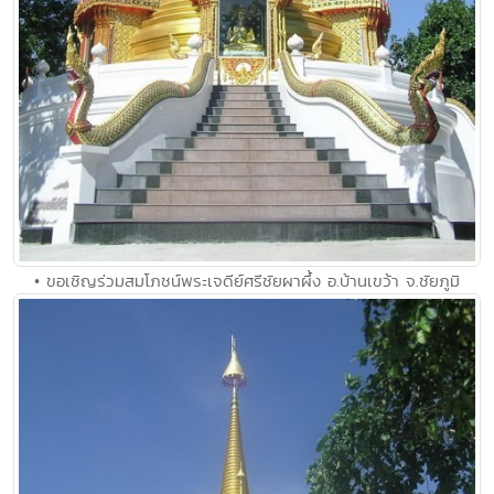
• ขอเชิญร่วมสมโภชน์พระเจดีย์ศรีชัยผาผึ้ง อ.บ้านเขว้า จ.ชัยภูมิ