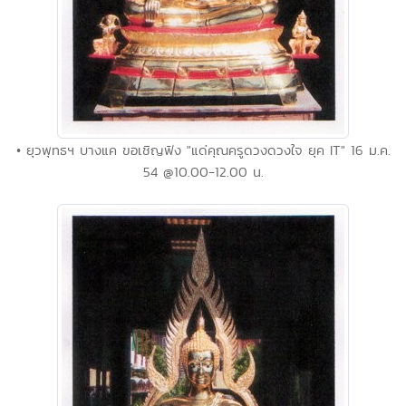
• ยุวพุทธฯ บางแค ขอเชิญฟัง "แด่คุณครูดวงดวงใจ ยุค IT" 16 ม.ค.
54 @10.00-12.00 น.