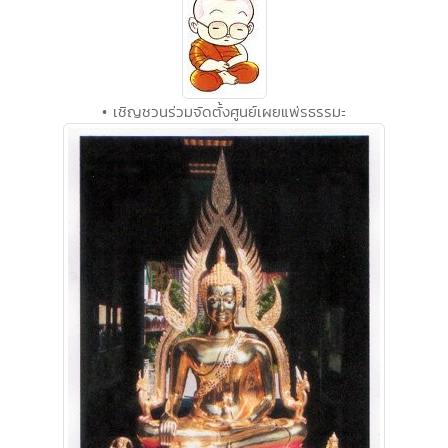
• เชิญชวนร่วมจัดตั้งศูนย์เผยแพ่รธรรมะ