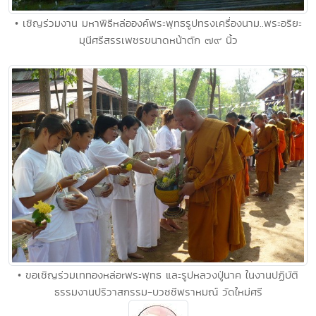
• เชิญร่วมงาน มหาพิธีหล่อองค์พระพุทธรูปทรงเครื่องนาม..พระอริยะ
มุนีศรีสรรเพชรขนาดหน้าตัก ๗๙ นิ้ว
• ขอเชิญร่วมเททองหล่อrพระพุทธ และรูปหลวงปู่นาค ในงานปฏิบัติ
ธรรมงานปริวาสกรรม-บวชชีพราหมณ์ วัดใหม่ศรี