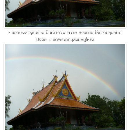
• ขอเชิญสาธุชนร่วมเป็นเจ้าภวพ ถวาย สังฆทาน ให้ความอุปถัมภ์
ปัจจัย ๔ แด่พระภิกษุสงฆ์หมู่ใหญ่