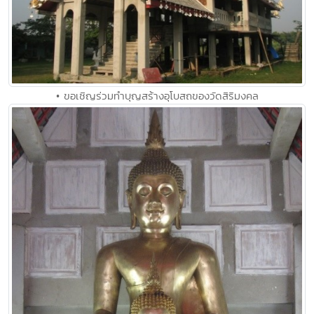
• ขอเชิญร่วมทำบุญสร้างอุโบสถของวัดสิริมงคล