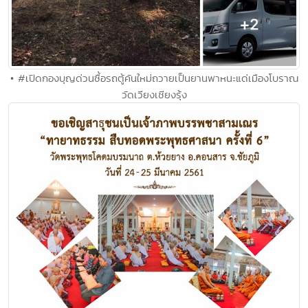
• #เปิดกองบุญด่วนซื้อรถตู้คันใหม่ถวายเป็นยานพาหนะแด่เมืองโบราณ
วัดเวียงเชียงรุ้ง