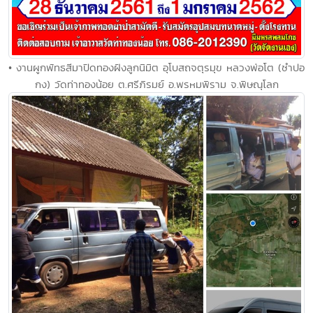
• งานผูกพัทธสีมาปิดทองฝังลูกนิมิต อุโบสถจตุรมุข หลวงพ่อโต (ซำปอ
กง) วัดท่าทองน้อย ต.ศรีภิรมย์ อ.พรหมพิราม จ.พิษณุโลก