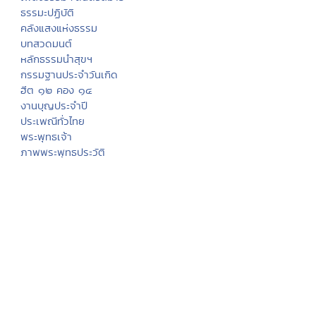
ธรรมะปฏิบัติ
คลังแสงแห่งธรรม
บทสวดมนต์
หลักธรรมนำสุขฯ
กรรมฐานประจำวันเกิด
ฮีต ๑๒ คอง ๑๔
งานบุญประจำปี
ประเพณีทั่วไทย
พระพุทธเจ้า
ภาพพระพุทธประวัติ
ประวัติพระพุทธสาวก
ทศชาติชาดก
นิทานชาดก
พุทธวจนในธรรมบท
มงคล ๓๘ ประการ
พุทธศาสนสุภาษิต
พุทธศาสนสุภาษิต ๖๒๑
สังเวชนียสถาน ๔ ตำบล
ปางพระพุทธรูป
พระพุทธรูปสำคัญ