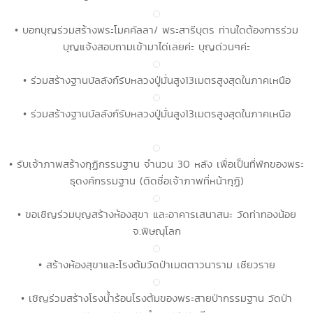
• บอกบุญร่วมสร้างพระโมคคัลลา/ พระสารีบุตร ท่านใดต้องการร่วม
บุญแจ้งสอบถามเข้ามาได่เลยค่ะ บุญด่วนๆค่ะ
• ร่วมสร้างฐานบัลลังก์รับหลวงปู่มั่นสูง13เมตรสูงสุดในภาคเหนือ
• ร่วมสร้างฐานบัลลังก์รับหลวงปู่มั่นสูง13เมตรสูงสุดในภาคเหนือ
• รับเจ้าภาพสร้างกุฏิกรรมฐาน จำนวน 30 หลัง เพื่อเป็นที่พักของพระ
ธุดงค์กรรมฐาน (ติดชื่อเจ้าภาพที่หน้ากุฏิ)
• ขอเชิญร่วมบุญสร้างห้องสุขา และอาคารเสนาสนะ วัดท่าทองน้อย
จ.พิษณุโลก
• สร้างห้องสุขาและโรงต้มวัดป่าเมตตาวนาราม เชียวราย
• เชิญร่วมสร้างโรงน้ำร้อนโรงต้มของพระสายป่ากรรมฐาน วัดป่า