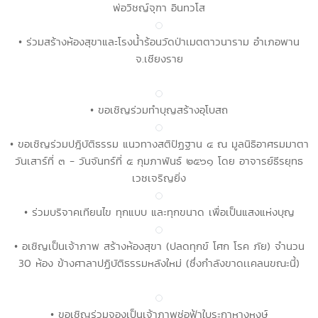
พ่อวิชญ์จุฑา อินทวโส
• ร่วมสร้างห้องสุขาและโรงน้ำร้อนวัดป่าเมตตาวนาราม อำเภอพาน
จ.เชียงราย
• ขอเชิญร่วมทำบุญสร้างอุโบสถ
• ขอเชิญร่วมปฎิบัติธรรม แนวทางสติปัฏฐาน ๔ ณ มูลนิธิอาศรมมาตา
วันเสาร์ที่ ๓ - วันจันทร์ที่ ๕ กุมภาพันธ์ ๒๕๖๑ โดย อาจารย์ธีรยุทธ
เวชเจริญยิ่ง
• ร่วมบริจาคเทียนไข ทุกแบบ และทุกขนาด เพื่อเป็นแสงแห่งบุญ
• อเชิญเป็นเจ้าภาพ สร้างห้องสุขา (ปลดทุกข์ โศก โรค ภัย) จำนวน
30 ห้อง ข้างศาลาปฏิบัติธรรมหลังใหม่ (ซึ่งกำลังขาดเเคลนขณะนี้)
• ขอเชิญร่วมจองเป็นเจ้าภาพช่อฟ้าใบระกาหางหงษ์