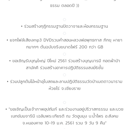
ธรรม ตลอดปี ))
• ร่วมสร้างกุฎิกรรมฐานปิดวาจาและห้องกรรมฐาน
• แจกไฟล์เสียงmp3 DVDรวมคำสอนหลวงพ่อพุทธทาส ภิกขุ หายา
กมากๆ ต้นฉบับจริงขนาดไฟร์ 200 กว่า GB
• ขอเชิญรับบุญใหญ่ ปีใหม่ 2561 ร่วมสร้างบุญบารมี ทอดผ้าป่า
สามัคคี ร่วมสร้างอาคารปฏิบัติธรรมสงฆ์6ชั้น
• ร่วมปลูกต้นไม้หน้าอุโบสถและลานปฎิบัติธรรมวัดป่าเมตตาวนาราม
ห้วยไร่ จ.เชียงราย
• "ขอเชิญเป็นเจ้าภาพอุปถัมภ์ และร่วมงานอยู่ปริวาสกรรรม และบวช
เนกขัมมจารินี เฉลิมพระเกียรติ ณ วัดอูบมุง บ.น้ำไพร อ.สังคม
จ.หนองคาย 10-19 ม.ค. 2561 รวม 9 วัน 9 คืน"