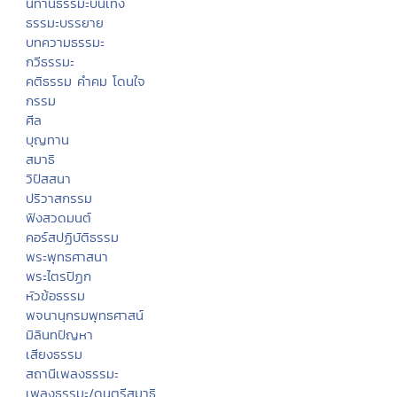
นิทานธรรมะบันเทิง
ธรรมะบรรยาย
บทความธรรมะ
กวีธรรมะ
คติธรรม คำคม โดนใจ
กรรม
ศีล
บุญทาน
สมาธิ
วิปัสสนา
ปริวาสกรรม
ฟังสวดมนต์
คอร์สปฏิบัติธรรม
พระพุทธศาสนา
พระไตรปิฏก
หัวข้อธรรม
พจนานุกรมพุทธศาสน์
มิลินทปัญหา
เสียงธรรม
สถานีเพลงธรรมะ
เพลงธรรมะ/ดนตรีสมาธิ