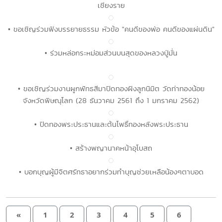
เชียงราย
• ขอเชิญร่วมฟังบรรยายธรรม หัวข้อ "คนดีของพ่อ คนดีของแผ่นดิน"
• ร่วมหล่อกระหม่อมส่วนบนสุดของหลวงปู่มั่น
• ขอเชิญร่วมงานผูกพัทธสีมาปิดทองฝังลูกนิมิต วัดท่าทองน้อย
จังหวัดพิษณุโลก (28 ธันวาคม 2561 ถึง 1 มกราคม 2562)
• ปิดทองพระประธานและต้นโพธิ์ทองหลังพระประธาน
• สร้างพญานาคหน้าอุโบสถ
• บอกบุญผู้มีจิตศรัทธาอยากร่วมทำบุญช่วยเหลือน้องๆตาบอด
«
1
2
3
4
5
6