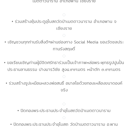
เมตตาวนาราม อำเภอพาน เชียงราย
• ร่วมสร้างซุ้มประตูอุโบสถวัดป่าเมตตาวนาราม อำเภอพาน จ
เชียงราย
• เชิญชวนทุกท่านรับสิ่งดีๆผ่านช่องทาง Social Media ของวัดชลประ
ทานรังสฤษดิ์
• ขอเรียนเชิญท่านผู้มีจิตศรัทธาร่วมเป็นเจ้าภาพหล่อพระพุทธรูปปูนปั้น
ประธานลานธรรม ปางมารวิชัย สูง๔.๙๙เมตร หน้าตัก ๓.๙๙เมตร
• ร่วมสร้างรูปเหมือนหลวงพ่อสนธิ์ อนาลโยด้วยทองเหลืองขนาดองค์
จริง
• ปิดทองพระประธานประจำอุโบสถวัดป่าเมตตาวนาราม
• ปิดทองพระประธานประจำอุโบสถ วัดป่าเมตตาวนาราม อ.พาน