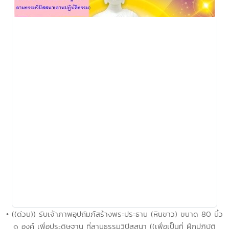
• ((ด่วน)) รับเจ้าภาพอุปถัมภ์สร้างพระประธาน (หินขาว) ขนาด 80 นิ้ว
๑ องค์ เพื่อประดิษฐาน ที่ลานธรรมวิปัสสนา ((เพื่อเป็นที่ ฝึกปฏิบัติ