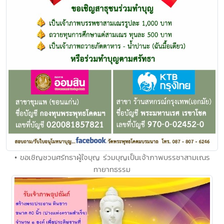
• ขอเชิญชวนศรัทธาผู้ใจบุญ ร่วมบุญเป็นเจ้าภาพบรรชาสามเณร
ทายาทธรรม