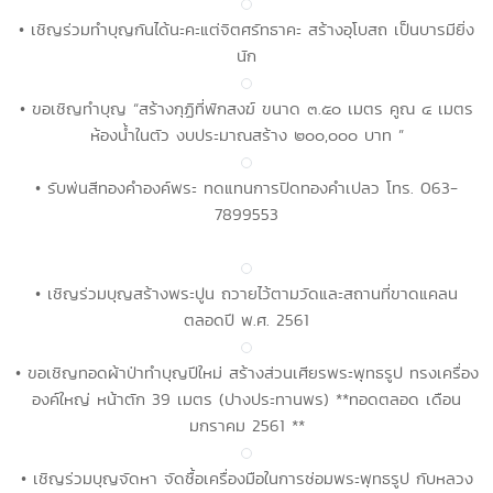
• เชิญร่วมทำบุญกันได้นะคะแต่จิตศรัทธาคะ สร้างอุโบสถ เป็นบารมียิ่ง
นัก
• ขอเชิญทำบุญ “สร้างกุฏิที่พักสงฆ์ ขนาด ๓.๕๐ เมตร คูณ ๔ เมตร
ห้องน้ำในตัว งบประมาณสร้าง ๒๐๐,๐๐๐ บาท ”
• รับพ่นสีทองคำองค์พระ ทดแทนการปิดทองคำเปลว โทร. 063-
7899553
• เชิญร่วมบุญสร้างพระปูน ถวายไว้ตามวัดและสถานที่ขาดแคลน
ตลอดปี พ.ศ. 2561
• ขอเชิญทอดผ้าป่าทำบุญปีใหม่ สร้างส่วนเศียรพระพุทธรูป ทรงเครื่อง
องค์ใหญ่ หน้าตัก 39 เมตร (ปางประทานพร) **ทอดตลอด เดือน
มกราคม 2561 **
• เชิญร่วมบุญจัดหา จัดซื้อเครื่องมือในการซ่อมพระพุทธรูป กับหลวง