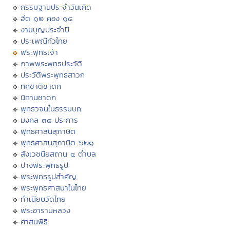
กรรมฐานประจำวันเกิด
ฮีต ๑๒ คอง ๑๔
งานบุญประจำปี
ประเพณีทั่วไทย
พระพุทธเจ้า
ภาพพระพุทธประวัติ
ประวัติพระพุทธสาวก
ทศชาติชาดก
นิทานชาดก
พุทธวจนในธรรมบท
มงคล ๓๘ ประการ
พุทธศาสนสุภาษิต
พุทธศาสนสุภาษิต ๖๒๑
สังเวชนียสถาน ๔ ตำบล
ปางพระพุทธรูป
พระพุทธรูปสำคัญ
พระพุทธศาสนาในไทย
ทำเนียบวัดไทย
พระอารามหลวง
ศาสนพิธี