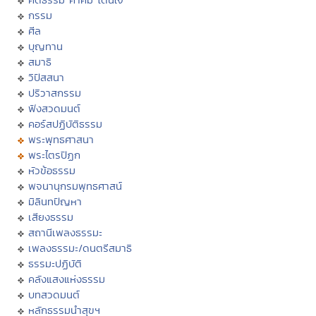
กรรม
ศีล
บุญทาน
สมาธิ
วิปัสสนา
ปริวาสกรรม
ฟังสวดมนต์
คอร์สปฏิบัติธรรม
พระพุทธศาสนา
พระไตรปิฏก
หัวข้อธรรม
พจนานุกรมพุทธศาสน์
มิลินทปัญหา
เสียงธรรม
สถานีเพลงธรรมะ
เพลงธรรมะ/ดนตรีสมาธิ
ธรรมะปฏิบัติ
คลังแสงแห่งธรรม
บทสวดมนต์
หลักธรรมนำสุขฯ