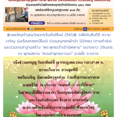
🎀ขอเชิญทำบุญวันแรกเริ่มต้นปีใหม่ 2565🎀 (เพื่อรับสิ่งดีดี ความ
เจริญ รุ่งเรืองตลอดปีใหม่) ร่วมบุญทอดผ้าป่า 120กอง (ตามกำลัง)
และร่วมเทเสาฐานสร้าง "พระพุทธเจ้าเข้านิพพาน" ขนาดยาว 29เมตร
ณ พุทธสถาน "สวนป่าพุทธภาวนา" อ.บ่อไร่ จ.ตราด