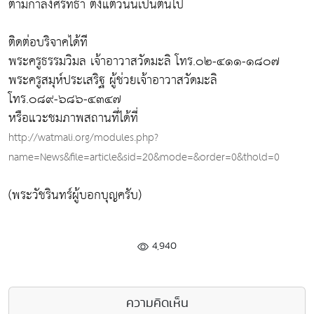
ตามกำลังศรัทธา ตั้งแต่วันนี้เป็นต้นไป
ติดต่อบริจาคได้ที
พระครูธรรมวิมล เจ้าอาวาสวัดมะลิ โทร.๐๒-๔๑๑-๑๘๐๗
พระครูสมุห์ประเสริฐ ผู้ช่วยเจ้าอาวาสวัดมะลิ
โทร.๐๘๙-๖๘๖-๔๓๔๗
หรือแวะชมภาพสถานที่ได้ที่
http://watmali.org/modules.php?
name=News&file=article&sid=20&mode=&order=0&thold=0
(พระวัชรินทร์ผู้บอกบุญครับ)
4,940
ความคิดเห็น