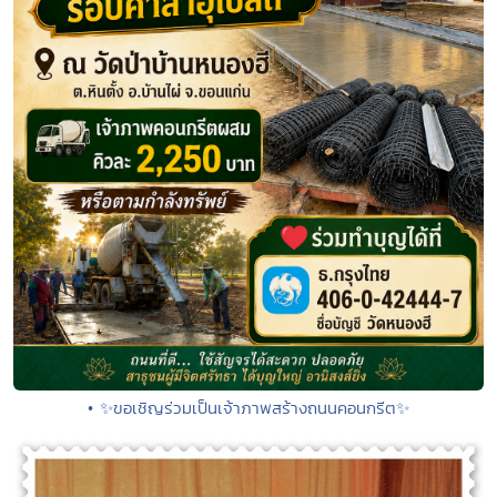
• ✨ขอเชิญร่วมเป็นเจ้าภาพสร้างถนนคอนกรีต✨