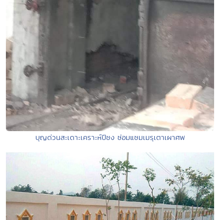
บุญด่วนสะเดาะเคราะห์ปีชง ซ่อมแซมเมรุเตาเผาศพ