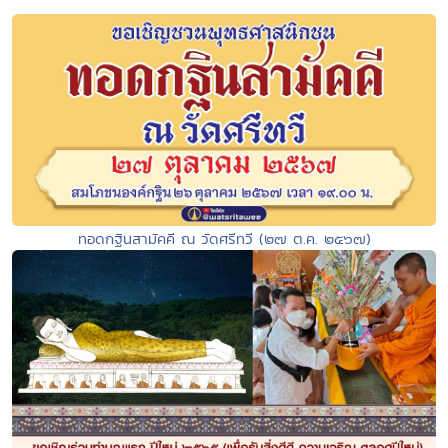
ทอดกฐินสามัคคี ณ วัดศรีทวี (๒๗ ต.ค. ๒๕๖๗)