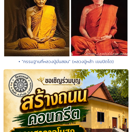
• "กรรมฐานที่หลวงปู่มั่นสอน" (หลวงปู่หล้า เขมปัตโต)