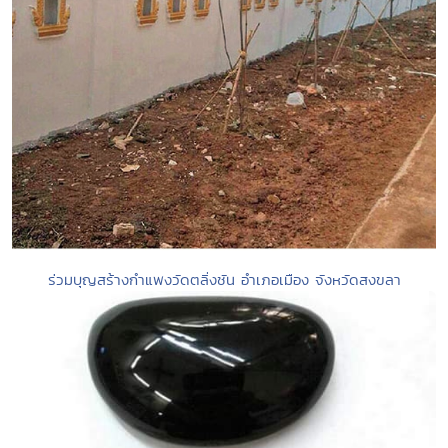
ร่วมบุญสร้างกำแพงวัดตลิ่งชัน อำเภอเมือง จังหวัดสงขลา