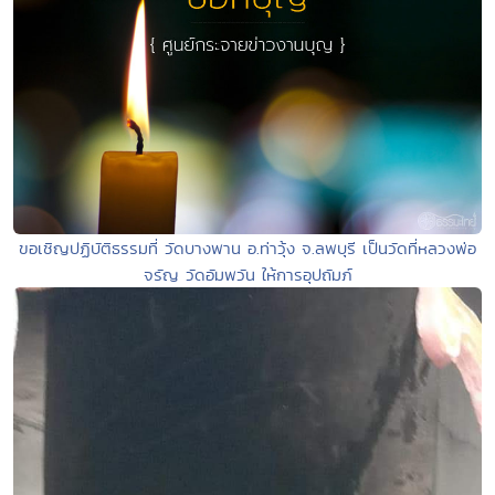
ขอเชิญปฏิบัติธรรมที่ วัดบางพาน อ.ท่าวุ้ง จ.ลพบุรี เป็นวัดที่หลวงพ่อ
จรัญ วัดอัมพวัน ให้การอุปถัมภ์