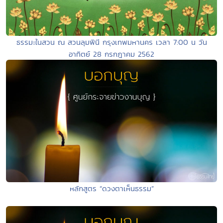
ธรรมะในสวน ณ สวนลุมพินี กรุงเทพมหานคร เวลา 7:00 น วัน
อาทิตย์ 28 กรกฎาคม 2562
หลักสูตร “ดวงตาเห็นธรรม”