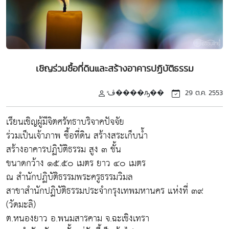
เชิญร่วมชื้อที่ดินและสร้างอาคารปฏิบัติธรรม
ͤڤ����ԡ��
29 ต.ค. 2553
เรียนเชิญผู้มีจิตศรัทธาบริจาคปัจจัย
ร่วมเป็นเจ้าภาพ ซื้อที่ดิน สร้างสระเก็บน้ำ
สร้างอาคารปฏิบัติธรรม สูง ๓ ชั้น
ขนาดกว้าง ๑๕.๕๐ เมตร ยาว ๔๐ เมตร
ณ สำนักปฏิบัติธรรมพระครูธรรมวิมล
สาขาสำนักปฏิบัติธรรมประจำกรุงเทพมหานคร แห่งที่ ๓๙
(วัดมะลิ)
ต.หนองยาว อ.พนมสารคาม จ.ฉะเชิงเทรา