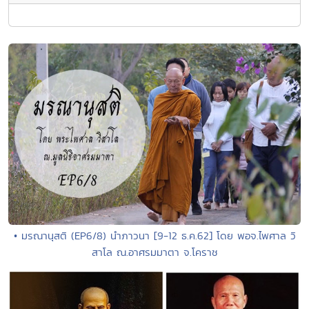
• มรณานุสติ (EP6/8) นำภาวนา [9-12 ธ.ค.62] โดย พอจ.ไพศาล วิ
สาโล ณ.อาศรมมาตา จ.โคราช