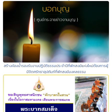
สร้างห้องน้ำรองรับงานปฏิบัติธรรมประจำปีที่พักสงฆ์แห่งใหม่ต้องการผู้
มีจิตศรัทธาอุปถัมภ์ที่พักสงฆ์มงคลธรรม