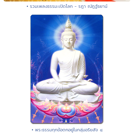
• รวมเพลงธรรมะเปิดโลก - รฎา ณัฎฐ์ธยาน์
• พระธรรมทุกข้อตกอยู่ในกลุ่มอริยสัจ ๔