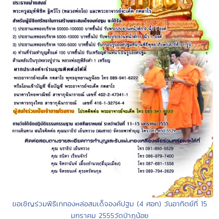
ขอเชิญร่วมพิธีเททองหล่อสมเด็จองค์ปฐม (4 ศอก) วันอาทิตย์ที่ 15
มกราคม 2555วัดป่าภูน้อย