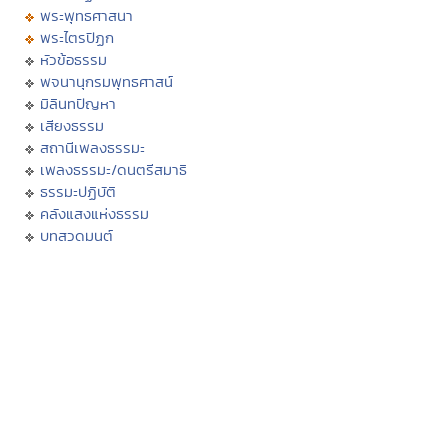
พระพุทธศาสนา
พระไตรปิฏก
หัวข้อธรรม
พจนานุกรมพุทธศาสน์
มิลินทปัญหา
เสียงธรรม
สถานีเพลงธรรมะ
เพลงธรรมะ/ดนตรีสมาธิ
ธรรมะปฏิบัติ
คลังแสงแห่งธรรม
บทสวดมนต์
หลักธรรมนำสุขฯ
กรรมฐานประจำวันเกิด
ฮีต ๑๒ คอง ๑๔
งานบุญประจำปี
ประเพณีทั่วไทย
พระพุทธเจ้า
ภาพพระพุทธประวัติ
ประวัติพระพุทธสาวก
ทศชาติชาดก