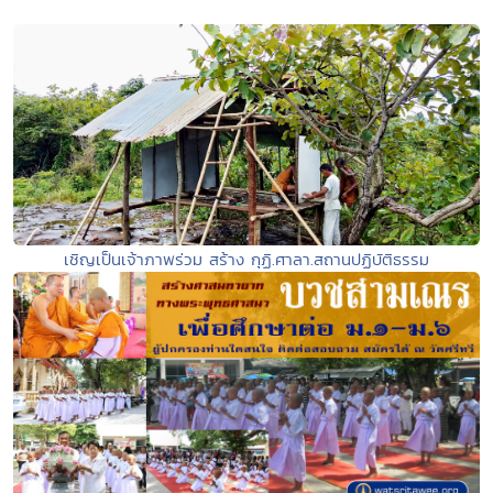
เชิญเป็นเจ้าภาพร่วม สร้าง กุฏิ.ศาลา.สถานปฏิบัติธรรม