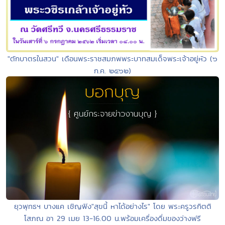
"ตักบาตรในสวน" เดือนพระราชสมภพพระบาทสมเด็จพระเจ้าอยู่หัว (๖
ก.ค. ๒๕๖๒)
ยุวพุทธฯ บางแค เชิญฟัง"สุขนี้ หาได้อย่างไร" โดย พระครูวรกิตติ
โสภณ อา 29 เมย 13-16.00 น.พร้อมเครื่องดื่มของว่างฟรี