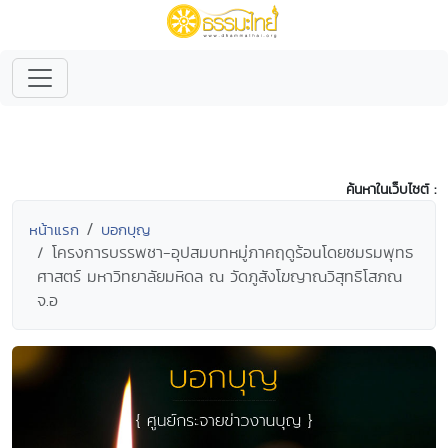
ค้นหาในเว็บไซต์ :
หน้าแรก
บอกบุญ
โครงการบรรพชา-อุปสมบทหมู่ภาคฤดูร้อนโดยชมรมพุทธ
ศาสตร์ มหาวิทยาลัยมหิดล ณ วัดภูสังโฆญาณวิสุทธิโสภณ
จ.อ