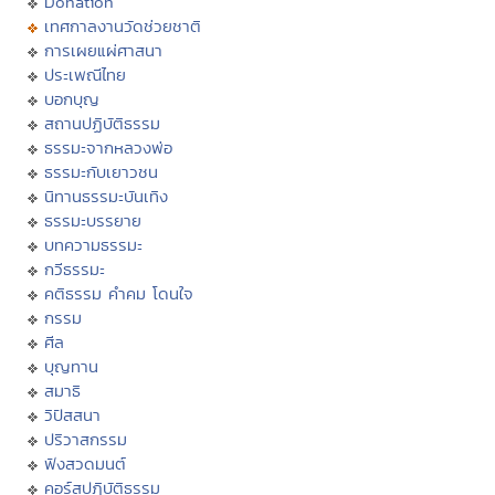
Donation
เทศกาลงานวัดช่วยชาติ
การเผยแผ่ศาสนา
ประเพณีไทย
บอกบุญ
สถานปฏิบัติธรรม
ธรรมะจากหลวงพ่อ
ธรรมะกับเยาวชน
นิทานธรรมะบันเทิง
ธรรมะบรรยาย
บทความธรรมะ
กวีธรรมะ
คติธรรม คำคม โดนใจ
กรรม
ศีล
บุญทาน
สมาธิ
วิปัสสนา
ปริวาสกรรม
ฟังสวดมนต์
คอร์สปฏิบัติธรรม