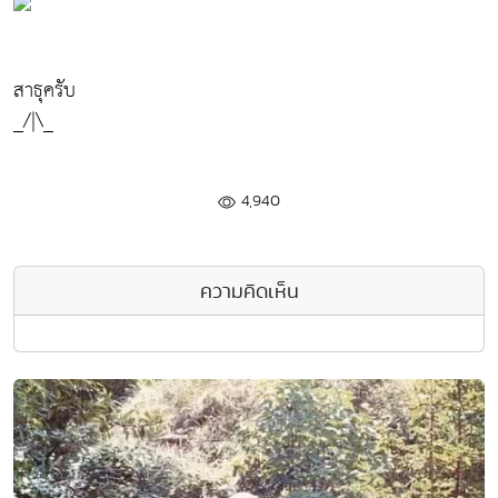
สาธุครับ
_/|\_
4,940
ความคิดเห็น