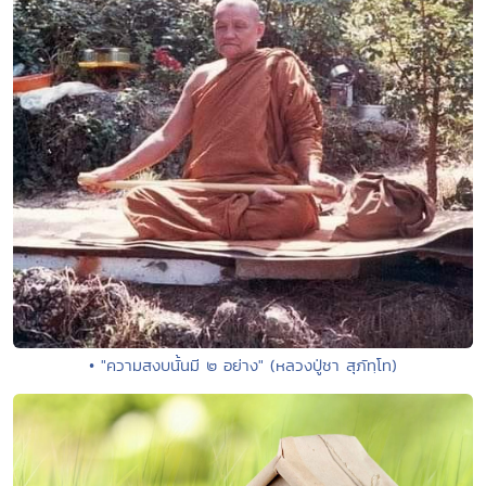
• "ความสงบนั้นมี ๒ อย่าง" (หลวงปู่ชา สุภัทฺโท)