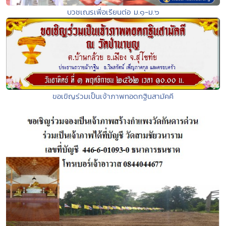
บวชเณรเพื่อเรียนต่อ ม.๑-ม.๖
ขอเขิญร่วมเป็นเจ้าภาพทอดกฐินสามัคคี