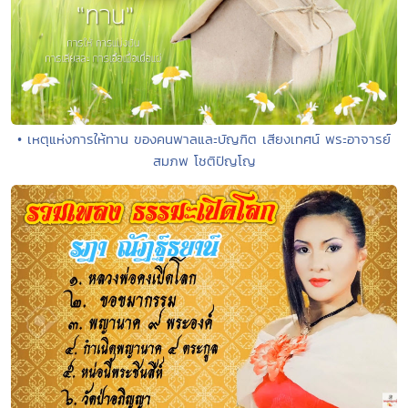
• เหตุแห่งการให้ทาน ของคนพาลและบัญฑิต เสียงเทศน์ พระอาจารย์
สมภพ โชติปัญโญ