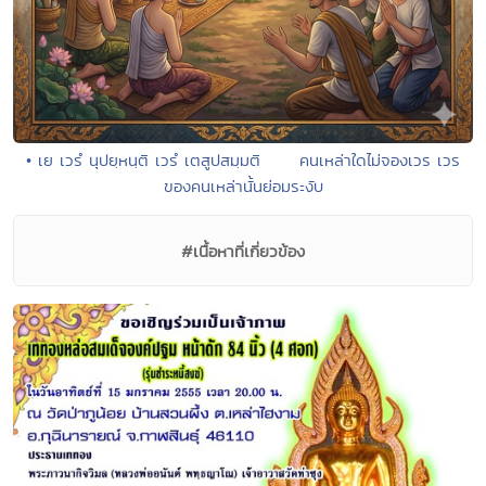
• เย เวรํ นุปยฺหนฺติ เวรํ เตสูปสมฺมติ คนเหล่าใดไม่จองเวร เวร
ของคนเหล่านั้นย่อมระงับ
#เนื้อหาที่เกี่ยวข้อง