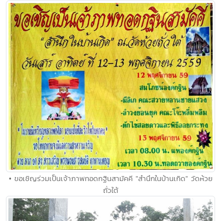
• ขอเชิญร่วมเป็นเจ้าภาพทอดกฐินสามัคคี "สำนึกในบ้านเกิด" วัดห้วย
ถั่วใต้