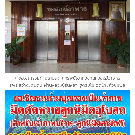
• ขอเชิญร่วมทำบุญบริจาคทรัพย์เข้ากองทุนหอสงฆ์อาพาธ
รพร.สว่างแดนดิน ผ่านหลวงปู่อุ่นหล้า ฐิตธัมโม วัดป่าแก้วขุมพล