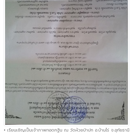
• เรียนเชิญเป็นเจ้าภาพทอดกฐิน ณ วัดห้วยป่าปก อ.บ้านไร่ จ.อุทัยธานี