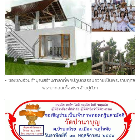
• ขอเชิญร่วมทำบุญสร้างศาลาที่พักปฏิบัติธรรมถวายเป็นพระราชกุศล
พระบาทสมเด็จพระเจ้าอยู่หัวฯ