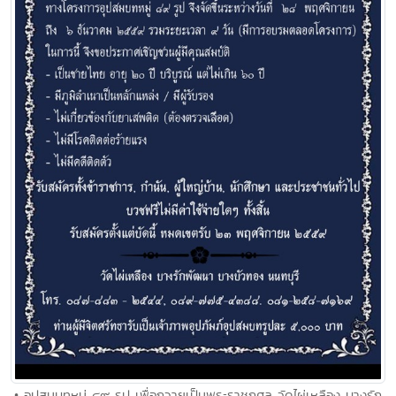
• อุปสมบทหมู่ ๘๙ รูป เพื่อถวายเป็นพระราชกุศล วัดไผ่เหลือง บางรัก