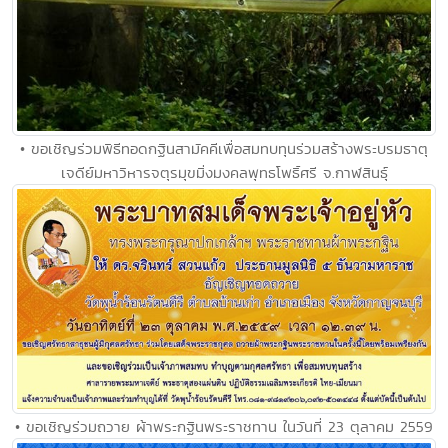
• ขอเชิญร่วมพิธีทอดกฐินสามัคคีเพื่อสมทบทุนร่วมสร้างพระบรมธาตุ
เจดีย์มหาวิหารจตุรมุขมิ่งมงคลพุทธโพธิ์ศรี จ.กาฬสินธุ์
• ขอเชิญร่วมถวาย ผ้าพระกฐินพระราชทาน ในวันที่ 23 ตุลาคม 2559