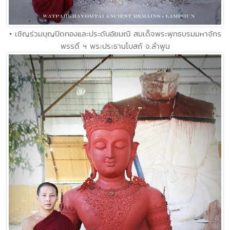
• เชิญร่วมบุญปิดทองและประดับอัยมณี สมเด็จพระพุทธบรมมหาจักร
พรรดิ์ ฯ พระประธานโบสถ์ จ.ลำพูน