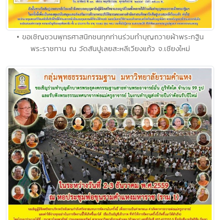
• ขอเชิญชวนพุทธศาสนิกชนทุกท่านร่วมทำบุญถวายผ้าพระกฐิน
พระราชทาน ณ วัดสันปูเลยสะหลีเวียงแก้ว จ.เชียงใหม่