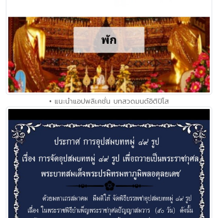
• แนะนำแอปพลิเคชั่น บทสวดมนต์อิติปิโส