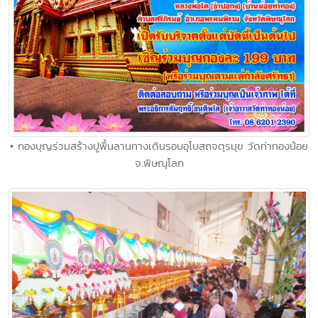
• กองบุญร่วมสร้างปูพื้นลานทางเดินรอบอุโบสถจตุรมุข วัดท่าทองน้อย
จ.พิษณุโลก