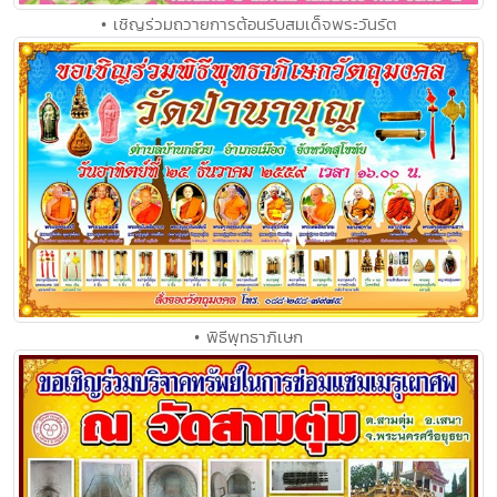
• เชิญร่วมถวายการต้อนรับสมเด็จพระวันรัต
• พิธีพุทธาภิเษก