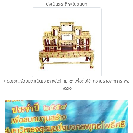
ซึ่งเป็นวัดเล็กๆในชนบท
• ขอเชิญร่วมบุญเป็นเจ้าภาพโต๊ะหมู่ ๙ เพื่อตั้งโต๊ะถวายราชสักการะพ่อ
หลวง