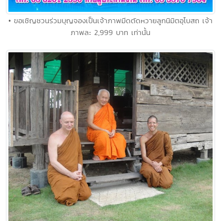
• ขอเชิญชวนร่วมบุญจองเป็นเจ้าภาพมีดตัดหวายลูกนิมิตอุโบสถ เจ้า
ภาพละ 2,999 บาท เท่านั้น