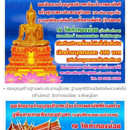
• กองบุญสร้างฐานพระประธานอุโบสถ ฐานชุกชีรัตนบัลลังค์หลวงพ่อโต
(ซำปอกง) วัดท่าทองน้อย จ.พิษณุโลก