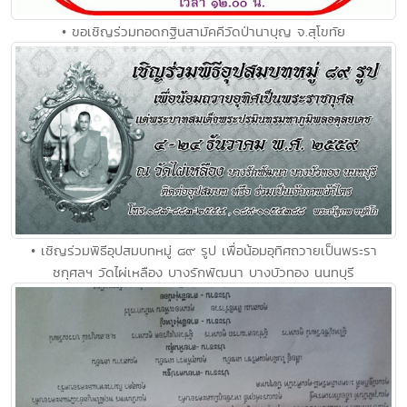
• ขอเชิญร่วมทอดกฐินสามัคคีวัดป่านาบุญ จ.สุโขทัย
• เชิญร่วมพิธีอุปสมบทหมู่ ๘๙ รูป เพื่อน้อมอุทิศถวายเป็นพระรา
ชกุศลฯ วัดไผ่เหลือง บางรักพัฒนา บางบัวทอง นนทบุรี