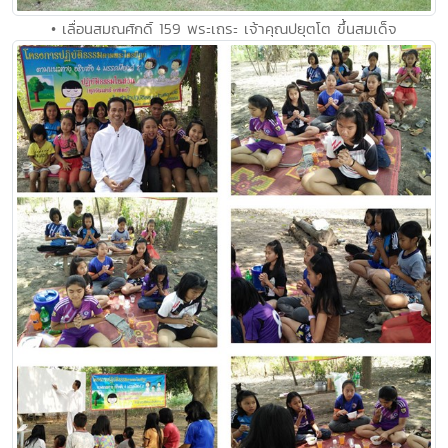
• เลื่อนสมณศักดิ์ 159 พระเถระ เจ้าคุณปยุตโต ขึ้นสมเด็จ