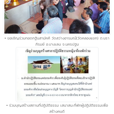
• ขอเชิญร่วมทอดกฐินสามัคคี วัดสว่างอารมณ์(วัดคลองแขก) ต.นรา
ภิรมย์ อ.บางเลน จ.นครปฐม
• ร่วมบุญสร้างสถานที่ปฏิบัติธรรม เสนาสนะที่พักผู้ปฏิบัติธรรมเพื่อ
สร้างคนดี