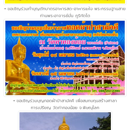
• ขอเชิญร่วมทำบุญตักบาตรอาหารสด-อาหารแห้ง พระกรรมฐานสาย
ท่านพระอาจารย์มั่น ภูริทัตโต
• ขอเชิญร่วมบุญทอดผ้าป่าสามัคคี เพื่อสมทบทุนสร้างศาลา
การเปรียญ วัดท่าทองน้อย จ.พิษณุโลก