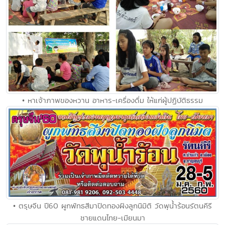
• หาเจ้าภาพของหวาน อาหาร-เครื่องดื่ม ให้แก่ผู้ปฏิบัติธรรม
• ตรุษจีน ปี60 ผูกพัทธสีมาปิดทองฝังลูกนิมิติ วัดพุน้ำร้อนรัตนคีรี
ชายแดนไทย-เมียนมา