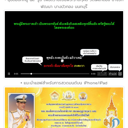
พัฒนา บางบัวทอง นนทบุร๊
• แนะนำแอฟสำหรับการสวดมนต์บน iPhone/iPad