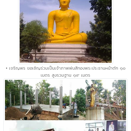
• เจริญพร ขอเชิญร่วมเป็นเจ้าภาพพ่นสีทองพระประธานหน้าตัก ๑๐
เมตร สูงรวมฐาน ๑๙ เมตร