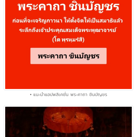
• แนะนำแอปพลิเคชั่น พระคาถา ชินบัญชร