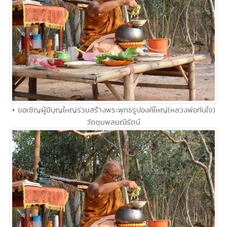
• ขอเชิญผู้มีบุญใหญ่ร่วมสร้างพระพุทธรูปองค์ใหญ่(หลวงพ่อทันใจ)
วัดชุมพลมณีรัตน์