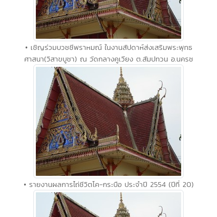
• เชิญร่วมบวชชีพราหมณ์ ในงานสัปดาห์ส่งเสริมพระพุทธ
ศาสนา(วิสาขบูชา) ณ วัดกลางคูเวียง ต.สัมปทวน อ.นครช
• รายงานผลการไถ่ชีวิตโค-กระบือ ประจำปี 2554 (ปีที่ 20)