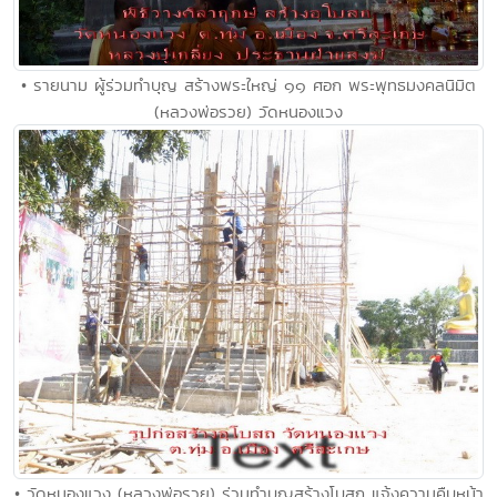
• รายนาม ผู้ร่วมทำบุญ สร้างพระใหญ่ ๑๑ ศอก พระพุทธมงคลนิมิต
(หลวงพ่อรวย) วัดหนองแวง
• วัดหนองแวง (หลวงพ่อรวย) ร่วมทำบุญสร้างโบสถ แจ้งความคืบหน้า