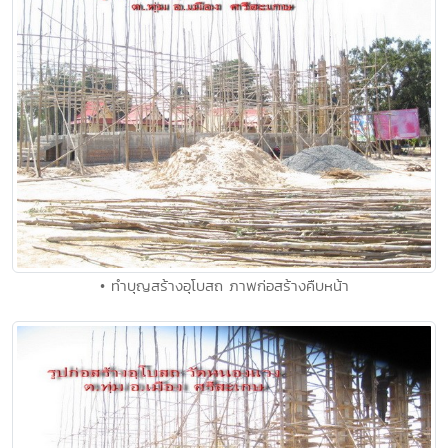
• ทำบุญสร้างอุโบสถ ภาพก่อสร้างคืบหน้า