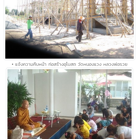
• แจ้งความคืบหน้า ก่อสร้างอุโบสถ วัดหนองแวง หลวงพ่อรวย