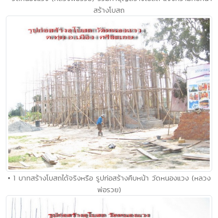
สร้างโบสถ
• 1 บาทสร้างโบสถได้จริงหรือ รูปก่อสร้างคืบหน้า วัดหนองแวง (หลวง
พ่อรวย)