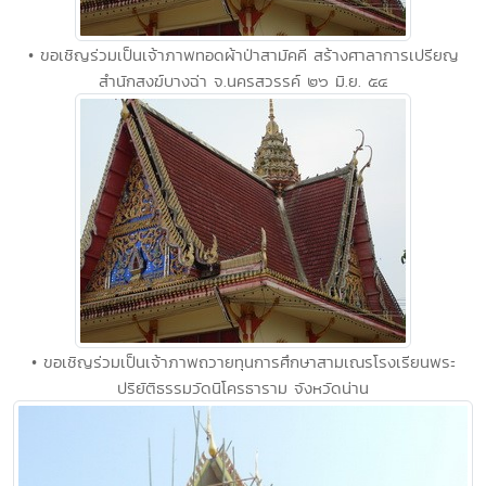
• ขอเชิญร่วมเป็นเจ้าภาพทอดผ้าป่าสามัคคี สร้างศาลาการเปรียญ
สำนักสงฆ์บางฉ่า จ.นครสวรรค์ ๒๖ มิ.ย. ๕๔
• ขอเชิญร่วมเป็นเจ้าภาพถวายทุนการศึกษาสามเณรโรงเรียนพระ
ปริยัติธรรมวัดนิโครธาราม จังหวัดน่าน