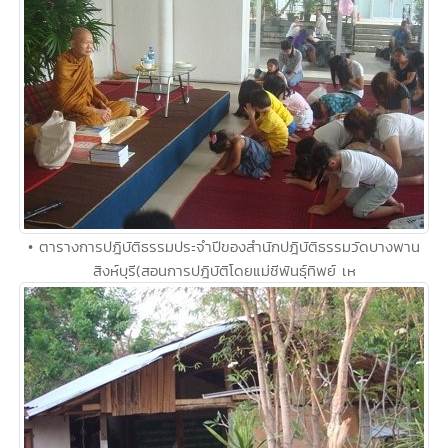
• ตารางการปฎิบัติธรรมประจำปีของสำนักปฎิบัติธรรมวัดบางพาน
สิงห์บุรี(สอนการปฎิบัติโดยแม่ชีพันธุ์ทิพย์ เห