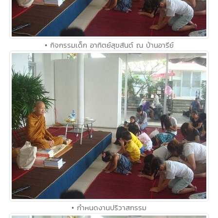
• กิจกรรมเด็ก อาทิตย์สุขสันต์ ณ บ้านอารีย์
• กำหนดงานปริวาสกรรม