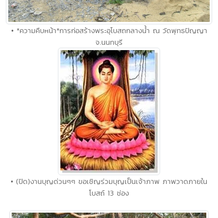
• *ความคืบหน้า*การก่อสร้างพระอุโบสถกลางน้ำ ณ วัดพุทธปัญญา
จ.นนทบุรี
• (ปิด)งานบุญด่วนๆๆ ขอเชิญร่วมบุญเป็นเจ้าภาพ ภาพวาดภายใน
โบสถ์ 13 ช่อง