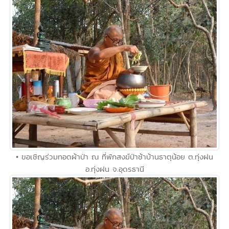
• ขอเชิญร่วมทอดผ้าป่า ณ ที่พักสงฆ์ป่าช้าบ้านธาตุน้อย ต.ทุ่งฝน
อ.ทุ่งฝน จ.อุดรธานี