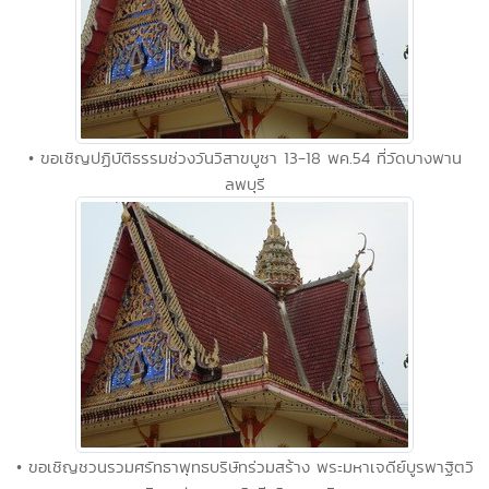
• ขอเชิญปฏิบัติธรรมช่วงวันวิสาขบูชา 13-18 พค.54 ที่วัดบางพาน
ลพบุรี
• ขอเชิญชวนรวมศรัทธาพุทธบริษัทร่วมสร้าง พระมหาเจดีย์บูรพาฐิตวิ