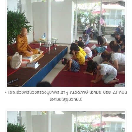
• เชิญร่วงพิธีบวงสรวงบูชาพระราหู ณ.วัดภาษี เอกมัย ซอย 23 ถนน
เอกมัย(สุขุมวิท63)