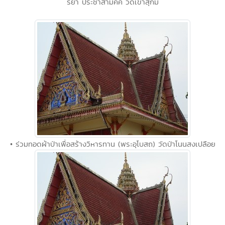
ริยา ประชาสามัคคี วัดเขาสุกิม
• ร่วมทอดผ้าป่าเพื่อสร้างวิหารทาน (พระอุโบสถ) วัดป่าโนนสงเปลือย