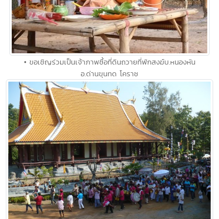
• ขอเชิญร่วมเป็นเจ้าภาพซื้อที่ดินถวายที่พักสงฆ์บ.หนองหัน
อ.ด่านขุนทด โคราช