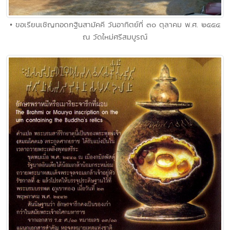
• ขอเรียนเชิญทอดกฐินสามัคคี วันอาทิตย์ที่ ๓๐ ตุลาคม พ.ศ. ๒๕๕๔
ณ วัดใหม่ศรีสมบูรณ์