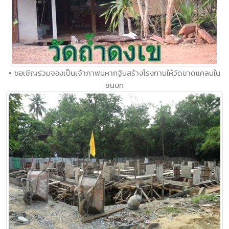
• ขอเชิญร่วมจองเป็นเจ้าภาพมหากฐินสร้างโรงทานให้วัดขาดแคลนใน
ชนบท