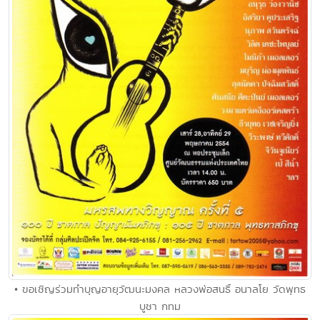
• ขอเชิญร่วมทำบุญอายุวัฒนะมงคล หลวงพ่อสนธิ์ อนาลโย วัดพุทธ
บูชา กทม