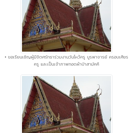
• ขอเรียนเชิญผู้มีจิตศรัทธาร่วมงานวันไหว้ครู บูรพาจารย์ ครอบเศียร
ครู และเป็นเจ้าภาพทอดผ้าป่าสามัคคี