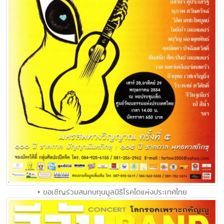
• ขอเชิญร่วมสมทบทุนมูลนิธิโรคไตแห่งประเทศไทย