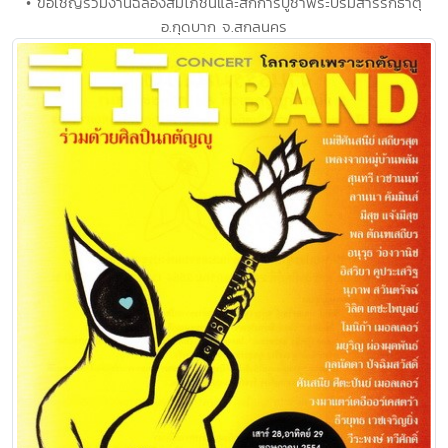
• ขอเชิญร่วมงานฉลองสมโภชน์และสักการบูชาพระบรมสารีริกธาตุ
อ.กุดบาก จ.สกลนคร