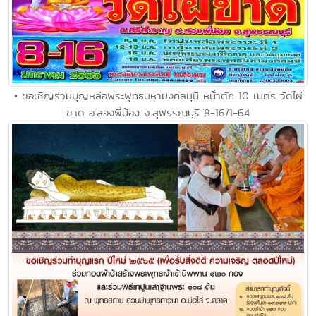
• ขอเชิญร่วมบุญหล่อพระพุทธมหามงคลมุนี หน้่าตัก 10 เมตร วัดไผ่
ขาด อ.สองพี่น้อง จ.สุพรรณบุรี 8-16/1-64