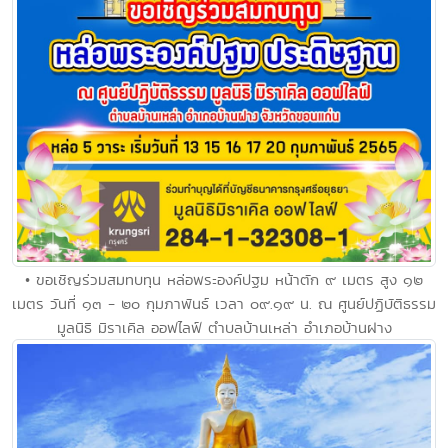
• ขอเชิญร่วมสมทบทุน หล่อพระองค์ปฐม หน้าตัก ๙ เมตร สูง ๑๒
เมตร วันที่ ๑๓ - ๒๐ กุมภาพันธ์ เวลา ๐๙.๑๙ น. ณ ศูนย์ปฏิบัติธรรม
มูลนิธิ มิราเคิล ออฟไลฟ์ ตำบลบ้านเหล่า อำเภอบ้านฝาง