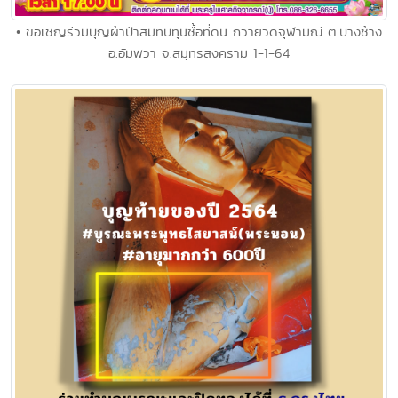
• ขอเชิญร่วมบุญผ้าป่าสมทบทุนซื้อที่ดิน ถวายวัดจุฬามณี ต.บางช้าง
อ.อัมพวา จ.สมุทรสงคราม 1-1-64