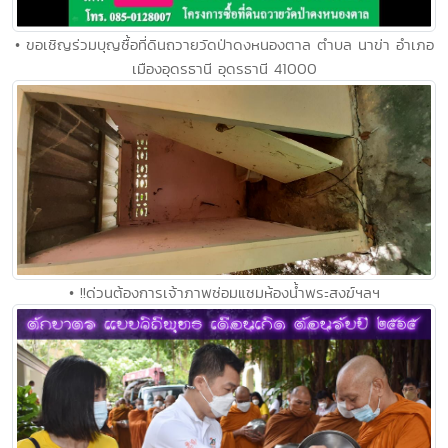
• ขอเชิญร่วมบุญซื้อที่ดินถวายวัดป่าดงหนองตาล ตำบล นาข่า อำเภอ
เมืองอุดรธานี อุดรธานี 41000
• !!ด่วนต้องการเจ้าภาพซ่อมแซมห้องน้ำพระสงฆ์ฯลฯ