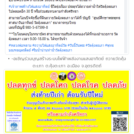
• -อเชิญร่วมบุญสร้างระบบไฟฟ้าพลังงานแสงอาทิตย์ ถวายวัดคุ้ง
ตะเภา ต.คุ้งตะเภา อ.เมือง จ.อุตรดิตถ์