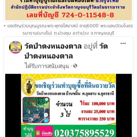
• ขอเชิญร่วมบุญบูรณะพระพุทธไสยาสน์ อายุ600ปี พระนอนวัดมโนธร
รมาราม(นางโน) ต.ม่วงชุม อ.ท่าม่วง จ.กาญจนบุรี