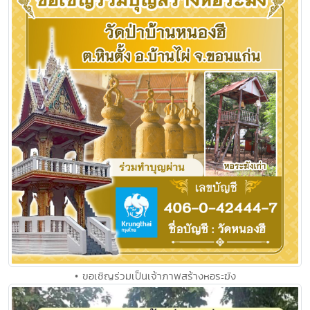
• ขอเชิญร่วมเป็นเจ้าภาพสร้างหอระฆัง