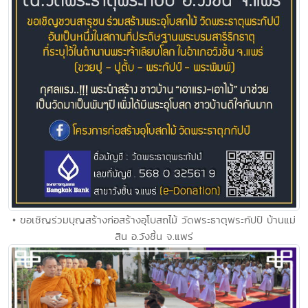
• ขอเชิญร่วมบุญสร้างก่อสร้างอุโบสถไม้ วัดพระธาตุพระกัปป์ บ้านแม่
สิน อ.วังชิ้น จ.แพร่