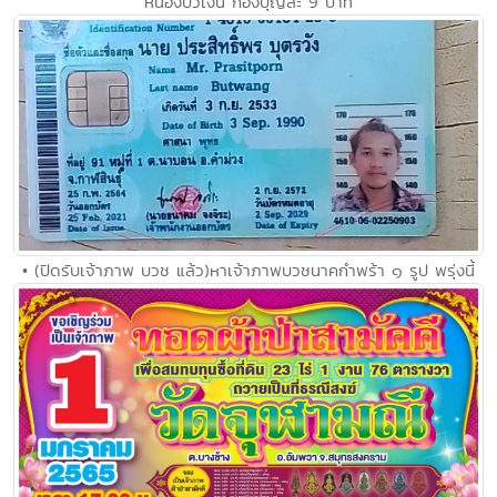
หนองบัวเงิน กองบุญละ 9 บาท
• (ปิดรับเจ้าภาพ บวช แล้ว)หาเจ้าภาพบวชนาคกำพร้า ๑ รูป พรุ่งนี้