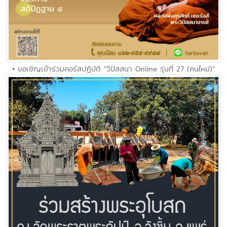
• ขอเชิญเข้าร่วมคอร์สปฏิบัติ "วิปัสสนา Online รุ่นที่ 27 (คนใหม่)"