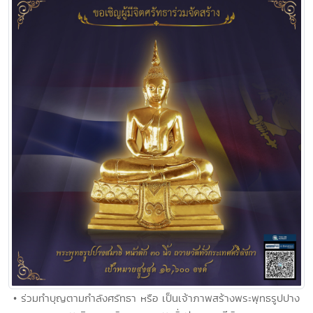
• ร่วมทำบุญตามกำลังศรัทธา หรือ เป็นเจ้าภาพสร้างพระพุทธรูปปาง