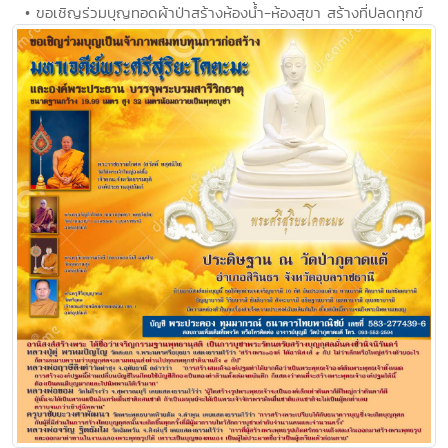
• ขอเชิญร่วมบุญทอดผ้าป่าสร้างห้องน้ำ-ห้องสุขา สร้างที่ปลดทุกข์