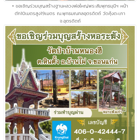
• ขอเชิญร่วมบุญสร้างฐานหลวงพ่อใหญ่พระสัมพุทธมุนีฯ หน้า
ตัก10เมตรสูง19เมตร ณ.พุทธมณฑลอุตรดิตถ์ วัดคุ้งตะเภา
จ.อุตรดิตถ์