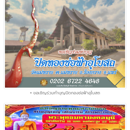
• ขอเชิญร่วมทำบุญปิดทองช่อฟ้าอุโบสถ