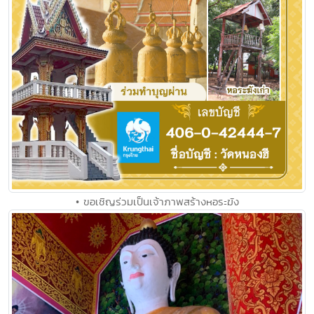
• ขอเชิญร่วมเป็นเจ้าภาพสร้างหอระฆัง