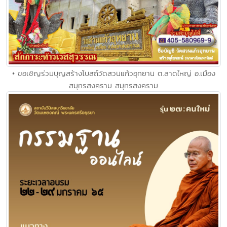
• ขอเชิญร่วมบุญสร้างโบสถ์วัดสวนแก้วอุทยาน ต.ลาดใหญ่ อ.เมือง
สมุทรสงคราม สมุทรสงคราม