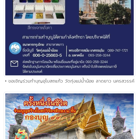
• ขอเชิญร่วมทำบุญอุโบสถแก้ว วัดทุ่งแม่น้ำน้อย ลาดยาว นครสวรรค์