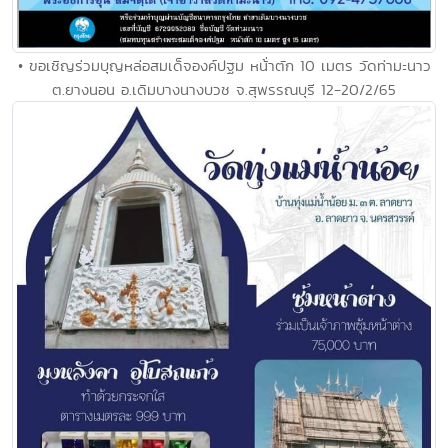
• ขอเชิญร่วมบุญหล่อสมเด็จองค์ปฐม หน้่าตัก 10 เมตร วัดท่ามะนาว
ต.ยางนอน อ.เดิมบางนางบวช จ.สุพรรณบุรี 12-20/2/65