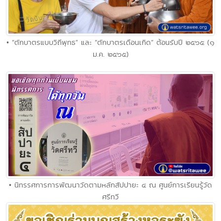
• “ตักบาตรแบบวิถีพุทธ” และ “ตักบาตรเดือนเกิด” ต้อนรับปี ๒๕๖๕ (๑
ม.ค. ๒๕๖๕)
• นิทรรศการการพัฒนาวัดตามหลักสัปปายะ ๔ ณ ศูนย์การเรียนรู้วัด
ศรีทวี