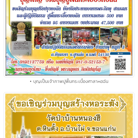
• บุญเป็นเจ้าภาพปูพื้นกระเบื้องศาลาหอฉัน