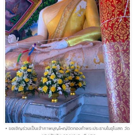
• ขอเชิญร่วมเป็นเจ้าภาพบุญใหญ่ปิดทองคำพระประธานในอุโบสถ วัด