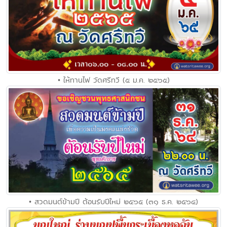
• ให้ทานไฟ วัดศรีทวี (๕ ม.ค. ๒๕๖๕)
• สวดมนต์ข้ามปี ต้อนรับปีใหม่ ๒๕๖๕ (๓๑ ธ.ค. ๒๕๖๔)