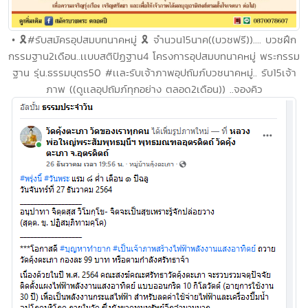
• 🎗#รับสมัครอุปสมบทนาคหมู่ 🎗 จำนวน15นาค((บวชฟรี)).... บวชฝึก
กรรมฐาน2เดือน..เเบบสติปัฏฐาน4 โครงการอุปสมบทนาคหมู่ พระกรรม
ฐาน รุ่น.ธรรมบุตร50 #เเละรับเจ้าภาพอุปถัมภ์บวชนาคหมู่.. รับ15เจ้า
ภาพ ((ดูเเลอุปถัมภ์ทุกอย่าง ตลอด2เดือน)) ..จองคิว