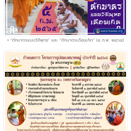
• "ตักบาตรแบบวิถีพุทธ" และ "ตักบาตรเดือนเกิด" (๕ ก.พ. ๒๕๖๕)