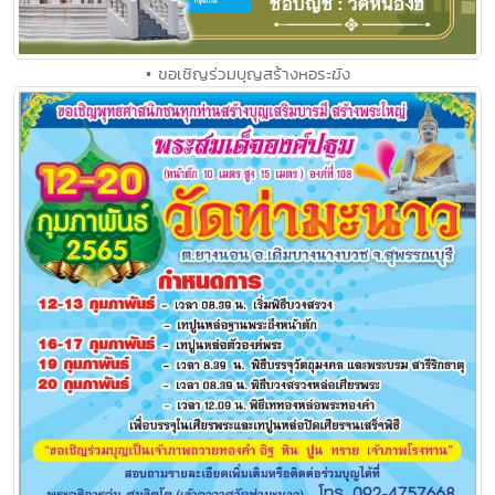
• ขอเชิญร่วมบุญสร้างหอระฆัง