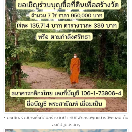
• ขอเชิญร่วมบุญซื้อที่ดินสร้างวัดป่า กับที่พักสงฆ์พุทธบารมีพระสมเด็จ
องค์ปฐมบรมครู