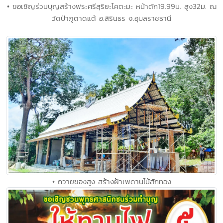
• ขอเชิญร่วมบุญสร้างพระศรีสุริยะโคตะมะ หน้าตัก19.99ม. สูง32ม. ณ
วัดป่าภูตาดแต้ อ.สิรินธร จ.อุบลราชธานี
• ถวายของสูง สร้างฝ้าเพดานไม้สักทอง