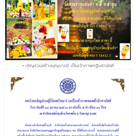
• เชิญร่วมสร้างบุญบารมี เป็นเจ้าภาพกฐินสามัคคี