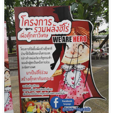
• ร่วมเป็นเจ้าภาพถวายหนังสือพระไตรปิฎก
• ร่วมสร้างพระประธานประจำเจย์ดีวัดโพธาราม บ้านโคกกะแซ ตำบล
บ้านต้อง อำเภอเซกา จ.บึงกาฬ