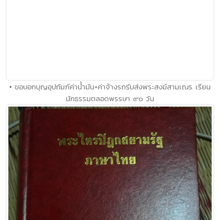
• ขอบอกบุญอุปถัมภ์ค่าน้ำมัน+ค่าจ้างรถรับส่งพระสงฆ์สามเณร เรียน