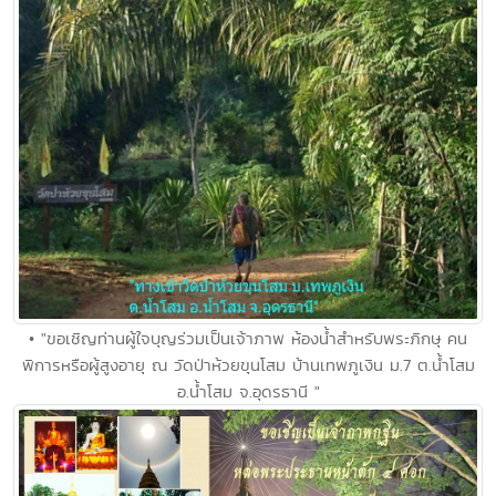
• "ขอเชิญท่านผู้ใจบุญร่วมเป็นเจ้าภาพ ห้องน้ำสำหรับพระภิกษุ คน
พิการหรือผู้สูงอายุ ณ วัดป่าห้วยขุนโสม บ้านเทพภูเงิน ม.7 ต.น้ำโสม
อ.น้ำโสม จ.อุดรธานี "