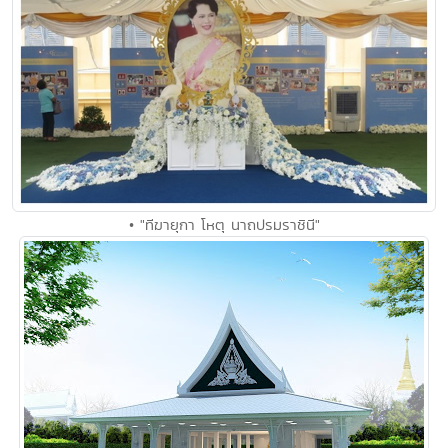
• "ทีฆายุกา โหตุ นาถปรมราชินี"