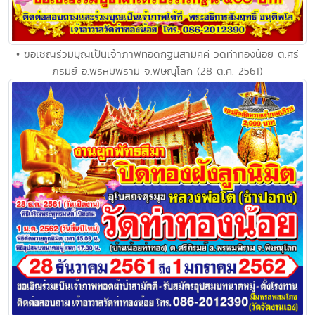
• ขอเชิญร่วมบุญเป็นเจ้าภาพทอดกฐินสามัคคี วัดท่าทองน้อย ต.ศรี
ภิรมย์ อ.พรหมพิราม จ.พิษณุโลก (28 ต.ค. 2561)