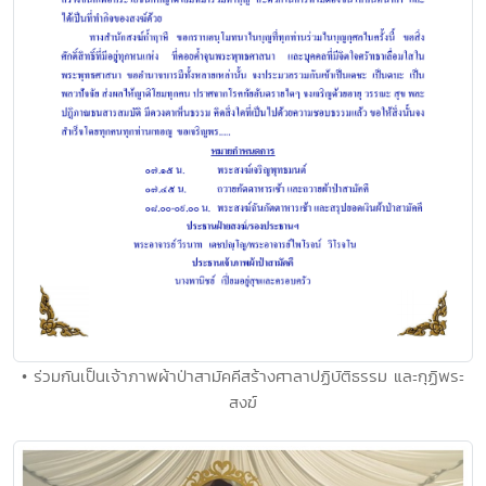
• ร่วมกันเป็นเจ้าภาพผ้าป่าสามัคคีสร้างศาลาปฏิบัติธรรม และกุฏิพระ
สงฆ์