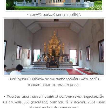
• แจกฟรีแบบก่อสร้างศาลาแบบที่19A
• ขอเชิญร่วมเป็นเจ้าภาพติดตั้งแสงสว่างดวงโคมเพดานภายใน-
ภายนอก อุโบสถ ณ.วัดสุขโขวนาราม
• #ขอเชิญ ตอบเเทนคุณทำบุญให้เเม่ อุปถัมภ์หล่อพระ &quot;สมเด็จ
ประทานพร&quot; (ทรงเครื่อง) วันอาทิตย์ ที่ 12 สิงหาคม 2561 ( องค์
ที่2 วาระสุดท้าย )ในเทศกาลวันเเม่