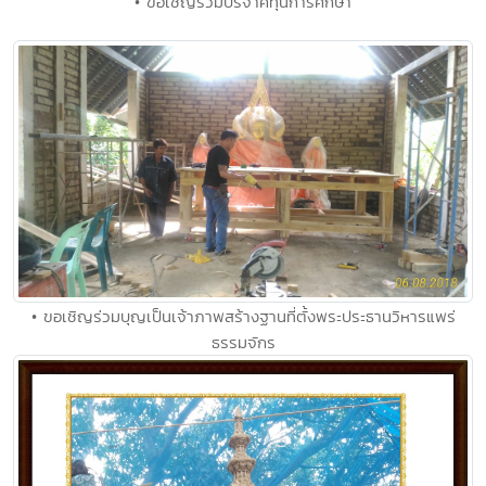
• ขอเชิญร่วมบริจาคทุนการศึกษา