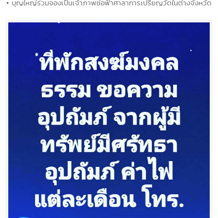
• ร่วมสร้างพระธาตุจอมมอญ วัดป่าสมเด็จพระนเรศวรมหาราช
ธรรมมาราม จ.เชียงใหม่
• เชิญร่วมสร้างบุญบารมี เป็นเจ้าภาพเทพบุตร เทพธิดา
• ขอเชิญจองเจ้าภาพหล่อพระ (50 เจ้าภาพ) หล่อพระสมเด็จประทาน
พร สูง 3 เมตรเพื่อประดิษฐาน บนพระเจดีย์ หล่อวันอาทิตย์ ที่ 1
กรกฎาคม 2561
• บุญใหญ่ร่วมจองเป็นเจ้าภาพช่อฟ้าศาลาการเปรียญวัดในต่างจังหวัด