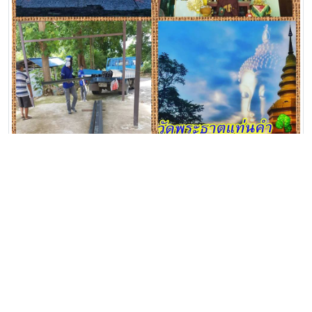
• ขอเชิญจองเจ้าภาพหล่อพระ (50 เจ้าภาพ) หล่อพระสมเด็จประทาน
พร สูง 3 เมตรเพื่อประดิษฐาน บนพระเจดีย์ หล่อวันอาทิตย์ ที่ 1
กรกฎาคม 2561