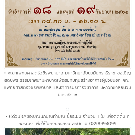
• คณะแพทยศาสตร์วชิรพยาบาล มหาวิทยาลัยนวมินทราธิราช ขอเชิญ
สดับพระธรรมเทศนามหาชาติเพื่อสมทบทุนสร้างอาคารผู้ป่วยนอก คณะ
แพทยศาสตรวชิรพยาบาล และอาคารบริการวิชาการ มหาวิทยาลัยนวมิ
นทราธิราช
• ((ด่วน))#ขอเชิญนักบุญทำบุญ ซื้อระฆัง จำนวน 1 ใบ เพื่อติดตั้ง ที
หอระฆัง เพื่อใช้ในกิจของสงฆ์ สอบถาม 0898994099