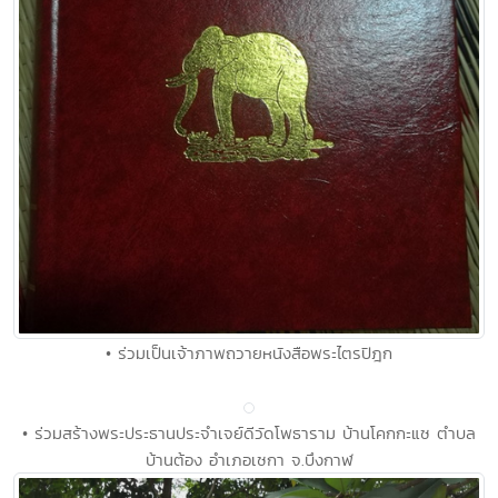
นักธรรมตลอดพรรษา ๙๐ วัน