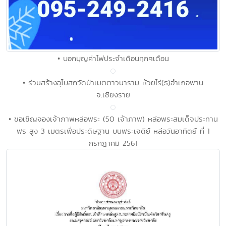
• บอกบุญค่าไฟประจำเดือนทุกๆเดือน
• ร่วมสร้างอุโบสถวัดป่าเมตตาวนาราม ห้วยไร่(ธ)อำเภอพาน