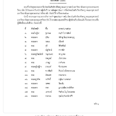
จ.เชียงราย
• ขอเชิญจองเจ้าภาพหล่อพระ (50 เจ้าภาพ) หล่อพระสมเด็จประทาน
พร สูง 3 เมตรเพื่อประดิษฐาน บนพระเจดีย์ หล่อวันอาทิตย์ ที่ 1
กรกฎาคม 2561