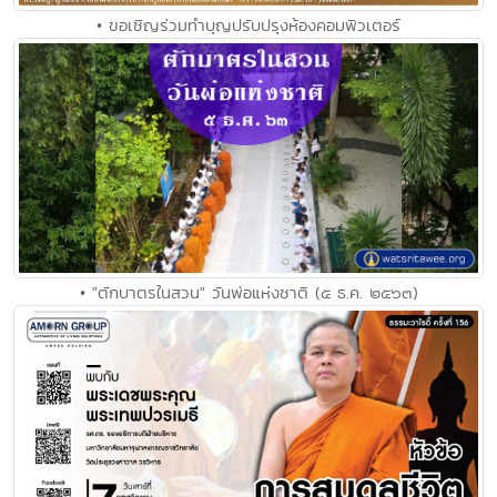
• ขอเชิญร่วมทำบุญปรับปรุงห้องคอมพิวเตอร์
• "ตักบาตรในสวน" วันพ่อแห่งชาติ (๕ ธ.ค. ๒๕๖๓)