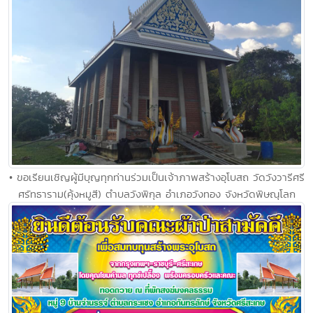
• ขอเรียนเชิญผู้มีบุญทุกท่านร่วมเป็นเจ้าภาพสร้างอุโบสถ วัดวังวารีศรี
ศรัทธาราม(คุ้งหมูสี) ตำบลวังพิกุล อำเภอวังทอง จังหวัดพิษณุโลก