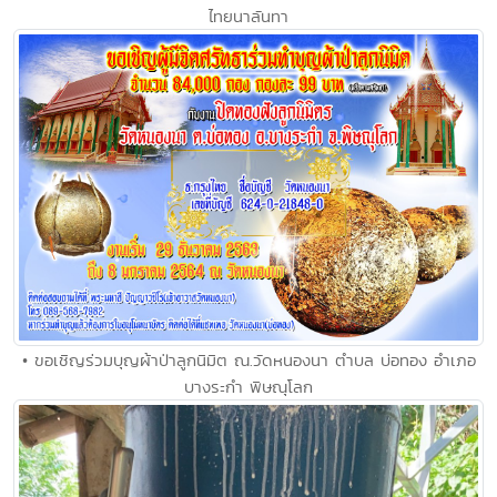
ไทยนาลันทา
• ขอเชิญร่วมบุญผ้าป่าลูกนิมิต ณ.วัดหนองนา ตำบล บ่อทอง อำเภอ
บางระกำ พิษณุโลก