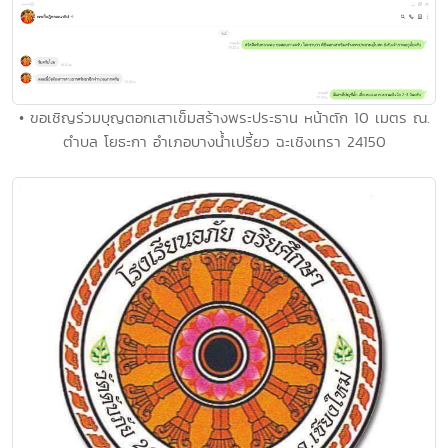
• ขอเชิญร่วมบุญตอกเสาเข็มสร้างพระประธาน หน้าตัก 10 เมตร ณ.
ตำบล โยธะกา อำเภอบางน้ำเปรี้ยว ฉะเชิงเทรา 24150