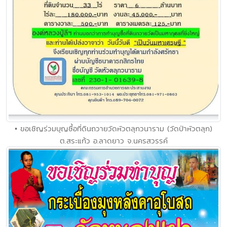
• ขอเชิญร่วมบุญซื้อที่ดินถวายวัดหัวตลุกวนาราม (วัดป่าหัวตลุก)
ต.สระแก้ว อ.ลาดยาว จ.นครสวรรค์