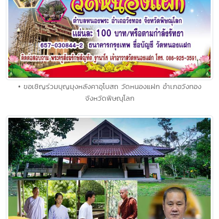
• ขอเชิญร่วมบุญมุงหลังคาอุโบสถ วัดหนองแฝก อำเภอวังทอง
จังหวัดพิษณุโลก