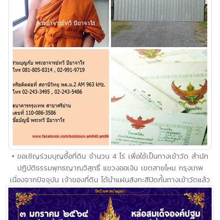
• ขอเชิญร่วมบุญซื้อที่ดิน จำนวน 4 ไร่ เพื่อใช้เป็นทางเข้าวัด สำนัก
ปฏิบัติธรรมพุทธญาณวิสุทธิ์ แขวงออเงิน เขตสายไหม กรุงเทพ
เนื่องจากปัจจุบัน เจ้าของที่ดิน ได้นำแผ่นสังกะสีปิดกั้นทางเข้าวัดแล้ว