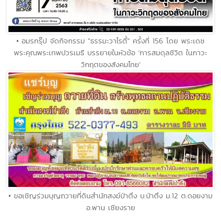
• อมรกรุ๊ป จัดกิจกรรม "ธรรมะวาไรตี้" ครั้งที่ 156 โดย พระเดช
พระคุณพระเทพปวรเมธี บรรยายในหัวข้อ ‘การสมดุลชีวิต ในภาวะ
วิกฤตของสังคมไทย’
• ขอเชิญร่วมบุญถวายที่ดินสำนักสงฆ์ป่าตึง บ.ป่าตึง ม.12 ต.ดอยงาม
อ.พาน เชียงราย