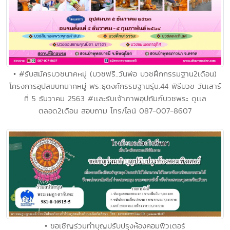
• #รับสมัครบวชนาคหมู่ (บวชฟรี..วันพ่อ บวชฝึกกรรมฐาน2เดือน)
โครงการอุปสมบทนาคหมู่ พระธุดงค์กรรมฐานรุ่น.44 พิธีบวช วันเสาร์
ที่ 5 ธันวาคม 2563 #เเละรับเจ้าภาพอุปถัมภ์บวชพระ ดูเเล
ตลอด2เดือน สอบถาม โทร/ไลน์ 087-007-8607
• ขอเชิญร่วมทำบุญปรับปรุงห้องคอมพิวเตอร์