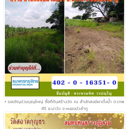
• ขอเชิญร่วมบุญใหญ่ ซื้อที่ดินสร้างวัด ณ สำนักสงฆ์ผาตั้งน้ำ ต.เทพ
คีรี อ.นาวัง จ.หนองบัวลำภู