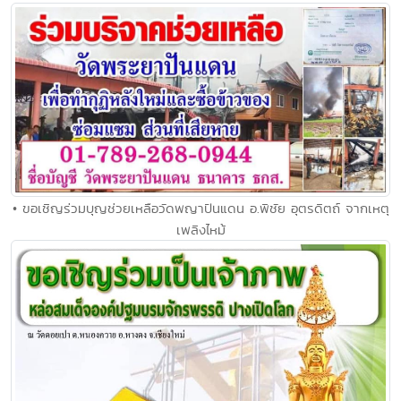
• ขอเชิญร่วมบุญช่วยเหลือวัดพญาปันแดน อ.พิชัย อุตรดิตถ์ จากเหตุ
เพลิงไหม้