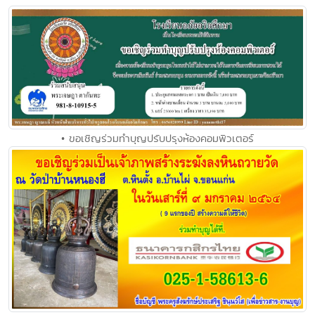
• ขอเชิญร่วมทำบุญปรับปรุงห้องคอมพิวเตอร์