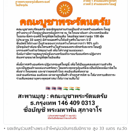
• ขอเชิญร่วมสร้างพระเจ้าใหญ่นวมินทรธัมมิกราช สูง 33 เมตร ณ.วัด