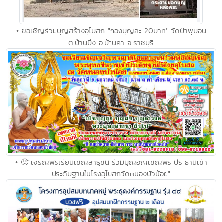
• ขอเชิญร่วมบุญสร้างอุโบสถ "กองบุญละ 20บาท" วัดป่าพุบอน
ต.บ้านบึง อ.บ้านคา จ.ราชบุรี
• 🙂"เจริญพรเรียนเชิญสาธุชน ร่วมบุญอัญเชิญพระประธานเข้า
ประดิษฐานในโรงอุโบสถวัดหนองบัวน้อย"