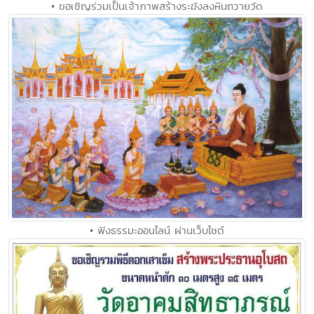
• ขอเชิญร่วมเป็นเจ้าภาพสร้างระฆังลงหินถวายวัด
• ฟังธรรมะออนไลน์ ผ่านเว็บไซต์