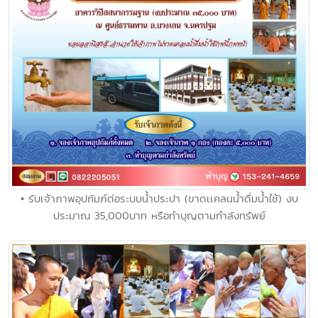
• รับเจ้าภาพอุปถัมภ์ต่อระบบน้ำประปา (ขาดเเคลนน้ำดื่มน้ำใช้) งบ
ประมาณ 35,000บาท หรือทำบุญตามกำลังทรัพย์