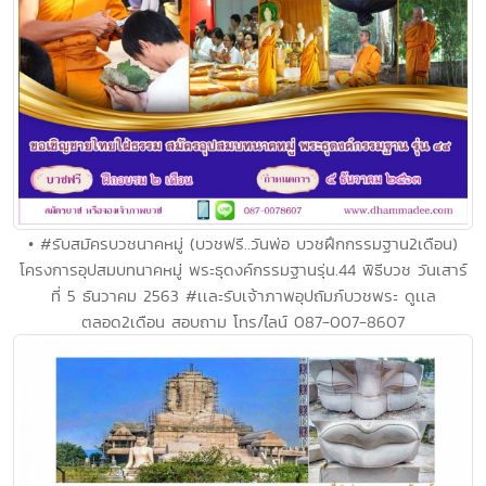
• #รับสมัครบวชนาคหมู่ (บวชฟรี..วันพ่อ บวชฝึกกรรมฐาน2เดือน)
โครงการอุปสมบทนาคหมู่ พระธุดงค์กรรมฐานรุ่น.44 พิธีบวช วันเสาร์
ที่ 5 ธันวาคม 2563 #เเละรับเจ้าภาพอุปถัมภ์บวชพระ ดูเเล
ตลอด2เดือน สอบถาม โทร/ไลน์ 087-007-8607