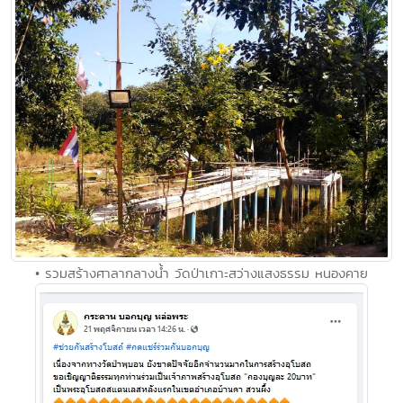
• รวมสร้างศาลากลางน้ำ วัดป่าเกาะสว่างแสงธรรม หนองคาย