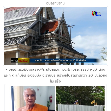
อุบลราชธานี
• ขอเชิญร่วมบุญสร้างพระอุโบสถวัดทุ่งแฝกเจริญธรรม หมู่บ้านทุ่ง
แฝก ต.แก้มอ้น อ.จอมบึง จ.ราชบุรี สร้างอุโบสถนานกว่า 20 ปีแล้วยัง
ไม่เสร็จ