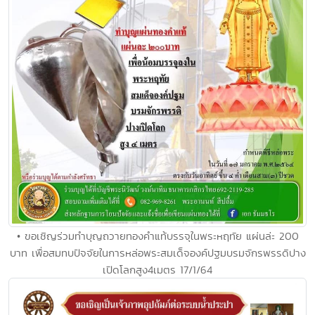
• ขอเชิญร่วมทำบุญถวายทองคำแท้บรรจุในพระหฤทัย แผ่นล่ะ 200
บาท เพื่อสมทบปัจจัยในการหล่อพระสมเด็จองค์ปฐมบรมจักรพรรดิปาง
เปิดโลกสูง4เมตร 17/1/64