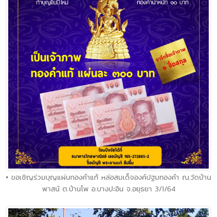
• ขอเชิญร่วมบุญแผ่นทองคำแท้ หล่อสมเด็จองค์ปฐมทองคำ ณ.วัดบ้าน
พาสน์ ต.บ้านโพ อ.บางปะอิน จ.อยุธยา 3/1/64