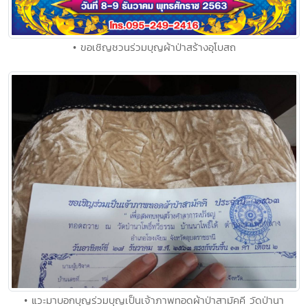
• ขอเชิญชวนร่วมบุญผ้าป่าสร้างอุโบสถ
• แวะมาบอกบุญร่วมบุญเป็นเจ้าภาพทอดผ้าป่าสามัคคี วัดป่านา