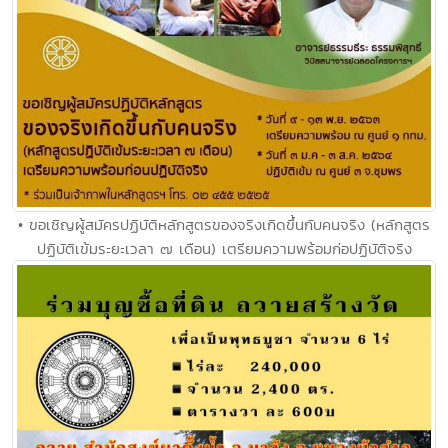
• ขอเชิญผู้สมัครปฏิบัติหลักสูตรของจริงเกิดขึ้นกับคนจริง (หลักสูตร
ปฏิบัติเข้มระยะเวลา ๗ เดือน) เตรียมความพร้อมก่อปฏิบัติจริง