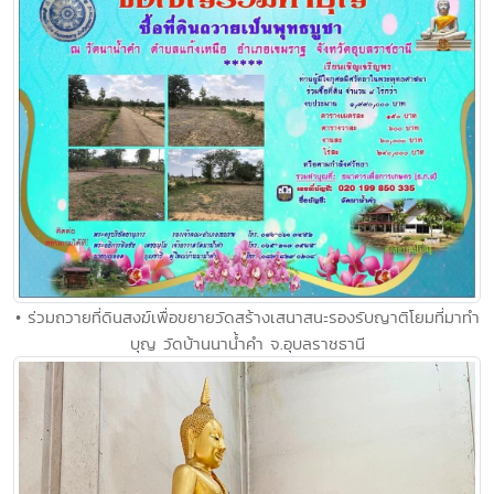
• ร่วมถวายที่ดินสงฆ์เพื่อขยายวัดสร้างเสนาสนะรองรับญาติโยมที่มาทํา
บุญ วัดบ้านนานํ้าคํา จ.อุบลราชธานี