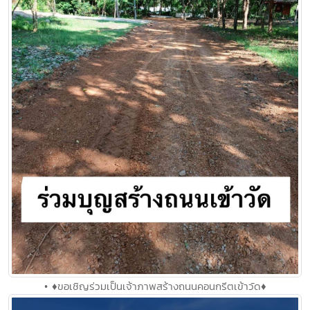
• ♦️ขอเชิญร่วมเป็นเจ้าภาพสร้างถนนคอนกรีตเข้าวัด♦️