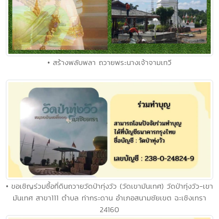
• สร้างพลับพลา ถวายพระนางเจ้าจามเทวี
• ขอเชิญร่วมซื้อที่ดินถวายวัดป่าทุ่งวัว (วัดเขามันเทศ) วัดป่าทุ่งวัว-เขา
มันเทศ สาขา111 ตำบล ท่ากระดาน อำเภอสนามชัยเขต ฉะเชิงเทรา
24160