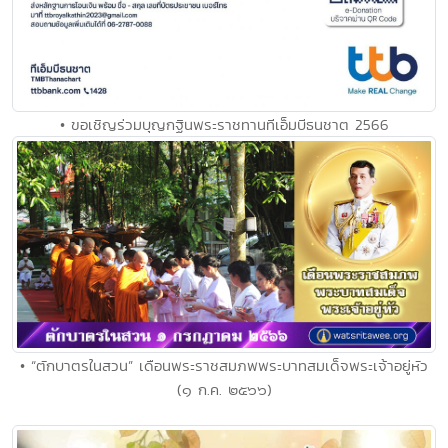
• ขอเชิญร่วมบุญกฐินพระราชทานทีเอ็มบีธนชาต 2566
• “ตักบาตรในสวน” เดือนพระราชสมภพพระบาทสมเด็จพระเจ้าอยู่หัว
(๑ ก.ค. ๒๕๖๖)