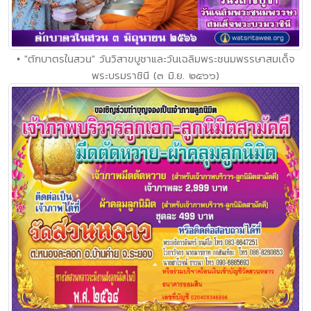
• "ตักบาตรในสวน" วันวิสาขบูชาและวันเฉลิมพระชนมพรรษาสมเด็จ
พระบรมราชินี (๓ มิ.ย. ๒๕๖๖)