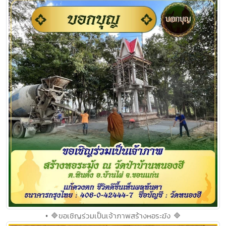
• 🔷ขอเชิญร่วมเป็นเจ้าภาพสร้างหอระฆัง 🔷