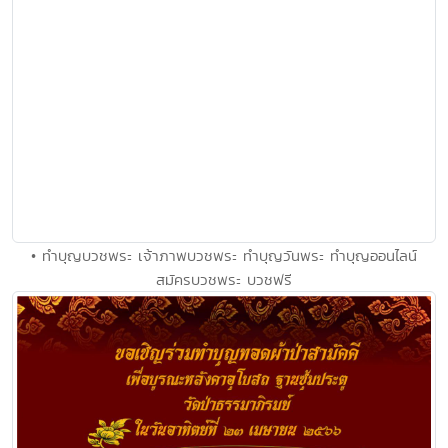
• ทำบุญบวชพระ เจ้าภาพบวชพระ ทำบุญวันพระ ทำบุญออนไลน์
สมัครบวชพระ บวชฟรี