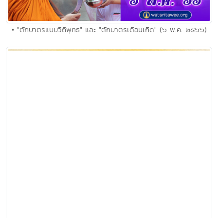
• "ตักบาตรแบบวิถีพุทธ" และ "ตักบาตรเดือนเกิด" (๖ พ.ค. ๒๕๖๖)