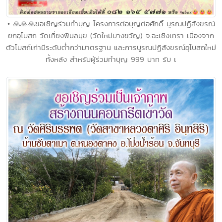
• 🙏🙏🙏ขอเชิญร่วมทำบุญ โครงการต่อบุญต่อศักดิ์ บูรณปฏิสังขรณ์
ยกอุโบสถ วัดเที่ยงพิมลมุข (วัดใหม่บางขวัญ) จ.ฉะเชิงเทรา เนื่องจาก
ตัวโบสถ์เก่ามีระดับต่ำกว่ามาตรฐาน และการบูรณปฏิสังขรณ์อุโบสถใหม่
ทั้งหลัง สำหรับผู้ร่วมทำบุญ 999 บาท รับ เ