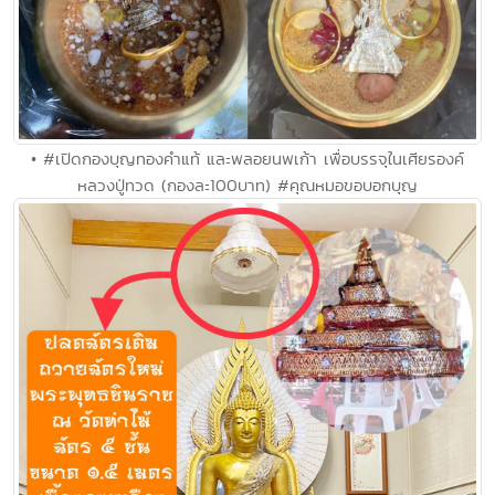
• #เปิดกองบุญทองคำแท้ และพลอยนพเก้า เพื่อบรรจุในเศียรองค์
หลวงปู่ทวด (กองละ100บาท) #คุณหมอขอบอกบุญ