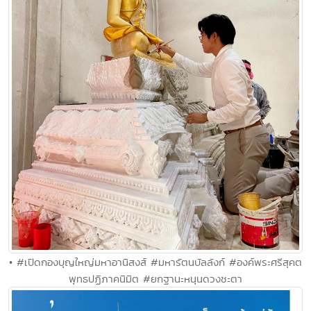
• #เปิดกองบุญใหญ่มหาอานิสงส์ #มหารัตนบัลลังก์ #องค์พระศรีสุคต
พุทธปฏิภาคนิมิต #ยกฐานะหนุนดวงชะตา