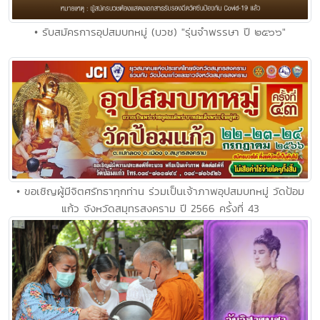
• รับสมัครการอุปสมบทหมู่ (บวช) "รุ่นจำพรรษา ปี ๒๕๖๖"
• ขอเชิญผู้มีจิตศรัทธาทุกท่าน ร่วมเป็นเจ้าภาพอุปสมบทหมู่ วัดป้อม
แก้ว จังหวัดสมุทรสงคราม ปี 2566 ครั้งที่ 43