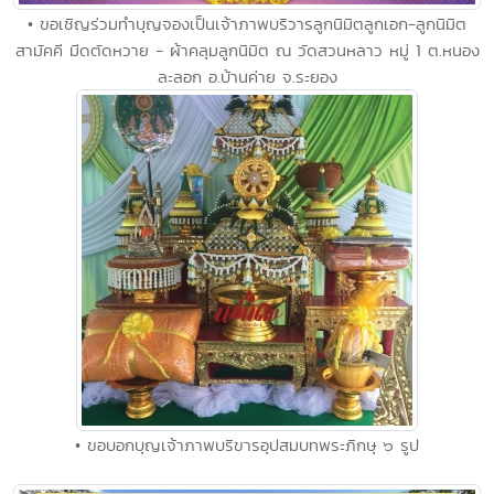
• ขอเชิญร่วมทำบุญจองเป็นเจ้าภาพบริวารลูกนิมิตลูกเอก-ลูกนิมิต
สามัคคี มีดตัดหวาย - ผ้าคลุมลูกนิมิต ณ วัดสวนหลาว หมู่ 1 ต.หนอง
ละลอก อ.บ้านค่าย จ.ระยอง
• ขอบอกบุญเจ้าภาพบริขารอุปสมบทพระภิกษุ ๖ รูป