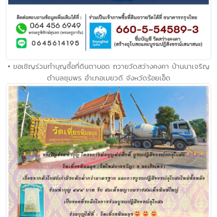
• ขอเชิญร่วมทำบุญซื้อที่ดินตาบอด ถวายวัดสว่างคงคา บ้านนาเจริญ
ตำบลชุมพร อำเภอเมยวดี จังหวัดร้อยเอ็ด