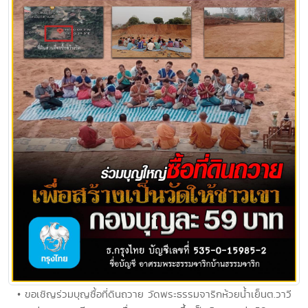
• ขอเชิญร่วมบุญซื้อที่ดินถวาย วัดพระธรรมจาริกห้วยน้ำเย็นต.วาวี