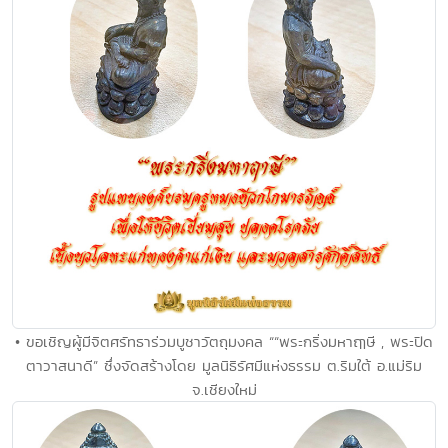
• ขอเชิญผู้มีจิตศรัทธาร่วมบูชาวัตถุมงคล ““พระกริ่งมหาฤๅษี , พระปิด
ตาวาสนาดี” ซึ่งจัดสร้างโดย มูลนิธิรัศมีแห่งธรรม ต.ริมใต้ อ.แม่ริม
จ.เชียงใหม่