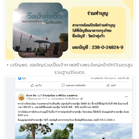
• เจริญพร ขอเชิญร่วมเป็นเจ้าภาพสร้างพระใหญ่หน้าตัก17เมตรสูง
รวมฐาน35เมตร