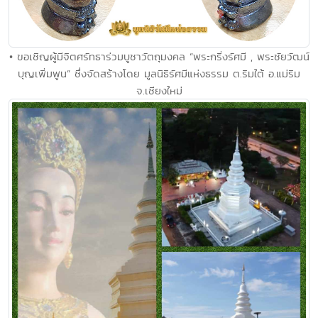
• ขอเชิญผู้มีจิตศรัทธาร่วมบูชาวัตถุมงคล “พระกริ่งรัศมี , พระชัยวัฒน์
บุญเพิ่มพูน” ซึ่งจัดสร้างโดย มูลนิธิรัศมีแห่งธรรม ต.ริมใต้ อ.แม่ริม
จ.เชียงใหม่