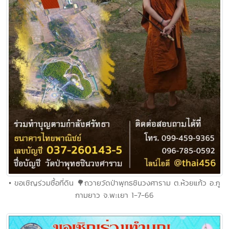
• ขอเชิญร่วมซื้อที่ดิน 🌳ถวายวัดป่าพุทธชินวงศาราม ต.ห้วยแก้ว อ.ภู
กามยาว จ.พะเยา 1-7-66