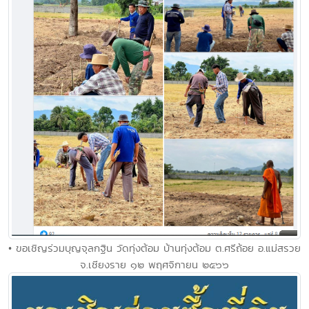
• ขอเชิญร่วมบุญจุลกฐิน วัดทุ่งต้อม บ้านทุ่งต้อม ต.ศรีถ้อย อ.แม่สรวย
จ.เชียงราย ๑๒ พฤศจิกายน ๒๕๖๖