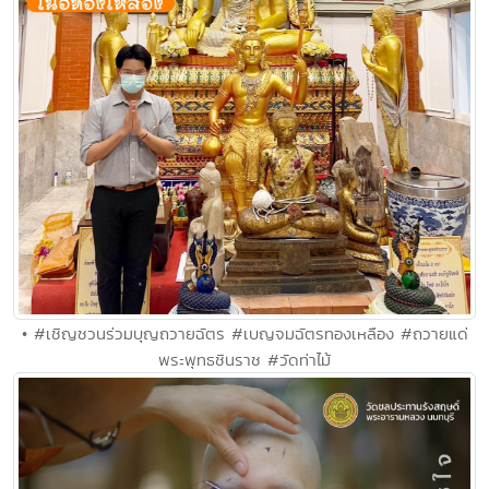
• #เชิญชวนร่วมบุญถวายฉัตร #เบญจมฉัตรทองเหลือง #ถวายแด่
พระพุทธชินราช #วัดท่าไม้