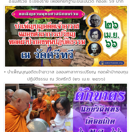
อ.แม่สรวย จ.เชียงราย เพื่อยกยกฐานะขึ้นเป็นวัด กองล่ะ 59 บาท
• บำเพ็ญบุญอดีตเจ้าอาวาส ฉลองศาลาการเปรียญ ทอดผ้าป่ากองทุน
ปฏิบัติธรรม ณ วัดศรีทวี (๒๖ เม.ย. ๒๕๖๖)