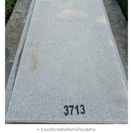
• ร่วมบริจาคปัจจัยค่าบำรุงสุสาน