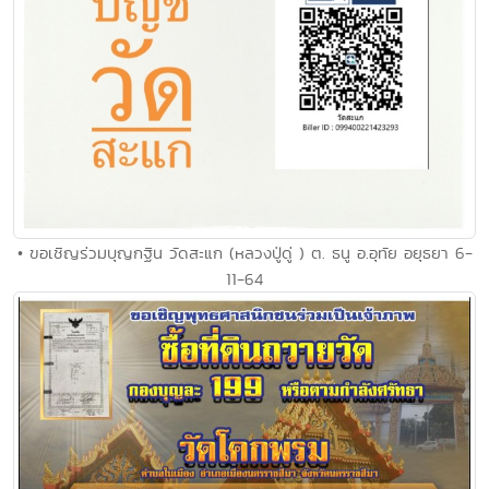
• ขอเชิญร่วมบุญกฐิน วัดสะแก (หลวงปู่ดู่ ) ต. ธนู อ.อุทัย อยุธยา 6-
11-64