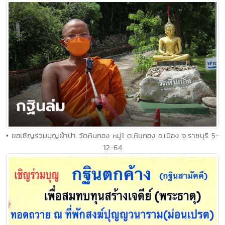
• ขอเชิญร่วมบุญผ้าป่า วัดหินกอง หมู่1 ต.หินกอง อ.เมือง จ.ราชบุรี 5-
12-64