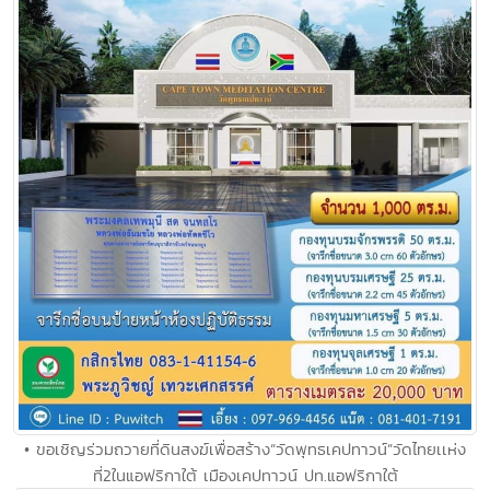
• ขอเชิญร่วมถวายที่ดินสงฆ์เพื่อสร้าง“วัดพุทธเคปทาวน์”วัดไทยเเห่ง
ที่2ในแอฟริกาใต้ เมืองเคปทาวน์ ปท.แอฟริกาใต้