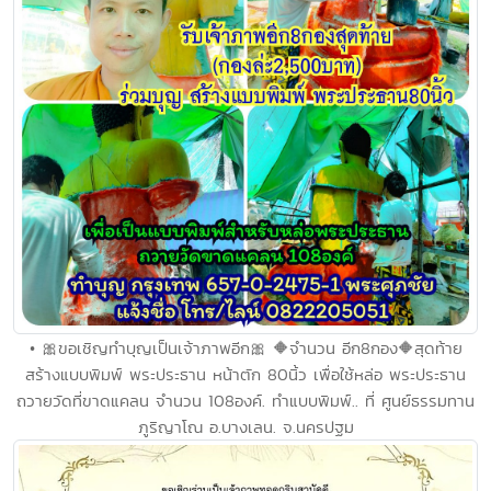
• 🎀ขอเชิญทำบุญเป็นเจ้าภาพอีก🎀 🔶จำนวน อีก8กอง🔶สุดท้าย
สร้างแบบพิมพ์ พระประธาน หน้าตัก 80นิ้ว เพื่อใช้หล่อ พระประธาน
ถวายวัดที่ขาดแคลน จำนวน 108องค์. ทำแบบพิมพ์.. ที่ ศูนย์ธรรมทาน
ภูริญาโณ อ.บางเลน. จ.นครปฐม