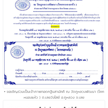
• ขอเชิญร่วมเป็นเจ้าภาพทอดกฐินสามัคคี ณ วัดภูหลวงพัฒนา (โคก
หนองแห้ว ) ต.เลยวังไสย์ อ.ภูหลวง จ.เลย