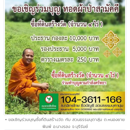
• ขอเชิญร่วมบุญซื้อที่ดินสร้างวัด กับ สวนธรรมบุตาสุ่ม ต.หนองยาย
พิมพ์ อ.นางรอง จ.บุรีรัมย์