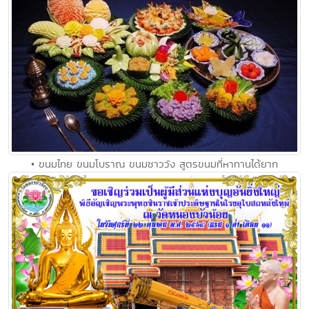
• ขนมไทย ขนมโบราณ ขนมชาววัง สูตรขนมที่หาทานได้ยาก