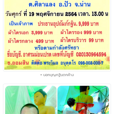
• บอกบุญกฐินตกค้าง