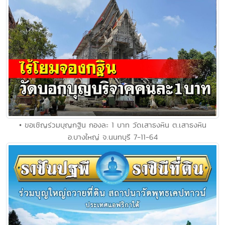
• ขอเชิญร่วมบุญกฐิน กองละ 1 บาท วัดเสาธงหิน ต.เสาธงหิน
อ.บางใหญ่ จ.นนทบุรี 7-11-64