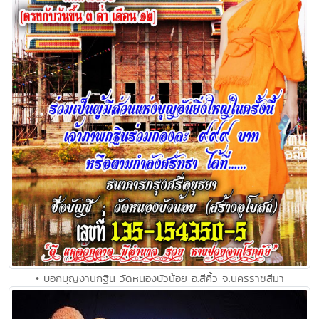
• บอกบุญงานกฐิน วัดหนองบัวน้อย อ.สีคิ้ว จ.นครราชสีมา