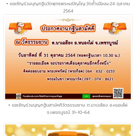
• ขอเชิญร่วมบุญกฐินวัดพุทธพรหมปัญโญ:วัดถ้ำเมืองนะ24 ตุลาคม
2564
• ขอเชิญร่วมบุญกฐินสามัคคีวัดธรรมยาน ต.นาเฉลียง อ.หนองไผ่
จ.เพชรบูรณ์ 31-10-64