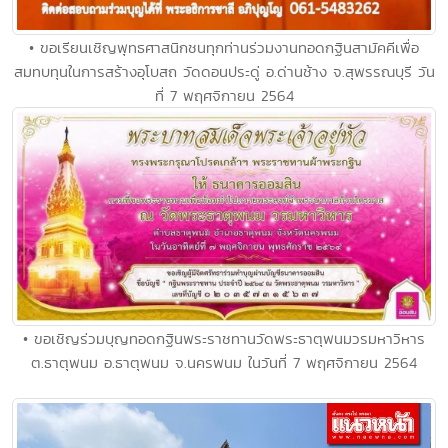
• ขอเรียนเชิญพุทธศาสนิกชนทุกท่านร่วมงานทอดกฐินสามัคคีเพื่อ
สมทบทุนในการสร้างอุโบสถ วัดดอนประดู่ อ.ด่านช้าง จ.สุพรรณบุรี วัน
ที่ 7 พฤศจิกายน 2564
• ขอเชิญร่วมบุญทอดกฐินพระราชทานวัดพระธาตุพนมวรมหาวิหาร
ต.ธาตุพนม​ อ.ธาตุพนม​ จ.นครพนม ในวันที่​ 7​ พฤศจิกายน​ 2564