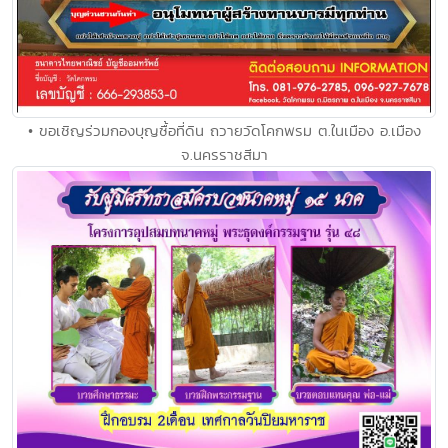
• ขอเชิญร่วมกองบุญซื้อที่ดิน ถวายวัดโคกพรม ต.ในเมือง อ.เมือง
จ.นครราชสีมา