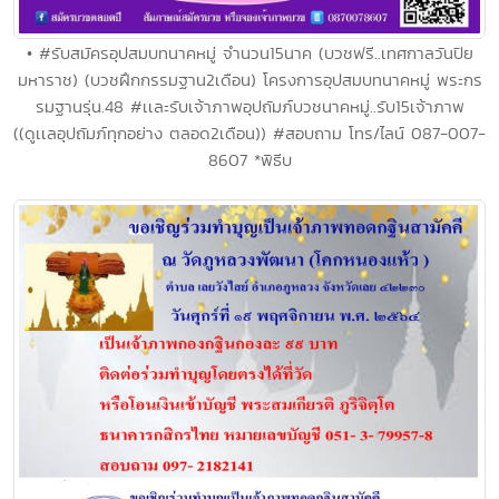
• #รับสมัครอุปสมบทนาคหมู่ จำนวน15นาค (บวชฟรี..เทศกาลวันปิย
มหาราช) (บวชฝึกกรรมฐาน2เดือน) โครงการอุปสมบทนาคหมู่ พระกร
รมฐานรุ่น.48 #เเละรับเจ้าภาพอุปถัมภ์บวชนาคหมู่..รับ15เจ้าภาพ
((ดูเเลอุปถัมภ์ทุกอย่าง ตลอด2เดือน)) #สอบถาม โทร/ไลน์ 087-007-
8607 *พิธีบ