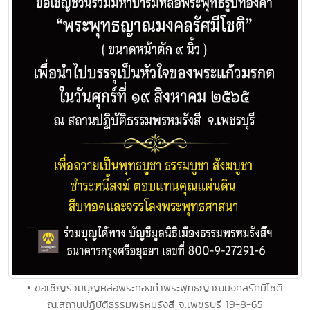
• ขอเชิญร่วมบุญหล่อพระทองคำพระพุทธญาณมงคลรัศมีโชติ
ณ.สถานปฏิบัติธรรมพรหมรังสี จ.เพชรบุรี 19-8-65