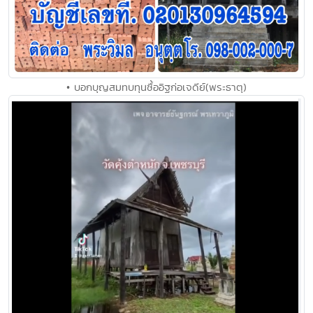
• บอกบุญสมทบทุนซื้ออิฐก่อเจดีย์(พระธาตุ)