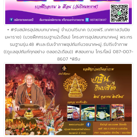
• #รับสมัครอุปสมบทนาคหมู่ จำนวน15นาค (บวชฟรี..เทศกาลวันปิย
มหาราช) (บวชฝึกกรรมฐาน2เดือน) โครงการอุปสมบทนาคหมู่ พระกร
รมฐานรุ่น.48 #เเละรับเจ้าภาพอุปถัมภ์บวชนาคหมู่..รับ15เจ้าภาพ
((ดูเเลอุปถัมภ์ทุกอย่าง ตลอด2เดือน)) #สอบถาม โทร/ไลน์ 087-007-
8607 *พิธีบ