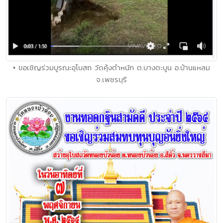
• ขอเชิญร่วมบูรณะอุโบสถ วัดคุ้งตำหนัก ต.บางตะบูน อ.บ้านแหลม
จ.เพชรบุรี