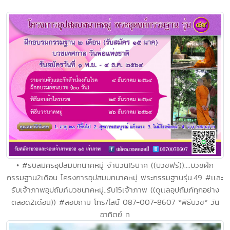
• #รับสมัครอุปสมบทนาคหมู่ จำนวน15นาค ((บวชฟรี))....บวชฝึก
กรรมฐาน2เดือน โครงการอุปสมบทนาคหมู่ พระกรรมฐานรุ่น.49 #เเละ
รับเจ้าภาพอุปถัมภ์บวชนาคหมู่..รับ15เจ้าภาพ ((ดูเเลอุปถัมภ์ทุกอย่าง
ตลอด2เดือน)) #สอบถาม โทร/ไลน์ 087-007-8607 *พิธีบวช* วัน
อาทิตย์ ท