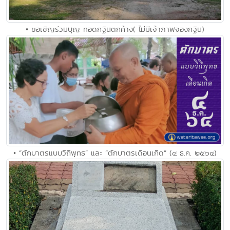
• ขอเชิญร่วมบุญ ทอดกฐินตกค้าง( ไม่มีเจ้าภาพจองกฐิน)
• “ตักบาตรแบบวิถีพุทธ” และ “ตักบาตรเดือนเกิด” (๔ ธ.ค. ๒๕๖๔)