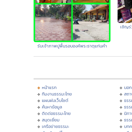
เชิญร
รับเจ้าภาพปูพื้นรอบองค์พระธาตุแท่นคำ
หน้าแรก
บอก
ทีมงานธรรมะไทย
สถา
แผนผังเว็บไซต์
ธรร
ค้นหาข้อมูล
ธรร
ติดต่อธรรมะไทย
นิทา
สมุดเยี่ยม
ธรร
เครือข่ายธรรมะ
บทค