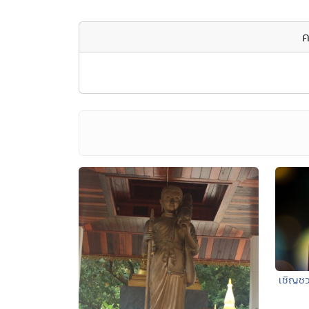
ค
เชิญชว