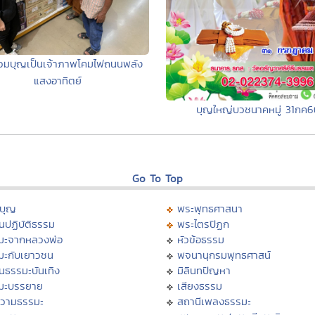
่วมบุญเป็นเจ้าภาพโคมไฟถนนพลัง
แสงอาทิตย์
บุญใหญ่บวชนาคหมู่ 31กค6
Go To Top
บุญ
พระพุทธศาสนา
นปฏิบัติธรรม
พระไตรปิฏก
มะจากหลวงพ่อ
หัวข้อธรรม
มะกับเยาวชน
พจนานุกรมพุทธศาสน์
นธรรมะบันเทิง
มิลินทปัญหา
มะบรรยาย
เสียงธรรม
วามธรรมะ
สถานีเพลงธรรมะ