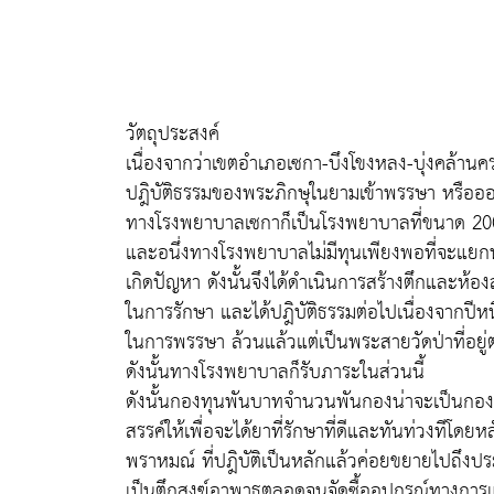
วัตถุประสงค์
เนื่องจากว่าเขตอำเภอเซกา-บึงโขงหลง-บุ่งคล้านคร
ปฎิบัติธรรมของพระภิกษุในยามเข้าพรรษา หรือ
ทางโรงพยาบาลเซกาก็เป็นโรงพยาบาลที่ขนาด 20
และอนึ่งทางโรงพยาบาลไม่มีทุนเพียงพอที่จะแยก
เกิดปัญหา ดังนั้นจึงได้ดำเนินการสร้างตึกและห้อ
ในการรักษา และได้ปฎิบัติธรรมต่อไปเนื่องจากปีห
ในการพรรษา ล้วนแล้วแต่เป็นพระสายวัดป่าที่อยู
ดังนั้นทางโรงพยาบาลก็รับภาระในส่วนนี้
ดังนั้นกองทุนพันบาทจำนวนพันกองน่าจะเป็นกองทุน
สรรค์ให้เพื่อจะได้ยาที่รักษาที่ดีและทันท่วงทีโด
พราหมณ์ ที่ปฎิบัติเป็นหลักแล้วค่อยขยายไปถึงปร
เป็นตึกสงฆ์อาพาธตลอดจนจัดซื้ออุปกรณ์ทางการ