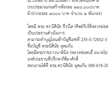
ณ โรงพยาบาลอำเภอเซกา จังหวัดหนองคาย
(งบประมาณก่อสร้างห้องละ ๑๔๐,๐๐๐บาท
ผ้าป่ากองละ ๑๐๐๐ บาท จำนวน ๑ พันกอง)
โดยมี พระ ดร.นิตินัย ธีรวํโส (ศิษย์รับใช้หลวงพ
เป็นประธานดำเนินการ
สามารถทำบุญโอนเข้าบัญชีเลขที่ 235-0-72652-
ชื่อบัญชี พระนิตินัย อุดมกัน
โดยมีพระราชภาวนาพินิจ (หลวงพ่อสนธิ์ อนาลโย
องค์ประธานที่ปรึกษากิติมาศักดิ์
สอบถามได้ที่ พระ.ดร.นิตินัย อุดมกัน 089-676-290