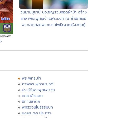
วันมาฆบูชานี้ ขอเชิญร่วมทอดผ้าป่า สร้าง
ศาลาพระพุทธเจ้า๕พระองค์ ณ สำนักสงฆ์
พระธาตุดอยพระฌานโพธิญาณรังสฤษฏิ์
6
พระพุทธเจ้า
ภาพพระพุทธประวัติ
ประวัติพระพุทธสาวก
ทศชาติชาดก
นิทานชาดก
พุทธวจนในธรรมบท
มงคล ๓๘ ประการ