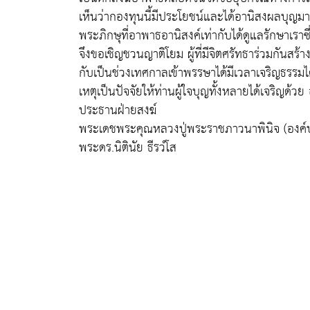
เห็นว่ากองทุนนี้มีประโยชน์และได้อานิสงผลบุญม
พระภิกษุที่อาพาธอานิสงค์เท่ากับได้ดูแลรักษาเร
จึงขอเชิญชวนญาติโยม ผู้ที่มีจิตศรัทธาร่วมกันสร
กับเป็นช่วงเทศกาลเข้าพรรษาได้มีเวลาเจริญธรรมไ
เหตุเป็นปัจจัยให้ท่านผู้ใจบุญทั้งหลายได้เจริญด้
ประธานฝ่ายสงฆ์
พระเดชพระคุณหลวงปู่พระราชภาวนาพินิจ (องค์ป
พระดร.นิตินัย ธีรวํโส