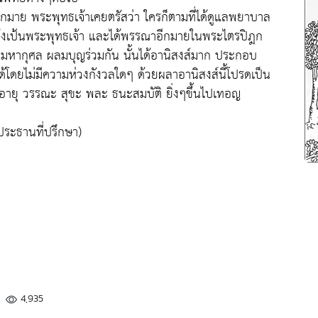
ากมาย พระพุทธเจ้าเคยตรัสว่า ใครก็ตามที่ได้ดูแลพยาบาล
าซึ่งเป้นพระพุทธเจ้า และได้พรรณาอีกมายในพระไตรปิฎก
้างมหากุศล ผลมบุญร่วมกัน นั้นได้อานิสงส์มาก ประกอบ
ด้โดยไม่มีความห่วงกังวลใดๆ ด้วยผลาอานิสงส์นี้โปรดเป็น
วย อายุ วรรณะ สุขะ พละ ธนะสมบัติ ยิ่งๆขึ้นไปเทอญ
ระธานที่ปรึกษา)
4,935