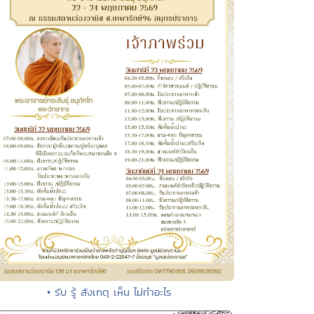
• รับ รู้ สังเกตุ เห็น ไม่ทำอะไร