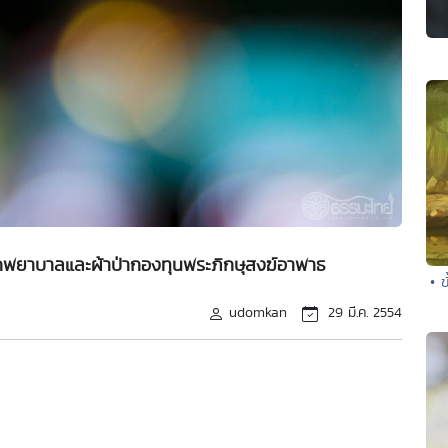
ักพยาบาลและผ้าป่ากองทุนพระภิกษุสงฆ์อาพาธ
• 
udomkan
29 มี.ค. 2554