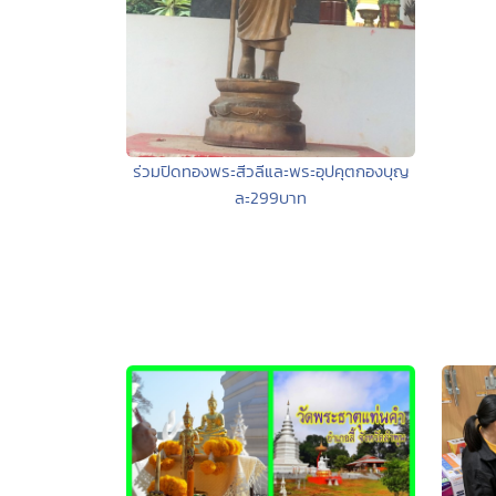
ร่วมปิดทองพระสีวลีและพระอุปคุตกองบุญ
ละ299บาท