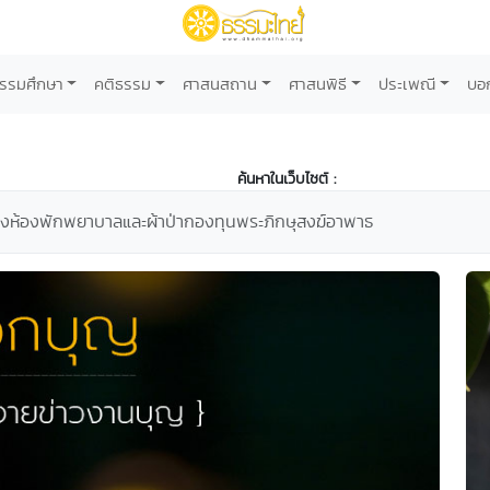
รรมศึกษา
คติธรรม
ศาสนสถาน
ศาสนพิธี
ประเพณี
บอ
ค้นหาในเว็บไซต์ :
้างห้องพักพยาบาลและผ้าป่ากองทุนพระภิกษุสงฆ์อาพาธ