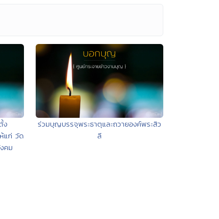
ั้ง
ร่วมบุญบรรจุพระธาตุและถวายองค์พระสิว
้แก่ วัด
ลี
ังคม