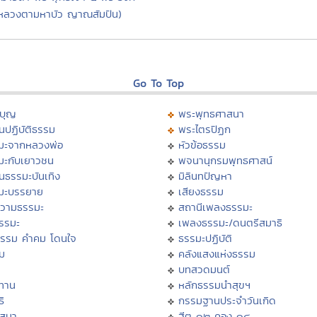
หลวงตามหาบัว ญาณสัมปัน)
Go To Top
บุญ
พระพุทธศาสนา
นปฏิบัติธรรม
พระไตรปิฏก
มะจากหลวงพ่อ
หัวข้อธรรม
มะกับเยาวชน
พจนานุกรมพุทธศาสน์
นธรรมะบันเทิง
มิลินทปัญหา
มะบรรยาย
เสียงธรรม
วามธรรมะ
สถานีเพลงธรรมะ
ธรรมะ
เพลงธรรมะ/ดนตรีสมาธิ
ธรรม คำคม โดนใจ
ธรรมะปฏิบัติ
ม
คลังแสงแห่งธรรม
บทสวดมนต์
ทาน
หลักธรรมนำสุขฯ
ิ
กรรมฐานประจำวันเกิด
สสนา
ฮีต ๑๒ คอง ๑๔