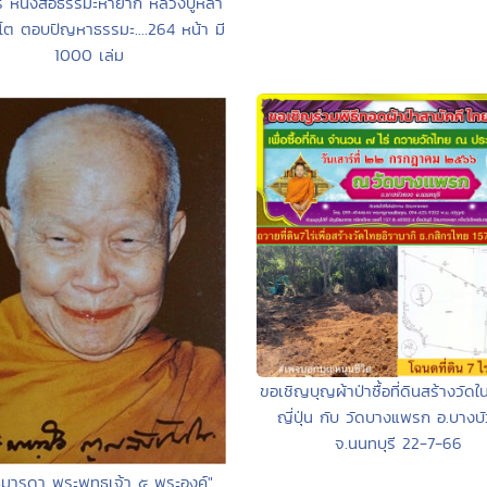
 หนังสือธรรมะหายาก หลวงปู่หล้า
โต ตอบปัญหาธรรมะ....264 หน้า มี
1000 เล่ม
ขอเชิญบุญผ้าป่าซื้อที่ดินสร้างวัด
ญี่ปุ่น กับ วัดบางแพรก อ.บางบ
จ.นนทบุรี 22-7-66
ธมารดา พระพุทธเจ้า ๕ พระองค์"