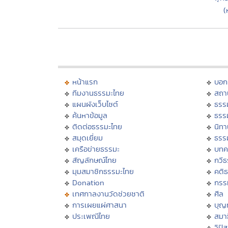
(
หน้าแรก
บอก
ทีมงานธรรมะไทย
สถา
แผนผังเว็บไซต์
ธรร
ค้นหาข้อมูล
ธรร
ติดต่อธรรมะไทย
นิทา
สมุดเยี่ยม
ธรร
เครือข่ายธรรมะ
บทค
สัญลักษณ์ไทย
กวี
มุมสมาชิกธรรมะไทย
คติ
Donation
กรร
เทศกาลงานวัดช่วยชาติ
ศีล
การเผยแผ่ศาสนา
บุญ
ประเพณีไทย
สมาธ
วิปั