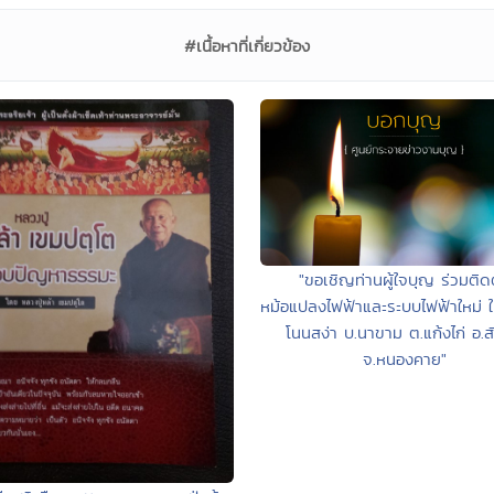
#เนื้อหาที่เกี่ยวข้อง
"ขอเชิญท่านผู้ใจบุญ ร่วมติดต
หม้อแปลงไฟฟ้าและระบบไฟฟ้าใหม่ ให
โนนสง่า บ.นาขาม ต.แก้งไก่ อ.ส
จ.หนองคาย"