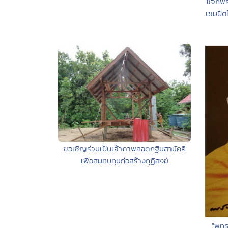
แจกฟรี
เขมปัต
ขอเชิญร่วมเป็นเจ้าภาพทอดกฐินสามัคคี
เพื่อสมทบทุนก่อสร้างกุฏิสงฆ์
"พุท