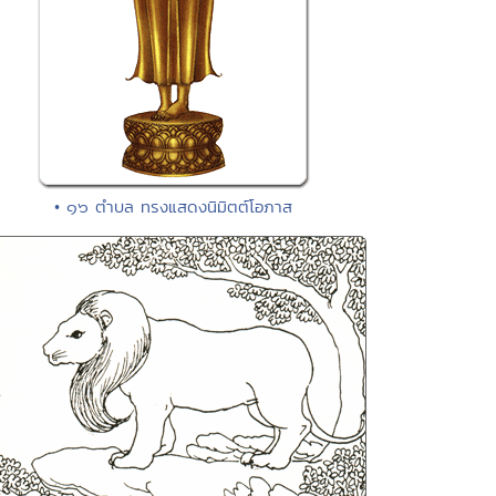
• ๑๖ ตำบล ทรงแสดงนิมิตต์โอภาส