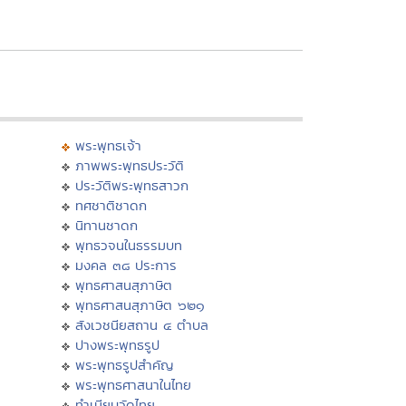
พระพุทธเจ้า
ภาพพระพุทธประวัติ
ประวัติพระพุทธสาวก
ทศชาติชาดก
นิทานชาดก
พุทธวจนในธรรมบท
มงคล ๓๘ ประการ
พุทธศาสนสุภาษิต
พุทธศาสนสุภาษิต ๖๒๑
สังเวชนียสถาน ๔ ตำบล
ปางพระพุทธรูป
พระพุทธรูปสำคัญ
พระพุทธศาสนาในไทย
ทำเนียบวัดไทย