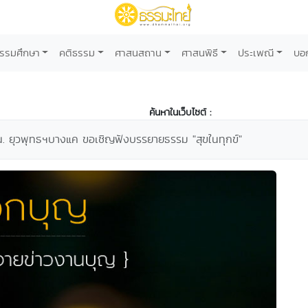
รรมศึกษา
คติธรรม
ศาสนสถาน
ศาสนพิธี
ประเพณี
บอ
ค้นหาในเว็บไซต์ :
. ยุวพุทธฯบางแค ขอเชิญฟังบรรยายธรรม "สุขในทุกข์"