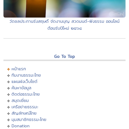
วัดชลประทานรังสฤษดิ์ จัดงานบุญ สวดมนต์-ฟังธรรม ออนไลน์
ต้อนรับปีใหม่ ๒๕๖๔
Go To Top
หน้าแรก
ทีมงานธรรมะไทย
แผนผังเว็บไซต์
ค้นหาข้อมูล
ติดต่อธรรมะไทย
สมุดเยี่ยม
เครือข่ายธรรมะ
สัญลักษณ์ไทย
มุมสมาชิกธรรมะไทย
Donation