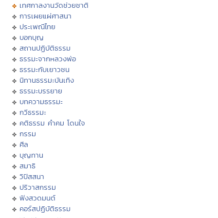
เทศกาลงานวัดช่วยชาติ
การเผยแผ่ศาสนา
ประเพณีไทย
บอกบุญ
สถานปฏิบัติธรรม
ธรรมะจากหลวงพ่อ
ธรรมะกับเยาวชน
นิทานธรรมะบันเทิง
ธรรมะบรรยาย
บทความธรรมะ
กวีธรรมะ
คติธรรม คำคม โดนใจ
กรรม
ศีล
บุญทาน
สมาธิ
วิปัสสนา
ปริวาสกรรม
ฟังสวดมนต์
คอร์สปฏิบัติธรรม