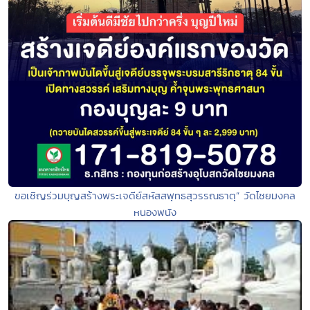
ขอเชิญร่วมบุญสร้างพระเจดีย์สหัสสพุทธสุวรรณธาตุ” วัดไชยมงคล
หนองพนัง