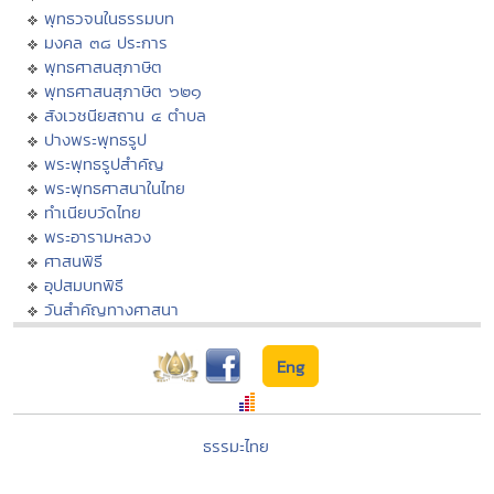
พุทธวจนในธรรมบท
มงคล ๓๘ ประการ
พุทธศาสนสุภาษิต
พุทธศาสนสุภาษิต ๖๒๑
สังเวชนียสถาน ๔ ตำบล
ปางพระพุทธรูป
พระพุทธรูปสำคัญ
พระพุทธศาสนาในไทย
ทำเนียบวัดไทย
พระอารามหลวง
ศาสนพิธี
อุปสมบทพิธี
วันสำคัญทางศาสนา
Eng
ธรรมะไทย