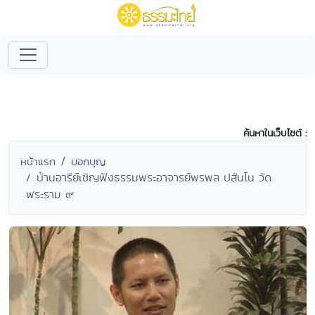
ค้นหาในเว็บไซต์ :
หน้าแรก
บอกบุญ
บ้านอารีย์เชิญฟังธรรมพระอาจารย์พรพล ปสันโน วัด
พระราม ๙