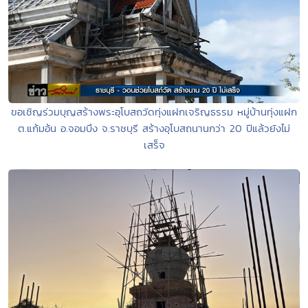
ขอเชิญร่วมบุญสร้างพระอุโบสถวัดทุ่งแฝกเจริญธรรม หมู่บ้านทุ่งแฝก
ต.แก้มอ้น อ.จอมบึง จ.ราชบุรี สร้างอุโบสถนานกว่า 20 ปีแล้วยังไม่
เสร็จ