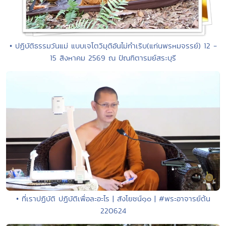
• ปฏิบัติธรรมวันแม่ แบบเจโตวิมุติอันไม่กำเริบ(แก่นพรหมจรรย์) 12 -
15 สิงหาคม 2569 ณ ปัณฑิตารมย์สระบุรี
• ที่เราปฏิบัติ ปฏิบัติเพื่อละอะไร | สังโยชน์๑๐ | #พระอาจารย์ต้น
220624