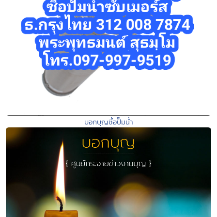
บอกบุญซื้อปั๊มน้ำ