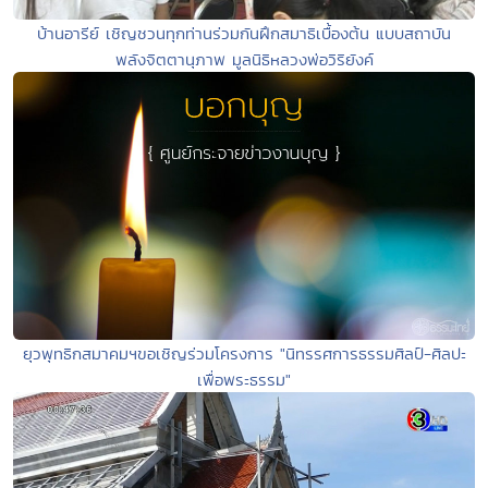
บ้านอารีย์ เชิญชวนทุกท่านร่วมกันฝึกสมาธิเบื้องต้น แบบสถาบัน
พลังจิตตานุภาพ มูลนิธิหลวงพ่อวิริยังค์
ยุวพุทธิกสมาคมฯขอเชิญร่วมโครงการ "นิทรรศการธรรมศิลป์-ศิลปะ
เพื่อพระธรรม"