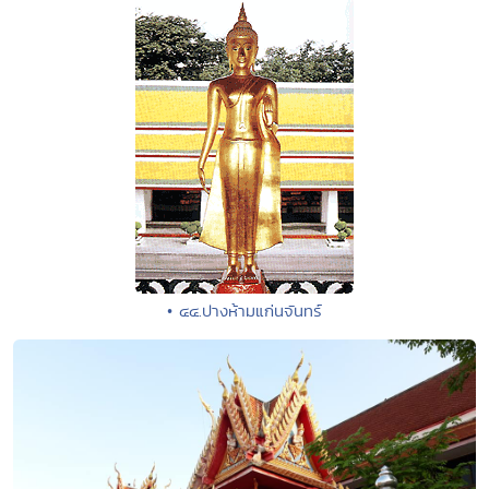
• ๔๔.ปางห้ามแก่นจันทร์