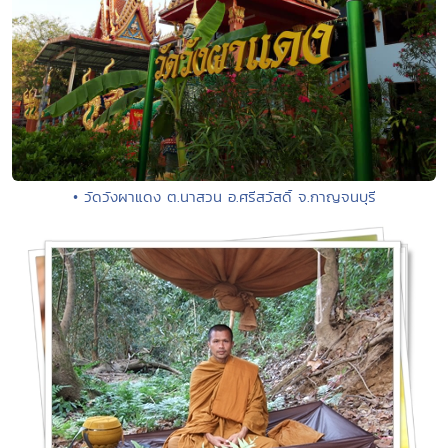
• วัดวังผาแดง ต.นาสวน อ.ศรีสวัสดิ์ จ.กาญจนบุรี