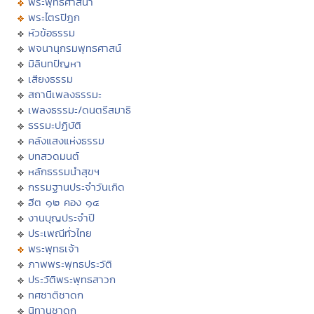
พระพุทธศาสนา
พระไตรปิฏก
หัวข้อธรรม
พจนานุกรมพุทธศาสน์
มิลินทปัญหา
เสียงธรรม
สถานีเพลงธรรมะ
เพลงธรรมะ/ดนตรีสมาธิ
ธรรมะปฏิบัติ
คลังแสงแห่งธรรม
บทสวดมนต์
หลักธรรมนำสุขฯ
กรรมฐานประจำวันเกิด
ฮีต ๑๒ คอง ๑๔
งานบุญประจำปี
ประเพณีทั่วไทย
พระพุทธเจ้า
ภาพพระพุทธประวัติ
ประวัติพระพุทธสาวก
ทศชาติชาดก
นิทานชาดก