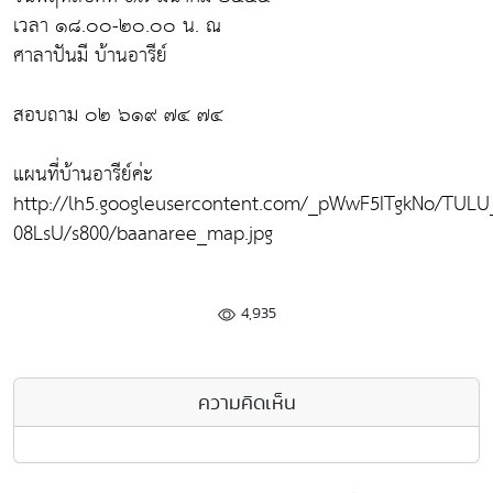
เวลา ๑๘.๐๐-๒๐.๐๐ น. ณ
ศาลาปันมี บ้านอารีย์
สอบถาม ๐๒ ๖๑๙ ๗๔ ๗๔
แผนที่บ้านอารีย์ค่ะ
http://lh5.googleusercontent.com/_pWwF5ITgkNo/TUL
08LsU/s800/baanaree_map.jpg
4,935
ความคิดเห็น