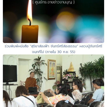
ร่วมพิมพ์หนังสือ “สุริยาส่องฟ้า จันทร์ศรีส่องธรรม” หลวงปู่จันทร์ศรี
จนฺททีโป (ภายใน 30 ก.ย. 55)