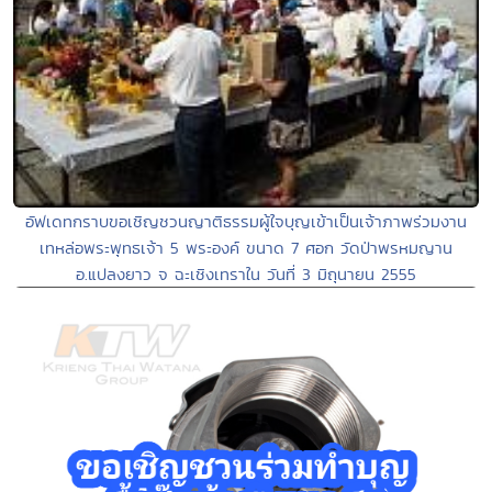
อัฟเดทกราบขอเชิญชวนญาติธรรมผู้ใจบุญเข้าเป็นเจ้าภาพร่วมงาน
เทหล่อพระพุทธเจ้า 5 พระองค์ ขนาด 7 ศอก วัดป่าพรหมญาน
อ.แปลงยาว จ ฉะเชิงเทราใน วันที่ 3 มิถุนายน 2555