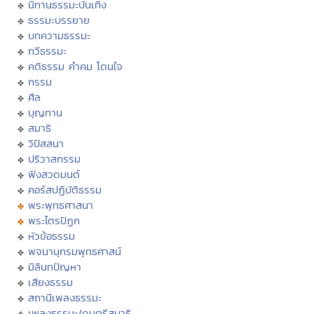
นิทานธรรมะบันเทิง
ธรรมะบรรยาย
บทความธรรมะ
กวีธรรมะ
คติธรรม คำคม โดนใจ
กรรม
ศีล
บุญทาน
สมาธิ
วิปัสสนา
ปริวาสกรรม
ฟังสวดมนต์
คอร์สปฏิบัติธรรม
พระพุทธศาสนา
พระไตรปิฏก
หัวข้อธรรม
พจนานุกรมพุทธศาสน์
มิลินทปัญหา
เสียงธรรม
สถานีเพลงธรรมะ
เพลงธรรมะ/ดนตรีสมาธิ