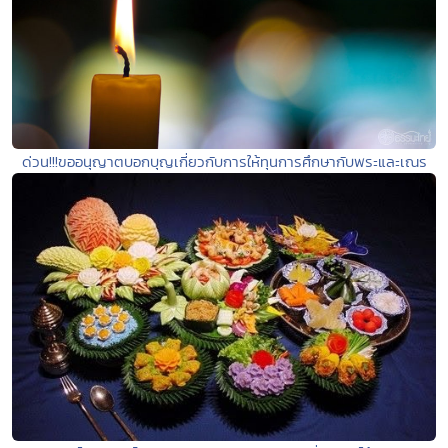
ด่วน!!!ขออนุญาตบอกบุญเกี่ยวกับการให้ทุนการศึกษากับพระและเณร