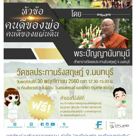
ขอเชิญร่วมฟังบรรยายธรรม หัวข้อ "คนดีของพ่อ คนดีของแผ่นดิน"