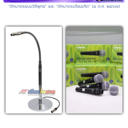
“ตักบาตรแบบวิถีพุทธ” และ “ตักบาตรเดือนเกิด” (๕ ต.ค. ๒๕๖๗)