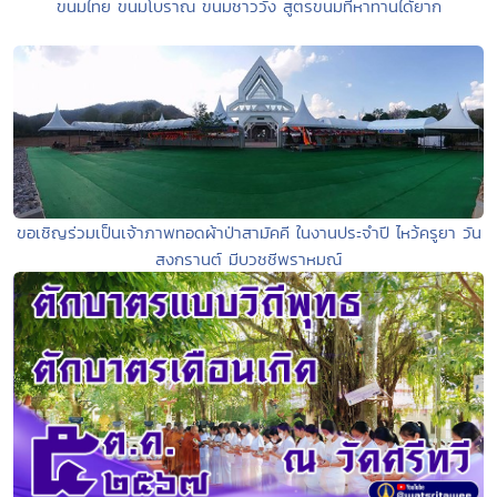
ขนมไทย ขนมโบราณ ขนมชาววัง สูตรขนมที่หาทานได้ยาก
ขอเชิญร่วมเป็นเจ้าภาพทอดผ้าป่าสามัคคี ในงานประจำปี ไหว้ครูยา วัน
สงกรานต์ มีบวชชีพราหมณ์