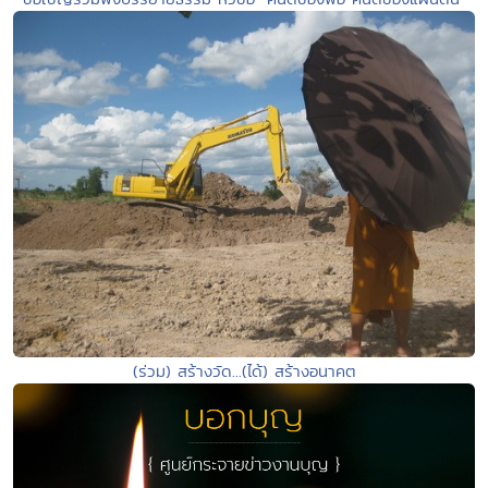
(ร่วม) สร้างวัด...(ได้) สร้างอนาคต