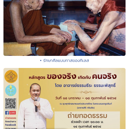
• รักษาศีลแบบทาสของกิเลส