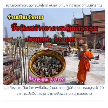
เชิญร่วมทำบุญถวายไมค์โครโฟนและขาไมค์ ถวายวัดป่าโนนสำราญ
ขอเชิญร่วมเป็นเจ้าภาพซื้อหินสร้างอาคารปฏิบัติธรรม กองบุญล่ะ 20
บาท ณ.วัดอินทาราม อำเภออัมพวา จ.สมุทรสงคราม