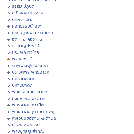
ธรรมะปฏิบัติ
คลังแสงแห่งธรรม
บทสวดมนต์
หลักธรรมนำสุขฯ
กรรมฐานประจำวันเกิด
ฮีต ๑๒ คอง ๑๔
งานบุญประจำปี
ประเพณีทั่วไทย
พระพุทธเจ้า
ภาพพระพุทธประวัติ
ประวัติพระพุทธสาวก
ทศชาติชาดก
นิทานชาดก
พุทธวจนในธรรมบท
มงคล ๓๘ ประการ
พุทธศาสนสุภาษิต
พุทธศาสนสุภาษิต ๖๒๑
สังเวชนียสถาน ๔ ตำบล
ปางพระพุทธรูป
พระพุทธรูปสำคัญ