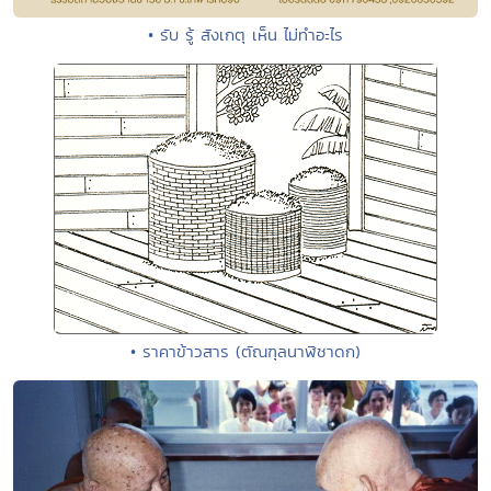
• รับ รู้ สังเกตุ เห็น ไม่ทำอะไร
• ราคาข้าวสาร (ตัณฑุลนาฬิชาดก)