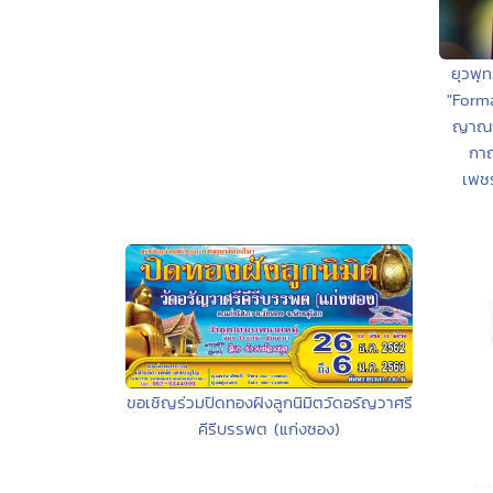
ยุวพุ
"Form
ญาณก
กาญ
เพชร
ขอเชิญร่วมปิดทองฝังลูกนิมิตวัดอรัญวาศรี
คีรีบรรพต (แก่งซอง)