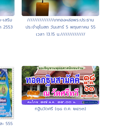
-เสริม
///////////////เททองหล่อพระประธาน
คา 2553
ประจำอุโบสถ วันเสาร์ 5 พฤษภาคม 55
จ
เวลา 13.15 น.//////////////
กฐินวัดศรี (๑๘ ต.ค. ๒๕๖๓)
งละ 555
า