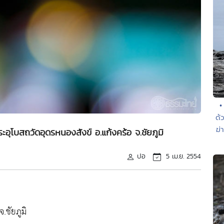
•
ด้
ฆ่
อุโบสถวัดอุดรหนองสังข์ อ.แก้งคร้อ จ.ชัยภูมิ
ปอ
5 เม.ย. 2554
.ชัยภูมิ