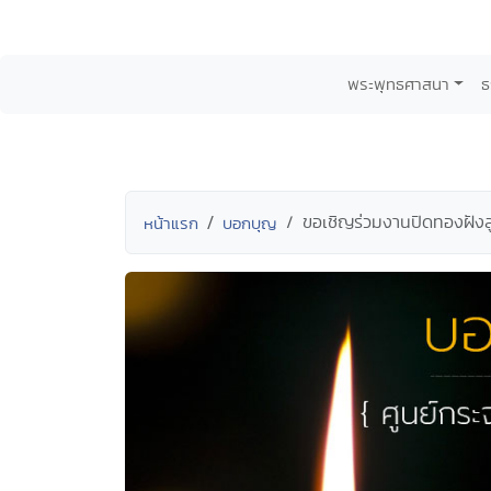
พระพุทธศาสนา
ธ
ขอเชิญร่วมงานปิดทองฝังลูก
หน้าแรก
บอกบุญ