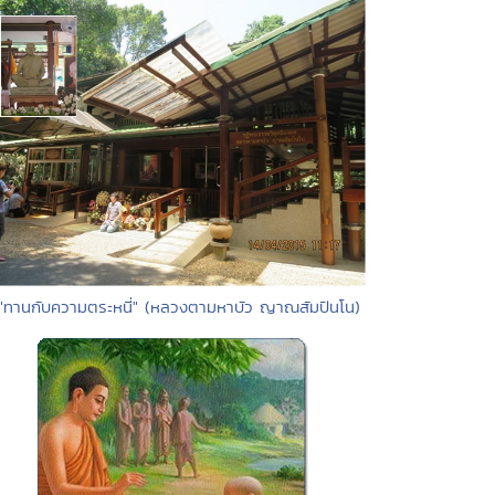
 "ทานกับความตระหนี่" (หลวงตามหาบัว ญาณสัมปันโน)