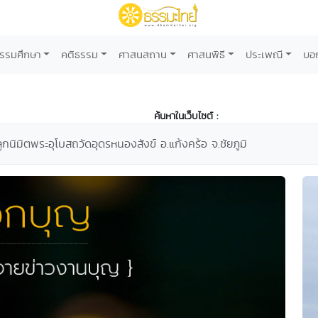
รรมศึกษา
คติธรรม
ศาสนสถาน
ศาสนพิธี
ประเพณี
บอ
ค้นหาในเว็บไซต์ :
นิมิตพระอุโบสถวัดอุดรหนองสังข์ อ.แก้งคร้อ จ.ชัยภูมิ