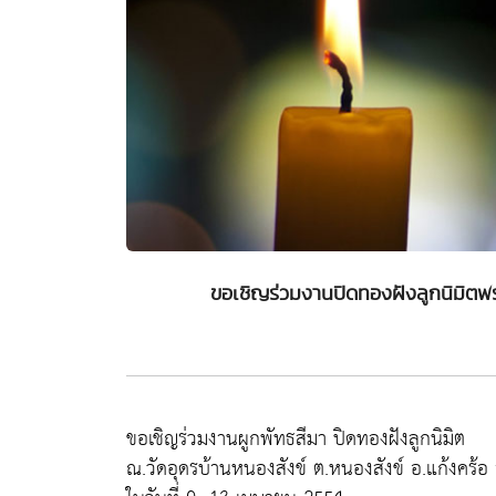
ขอเชิญร่วมงานปิดทองฝังลูกนิมิตพระ
ขอเชิญร่วมงานผูกพัทธสีมา ปิดทองฝังลูกนิมิต
ณ.วัดอุดรบ้านหนองสังข์ ต.หนองสังข์ อ.แก้งคร้อ จ