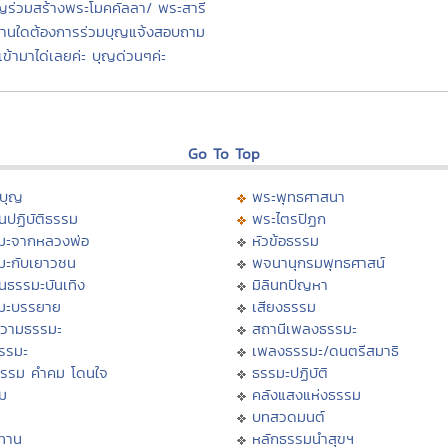
ญร่วมสร้างพระโมคคัลลา/ พระสารี
ท่านใดต้องการร่วมบุญแจ้งสอบถาม
เข้ามาได่เลยค่ะ บุญด่วนๆค่ะ
Go To Top
บุญ
พระพุทธศาสนา
นปฏิบัติธรรม
พระไตรปิฏก
มะจากหลวงพ่อ
หัวข้อธรรม
มะกับเยาวชน
พจนานุกรมพุทธศาสน์
นธรรมะบันเทิง
มิลินทปัญหา
มะบรรยาย
เสียงธรรม
วามธรรมะ
สถานีเพลงธรรมะ
ธรรมะ
เพลงธรรมะ/ดนตรีสมาธิ
ธรรม คำคม โดนใจ
ธรรมะปฏิบัติ
ม
คลังแสงแห่งธรรม
บทสวดมนต์
ทาน
หลักธรรมนำสุขฯ