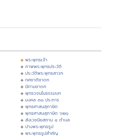
พระพุทธเจ้า
ภาพพระพุทธประวัติ
ประวัติพระพุทธสาวก
ทศชาติชาดก
นิทานชาดก
พุทธวจนในธรรมบท
มงคล ๓๘ ประการ
พุทธศาสนสุภาษิต
พุทธศาสนสุภาษิต ๖๒๑
สังเวชนียสถาน ๔ ตำบล
ปางพระพุทธรูป
พระพุทธรูปสำคัญ