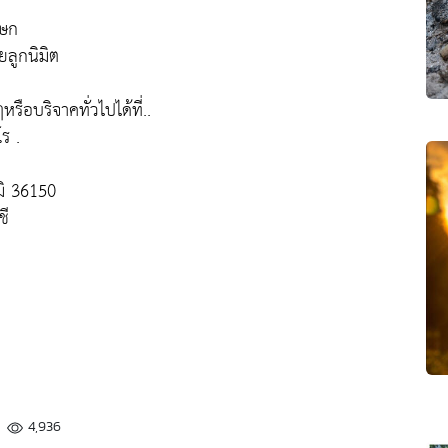
เษก
ยลูกนิมิต
รือบริจาคทั่วไปได้ที่..
ร .
มิ 36150
ชี
4,936