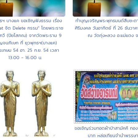
ทธฯ บางแค ขอเชิญฟังธรรม เรื่อง
ทำบุญเจริญพระพุทธมนต์สืบชะตา
at จิต Delete กรรม" โดยพระราช
ศิริมงคล วันอาทิตย์ ที่ 26 ธันวา
วี (ปิยโสภณ) จากวัดพระราม 9
ณ วัดทุ่งหลวง อ.แม่แตง 
จนภิเษก ที่ ยุวพุทธฯ(บางแค)
เกษม 54 อา. 25 ก.ย. 54 เวลา
13.00 - 16.00 น.
ขอเชิญร่วมทอดผ้าป่าสามัคคี กอ
บาท หล่อเทียนจำนำพรรษ