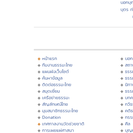
บอกบุ
บุตร 
หน้าแรก
บอก
ทีมงานธรรมะไทย
สถา
แผนผังเว็บไซต์
ธรร
ค้นหาข้อมูล
ธรร
ติดต่อธรรมะไทย
นิทา
สมุดเยี่ยม
ธรร
เครือข่ายธรรมะ
บทค
สัญลักษณ์ไทย
กวี
มุมสมาชิกธรรมะไทย
คติ
Donation
กรร
เทศกาลงานวัดช่วยชาติ
ศีล
การเผยแผ่ศาสนา
บุญ