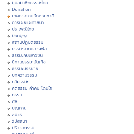
มุมสมาชิกธรรมะไทย
Donation
เทศกาลงานวัดช่วยชาติ
การเผยแผ่ศาสนา
ประเพณีไทย
บอกบุญ
สถานปฏิบัติธรรม
ธรรมะจากหลวงพ่อ
ธรรมะกับเยาวชน
นิทานธรรมะบันเทิง
ธรรมะบรรยาย
บทความธรรมะ
กวีธรรมะ
คติธรรม คำคม โดนใจ
กรรม
ศีล
บุญทาน
สมาธิ
วิปัสสนา
ปริวาสกรรม