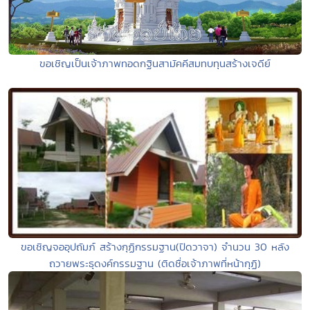
ขอเชิญเป็นเจ้าภาพทอดกฐินสามัคคีสมทบทุนสร้างเจดีย์
ขอเชิญจออุปถัมภ์ สร้างกุฏิกรรมฐาน(ปิดวาจา) จำนวน 30 หลัง
ถวายพระธุดงค์กรรมฐาน (ติดชื่อเจ้าภาพที่หน้ากุฏิ)