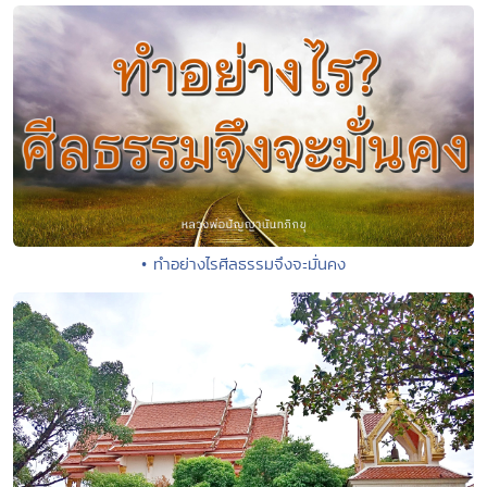
• ทำอย่างไรศีลธรรมจึงจะมั่นคง