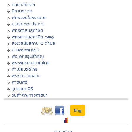
ทศชาติชาดก
นิทานชาดก
พุทธวจนในธรรมบท
มงคล ๓๘ ประการ
พุทธศาสนสุภาษิต
พุทธศาสนสุภาษิต ๖๒๑
สังเวชนียสถาน ๔ ตำบล
ปางพระพุทธรูป
พระพุทธรูปสำคัญ
พระพุทธศาสนาในไทย
ทำเนียบวัดไทย
พระอารามหลวง
ศาสนพิธี
อุปสมบทพิธี
วันสำคัญทางศาสนา
Eng
ธรรมะไทย