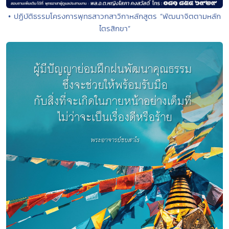
• ปฏิบัติธรรมโครงการพุทธสาวกสาวิกาหลักสูตร “พัฒนาจิตตามหลัก
ไตรสิกขา”