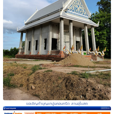
ขอเชิญทำบุญเทปูนคอนกรีต ลานอุโบสถ