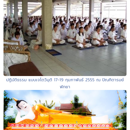
ปฏิบัติธรรม แบบเจโตวิมุติ 17-19 กุมภาพันธ์ 2555 ณ ปัณฑิตารมย์
พัทยา