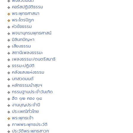
ฟังสวดมนต์
คอร์สปฏิบัติธรรม
พระพุทธศาสนา
พระไตรปิฏก
หัวข้อธรรม
พจนานุกรมพุทธศาสน์
มิลินทปัญหา
เสียงธรรม
สถานีเพลงธรรมะ
เพลงธรรมะ/ดนตรีสมาธิ
ธรรมะปฏิบัติ
คลังแสงแห่งธรรม
บทสวดมนต์
หลักธรรมนำสุขฯ
กรรมฐานประจำวันเกิด
ฮีต ๑๒ คอง ๑๔
งานบุญประจำปี
ประเพณีทั่วไทย
พระพุทธเจ้า
ภาพพระพุทธประวัติ
ประวัติพระพุทธสาวก