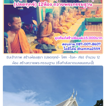
รับเจ้าภาพ สร้างห้องสุขา (ปลดทุกข์- โศก -โรค- ภัย) จำนวน 12
ห้อง สร้างถวายพระกรรมฐาน (ซึ่งกำลังขาดเเคลนขณะนี้)