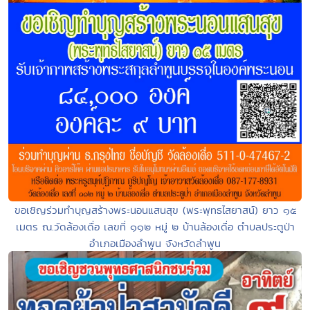
ขอเชิญร่วมทำบุญสร้างพระนอนแสนสุข (พระพุทธไสยาสน์) ยาว ๑๕
เมตร ณ.วัดล้องเดื่อ เลขที่ ๑๑๒ หมู่ ๒ บ้านล้องเดื่อ ตำบลประตูป่า
อำเภอเมืองลำพูน จังหวัดลำพูน