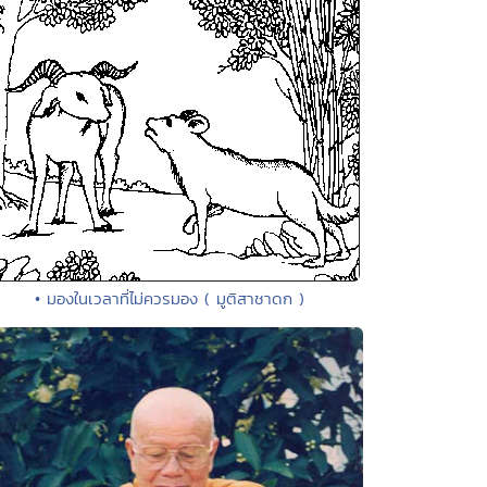
• มองในเวลาที่ไม่ควรมอง ( มูติสาชาดก )