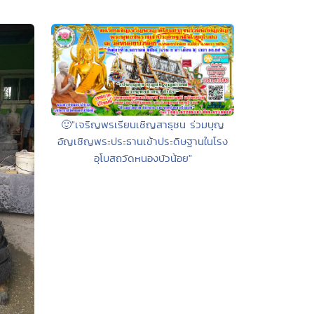
🙂"เจริญพรเรียนเชิญสาธุชน ร่วมบุญ
อัญเชิญพระประธานเข้าประดิษฐานในโรง
อุโบสถวัดหนองบัวน้อย"