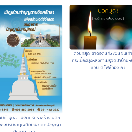
ด่วนที่สุด ขาดอีดเเค่270เเผ่นเท่าน
กระเบื้องมุงหลังคาเมรุวัดป่าบ้าน
เเว่น ต.โพธิ์ทอง อ.เ
วมทำบุญตามจิตศรัทธาสร้างเจดีย์
พระบรมธาตุเจดีย์บนอาคารปัญญา
นันทานุสรณ์