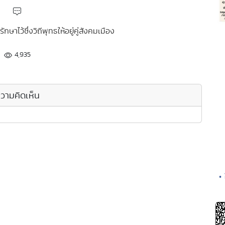
ักษาไว้ซึ่งวิถีพุทธให้อยู่คู่สังคมเมือง
4,935
วามคิดเห็น
•