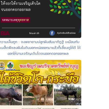
ความเห็นถูก : จงพยายามปลูกฝังสัมมาทิฏฐิ เหมือนกับ
าเมล็ดพืชลงฝังในดินงอกหน่อออกมาแล้วก็เลี้ยงดูให้ดี ให้
งอกให้งามเจริญเติบโตจนออกดอกออกผล