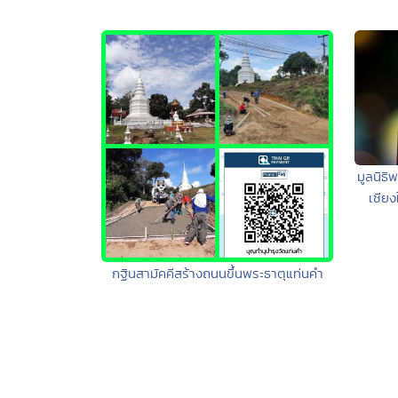
มูลนิธิ
เชียง
กฐินสามัคคีสร้างถนนขึ้นพระธาตุแท่นคำ