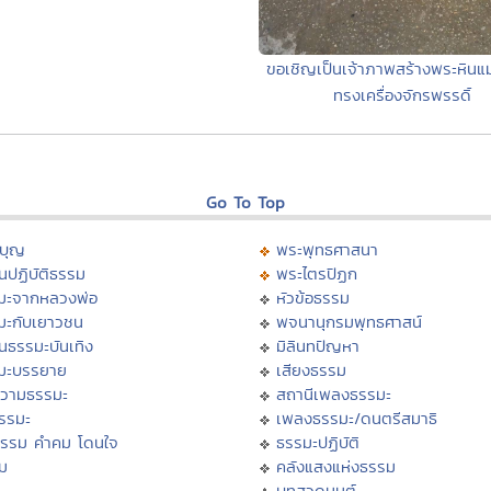
ขอเชิญเป็นเจ้าภาพสร้างพระหินแม
ทรงเครื่องจักรพรรดิ์
Go To Top
บุญ
พระพุทธศาสนา
นปฏิบัติธรรม
พระไตรปิฏก
มะจากหลวงพ่อ
หัวข้อธรรม
มะกับเยาวชน
พจนานุกรมพุทธศาสน์
นธรรมะบันเทิง
มิลินทปัญหา
มะบรรยาย
เสียงธรรม
วามธรรมะ
สถานีเพลงธรรมะ
ธรรมะ
เพลงธรรมะ/ดนตรีสมาธิ
ธรรม คำคม โดนใจ
ธรรมะปฏิบัติ
ม
คลังแสงแห่งธรรม
บทสวดมนต์