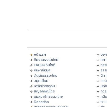
หน้าแรก
บอก
ทีมงานธรรมะไทย
สถา
แผนผังเว็บไซต์
ธรร
ค้นหาข้อมูล
ธรร
ติดต่อธรรมะไทย
นิทา
สมุดเยี่ยม
ธรร
เครือข่ายธรรมะ
บทค
สัญลักษณ์ไทย
กวี
มุมสมาชิกธรรมะไทย
คติ
Donation
กรร
เทศกาลงานวัดช่วยชาติ
ศีล