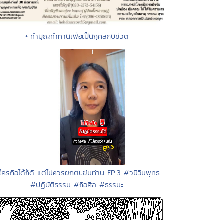
• ทำบุญทำทานเพื่อเป็นกุศลกับชีวิต
 ใครถือได้ก็ดี แต่ไม่ควรยกตนข่มท่าน EP.3 #วนิอินพุทธ
#ปฏิบัติธรรม #ถือศีล #ธรรมะ