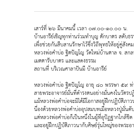
เสาร์ที่ ๒๖ มีนาคมนี้ เวลา ๐๗.๐๐-๑๐.๐๐ น.
บ้านอารีย์เชิญทุกท่านร่วมทำบุญ ตักบาตร สดับธ
เพื่อช่วยกันสืบสานรักษาไว้ซึ่งวิถีพุทธให้อยู่คู่สังค
หลวงพ่อคำบ่อ ฐิตปัญโญ วัดใหม่บ้านตาล จ. สก
เมตตารับบาตร และแสดงธรรม
สถานที่ บริเวณศาลาปันมี บ้านอารีย์
หลวงพ่อคำบ่อ ฐิตปัญโญ อายุ ๘๐ พรรษา ๕๙ ท่าน
สายพระอาจารย์มั่นที่ดำรงตนอย่างมั่นคงในวัตร
แม้หลวงพ่อคำบ่อจะมิได้มีโอกาสอยู่ฝึกปฏิบัติภาว
นื่องด้วยหลวงพ่อคำบ่ออุปสมบทเมื่อหลวงปู่มั่นดับ
แต่หลวงพ่อคำบ่อก็เป็นหนึ่งในผู้ที่อุปัฏฐากใกล้ชิด
และอยู่ฝึกปฏิบัติภาวนากับศิษย์รุ่นใหญ่ของพระอา