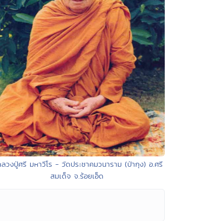
หลวงปู่ศรี มหาวีโร - วัดประชาคมวนาราม (ป่ากุง) อ.ศรี
สมเด็จ จ.ร้อยเอ็ด