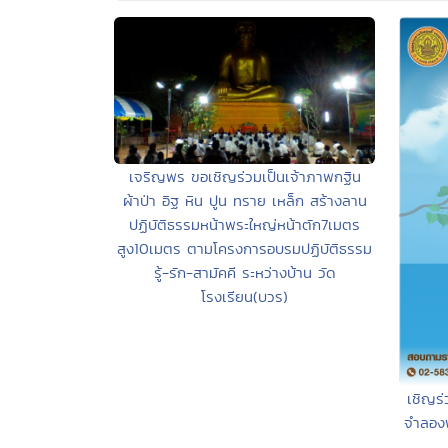
เจริญพร ขอเชิญร่วมเป็นเจ้าภาพกฐิน
ผ้าป่า อิฐ หิน ปูน ทราย เหล็ก สร้างลาน
ปฏิบัติธรรมหน้าพระใหญ่หน้าตัก7เมตร
สูง10เมตร ตามโครงการอบรมปฏิบัติธรรม
รู้-รัก-สามัคคี ระหว่างบ้าน วัด
โรงเรียน(บวร)
เชิญร่
จำลอง