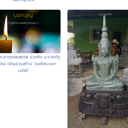
พระธาตุดอยสุเทพ ร่วมกับ ม.ราชภัฏ
ใหม่ เชิญร่วมสร้าง "องค์พระมหา
เจดีย์"