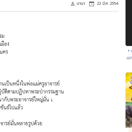
นานา
22 มี.ค. 2554
รรม
มเมือง
ลนคร
• 
เอ
เป็นหนึ่งในพ่อแม่ครูอาจารย์
ปฏิบัติตามปฏิปทาพระป่ากรรมฐาน
นากับพระอาจารย์ใหญ่มั่น เ
ขันธ์ไปแล้ว
จารย์มั่นหลายรูปด้วย