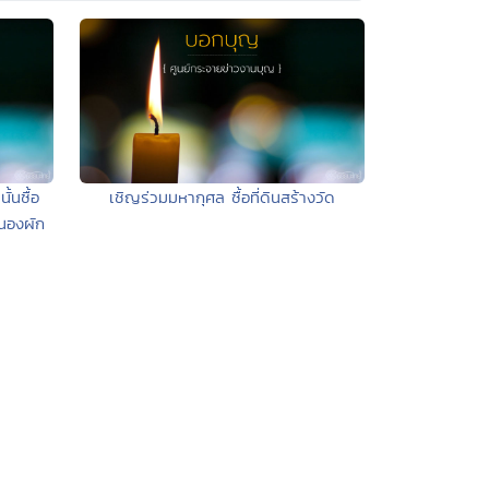
ั้นซื้อ
เชิญร่วมมหากุศล ซื้อที่ดินสร้างวัด
หนองผัก