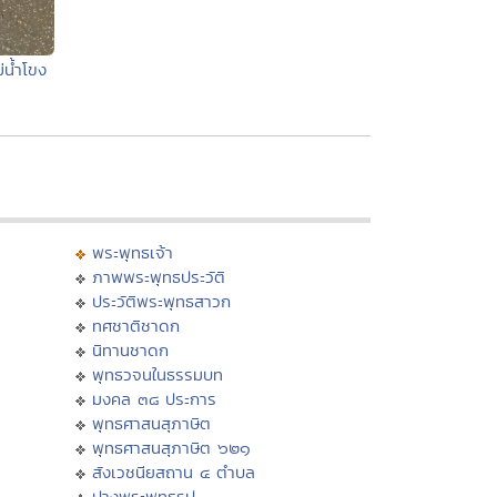
่น้ำโขง
พระพุทธเจ้า
ภาพพระพุทธประวัติ
ประวัติพระพุทธสาวก
ทศชาติชาดก
นิทานชาดก
พุทธวจนในธรรมบท
มงคล ๓๘ ประการ
พุทธศาสนสุภาษิต
พุทธศาสนสุภาษิต ๖๒๑
สังเวชนียสถาน ๔ ตำบล
ปางพระพุทธรูป