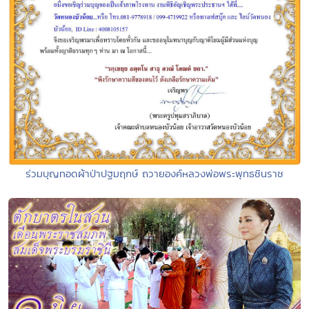
ร่วมบุญทอดผ้าป่าปฐมฤกษ์ ถวายองค์หลวงพ่อพระพุทธชินราช