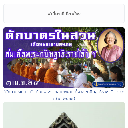
#เนื้อหาที่เกี่ยวข้อง
“ตักบาตรในสวน” เดือนพระราชสมภพสมเด็จพระกนิษฐาธิราชเจ้า ฯ (๓
เม.ย. ๒๕๖๔)