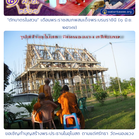
“ตักบาตรในสวน” เดือนพระราชสมภพสมเด็จพระบรมราชินี (๑ มิ.ย.
๒๕๖๗)
ขอเชิญทำบุญสร้างพระประธานในอุโบสถ ตามแต่ศรัทธา วัดหนองแวง