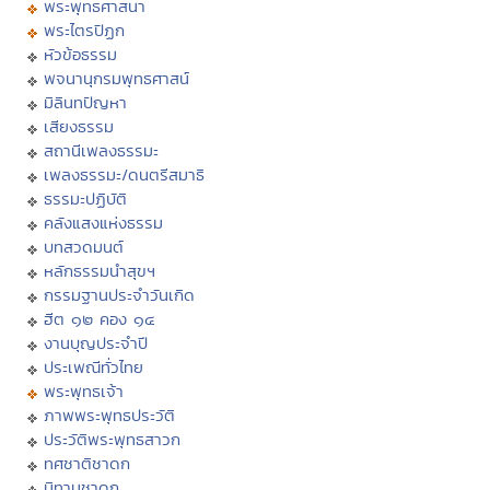
พระพุทธศาสนา
พระไตรปิฏก
หัวข้อธรรม
พจนานุกรมพุทธศาสน์
มิลินทปัญหา
เสียงธรรม
สถานีเพลงธรรมะ
เพลงธรรมะ/ดนตรีสมาธิ
ธรรมะปฏิบัติ
คลังแสงแห่งธรรม
บทสวดมนต์
หลักธรรมนำสุขฯ
กรรมฐานประจำวันเกิด
ฮีต ๑๒ คอง ๑๔
งานบุญประจำปี
ประเพณีทั่วไทย
พระพุทธเจ้า
ภาพพระพุทธประวัติ
ประวัติพระพุทธสาวก
ทศชาติชาดก
นิทานชาดก