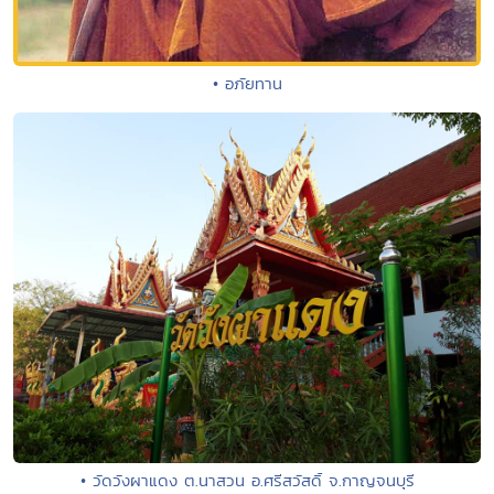
• อภัยทาน
• วัดวังผาแดง ต.นาสวน อ.ศรีสวัสดิ์ จ.กาญจนบุรี