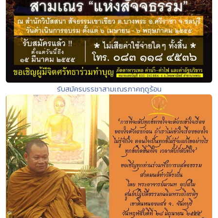
รับสมัครบรรชาสามเณรภาคฤดูร้อน