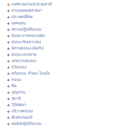
เทศกาลงานวัดช่วยชาติ
การเผยแผ่ศาสนา
ประเพณีไทย
บอกบุญ
สถานปฏิบัติธรรม
ธรรมะจากหลวงพ่อ
ธรรมะกับเยาวชน
นิทานธรรมะบันเทิง
ธรรมะบรรยาย
บทความธรรมะ
กวีธรรมะ
คติธรรม คำคม โดนใจ
กรรม
ศีล
บุญทาน
สมาธิ
วิปัสสนา
ปริวาสกรรม
ฟังสวดมนต์
คอร์สปฏิบัติธรรม