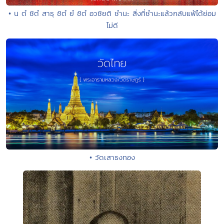
• น ตํ ชิตํ สาธุ ชิตํ ยํ ชิตํ อวชิยติ ชำนะ สิ่งที่ชำนะแล้วกลับแพ้ได้ย่อม
ไม่ดี
• วัดเสาธงทอง