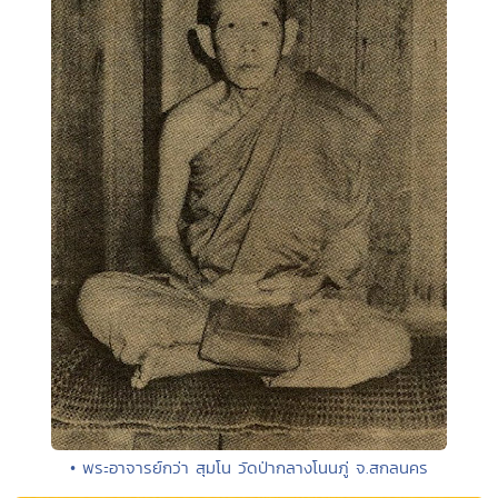
• พระอาจารย์กว่า สุมโน วัดป่ากลางโนนภู่ จ.สกลนคร