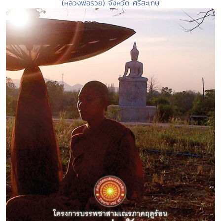
(หลวงพ่อรวย) จังหวัด ศรีสะเกษ