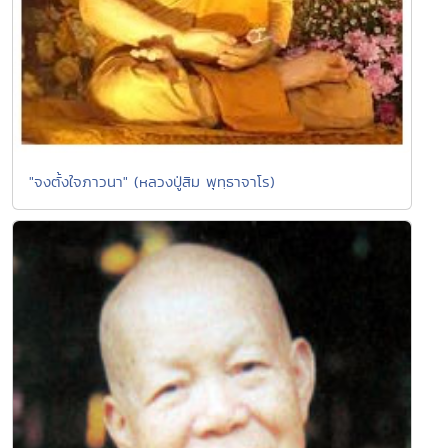
"จงตั้งใจภาวนา" (หลวงปู่สิม พุทฺธาจาโร)