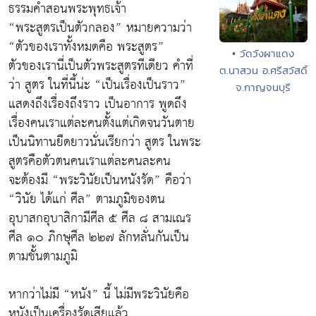
ธรรมคำสอนพระพุทธเจ้า
“พระสูตรเป็นตัวกลอง” หมายความว่า
“ตัวของเราทั้งหมดคือ พระสูตร”
• วัดวังผาแดง
ตัวของเรานี่เป็นตัวพระสูตรทีเดียว คำที่
ต.นาสวน อ.ศรีสวัสดิ์
ว่า สูตร ในที่นี้น่ะ “เป็นเรื่องเป็นราว”
จ.กาญจนบุรี
แสดงถึงเรื่องถึงราว เป็นอาการ พูดถึง
เรื่องคนเราแต่ละคนตั้งแต่เกิดจนวันตาย
เป็นนิทานยืดยาวนั่นเรียกว่า สูตร ในพระ
สูตรคือตัวตนคนเราแต่ละคนละคน
จะต้องมี “พระวินัยเป็นหนังรัด” คือว่า
“วินัย ได้แก่ ศีล” ตามภูมิของตน
อุบาสกอุบาสิกามีศีล ๕ ศีล ๘ สามเณร
ศีล ๑๐ ภิกษุศีล ๒๒๗ ลักหลั่นกันเป็น
ตามชั้นตามภูมิ
หากว่าไม่มี “หนัง” นี้ ไม่มีพระวินัยคือ
หนังเป็นเครื่องรัดเสียแล้ว