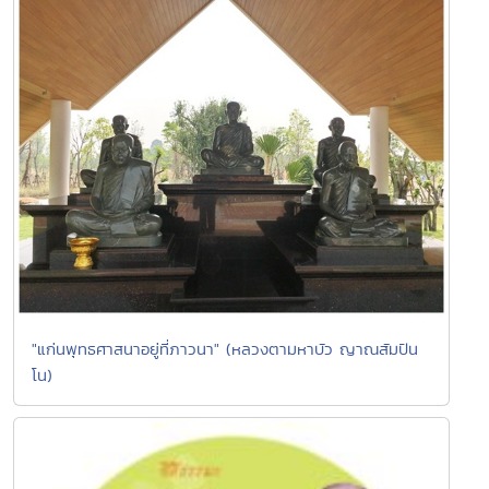
"แก่นพุทธศาสนาอยู่ที่ภาวนา" (หลวงตามหาบัว ญาณสัมปัน
โน)