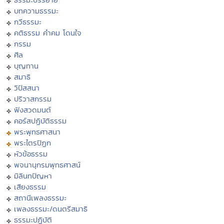
บทความธรรมะ
กวีธรรมะ
คติธรรม คำคม โดนใจ
กรรม
ศีล
บุญทาน
สมาธิ
วิปัสสนา
ปริวาสกรรม
ฟังสวดมนต์
คอร์สปฏิบัติธรรม
พระพุทธศาสนา
พระไตรปิฏก
หัวข้อธรรม
พจนานุกรมพุทธศาสน์
มิลินทปัญหา
เสียงธรรม
สถานีเพลงธรรมะ
เพลงธรรมะ/ดนตรีสมาธิ
ธรรมะปฏิบัติ