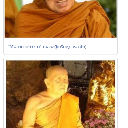
"ให้พยายามภาวนา" (หลวงปู่เหรียญ วรลาโภ)