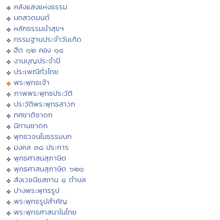
คลังแสงแห่งธรรม
บทสวดมนต์
หลักธรรมนำสุขฯ
กรรมฐานประจำวันเกิด
ฮีต ๑๒ คอง ๑๔
งานบุญประจำปี
ประเพณีทั่วไทย
พระพุทธเจ้า
ภาพพระพุทธประวัติ
ประวัติพระพุทธสาวก
ทศชาติชาดก
นิทานชาดก
พุทธวจนในธรรมบท
มงคล ๓๘ ประการ
พุทธศาสนสุภาษิต
พุทธศาสนสุภาษิต ๖๒๑
สังเวชนียสถาน ๔ ตำบล
ปางพระพุทธรูป
พระพุทธรูปสำคัญ
พระพุทธศาสนาในไทย