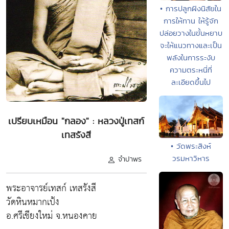
• การปลูกฝังนิสัยใน
การให้ทาน ให้รู้จัก
ปล่อยวางในขั้นหยาบ
จะให้แนวทางและเป็น
พลังในการระงับ
ความตระหนี่ที่
ละเอียดขึ้นไป
เปรียบเหมือน "กลอง" : หลวงปู่เทสก์
เทสรังสี
• วัดพระสิงห์
วรมหาวิหาร
จำปาพร
พระอาจารย์เทสก์ เทสรังสี
วัดหินหมากเป้ง
อ.ศรีเชียงใหม่ จ.หนองคาย