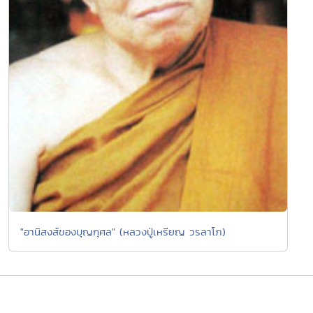
"อานิสงส์ของบุญกุศล" (หลวงปู่เหรียญ วรลาโภ)