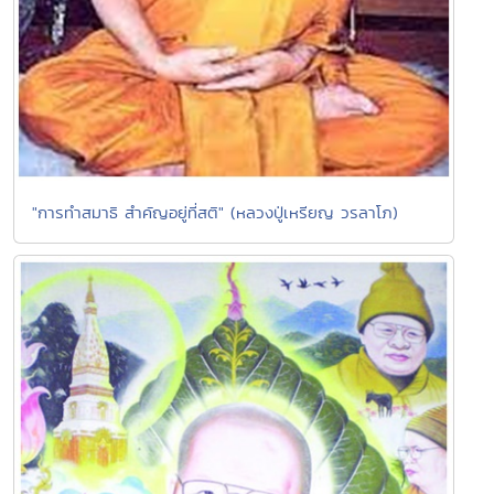
"การทำสมาธิ สำคัญอยู่ที่สติ" (หลวงปู่เหรียญ วรลาโภ)