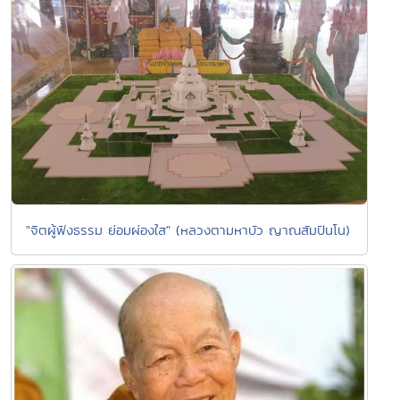
"จิตผู้ฟังธรรม ย่อมผ่องใส" (หลวงตามหาบัว ญาณสัมปันโน)