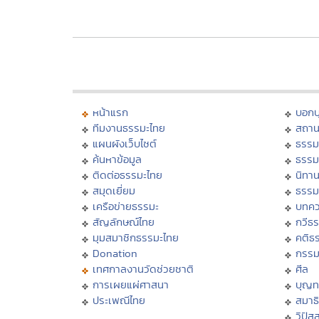
หน้าแรก
บอก
ทีมงานธรรมะไทย
สถาน
แผนผังเว็บไซต์
ธรรม
ค้นหาข้อมูล
ธรรม
ติดต่อธรรมะไทย
นิทาน
สมุดเยี่ยม
ธรรม
เครือข่ายธรรมะ
บทคว
สัญลักษณ์ไทย
กวีธ
มุมสมาชิกธรรมะไทย
คติธ
Donation
กรร
เทศกาลงานวัดช่วยชาติ
ศีล
การเผยแผ่ศาสนา
บุญท
ประเพณีไทย
สมาธิ
วิปัส