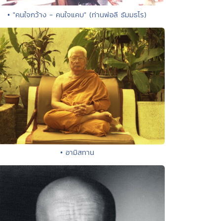
• "คนใจกว้าง - คนใจแคบ" (ท่านพ่อลี ธัมมธโร)
• อามิสทาน