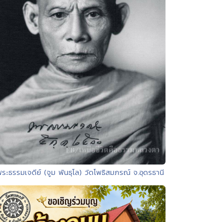
พระธรรมเจดีย์ (จูม พันธุโล) วัดโพธิสมภรณ์ จ.อุดรธานี