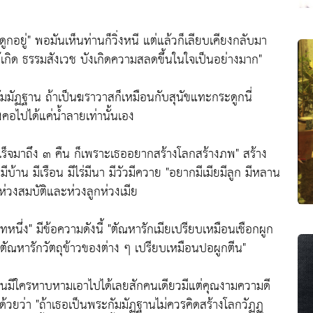
ูกอยู่"
พอมันเห็นท่านก็วิ่งหนี แต่แล้วก็เลียบเคียงกลับมา
นได้เกิด ธรรมสังเวช บังเกิดความสลดขึ้นในใจเป็นอย่างมาก"
มมัฏฐาน ถ้าเป็นฆราวาสก็เหมือนกับสุนัขแทะกระดูกนี่
งคอไปได้แค่น้ำลายเท่านั้นเอง
ำเร็จมาถึง ๓ คืน ก็เพราะเธออยากสร้างโลกสร้างภพ"
สร้าง
ีบ้าน มีเรือน มีไร่มีนา มีวัวมีควาย
"อยากมีเมียมีลูก มีหลาน
่วงสมบัติและห่วงลูกห่วงเมีย
ทหนึ่ง"
มีข้อความดังนี้
"ตัณหารักเมียเปรียบเหมือนเชือกผูก
ัณหารักวัตถุข้าวของต่าง ๆ เปรียบเหมือนปอผูกตีน"
ห็นมีใครหาบหามเอาไปได้เลยสักคนเดียวมีแต่คุณงามความดี
ด้วยว่า
"ถ้าเธอเป็นพระกัมมัฏฐานไม่ควรคิดสร้างโลกวัฏฏ