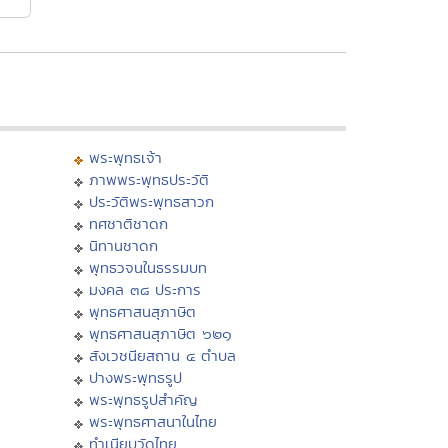
พระพุทธเจ้า
ภาพพระพุทธประวัติ
ประวัติพระพุทธสาวก
ทศชาติชาดก
นิทานชาดก
พุทธวจนในธรรมบท
มงคล ๓๘ ประการ
พุทธศาสนสุภาษิต
พุทธศาสนสุภาษิต ๖๒๑
สังเวชนียสถาน ๔ ตำบล
ปางพระพุทธรูป
พระพุทธรูปสำคัญ
พระพุทธศาสนาในไทย
ทำเนียบวัดไทย