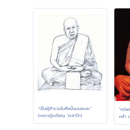
"เป็นผู้สำรวมในศีลนั้นเองแหละ"
"ทรัพย
(หลวงปู่เหรียญ วรลาโภ)
หล้า 