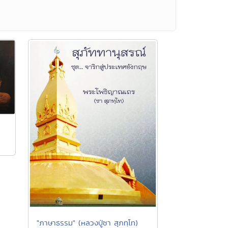
ม
"ภาษาธรรม" (หลวงปู่ชา สุภทฺโท)