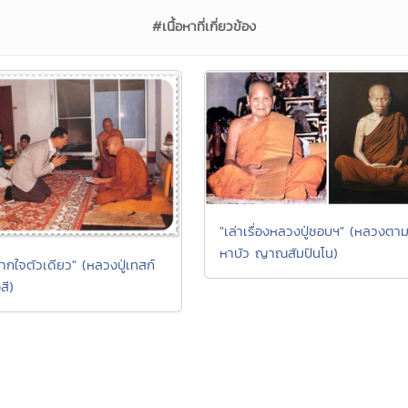
#เนื้อหาที่เกี่ยวข้อง
"เล่าเรื่องหลวงปู่ชอบฯ" (หลวงตา
หาบัว ญาณสัมปันโน)
ากใจตัวเดียว" (หลวงปู่เทสก์
สี)