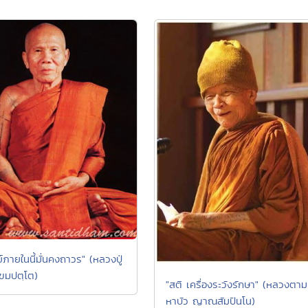
์ภายในนี้มั่นคงถาวร" (หลวงปู่
เขมปตฺโต)
"สติ เครื่องระวังรักษา" (หลวงตาม
หาบัว ญาณสัมปันโน)