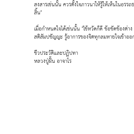
สงสารเช่นนั้น ควรตั้งใจภาวนาให้รู้ให้เห็นในอรรถธร
สิ้น"
เมื่อกำหนดใจได้เช่นนั้น
"ไข้หวัดก็ดี ข้อขัดข้องต่
สติสัมปชัญญะ รู้อาการของจิตทุกลมหายใจเข้าออ
ชีวประวัติและปฏิปทา
หลวงปู่ฝั้น อาจาโร