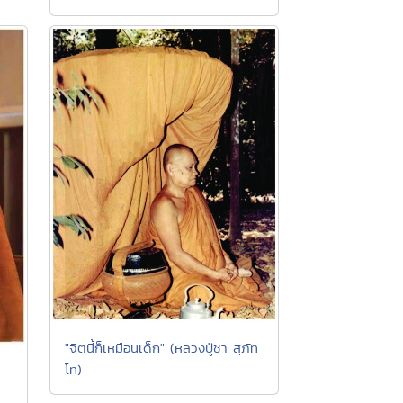
"จิตนี้ก็เหมือนเด็ก" (หลวงปู่ชา สุภัท
โท)