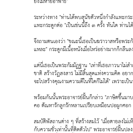
ยังไม่หายอาพาธ"
ระหว่างทาง
"ท่านได้พบสุนัขตัวหนึ่งกำลังแทะกระด
แทะกระดูกต่อ
"เป็นเช่นนี้ถึง ๓ ครั้ง ทันใด ท่า
จึงถามตนเองว่า
"ขณะนี้เธอเป็นฆราวาสหรือพระกั
แหละ"
กระดูกมีเนื้อหนังเมื่อไหร่อย่างมากก็กลืนล
แต่นี่เธอเป็นพระกัมมัฏฐาน
"เท่าที่เธอภาวนาไม่ส
ชาติ สร้างวัฏสงสาร ไม่มีสิ้นสุดแห่งความคิด อยากม
จะไปสร้างคุณงามความดีในที่ใดก็ไม่ได้"
เพราะเป็นห
พร้อมกันนั้นพระอาจารย์ฝั้นก็กล่าว
"ภาษิตขึ้นมาบ
คอ ตัณหารักลูกรักหลานเปรียบเหมือนปอผูกศอก ต
สมบัติพัสถานต่าง ๆ ที่สร้างสมไว้
"เมื่อตายลงไม่เ
กับความชั่วเท่านั้นที่ติดตัวไป"
พระอาจารย์ฝั้นปลง