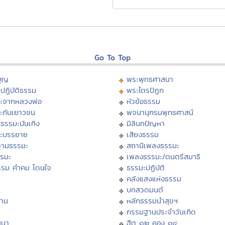
Go To Top
บุญ
พระพุทธศาสนา
ปฏิบัติธรรม
พระไตรปิฏก
ะจากหลวงพ่อ
หัวข้อธรรม
ะกับเยาวชน
พจนานุกรมพุทธศาสน์
ธรรมะบันเทิง
มิลินทปัญหา
ะบรรยาย
เสียงธรรม
ามธรรมะ
สถานีเพลงธรรมะ
รรมะ
เพลงธรรมะ/ดนตรีสมาธิ
รรม คำคม โดนใจ
ธรรมะปฏิบัติ
ม
คลังแสงแห่งธรรม
บทสวดมนต์
าน
หลักธรรมนำสุขฯ
กรรมฐานประจำวันเกิด
สนา
ฮีต ๑๒ คอง ๑๔