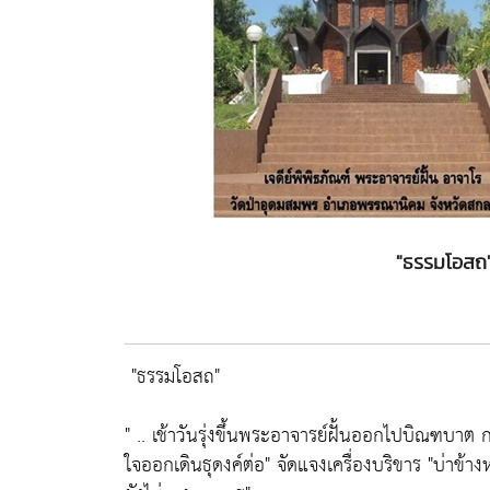
"ธรรมโอสถ" 
"ธรรมโอสถ"
" .. เช้าวันรุ่งขึ้นพระอาจารย์ฝั้นออกไปบิณฑบาต 
ใจออกเดินธุดงค์ต่อ"
จัดแจงเครื่องบริขาร
"บ่าข้า