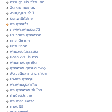
กรรมฐานประจำวันเกิด
ฮีต ๑๒ คอง ๑๔
งานบุญประจำปี
ประเพณีทั่วไทย
พระพุทธเจ้า
ภาพพระพุทธประวัติ
ประวัติพระพุทธสาวก
ทศชาติชาดก
นิทานชาดก
พุทธวจนในธรรมบท
มงคล ๓๘ ประการ
พุทธศาสนสุภาษิต
พุทธศาสนสุภาษิต ๖๒๑
สังเวชนียสถาน ๔ ตำบล
ปางพระพุทธรูป
พระพุทธรูปสำคัญ
พระพุทธศาสนาในไทย
ทำเนียบวัดไทย
พระอารามหลวง
ศาสนพิธี
อุปสมบทพิธี