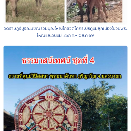
วัดราษฏร์บูรณะเชิญร่วมบุญใหญ่ไถ่ชีวิตโคกระบือคู่แม่ลูกเนื่องในวันพระ
ใหญ่และวันแม่ 25ก.ค.-10ส.ค.69