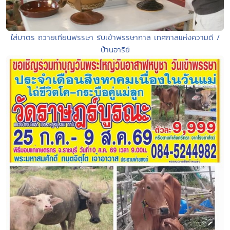
ใส่บาตร ถวายเทียนพรรษา รับเข้าพรรษากาล เทศกาลแห่งความดี /
บ้านอารีย์