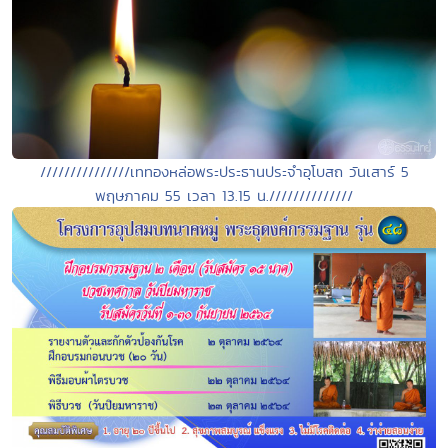
///////////////เททองหล่อพระประธานประจำอุโบสถ วันเสาร์ 5
พฤษภาคม 55 เวลา 13.15 น.//////////////