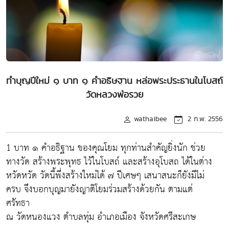
ทำบุญปีใหม่ ๑ บาท ๑ คำอธิษฐาน หล่อพระประธานในโบสถ์
วัดหลวงพ่อรวย
wathaibee
2 ก.พ. 2556
1 บาท ๑ คำอธิฐาน ของคุณโยม ทุกท่านสำคัญยิ่งนัก ช่วย
ทางวัด สร้างพระพุทธ ไว้ในโบสถ์ และสร้างอุโบสถ ได้ในต่าง
หวัดหวัด วัดนี้พึ่งสร้างใหม่ได้ ๗ ปีเศษๆ เสนาสนะก็ยังมีไม่
ครบ จึงบอกบุญมายังญาติโยมร่วมสร้างด้วยกัน ตามแต่
ศรัทธา
ณ วัดหนองแวง ตำบลทุ่ม อำเภอเมือง จังหวัดศรีสะเกษ