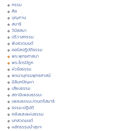
กรรม
ศีล
บุญทาน
สมาธิ
วิปัสสนา
ปริวาสกรรม
ฟังสวดมนต์
คอร์สปฏิบัติธรรม
พระพุทธศาสนา
พระไตรปิฏก
หัวข้อธรรม
พจนานุกรมพุทธศาสน์
มิลินทปัญหา
เสียงธรรม
สถานีเพลงธรรมะ
เพลงธรรมะ/ดนตรีสมาธิ
ธรรมะปฏิบัติ
คลังแสงแห่งธรรม
บทสวดมนต์
หลักธรรมนำสุขฯ