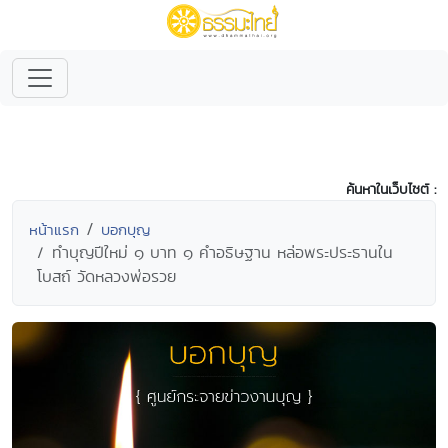
ค้นหาในเว็บไซต์ :
หน้าแรก
บอกบุญ
ทำบุญปีใหม่ ๑ บาท ๑ คำอธิษฐาน หล่อพระประธานใน
โบสถ์ วัดหลวงพ่อรวย