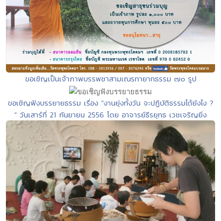
ขอเชิญเป็นเจ้าภาพบรรพชาสามเณรทายาทธรรม ๗๐ รูป
ขอเชิญฟังบรรยายธรรม เรื่อง “งานยุ่งทั้งวัน จะปฏิบัติธรรมได้ยังไง ?
” วันเสาร์ที่ 21 กันยายน 2556 โดย อาจารย์ธีรยุทธ เวชเจริญยิ่ง