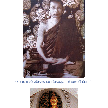
• ภาวนาเจริญปัญญาจะได้บรมสุข : ท่านพ่อลี ธัมมธโร