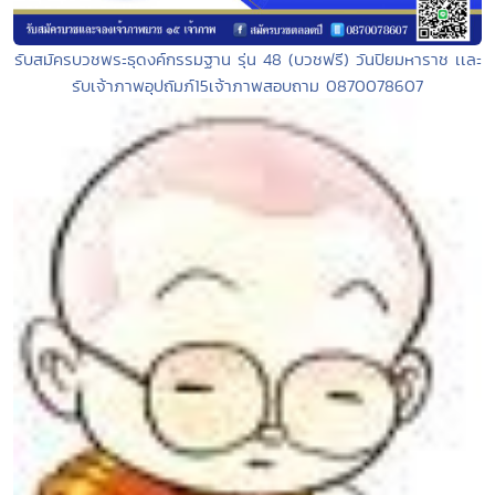
รับสมัครบวชพระธุดงค์กรรมฐาน รุ่น 48 (บวชฟรี) วันปิยมหาราช เเละ
รับเจ้าภาพอุปถัมภ์15เจ้าภาพสอบถาม 0870078607