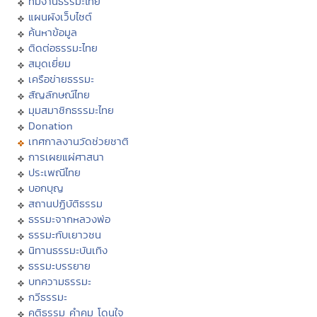
ทีมงานธรรมะไทย
แผนผังเว็บไซต์
ค้นหาข้อมูล
ติดต่อธรรมะไทย
สมุดเยี่ยม
เครือข่ายธรรมะ
สัญลักษณ์ไทย
มุมสมาชิกธรรมะไทย
Donation
เทศกาลงานวัดช่วยชาติ
การเผยแผ่ศาสนา
ประเพณีไทย
บอกบุญ
สถานปฏิบัติธรรม
ธรรมะจากหลวงพ่อ
ธรรมะกับเยาวชน
นิทานธรรมะบันเทิง
ธรรมะบรรยาย
บทความธรรมะ
กวีธรรมะ
คติธรรม คำคม โดนใจ