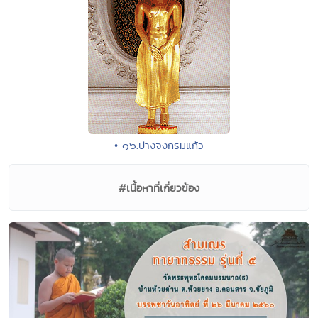
• ๑๖.ปางจงกรมแก้ว
#เนื้อหาที่เกี่ยวข้อง