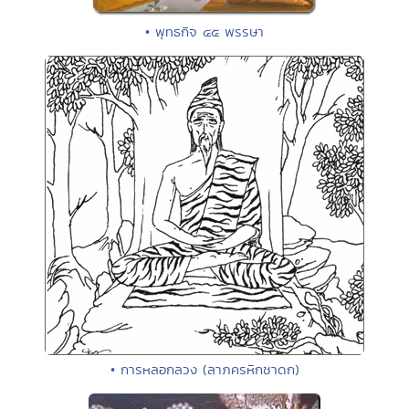
• พุทธกิจ ๔๕ พรรษา
• การหลอกลวง (ลาภครหิกชาดก)