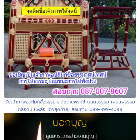
รับเจ้าภาพอุปถัมภ์ซื้อธรรมาสน์ถวายพระใช้ เเสดงธรรม เผยเเผ่ธรรม
ตลอดปี (เหลือ 1ตัวสุดท้าย) สอบถาม 089-899-4099