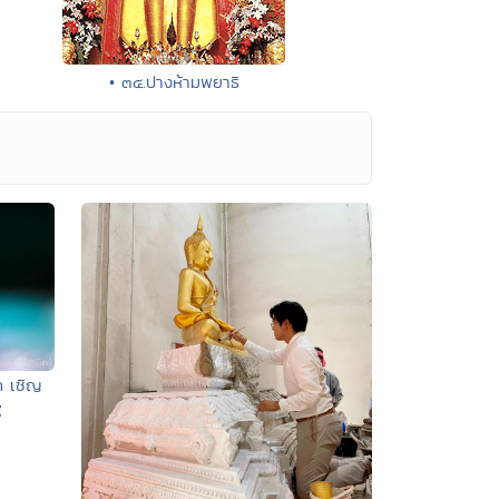
• ๓๔.ปางห้ามพยาธิ
ค เชิญ
ี