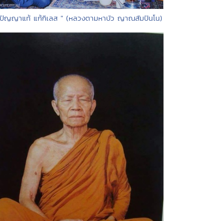
"ปัญญาแท้ แก้กิเลส " (หลวงตามหาบัว ญาณสัมปันโน)