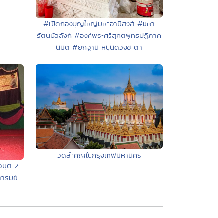
#เปิดกองบุญใหญ่มหาอานิสงส์ #มหา
รัตนบัลลังก์ #องค์พระศรีสุคตพุทธปฏิภาค
นิมิต #ยกฐานะหนุนดวงชะตา
วัดสำคัญในกรุงเทพมหานคร
มุติ 2-
ารมย์