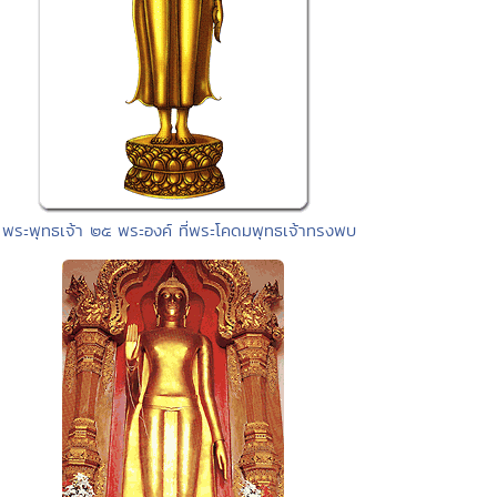
 พระพุทธเจ้า ๒๕ พระองค์ ที่พระโคดมพุทธเจ้าทรงพบ