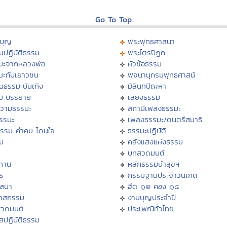
Go To Top
บุญ
พระพุทธศาสนา
นปฏิบัติธรรม
พระไตรปิฏก
มะจากหลวงพ่อ
หัวข้อธรรม
มะกับเยาวชน
พจนานุกรมพุทธศาสน์
นธรรมะบันเทิง
มิลินทปัญหา
มะบรรยาย
เสียงธรรม
วามธรรมะ
สถานีเพลงธรรมะ
ธรรมะ
เพลงธรรมะ/ดนตรีสมาธิ
ธรรม คำคม โดนใจ
ธรรมะปฏิบัติ
ม
คลังแสงแห่งธรรม
บทสวดมนต์
ทาน
หลักธรรมนำสุขฯ
ิ
กรรมฐานประจำวันเกิด
สสนา
ฮีต ๑๒ คอง ๑๔
วาสกรรม
งานบุญประจำปี
สวดมนต์
ประเพณีทั่วไทย
สปฏิบัติธรรม