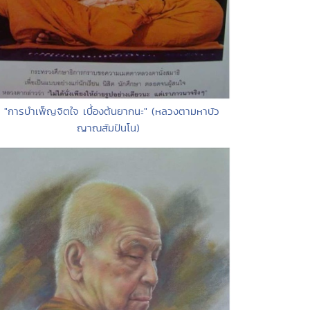
• "การบำเพ็ญจิตใจ เบื้องต้นยากนะ" (หลวงตามหาบัว
ญาณสัมปันโน)