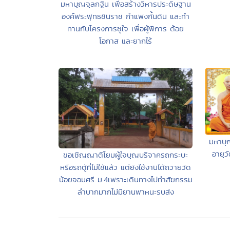
มหาบุญจุลกฐิน เพื่อสร้างวิหารประดิษฐาน
องค์พระพุทธชินราช กำแพงกั้นดิน และทำ
ทานกับโครงการชูใจ เพื่อผู้พิการ ด้อย
โอกาส และยากไร้
มหาบุ
อายุว
ขอเชิญญาติโยมผู้ใจบุญบริจาครถกระบะ
หรือรถตู้ที่ไม่ใช้แล้ว แต่ยังใช้งานได้ถวายวัด
น้อยจอมศรี ม.4เพราะเดินทางไปทำสัฆกรรม
ลำบากมากไม่มียานพาหนะรบส่ง