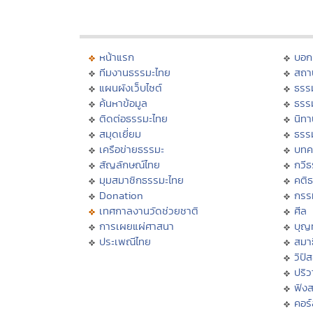
หน้าแรก
บอก
ทีมงานธรรมะไทย
สถา
แผนผังเว็บไซต์
ธรร
ค้นหาข้อมูล
ธรร
ติดต่อธรรมะไทย
นิทา
สมุดเยี่ยม
ธรร
เครือข่ายธรรมะ
บทค
สัญลักษณ์ไทย
กวี
มุมสมาชิกธรรมะไทย
คติ
Donation
กรร
เทศกาลงานวัดช่วยชาติ
ศีล
การเผยแผ่ศาสนา
บุญ
ประเพณีไทย
สมาธ
วิปั
ปริ
ฟัง
คอร์