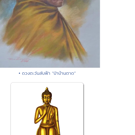
• ดวงตะวันลับฟ้า “ป่าบ้านตาด”