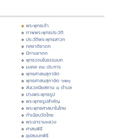
พระพุทธเจ้า
ภาพพระพุทธประวัติ
ประวัติพระพุทธสาวก
ทศชาติชาดก
นิทานชาดก
พุทธวจนในธรรมบท
มงคล ๓๘ ประการ
พุทธศาสนสุภาษิต
พุทธศาสนสุภาษิต ๖๒๑
สังเวชนียสถาน ๔ ตำบล
ปางพระพุทธรูป
พระพุทธรูปสำคัญ
พระพุทธศาสนาในไทย
ทำเนียบวัดไทย
พระอารามหลวง
ศาสนพิธี
อุปสมบทพิธี