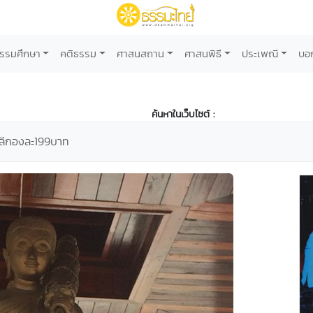
รรมศึกษา
คติธรรม
ศาสนสถาน
ศาสนพิธี
ประเพณี
บอ
ค้นหาในเว็บไซต์ :
วลีกองละ199บาท