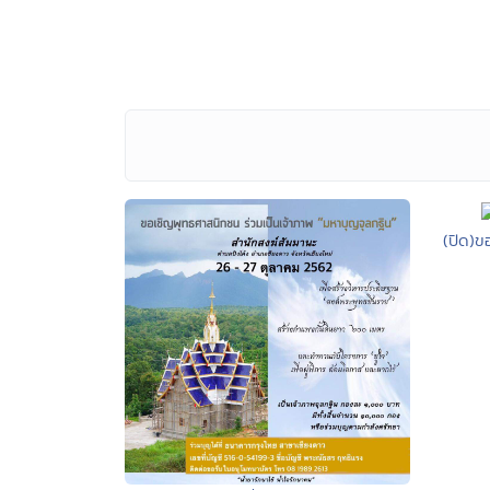
(ปิด)ข