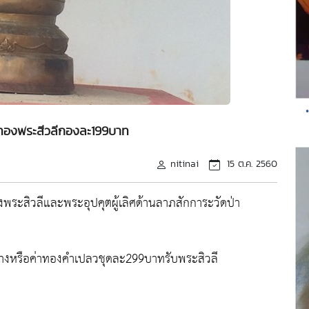
ดทองพระสีวลีกองละ199บาท
nitinai
15 ต.ค. 2560
องพระสิวลีและพระอุปคุตผู้เลิศด้านลาภสักการะวัดป่า
่างหรือค่าทองคำเปลวชุดละ299บาทรับพระสิวลี