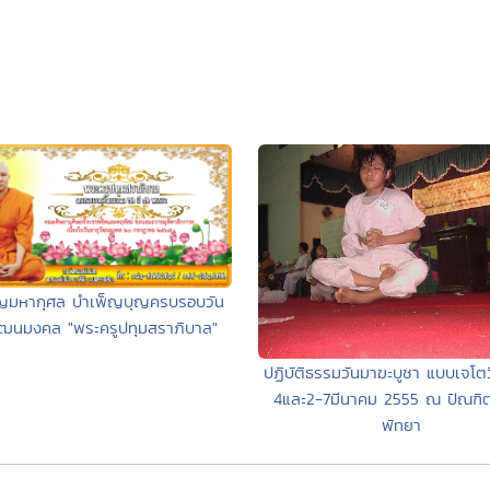
ญมหากุศล บำเพ็ญบุญครบรอบวัน
ัฒนมงคล "พระครูปทุมสราภิบาล"
ปฏิบัติธรรมวันมาฆะบูชา แบบเจโตวิ
4และ2-7มีนาคม 2555 ณ ปัณฑิต
พัทยา