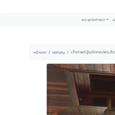
พระพุทธศาสนา
ธ
เจ้าภาพกฐินปิดทองพระสี
หน้าแรก
บอกบุญ