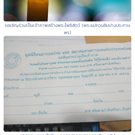
ขอเชิญร่วมเป็นเจ้าภาพสร้างพระโพธิสัตว์ (พระแม่กวนอิมปางประทาน
พร)