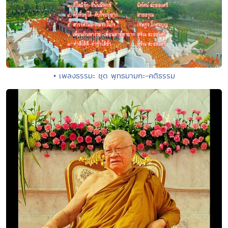
• เพลงธรรมะ ชุด พุทธมามกะ-คติธรรม