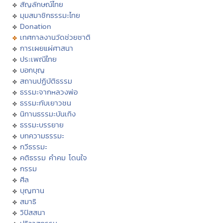
สัญลักษณ์ไทย
มุมสมาชิกธรรมะไทย
Donation
เทศกาลงานวัดช่วยชาติ
การเผยแผ่ศาสนา
ประเพณีไทย
บอกบุญ
สถานปฏิบัติธรรม
ธรรมะจากหลวงพ่อ
ธรรมะกับเยาวชน
นิทานธรรมะบันเทิง
ธรรมะบรรยาย
บทความธรรมะ
กวีธรรมะ
คติธรรม คำคม โดนใจ
กรรม
ศีล
บุญทาน
สมาธิ
วิปัสสนา