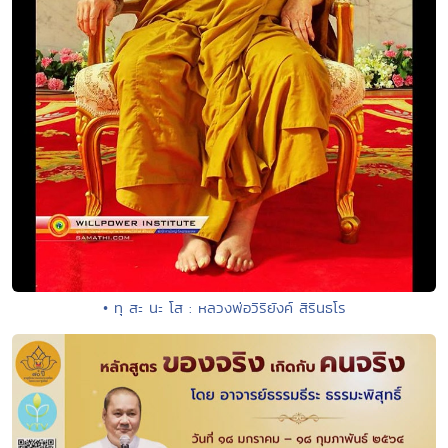
• ทุ สะ นะ โส : หลวงพ่อวิริยังค์ สิรินธโร