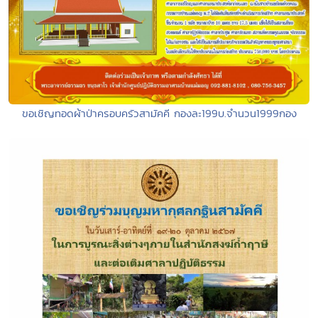
ขอเชิญทอดผ้าป่าครอบครัวสามัคคี กองละ199บ.จำนวน1999กอง