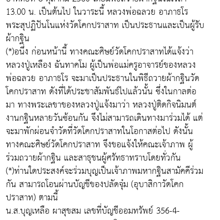
13.00 น. เป็นต้นไป ในวาระนี้ หลวงพ่อฉลวย อาภาธโร
พระสุปฏิปันโนแห่งวัดโคกปราสาท เป็นประธานและเป็นผู้รับ
ผ้ากฐิน
(*)อนึ่ง ก่อนหน้านี้ ทางคณะศิษย์วัดโคกปราสาทได้แจ้งว่า
หลวงปู่เหลือง ฉันทาคโม ผู้เป็นพ่อแม่ครูอาจารย์ของหลวง
พ่อฉลวย อาภาธโร จะมาเป็นประธานในพิธีถวายผ้ากฐินวัด
โคกปราสาท ดังที่ได้ประชาสัมพันธ์ไปแล้วนั้น ซึ่งในกาลต่อ
มา ทางพระเลขาของหลวงปู่แจ้งมาว่า หลวงปู่ติดกิจนิมนต์
งานกฐินหลายวันซ้อนกัน จึงไม่สามารถเดินทางมาร่วมได้ แต่
จะมาพักผ่อนจำวัดที่วัดโคกปราสาทในโอกาสต่อไป ดังนั้น
ทางคณะศิษย์วัดโคกปราสาท จึงขอแจ้งให้คณะเจ้าภาพ ผู้
ร่วมถวายผ้ากฐิน และสาธุชนผู้ศรัทธาทราบโดยทั่วกัน
(*)ท่านใดประสงค์จะร่วมบุญเป็นเจ้าภาพมหากฐินสามัคคีร่วม
กัน สามารถโอนผ่านบัญชีของปลัดจุ๋ม (อุบาสิกาวัดโคก
ปราสาท) ตามนี้
น.ส.บุญเหลือ ผาสุขสม เลขที่บัญชีออมทรัพย์ 356-4-