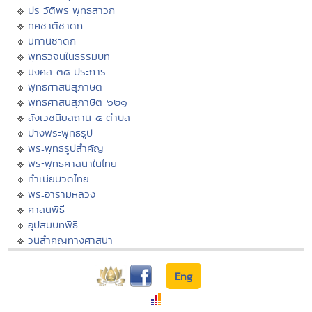
ประวัติพระพุทธสาวก
ทศชาติชาดก
นิทานชาดก
พุทธวจนในธรรมบท
มงคล ๓๘ ประการ
พุทธศาสนสุภาษิต
พุทธศาสนสุภาษิต ๖๒๑
สังเวชนียสถาน ๔ ตำบล
ปางพระพุทธรูป
พระพุทธรูปสำคัญ
พระพุทธศาสนาในไทย
ทำเนียบวัดไทย
พระอารามหลวง
ศาสนพิธี
อุปสมบทพิธี
วันสำคัญทางศาสนา
Eng