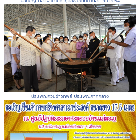
บอกบุญ ทอดผ้าป่ามหากุศลช่วยคนตาบอด 9เม.ย.64
ประเพณีกวนข้าวทิพย์ ประเพณีภาคกลาง