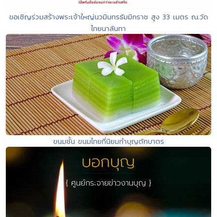
ขอเชิญร่วมสร้างพระเจ้าใหญ่นวมินทรธัมมิกราช สูง 33 เมตร ณ.วัด
ไทยนาลันทา
ขนมชั้น ขนมไทยที่นิยมทำบุญตักบาตร