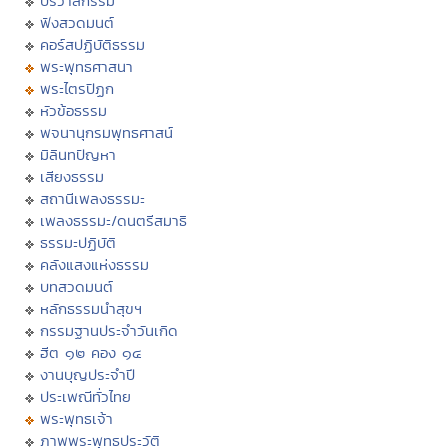
ปริวาสกรรม
ฟังสวดมนต์
คอร์สปฏิบัติธรรม
พระพุทธศาสนา
พระไตรปิฏก
หัวข้อธรรม
พจนานุกรมพุทธศาสน์
มิลินทปัญหา
เสียงธรรม
สถานีเพลงธรรมะ
เพลงธรรมะ/ดนตรีสมาธิ
ธรรมะปฏิบัติ
คลังแสงแห่งธรรม
บทสวดมนต์
หลักธรรมนำสุขฯ
กรรมฐานประจำวันเกิด
ฮีต ๑๒ คอง ๑๔
งานบุญประจำปี
ประเพณีทั่วไทย
พระพุทธเจ้า
ภาพพระพุทธประวัติ