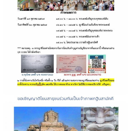
ขอเชิญญาติโยมสาธุชนร่วมกันเป็นเจ้าภาพกฐินสามัคคี