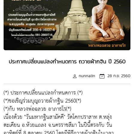
ประกาศเปลี่ยนแปลงกำหนดการ ถวายผ้ากฐิน ปี 2560
nunnalin
28 ก.ย. 2560
(*) ประกาศเปลี่ยนแปลงกำหนดการ (*)
(*)ขอเชิญร่วมบุญถวายผ้ากฐิน 2560(*)
(*)กับ หลวงพ่อฉลวย อาภาธโร(*)
เนื่องด้วย "วันมหากฐินสามัคคี" วัดโคกปราสาท ต.หลุ่ง
ตะเคียน อ.ห้วยแถลง จ.นครราชสีมา ในปีนี้ตรงกับ วัน
อาทิตย์ที่ 8 ตุลาคม 2560 โดยมีพิธีถวายผ้ากฐินในเวลา