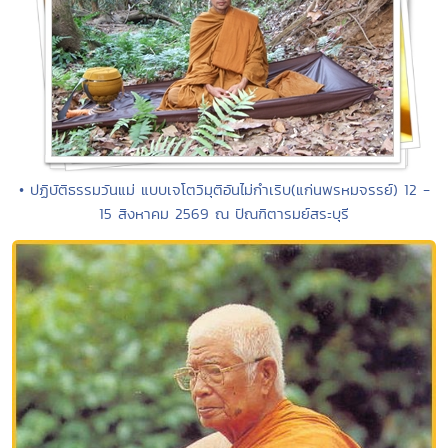
• ปฏิบัติธรรมวันแม่ แบบเจโตวิมุติอันไม่กำเริบ(แก่นพรหมจรรย์) 12 -
15 สิงหาคม 2569 ณ ปัณฑิตารมย์สระบุรี