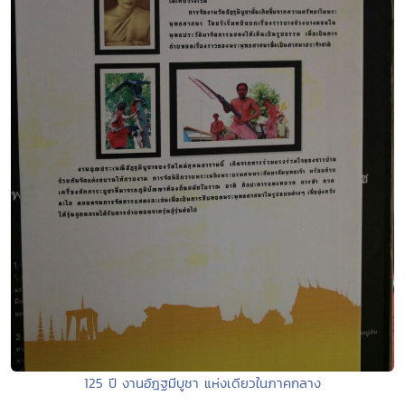
125 ปี งานอัฎฐมีบูชา แห่งเดียวในภาคกลาง