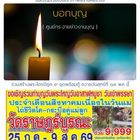
ร่วมสร้างพระไตรปิฎก ๙ ชุดพร้อมตู้ ถวายวันศุกร์ที่ ๑๓ พค นี้