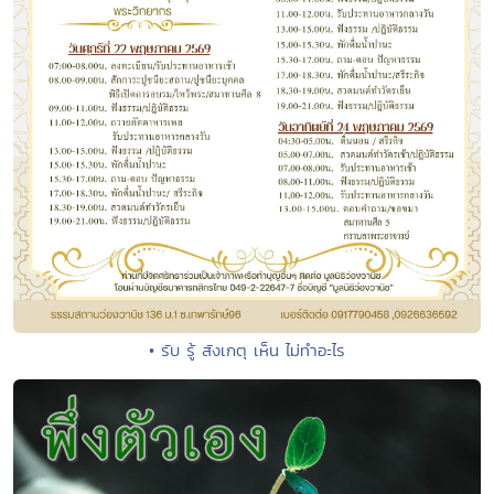
• รับ รู้ สังเกตุ เห็น ไม่ทำอะไร