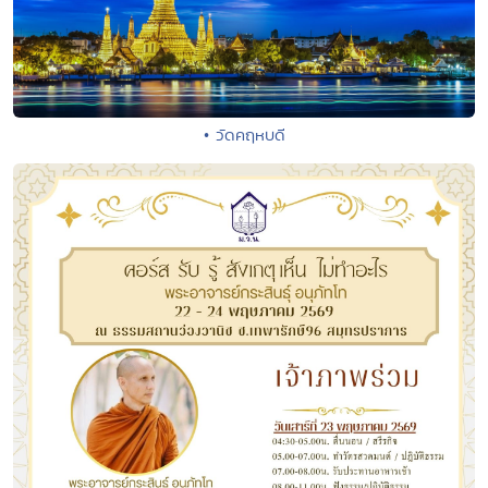
• วัดคฤหบดี