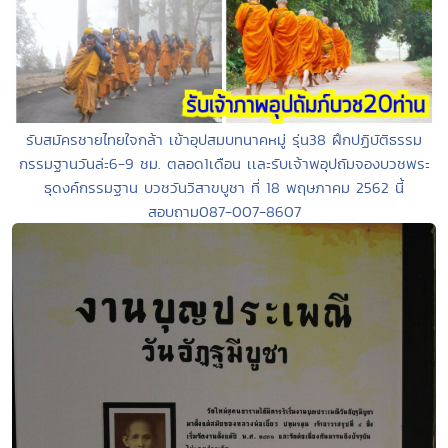
รับสมัครชายไทยใจกล้า เข้าอุปสมบทนาคหมู่ รุ่น38 ฝึกปฏิบัติธรรม
กรรมฐานวันล่ะ6-9 ชม. ตลอด1เดือน เเละรับเจ้าพอุปถัมจองบวชพระ
ธุดงค์กรรมฐาน บวชวันวิสาขบูชา ที่ 18 พฤษภาคม 2562 นี้
สอบถาม087-007-8607