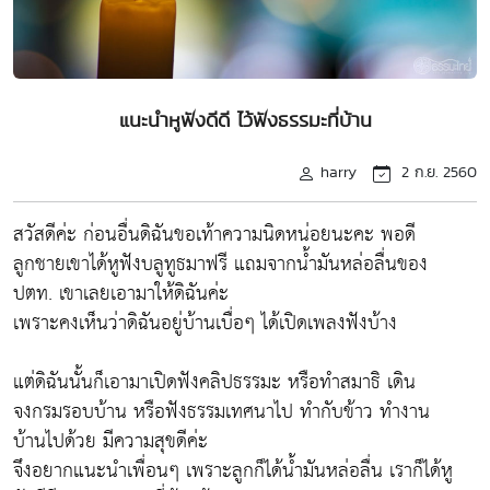
แนะนำหูฟังดีดี ไว้ฟังธรรมะที่บ้าน
harry
2 ก.ย. 2560
สวัสดีค่ะ ก่อนอื่นดิฉันขอเท้าความนิดหน่อยนะคะ พอดี
ลูกชายเขาได้หูฟังบลูทูธมาฟรี แถมจากน้ำมันหล่อลื่นของ
ปตท. เขาเลยเอามาให้ดิฉันค่ะ
เพราะคงเห็นว่าดิฉันอยู่บ้านเบื่อๆ ได้เปิดเพลงฟังบ้าง
แต่ดิฉันนั้นก็เอามาเปิดฟังคลิปธรรมะ หรือทำสมาธิ เดิน
จงกรมรอบบ้าน หรือฟังธรรมเทศนาไป ทำกับข้าว ทำงาน
บ้านไปด้วย มีความสุขดีค่ะ
จึงอยากแนะนำเพื่อนๆ เพราะลูกก็ได้น้ำมันหล่อลื่น เราก็ได้หู