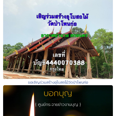
ขอเชิญร่วมสร้างอุโบสถไม้วัดป่าโพนก่อ