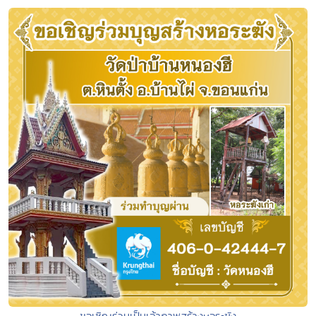
ขอเชิญร่วมเป็นเจ้าภาพสร้างหอระฆัง