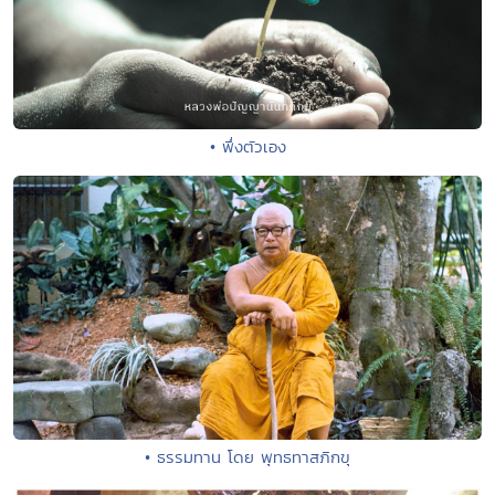
• พึ่งตัวเอง
• ธรรมทาน โดย พุทธทาสภิกขุ