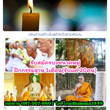
เชิญร่วมสร้างโบสถ์วัดบึงสามพันบน