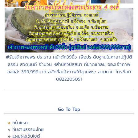
#รับเจ้าภาพพระประธาน หน้าตัก39นิ้ว เพื่อประดิษฐานในศาลาปฏิบัติ
ธรรม สวดมนต์ จำนวน 4สำนักวิปัสสนา ที่ขาดแคลน จองเจ้าภาพ
องค์ล่ะ 399,999บาท สลักชื่อเจ้าภาพใต้ฐานพระ สอบถาม โทร/ไลน์
0822205051
Go To Top
หน้าแรก
ทีมงานธรรมะไทย
แผนผังเว็บไซต์