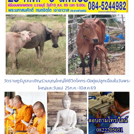
วัดราษฏร์บูรณะเชิญร่วมบุญใหญ่ไถ่ชีวิตโคกระบือคู่แม่ลูกเนื่องในวันพระ
ใหญ่และวันแม่ 25ก.ค.-10ส.ค.69