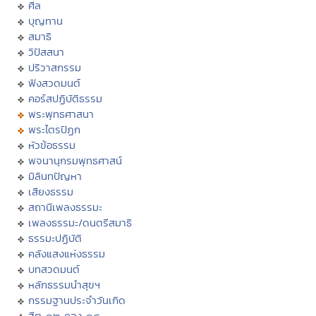
ศีล
บุญทาน
สมาธิ
วิปัสสนา
ปริวาสกรรม
ฟังสวดมนต์
คอร์สปฏิบัติธรรม
พระพุทธศาสนา
พระไตรปิฏก
หัวข้อธรรม
พจนานุกรมพุทธศาสน์
มิลินทปัญหา
เสียงธรรม
สถานีเพลงธรรมะ
เพลงธรรมะ/ดนตรีสมาธิ
ธรรมะปฏิบัติ
คลังแสงแห่งธรรม
บทสวดมนต์
หลักธรรมนำสุขฯ
กรรมฐานประจำวันเกิด
ฮีต ๑๒ คอง ๑๔