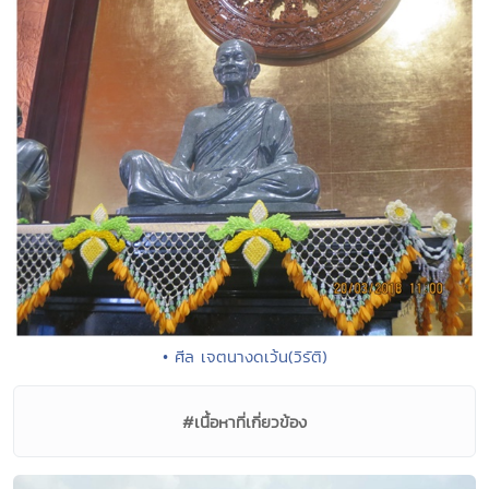
• ศีล เจตนางดเว้น(วิรัติ)
#เนื้อหาที่เกี่ยวข้อง