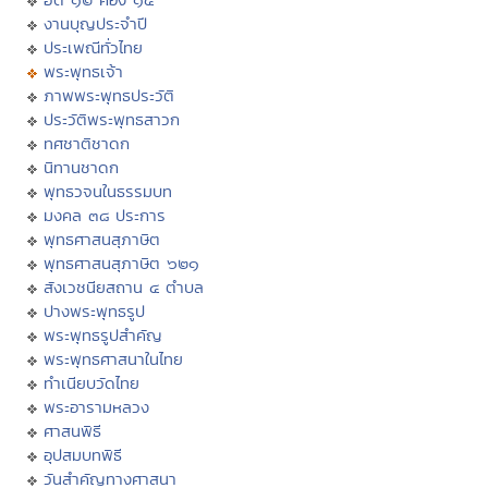
งานบุญประจำปี
ประเพณีทั่วไทย
พระพุทธเจ้า
ภาพพระพุทธประวัติ
ประวัติพระพุทธสาวก
ทศชาติชาดก
นิทานชาดก
พุทธวจนในธรรมบท
มงคล ๓๘ ประการ
พุทธศาสนสุภาษิต
พุทธศาสนสุภาษิต ๖๒๑
สังเวชนียสถาน ๔ ตำบล
ปางพระพุทธรูป
พระพุทธรูปสำคัญ
พระพุทธศาสนาในไทย
ทำเนียบวัดไทย
พระอารามหลวง
ศาสนพิธี
อุปสมบทพิธี
วันสำคัญทางศาสนา