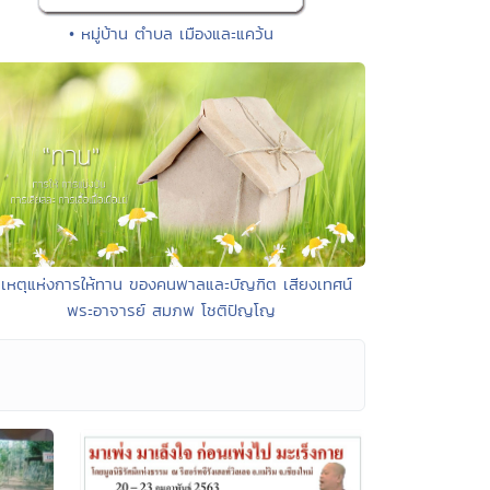
• หมู่บ้าน ตำบล เมืองและแคว้น
 เหตุแห่งการให้ทาน ของคนพาลและบัญฑิต เสียงเทศน์
พระอาจารย์ สมภพ โชติปัญโญ