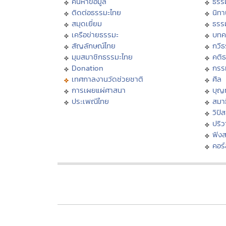
ค้นหาข้อมูล
ธรร
ติดต่อธรรมะไทย
นิทา
สมุดเยี่ยม
ธรร
เครือข่ายธรรมะ
บทค
สัญลักษณ์ไทย
กวี
มุมสมาชิกธรรมะไทย
คติ
Donation
กรร
เทศกาลงานวัดช่วยชาติ
ศีล
การเผยแผ่ศาสนา
บุญ
ประเพณีไทย
สมาธ
วิปั
ปริ
ฟัง
คอร์