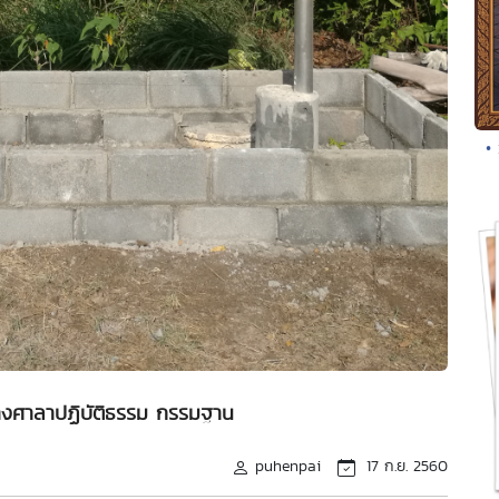
• 
้างศาลาปฏิบัติธรรม กรรมฐาน
puhenpai
17 ก.ย. 2560