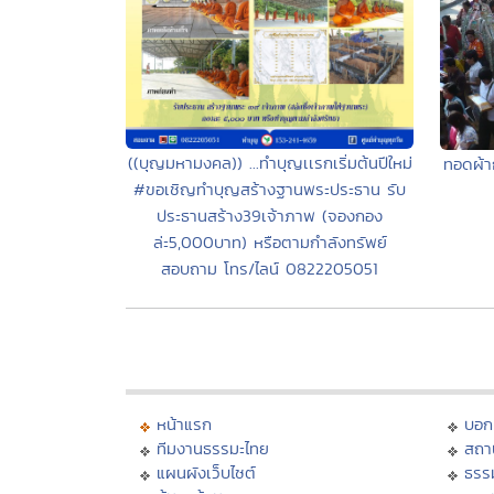
((บุญมหามงคล)) ...ทำบุญเเรกเริ่มต้นปีใหม่
ทอดผ้าก
#ขอเชิญทำบุญสร้างฐานพระประธาน รับ
ประธานสร้าง39เจ้าภาพ (จองกอง
ล่ะ5,000บาท) หรือตามกำลังทรัพย์
สอบถาม โทร/ไลน์ 0822205051
หน้าแรก
บอก
ทีมงานธรรมะไทย
สถา
แผนผังเว็บไซต์
ธรร