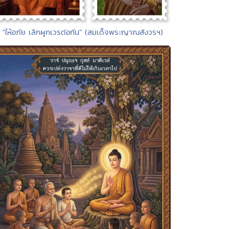
• "ให้อภัย เลิกผูกเวรต่อกัน" (สมเด็จพระญาณสังวรฯ)