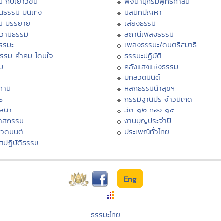
มะกับเยาวชน
พจนานุกรมพุทธศาสน์
นธรรมะบันเทิง
มิลินทปัญหา
มะบรรยาย
เสียงธรรม
วามธรรมะ
สถานีเพลงธรรมะ
ธรรมะ
เพลงธรรมะ/ดนตรีสมาธิ
ธรรม คำคม โดนใจ
ธรรมะปฏิบัติ
ม
คลังแสงแห่งธรรม
บทสวดมนต์
ทาน
หลักธรรมนำสุขฯ
ิ
กรรมฐานประจำวันเกิด
สสนา
ฮีต ๑๒ คอง ๑๔
วาสกรรม
งานบุญประจำปี
สวดมนต์
ประเพณีทั่วไทย
สปฏิบัติธรรม
Eng
ธรรมะไทย