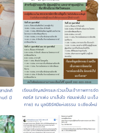
เรียนเชิญสมัครและร่วมเป็นเจ้าภาพการจัด
สามัคคี
คอร์ส (มาเพ่ง มาเล็งใจ ก่อนเพ่งไป มะเร็ง
านต์ มี
กาย) ณ มูลนิธิรัศมีแห่งธรรม จ.เชียงใหม่