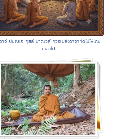
วาจํ ปมุญฺเจ กุสลํ นาติเวลํ ควรเปล่งวาจาที่ดีไม่ให้เกิน
เวลาไป