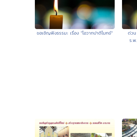
ขอเชิญฟังธรรมะ เรื่อง "โอวาทปาติโมกข์"
ด่วน
ร.พ