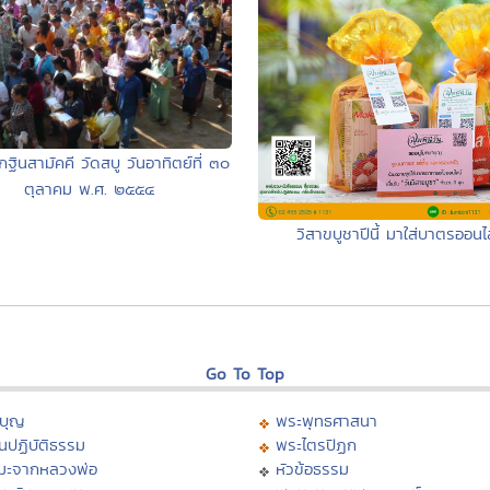
ฐินสามัคคี วัดสบู วันอาทิตย์ที่ ๓๐
ตุลาคม พ.ศ. ๒๕๕๔
วิสาขบูชาปีนี้ มาใส่บาตรออนไ
Go To Top
บุญ
พระพุทธศาสนา
นปฏิบัติธรรม
พระไตรปิฏก
มะจากหลวงพ่อ
หัวข้อธรรม