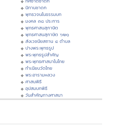
ทศชาติชาดก
นิทานชาดก
พุทธวจนในธรรมบท
มงคล ๓๘ ประการ
พุทธศาสนสุภาษิต
พุทธศาสนสุภาษิต ๖๒๑
สังเวชนียสถาน ๔ ตำบล
ปางพระพุทธรูป
พระพุทธรูปสำคัญ
พระพุทธศาสนาในไทย
ทำเนียบวัดไทย
พระอารามหลวง
ศาสนพิธี
อุปสมบทพิธี
วันสำคัญทางศาสนา