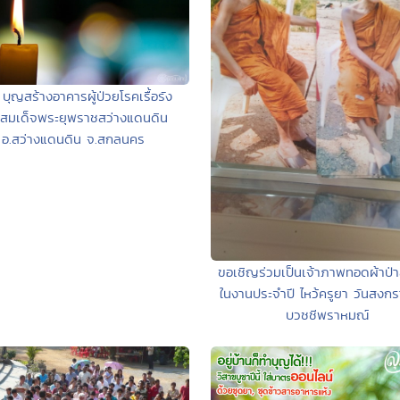
 บุญสร้างอาคารผู้ป่วยโรคเรื้อรัง
.สมเด็จพระยุพราชสว่างแดนดิน
อ.สว่างแดนดิน จ.สกลนคร
ขอเชิญร่วมเป็นเจ้าภาพทอดผ้าป่า
ในงานประจำปี ไหว้ครูยา วันสงกร
บวชชีพราหมณ์