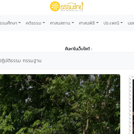
รรมศึกษา
คติธรรม
ศาสนสถาน
ศาสนพิธี
ประเพณี
บอ
ค้นหาในเว็บไซต์ :
าปฏิบัติธรรม กรรมฐาน