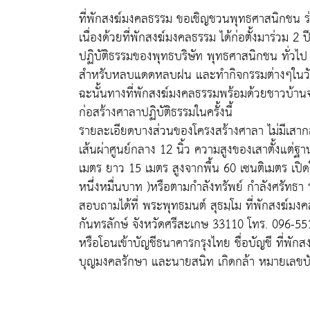
ที่พักสงฆ์มงคลธรรม ขอเชิญชวนพุทธศาสนิกชน ร่
เนื่องด้วยที่พักสงฆ์มงคลธรรม ได้ก่อตั้งมาร่วม 2 
ปฏิบัติธรรมของพุทธบริษัท พุทธศาสนิกชน ทั่วไป
สำหรับหลบแดดหลบฝน และทำกิจกรรมต่างๆในว
ฉะนั้นทางที่พักสงฆ์มงคลธรรมพร้อมด้วยชาวบ้านจำ
ก่อสร้างศาลาปฏิบัติธรรมในครั้งนี้
รายละเอียดบางส่วนของโครงสร้างศาลา ไม่มีเสาก
เส้นผ่าศูนย์กลาง 12 นิ้ว ความสูงของเสาตั้งแต่ฐ
เมตร ยาว 15 เมตร สูงจากพื้น 60 เซนติเมตร เป
หนึ่งหมื่นบาท )หรือตามกำลังทรัพย์ กำลังศรัทธา 
สอบถามได้ที่ พระพุทธมนต์ สุธมฺโม ที่พักสงฆ์ม
กันทรลักษ์ จังหวัดศรีสะเกษ 33110 โทร. 096-55
หรือโอนเข้าบัญชีธนาคารกรุงไทย ชื่อบัญชี ที่พ
บุญมงคลรักษา และนายสนิท เกิดกล้า หมายเลขบ