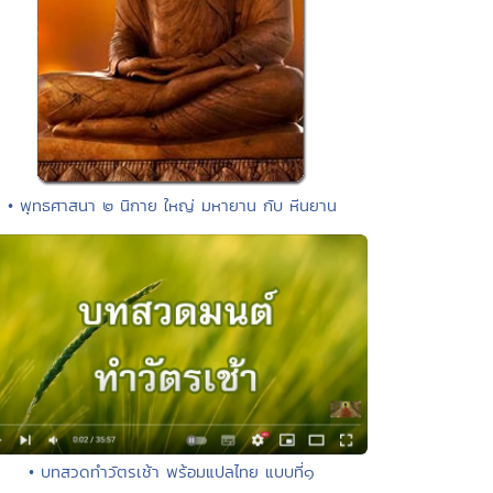
• พุทธศาสนา ๒ นิกาย ใหญ่ มหายาน กับ หีนยาน
• บทสวดทำวัตรเช้า พร้อมแปลไทย แบบที่๑