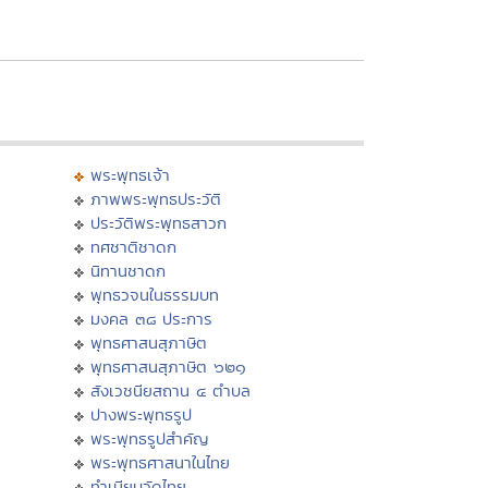
พระพุทธเจ้า
ภาพพระพุทธประวัติ
ประวัติพระพุทธสาวก
ทศชาติชาดก
นิทานชาดก
พุทธวจนในธรรมบท
มงคล ๓๘ ประการ
พุทธศาสนสุภาษิต
พุทธศาสนสุภาษิต ๖๒๑
สังเวชนียสถาน ๔ ตำบล
ปางพระพุทธรูป
พระพุทธรูปสำคัญ
พระพุทธศาสนาในไทย
ทำเนียบวัดไทย