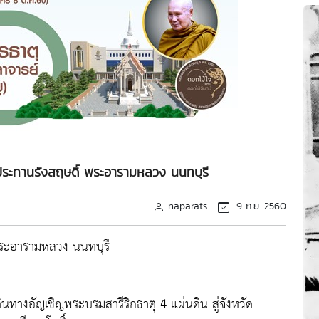
ประทานรังสฤษดิ์ พระอารามหลวง นนทบุรี
naparats
9 ก.ย. 2560
พระอารามหลวง นนทบุรี
างอัญเชิญพระบรมสารีริกธาตุ 4 แผ่นดิน สู่จังหวัด