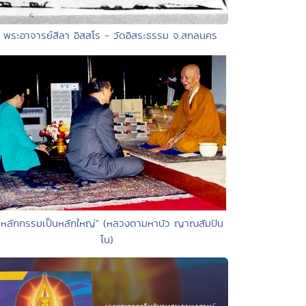
• พระอาจารย์สีลา อิสสโร - วัดอิสระธรรม จ.สกลนคร
"หลักกรรมเป็นหลักใหญ่" (หลวงตามหาบัว ญาณสัมปัน
โน)