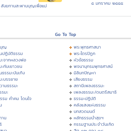
๕ มกราคม ๒๕๕๕
สังฆทานสะพานบุญเพื่อแม่
Go To Top
บุญ
พระพุทธศาสนา
นปฏิบัติธรรม
พระไตรปิฏก
มะจากหลวงพ่อ
หัวข้อธรรม
มะกับเยาวชน
พจนานุกรมพุทธศาสน์
นธรรมะบันเทิง
มิลินทปัญหา
มะบรรยาย
เสียงธรรม
วามธรรมะ
สถานีเพลงธรรมะ
ธรรมะ
เพลงธรรมะ/ดนตรีสมาธิ
ธรรม คำคม โดนใจ
ธรรมะปฏิบัติ
ม
คลังแสงแห่งธรรม
บทสวดมนต์
ทาน
หลักธรรมนำสุขฯ
ิ
กรรมฐานประจำวันเกิด
สสนา
ฮีต ๑๒ คอง ๑๔