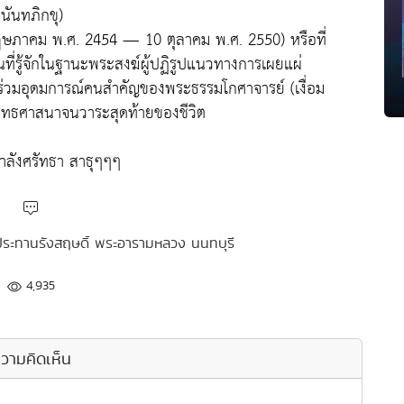
นันทภิกขุ)
ฤษภาคม พ.ศ. 2454 — 10 ตุลาคม พ.ศ. 2550) หรือที่
็นที่รู้จักในฐานะพระสงฆ์ผู้ปฏิรูปแนวทางการเผยแผ่
่วมอุดมการณ์คนสำคัญของพระธรรมโกศาจารย์ (เงื่อม
ะพุทธศาสนาจนวาระสุดท้ายของชีวิต
กำลังศรัทธา สาธุๆๆๆ
ประทานรังสฤษดิ์ พระอารามหลวง นนทบุรี
4,935
วามคิดเห็น