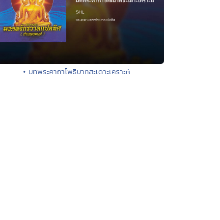
• บทพระคาถาโพธิบาทสะเดาะเคราะห์