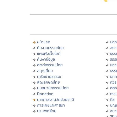
หน้าแรก
บอก
ทีมงานธรรมะไทย
สถา
แผนผังเว็บไซต์
ธรร
ค้นหาข้อมูล
ธรร
ติดต่อธรรมะไทย
นิทา
สมุดเยี่ยม
ธรร
เครือข่ายธรรมะ
บทค
สัญลักษณ์ไทย
กวี
มุมสมาชิกธรรมะไทย
คติ
Donation
กรร
เทศกาลงานวัดช่วยชาติ
ศีล
การเผยแผ่ศาสนา
บุญ
ประเพณีไทย
สมาธ
วิปั