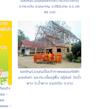
ขอเชิญร่วมบุญซื้อที่ดินถวายวัดบ้านเดื่อ
ต.กระหวัน อ.ขุนหาญ จ.ศรีสะเกษ ต.ร.วล่ะ
49 บาท
ขอเชิญร่วมบุญเป็นเจ้าภาพแผ่นเมทัลชีท
มุงหลังคา และกระเบื้องปูพื้น กุฎิสงฆ์ วัดน้ำ
พาง ต.น้ำพาง อ.แม่จริม จ.น่าน
ียรติฯ
๕๕๔ -
 ๒๔
ม ๒๕๕๔ -