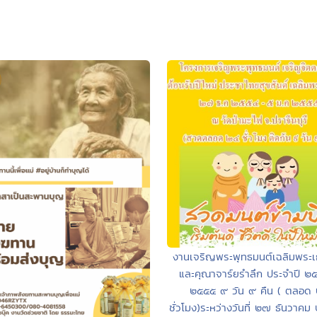
งานเจริญพระพุทธมนต์เฉลิมพระเก
และคุณาจาร์ยรำลึก ประจำปี ๒
๒๕๕๕ ๙ วัน ๙ คืน ( ตลอด
ชั่วโมง)ระหว่างวันที่ ๒๗ ธันวาค