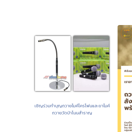
เชิญร่วมทำบุญถวายไมค์โครโฟนและขาไมค์
ถวายวัดป่าโนนสำราญ