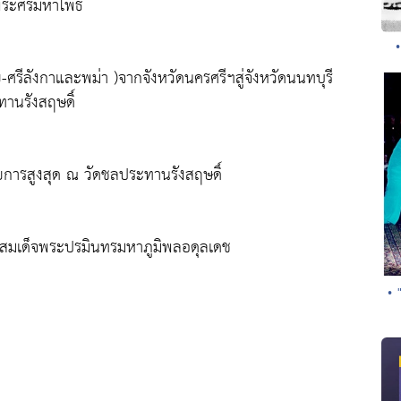
ระศรีมหาโพธิ์
-ศรีลังกาและพม่า )จากจังหวัดนครศรีฯสู่จังหวัดนนทบุรี
ทานรังสฤษดิ์
การสูงสุด ณ วัดชลประทานรังสฤษดิ์
ทสมเด็จพระปรมินทรมหาภูมิพลอดุลเดช
• 