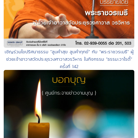
เชิญร่วมไขปริศนาธรรม “ลูบคำสุข ลูบคำทุกข์” กับ “พระราชวรเมธี” ผู้
ช่วยเจ้าอาวาสวัดประยุรวงศาวาสวรวิหาร ในกิจกรรม “ธรรมะวาไรตี้”
ครั้งที่ 142