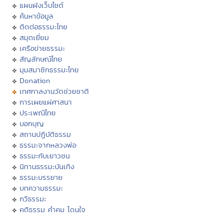
แผนผังเว็บไซต์
ค้นหาข้อมูล
ติดต่อธรรมะไทย
สมุดเยี่ยม
เครือข่ายธรรมะ
สัญลักษณ์ไทย
มุมสมาชิกธรรมะไทย
Donation
เทศกาลงานวัดช่วยชาติ
การเผยแผ่ศาสนา
ประเพณีไทย
บอกบุญ
สถานปฏิบัติธรรม
ธรรมะจากหลวงพ่อ
ธรรมะกับเยาวชน
นิทานธรรมะบันเทิง
ธรรมะบรรยาย
บทความธรรมะ
กวีธรรมะ
คติธรรม คำคม โดนใจ