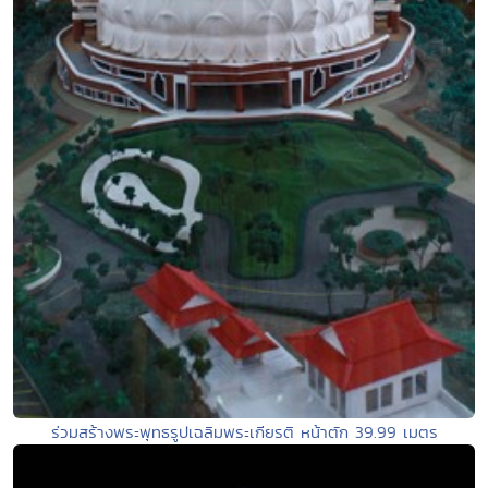
ร่วมสร้างพระพุทธรูปเฉลิมพระเกียรติ หน้าตัก 39.99 เมตร