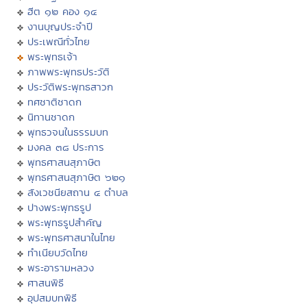
ฮีต ๑๒ คอง ๑๔
งานบุญประจำปี
ประเพณีทั่วไทย
พระพุทธเจ้า
ภาพพระพุทธประวัติ
ประวัติพระพุทธสาวก
ทศชาติชาดก
นิทานชาดก
พุทธวจนในธรรมบท
มงคล ๓๘ ประการ
พุทธศาสนสุภาษิต
พุทธศาสนสุภาษิต ๖๒๑
สังเวชนียสถาน ๔ ตำบล
ปางพระพุทธรูป
พระพุทธรูปสำคัญ
พระพุทธศาสนาในไทย
ทำเนียบวัดไทย
พระอารามหลวง
ศาสนพิธี
อุปสมบทพิธี