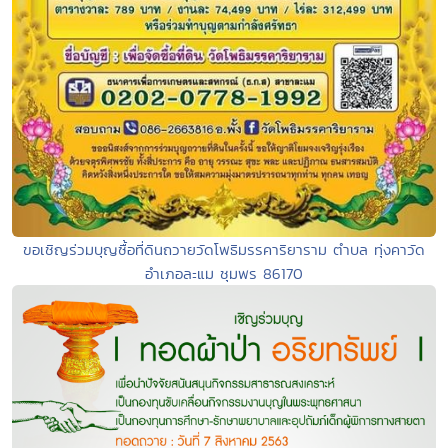
ขอเชิญร่วมบุญซื้อที่ดินถวายวัดโพธิมรรคาริยาราม ตำบล ทุ่งคาวัด
อำเภอละแม ชุมพร 86170