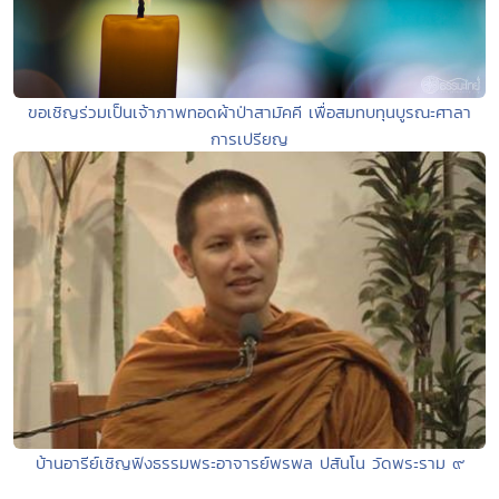
ขอเชิญร่วมเป็นเจ้าภาพทอดผ้าป่าสามัคคี เพื่อสมทบทุนบูรณะศาลา
การเปรียญ
บ้านอารีย์เชิญฟังธรรมพระอาจารย์พรพล ปสันโน วัดพระราม ๙