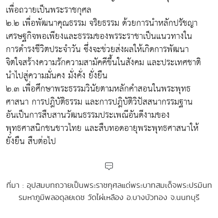
เพื่อถวายเป็นพระราชกุศล
๒.๒ เพื่อพัฒนาคุณธรรม จริยธรรม ด้วยการนำหลักปรัชญา
เศรษฐกิจพอเพียงและธรรมของพรระราชาเป็นแนวทางใน
การดำรงชีวิตประจำวัน ซึ่งจะช่วยส่งผลให้เกิดการพัฒนา
จิตใจสร้างความรักความสามัคคีขึ้นในสังคม และประเทศชาติ
นำไปสู่ความมั่นคง มั่งคั่ง ยั่งยืน
๒.๓ เพื่อศึกษาพระธรรมวินัยตามหลักคำสอนในพระพุทธ
ศาสนา การปฎิบัติธรรม และการปฎิบัติวิปัสสนากรรมฐาน
อันเป็นการสืบสานวัฒนธรรมประเพณีอันดีงามของ
พุทธศาสนิกชนชาวไทย และสืบทอดอายุพระพุทธศาสนาให้
ยั่งยืน สืบต่อไป
ที่มา : อุปสมบทถวายเป็นพระราชกุศลแด่พระบาทสมเด็จพระปรมินท
รมหาภูมิพลอดุลยเดช วัดไผ่เหลือง อ.บางบัวทอง จ.นนทบุรี