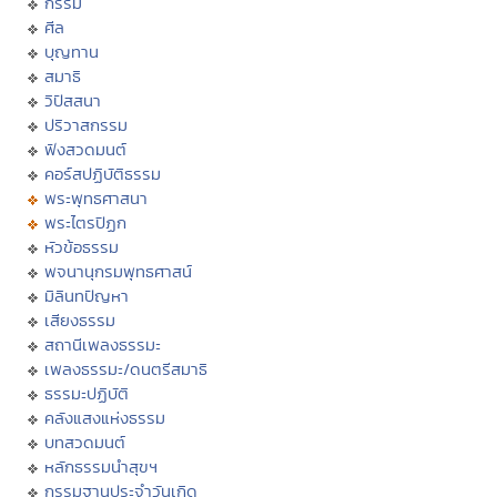
กรรม
ศีล
บุญทาน
สมาธิ
วิปัสสนา
ปริวาสกรรม
ฟังสวดมนต์
คอร์สปฏิบัติธรรม
พระพุทธศาสนา
พระไตรปิฏก
หัวข้อธรรม
พจนานุกรมพุทธศาสน์
มิลินทปัญหา
เสียงธรรม
สถานีเพลงธรรมะ
เพลงธรรมะ/ดนตรีสมาธิ
ธรรมะปฏิบัติ
คลังแสงแห่งธรรม
บทสวดมนต์
หลักธรรมนำสุขฯ
กรรมฐานประจำวันเกิด