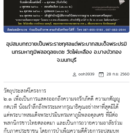
อุปสมบทถวายเป็นพระราชกุศลแด่พระบาทสมเด็จพระปรมิ
นทรมหาภูมิพลอดุลยเดช วัดไผ่เหลือง อ.บางบัวทอง
จ.นนทบุรี
ooh3939
28 ก.ย. 2560
วัตถุประสงค์โครงการ
๒.๑ เพื่อเป็นการแสดงออกถึงความจงรักภัคดี ความกตัญญู
กตเวที น้อมรำลึกถึงพรระมหากรุณาธิคุณอย่างหาที่สุดมิได้
แด่พระบาทสมเด็จพระปรมินทรมหาภูมิพลอดุลเดช ที่มีต่อ
พสกนิกรชาวไทยตลอดมา และเป็นการถวายความอาลัยร่วม
กับภาคประชาชน โดยการบำเพ็ญความดีด้วยการอุปสมบท