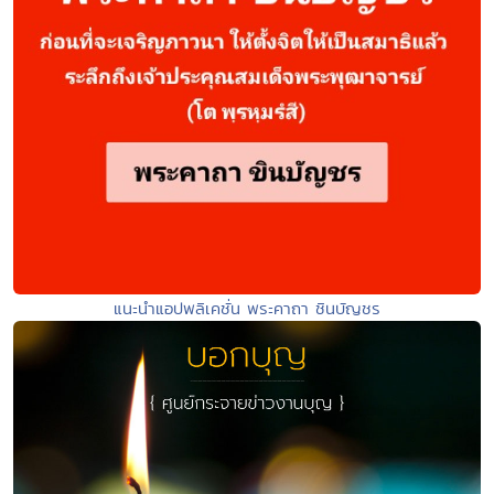
แนะนำแอปพลิเคชั่น พระคาถา ชินบัญชร