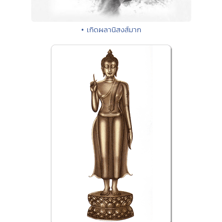
• เกิดผลานิสงส์มาก