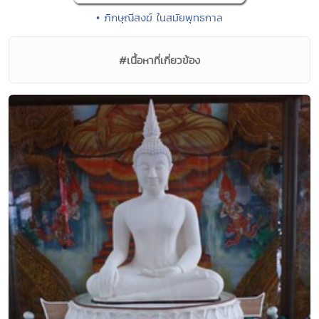
• ภิกษุณีสงฆ์ ในสมัยพุทธกาล
#เนื้อหาที่เกี่ยวข้อง