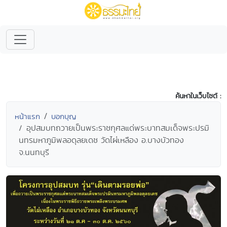
ค้นหาในเว็บไซต์ :
หน้าแรก
บอกบุญ
อุปสมบทถวายเป็นพระราชกุศลแด่พระบาทสมเด็จพระปรมิ
นทรมหาภูมิพลอดุลยเดช วัดไผ่เหลือง อ.บางบัวทอง
จ.นนทบุรี