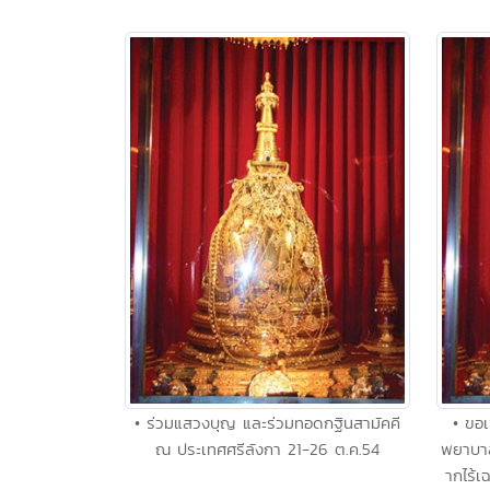
• ร่วมแสวงบุญ และร่วมทอดกฐินสามัคคี
• ขอเ
ณ ประเทศศรีลังกา 21-26 ต.ค.54
พยาบาล
ากไร้