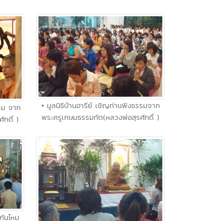
• มูลนิธิบ้านอารีย์ เชิญท่านฟังธรรมจาก
รรม จาก
พระครูเกษมธรรมทัต(หลวงพ่อสุรศักดิ์ )
กดิ์ )
กันไหม