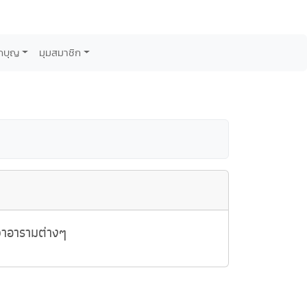
กบุญ
มุมสมาชิก
วาอารามต่างๆ