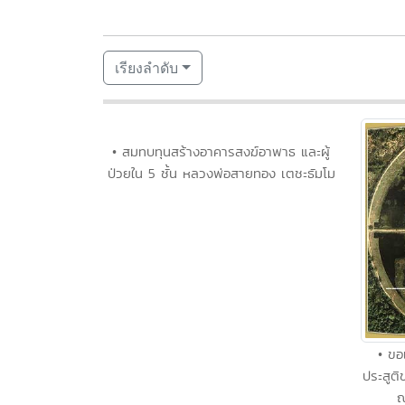
เรียงลำดับ
• สมทบทุนสร้างอาคารสงฆ์อาพาธ และผู้
ป่วยใน 5 ชั้น หลวงพ่อสายทอง เตชะธัมโม
• ขอ
ประสูติ
ณ