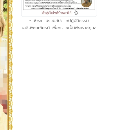
• เชิญท่านร่วมสัปดาห์ปฏิบัติธรรม
เฉลิมพระเกียรติ เพื่อถวายเป็นพระราชกุศล