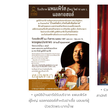
• ร่ว
• มูลนิธิบ้านอารีย์รับบริจาค แพมเพิร์ส
สามัคคี
ผู้ใหญ่ แอลกอฮอล์สำหรับฆ่าเชื้อ มอบแก่ผู้
ป่วยวัดพระบาทน้ำพุ