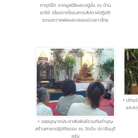
การุณิโก จากมูลนิธิหลวงปู่มั่น ณ บ้าน
อารีย์ เนื่องจากโครงการสัปดาห์ปฏิบัติ
ธรรมถวายพ่อหลวงของปวงชาวไทย
• เชิญ
และถวา
• ขออนุญาตประชาสัมพันธ์ร่วมกันทำบุญ
สร้างศาลาปฎิบัติธรรม ณ วัดบึง ปราจีนบุรี
ครับ