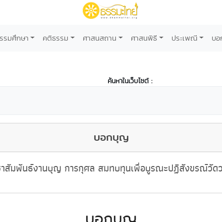
รรมศึกษา
คติธรรม
ศาสนสถาน
ศาสนพิธี
ประเพณี
บอ
ค้นหาในเว็บไซต์ :
บอกบุญ
าสัมพันธ์งานบุญ การกุศล สมทบทุนเพื่อบูรณะปฏิสังขรณ์วัด
บอกบุญ