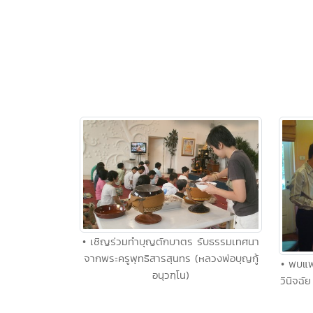
• เชิญร่วมทำบุญตักบาตร รับธรรมเทศนา
จากพระครูพุทธิสารสุนทร (หลวงพ่อบุญกู้
• พบแพ
อนุวฑฺโน)
วินิจฉั