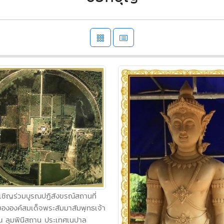
เชิญร่วมบูรณปฏิสังขรณ์สถานที่
ขององค์สมเด็จพระสัมมาสัมพุทธเจ้า
 ลุมพินีสถาน ประเทศเนปาล