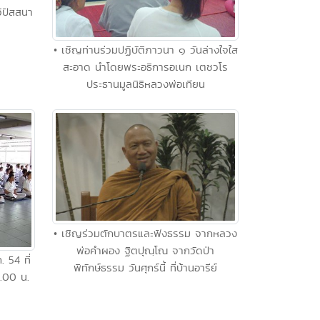
ิปัสสนา
• เชิญท่านร่วมปฏิบัติภาวนา ๑ วันล่างใจใส
สะอาด นำโดยพระอธิการอเนก เตชวโร
ประธานมูลนิธิหลวงพ่อเทียน
• เชิญร่วมตักบาตรและฟังธรรม จากหลวง
พ่อคำผอง ฐิตปุณฺโณ จากวัดป่า
. 54 ที่
พิทักษ์ธรรม วันศุกร์นี้ ที่บ้านอารีย์
.00 น.