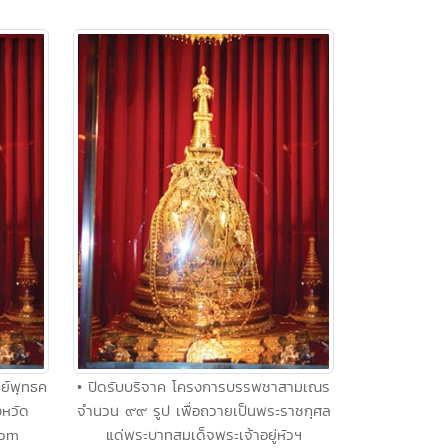
ย์พุทธค
• ปิดรับบริจาค โครงการบรรพชาสามเณร
งหวัด
จำนวน ๙๙ รูป เพื่อถวายเป็นพระราชกุศล
com
แด่พระบาทสมเด็จพระเจ้าอยู่หัวฯ