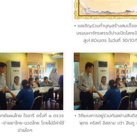
• ขอเชิญร่วมทำบุญสร้างสมเด็จอ
บรมมหาจักรพรรดิปางเปิดโลกเป
สูง1.80เมตร ในวันที่ 30/10/
ทย์แผนไทย ใจอารี ครั้งที่ ๔ ตรวจ
• วิถีแห่งการอยู่ร่วมกันอย่างสันติ
ย -จ่ายยาไทย-นวดไทย โดยไม่มีค่าใช้
พุทธ คริสต์ อิสลาม เต่า ฮินดู 
จ่ายใดๆ