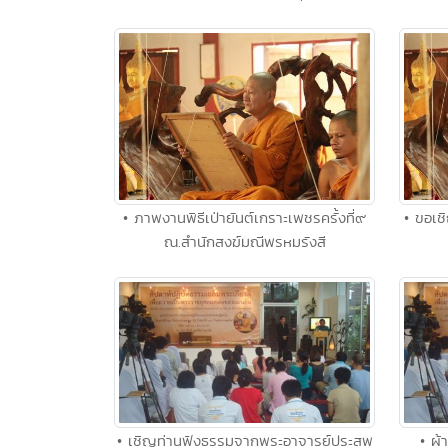
• ภาพงานพิธีเป่ายันต์เกราะเพชรครั้งที่๙
• ขอเช
ณ.สำนักสงฆ์มณีพรหมรังสี
• เชิญท่านฟังธรรมจากพระอาจารย์ประสพ
• ผ้