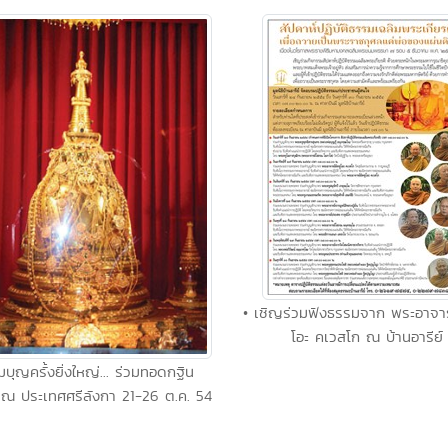
• เชิญร่วมฟังธรรมจาก พระอาจาร
โอะ คเวสโก ณ บ้านอารีย์
มบุญครั้งยิ่งใหญ่... ร่วมทอดกฐิน
 ณ ประเทศศรีลังกา 21-26 ต.ค. 54