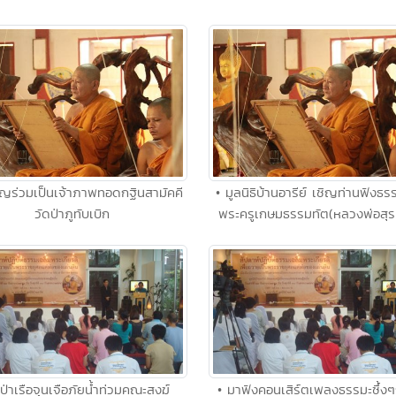
ิญร่วมเป็นเจ้าภาพทอดกฐินสามัคคี
• มูลนิธิบ้านอารีย์ เชิญท่านฟังธ
วัดป่าภูทับเบิก
พระครูเกษมธรรมทัต(หลวงพ่อสุรศั
าป่าเรือจุนเจือภัยน้ำท่วมคณะสงฆ์
• มาฟังคอนเสิร์ตเพลงธรรมะซึ้งๆ