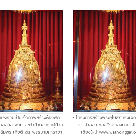
ชิญร่วมเป็นเจ้าภาพสร้างห้องพัก
• โครงการสร้างพระอุโบสถทรงเจดี
สงฆ์อาพาธและผ้าป่ากองทุนผู้ป่วย
ยา จำลอง ของวัดหนองก๋าย จั
เฉลิมพระเกียติ ๘๔ พรรษามหาราชา
เชียงใหม่ www.watnonggai.