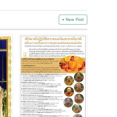
+
New Post