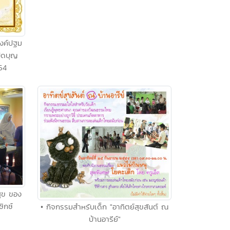
งค์ปฐม
ิดบุญ
54
สุข ของ
ซิกซ์
• กิจกรรมสำหรับเด็ก "อาทิตย์สุขสันต์ ณ
บ้านอารีย์"