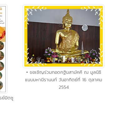
• ขอเชิญร่วมทอดกฐินสามัคคี ณ มูลนิธิ
แนบมหานีรานนท์ วันอาทิตย์ที่ 16 ตุลาคม
2554
ย์มิตซู