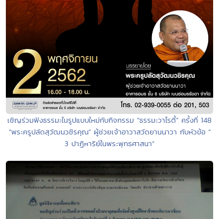
เชิญร่วมฟังธรรมะในรูปแบบใหม่กับกิจกรรม “ธรรมะวาไรตี้” ครั้งที่ 148
“พระครูปลัดสุวัฒนวชิรคุณ” ผู้ช่วยเจ้าอาวาสวัดยานนาวา กับหัวข้อ “
3 ปาฏิหาริย์ในพระพุทธศาสนา”