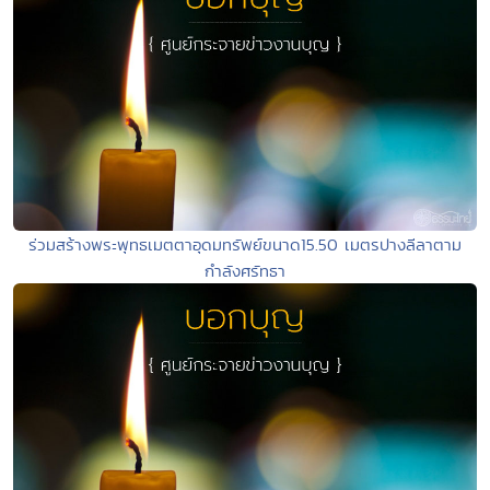
ร่วมสร้างพระพุทธเมตตาอุดมทรัพย์ขนาด15.50 เมตรปางลีลาตาม
กำลังศรัทธา