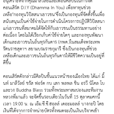
อนุเคราะห์จากคุณมาลีวัลย์และเพื่อนศิลปินในการจัด
คอนเสิร์ต D.I.Y (Dhamma In You) เพื่อหาทุนช่วย
เหลือ"กองทุนวิปัสสนาเยาวชน"ซึ่งเป็นกองทุนที่จัดตั้งขึ้นเพื่อ
สนับสนุนเป็นค่าใช้จ่ายในการดำเนินโครงการปฏิบัติวิปัสสนา
แก่เยาวชนที่สมาคมได้จัดให้กับเยาวชนเป็นธรรมทานอย่าง
ต่อเนื่อง โดยไม่ได้เรียกเก็บค่าใช้จ่ายใดๆ และกองทุนพัฒนา
เด็กและเยาวชนในถิ่นทุรกันดาร (กพด.)ในสมเด็จพระเทพ
รัตนราชสุดาฯ สยามบรมราชกุมารี ซึ่งเป็นกองทุนที่ช่วย
เหลือเด็กและเยาวชนในถิ่นทุรกันดารให้มีชีวิตความเป็นอยู่ที่
ดีขึ้น
คอนเสิร์ตดังกล่าวมีศิลปินชั้นแนวหน้าของเมืองไทย ได้แก่ มิ้
นท์ มาลีวัลย์ ชรัส ฟอร์ด กบ เสก พลพล ชิน อรวี นิโคล โบ
และวง Buddha Bless รวมทั้งพระมหาสมปองและทีมงาน
หลวงพี่มาแล้ว จะจัดขึ้นรอบเดียวในวันที่ 15 ตุลาคมศกนี้
เวลา 19.00 น. ณ เอ็ม.ซี.ซี.ฮอลล์ เดอะมอลล์ บางกะปิ โดย
เงินที่ได้จากการจำหน่ายบัตรทั้งหมดจะเป็นเงินบริจาคเข้า