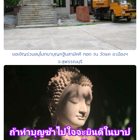
ขอเชิญร่วมอนุโมทนาบุญกฐินสามัคคี ทอด ณ วัดแค อ.เมืองฯ
จ.สุพรรณบุรี