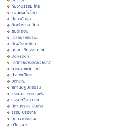
ทีมงานธรรมะไทย
แผนผังเว็บไซต์
ค้นหาข้อมูล
ติดต่อธรรมะไทย
สมุดเยี่ยม
เครือข่ายธรรมะ
สัญลักษณ์ไทย
มุมสมาชิกธรรมะไทย
Donation
เทศกาลงานวัดช่วยชาติ
การเผยแผ่ศาสนา
ประเพณีไทย
บอกบุญ
สถานปฏิบัติธรรม
ธรรมะจากหลวงพ่อ
ธรรมะกับเยาวชน
นิทานธรรมะบันเทิง
ธรรมะบรรยาย
บทความธรรมะ
กวีธรรมะ