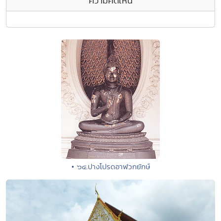
ความคิดเห็น
• ๖๔.ปางโปรดอาฬวกยักษ์