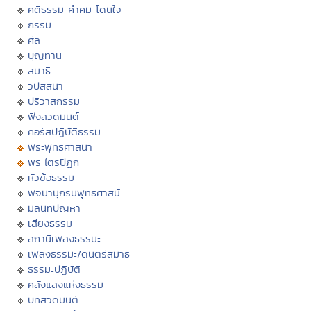
คติธรรม คำคม โดนใจ
กรรม
ศีล
บุญทาน
สมาธิ
วิปัสสนา
ปริวาสกรรม
ฟังสวดมนต์
คอร์สปฏิบัติธรรม
พระพุทธศาสนา
พระไตรปิฏก
หัวข้อธรรม
พจนานุกรมพุทธศาสน์
มิลินทปัญหา
เสียงธรรม
สถานีเพลงธรรมะ
เพลงธรรมะ/ดนตรีสมาธิ
ธรรมะปฏิบัติ
คลังแสงแห่งธรรม
บทสวดมนต์