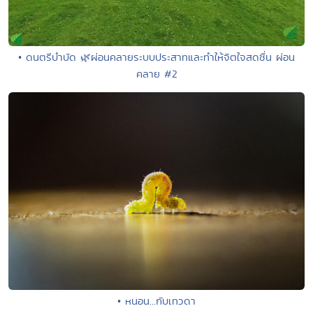
• ดนตรีบำบัด 🌿ผ่อนคลายระบบประสาทและทำให้จิตใจสดชื่น ผ่อน
คลาย #2
• หนอน...กับเทวดา