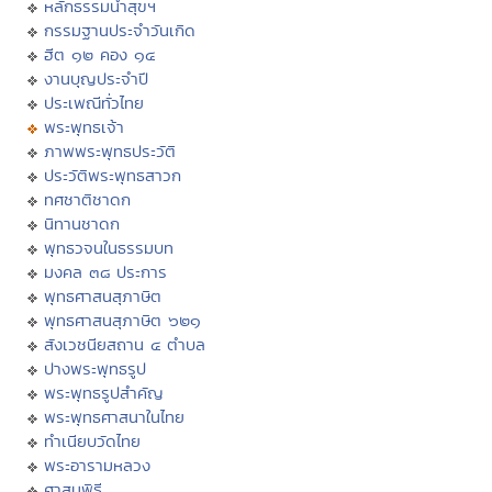
หลักธรรมนำสุขฯ
กรรมฐานประจำวันเกิด
ฮีต ๑๒ คอง ๑๔
งานบุญประจำปี
ประเพณีทั่วไทย
พระพุทธเจ้า
ภาพพระพุทธประวัติ
ประวัติพระพุทธสาวก
ทศชาติชาดก
นิทานชาดก
พุทธวจนในธรรมบท
มงคล ๓๘ ประการ
พุทธศาสนสุภาษิต
พุทธศาสนสุภาษิต ๖๒๑
สังเวชนียสถาน ๔ ตำบล
ปางพระพุทธรูป
พระพุทธรูปสำคัญ
พระพุทธศาสนาในไทย
ทำเนียบวัดไทย
พระอารามหลวง
ศาสนพิธี