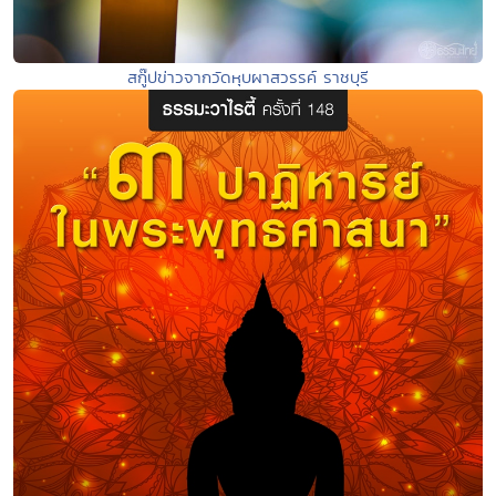
สกู๊ปข่าวจากวัดหุบผาสวรรค์ ราชบุรี