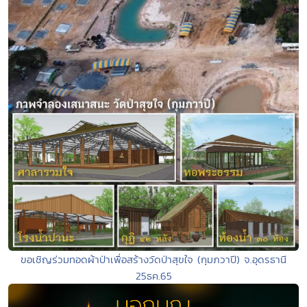
ขอเชิญร่วมทอดผ้าป่าเพื่อสร้างวัดป่าสุขใจ (กุมภวาปี) จ.อุดรธานี
25ธค.65