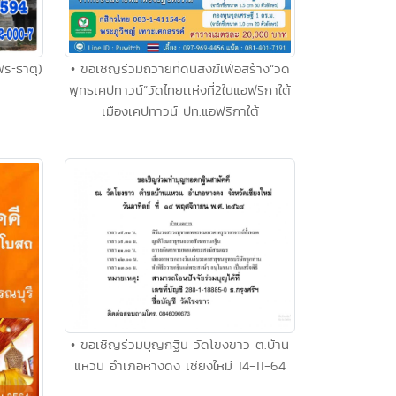
พระธาตุ)
• ขอเชิญร่วมถวายที่ดินสงฆ์เพื่อสร้าง“วัด
พุทธเคปทาวน์”วัดไทยเเห่งที่2ในแอฟริกาใต้
เมืองเคปทาวน์ ปท.แอฟริกาใต้
• ขอเชิญร่วมบุญกฐิน วัดโขงขาว ต.บ้าน
แหวน อำเภอหางดง เชียงใหม่ 14-11-64