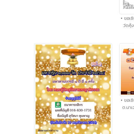
• ขอเช
วัดคุ
• ขอเช
ต.นาเ