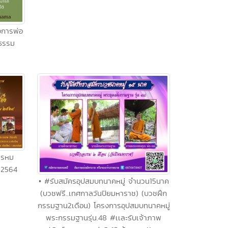
งการพ่อ
งธรรม
พรหม
 2564
• #รับสมัครอุปสมบทนาคหมู่ จำนวน15นาค
(บวชฟรี..เทศกาลวันปิยมหาราช) (บวชฝึก
กรรมฐาน2เดือน) โครงการอุปสมบทนาคหมู่
พระกรรมฐานรุ่น.48 #เเละรับเจ้าภาพ