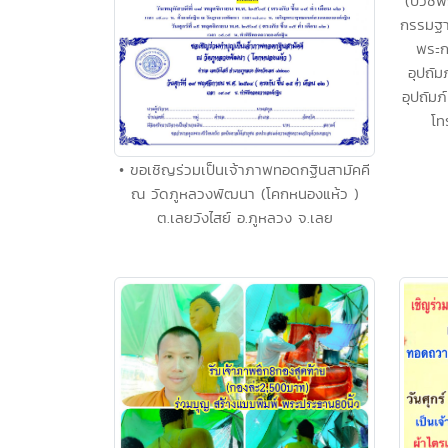
(บวชฟร
กรรมฐา
พระก
อุปถัม
อุปถัม
โท
• ขอเชิญร่วมเป็นเจ้าภาพทอดกฐินสามัคคี
ณ วัดภูหลวงพัฒนา (โคกหนองแห้ว )
ต.เลยวังไสย์ อ.ภูหลวง จ.เลย