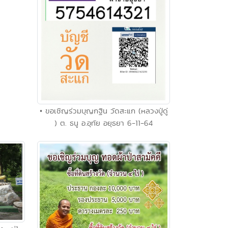
• ขอเชิญร่วมบุญกฐิน วัดสะแก (หลวงปู่ดู่
) ต. ธนู อ.อุทัย อยุธยา 6-11-64