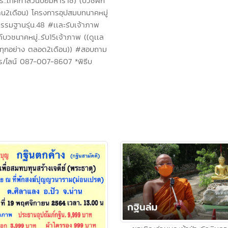
ี..เทศกาลวันปิยมหาราช) (บวชฝึก
น2เดือน) โครงการอุปสมบทนาคหมู่
รรมฐานรุ่น.48 #เเละรับเจ้าภาพ
ภ์บวชนาคหมู่..รับ15เจ้าภาพ ((ดูเเล
ภ์ทุกอย่าง ตลอด2เดือน)) #สอบถาม
ร/ไลน์ 087-007-8607 *พิธีบ