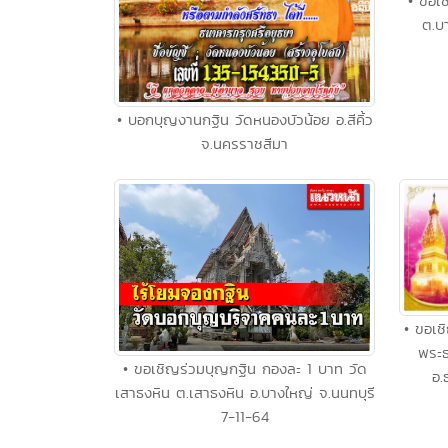
• ขอเช
ต.บ
• บอกบุญงานกฐิน วัดหนองบัวน้อย อ.สีคิ้ว
จ.นครราชสีมา
• ขอเ
พระธ
• ขอเชิญร่วมบุญกฐิน กองละ 1 บาท วัด
อ.
เสาธงหิน ต.เสาธงหิน อ.บางใหญ่ จ.นนทบุรี
7-11-64