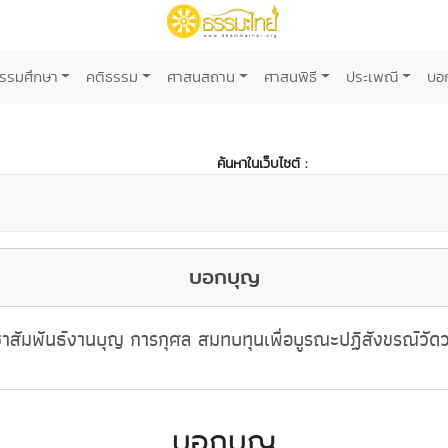
รรมศึกษา
คติธรรม
ศาสนสถาน
ศาสนพิธี
ประเพณี
บอ
ค้นหาในเว็บไซต์ :
บอกบุญ
าสัมพันธ์งานบุญ การกุศล สมทบทุนเพื่อบูรณะปฏิสังขรณ์วัด
บอกบุญ