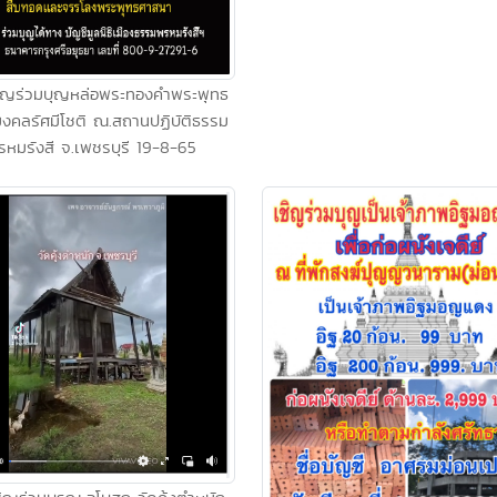
ชิญร่วมบุญหล่อพระทองคำพระพุทธ
คลรัศมีโชติ ณ.สถานปฏิบัติธรรม
รหมรังสี จ.เพชรบุรี 19-8-65