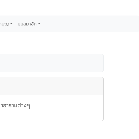
กบุญ
มุมสมาชิก
วาอารามต่างๆ