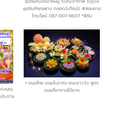
อุปถัมภ์บวชนาคหมู่..รับ15เจ้าภาพ ((ดูเเล
อุปถัมภ์ทุกอย่าง ตลอด2เดือน)) #สอบถาม
โทร/ไลน์ 087-007-8607 *พิธีบ
• ขนมไทย ขนมโบราณ ขนมชาววัง สูตร
แห่งบุญ
ขนมที่หาทานได้ยาก
ระประธาน