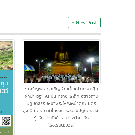
+
New Post
• เจริญพร ขอเชิญร่วมเป็นเจ้าภาพกฐิน
ผ้าป่า อิฐ หิน ปูน ทราย เหล็ก สร้างลาน
ปฏิบัติธรรมหน้าพระใหญ่หน้าตัก7เมตร
สูง10เมตร ตามโครงการอบรมปฏิบัติธรรม
รู้-รัก-สามัคคี ระหว่างบ้าน วัด
โรงเรียน(บวร)