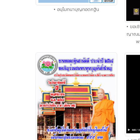
• อนุโมทนาบุญทอดกฐิน
• ขอเ
ญาณมง
พ