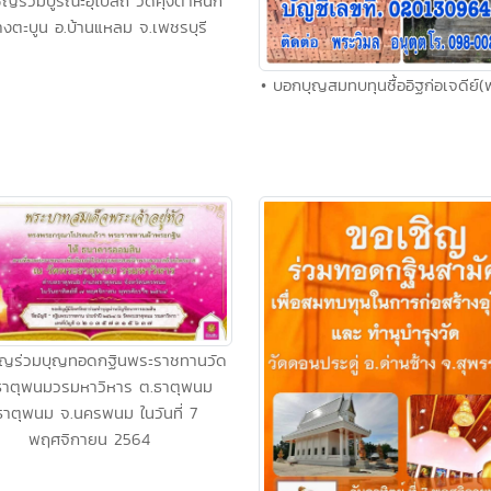
ิญร่วมบูรณะอุโบสถ วัดคุ้งตำหนัก
างตะบูน อ.บ้านแหลม จ.เพชรบุรี
• บอกบุญสมทบทุนซื้ออิฐก่อเจดีย์(
ชิญร่วมบุญทอดกฐินพระราชทานวัด
าตุพนมวรมหาวิหาร ต.ธาตุพนม​
ธาตุพนม​ จ.นครพนม ในวันที่​ 7​
พฤศจิกายน​ 2564