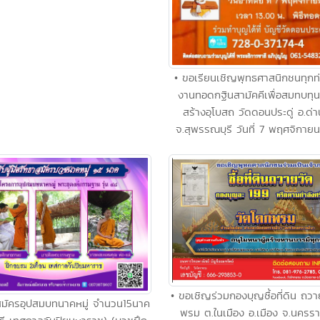
• ขอเรียนเชิญพุทธศาสนิกชนทุกท
งานทอดกฐินสามัคคีเพื่อสมทบทุ
สร้างอุโบสถ วัดดอนประดู่ อ.ด่า
จ.สุพรรณบุรี วันที่ 7 พฤศจิกาย
• ขอเชิญร่วมกองบุญซื้อที่ดิน ถว
สมัครอุปสมบทนาคหมู่ จำนวน15นาค
พรม ต.ในเมือง อ.เมือง จ.นครรา