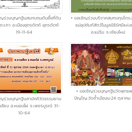
ิญร่วมบุญกฐินสมทบทุนดินซื้อที่ดิน
• ขอเชิญร่วมบริจาคสมทบทุนโตร
้งตะเภา อ.เมืองอุตรดิตถ์ อุตรดิตถ์
แม่อุปถัมภ์สัตว์ในมูลนิธิรัศมีแห่
19-11-64
อ.แม่ริม จ.เชียงใหม่
• ขอเชิญร่วมบุญกฐินวัดพุทธ
ปัญโญ:วัดถ้ำเมืองนะ24 ตุลาคม
ิญร่วมบุญกฐินสามัคคีวัดธรรมยาน
ฉลียง อ.หนองไผ่ จ.เพชรบูรณ์ 31-
10-64