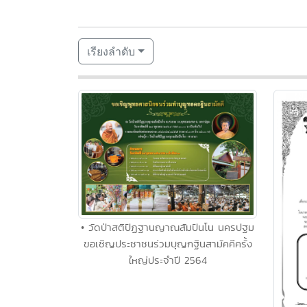
เรียงลำดับ
• วัดป่าสติปัฏฐานญาณสัมปันโน นครปฐม
ขอเชิญประชาชนร่วมบุญกฐินสามัคคีครั้ง
ใหญ่ประจำปี 2564