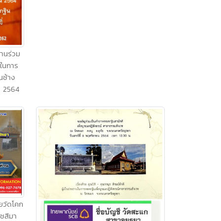
่านร่วม
นในการ
นช้าง
น 2564
ายวัดโคก
ชสีมา