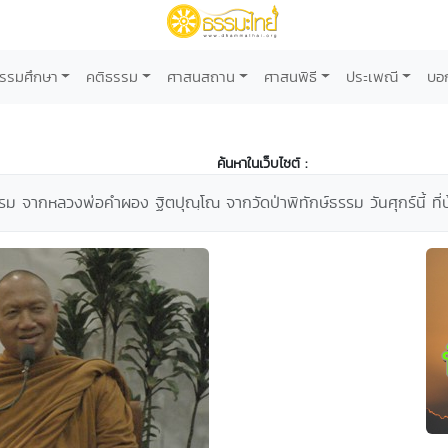
รรมศึกษา
คติธรรม
ศาสนสถาน
ศาสนพิธี
ประเพณี
บอ
ค้นหาในเว็บไซต์ :
 จากหลวงพ่อคำผอง ฐิตปุณฺโณ จากวัดป่าพิทักษ์ธรรม วันศุกร์นี้ ที่บ้