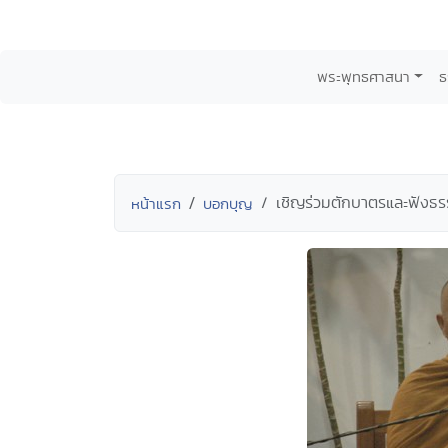
พระพุทธศาสนา
ธ
เชิญร่วมตักบาตรและฟังธรรม
หน้าแรก
บอกบุญ