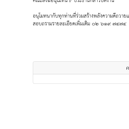
คณะสงฆ์อนุโมทนา/ ประธานกล่าวปิดงาน
อนุโมทนากับทุกท่านที่ร่วมสร้างพลังความดีถว
สอบถรามรายละเอียดเพิ่มเติม ๐๒ ๖๑๙ ๗๔๗๔
ค