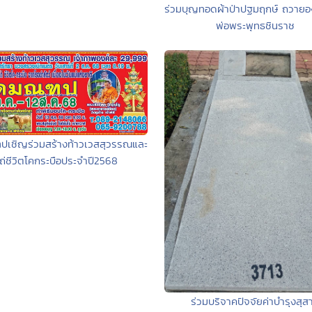
ร่วมบุญทอดผ้าป่าปฐมฤกษ์ ถวายอ
พ่อพระพุทธชินราช
ปเชิญร่วมสร้างท้าวเวสสุวรรณและ
ไถ่ชีวิตโคกระบือประจำปี2568
ร่วมบริจาคปัจจัยค่าบำรุงสุส