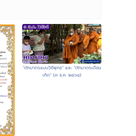
“ตักบาตรแบบวิถีพุทธ” และ “ตักบาตรเดือน
เกิด” (๓ ธ.ค. ๒๕๖๕)