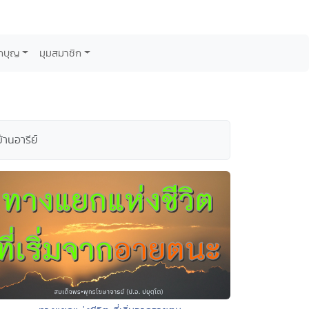
กบุญ
มุมสมาชิก
านอารีย์