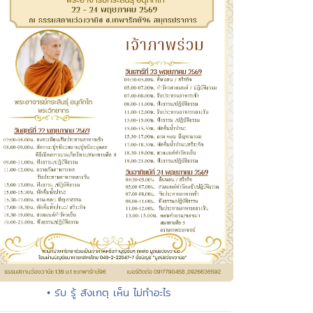
• รับ รู้ สังเกตุ เห็น ไม่ทำอะไร