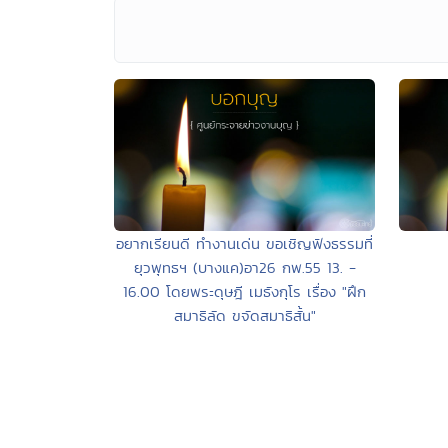
อยากเรียนดี ทำงานเด่น ขอเชิญฟังธรรมที่
ยุวพุทธฯ (บางแค)อา26 กพ.55 13. -
16.00 โดยพระดุษฎี เมธังกุโร เรื่อง "ฝึก
สมาธิลัด ขจัดสมาธิสั้น"