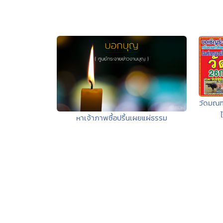
วัดมณฑ
หาเจ้าภาพซื้อปริ้นเผยแผ่ธรรม