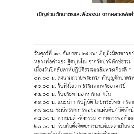
เชิญร่วมตักบาตรและฟังธรรม จากหลวงพ่อคำผอง
วันศุกร์ที่ ๓๐ กันยายน ๒๕๕๔ เชิญมิ่งมิตรชาวอ
หลวงพ่อคำผอง ฐิตปุณฺโณ จากวัดป่าพิทักษ์ธรรม
เนื่องวันปิดสัปดาห์ปฏิบัติธรรมเฉลิมพระเกียรติ ฯ
๐๗.๐๐ น. ลงนามถวายพระพร/ ทำบุญตักบาตรหล
๑๐.๐๐ น. รับฟังโอวาทธรรมจากพระอาจารย์
๑๑.๐๐ น. รับประทานอาหารกลางวัน
๑๓.๐๐ น. แนะนำการปฏิบัติ โดยพระวิทยากรจากว
๑๗.๓๐น. ชมนิทรรศการพ่อของแผ่นดิน/ วิดิทัศน
๑๘.๐๐ น. สวดมนต์ -ฟังธรรม จากหลวงพ่อคำผอง
๒๐.๐๐ น. ร่วมกันตั้งจิตตภาวนาแผ่เมตตาเป็นพร