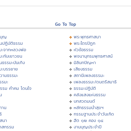
Go To Top
บุญ
พระพุทธศาสนา
นปฏิบัติธรรม
พระไตรปิฏก
มะจากหลวงพ่อ
หัวข้อธรรม
มะกับเยาวชน
พจนานุกรมพุทธศาสน์
นธรรมะบันเทิง
มิลินทปัญหา
มะบรรยาย
เสียงธรรม
วามธรรมะ
สถานีเพลงธรรมะ
ธรรมะ
เพลงธรรมะ/ดนตรีสมาธิ
ธรรม คำคม โดนใจ
ธรรมะปฏิบัติ
ม
คลังแสงแห่งธรรม
บทสวดมนต์
ทาน
หลักธรรมนำสุขฯ
ิ
กรรมฐานประจำวันเกิด
สสนา
ฮีต ๑๒ คอง ๑๔
วาสกรรม
งานบุญประจำปี