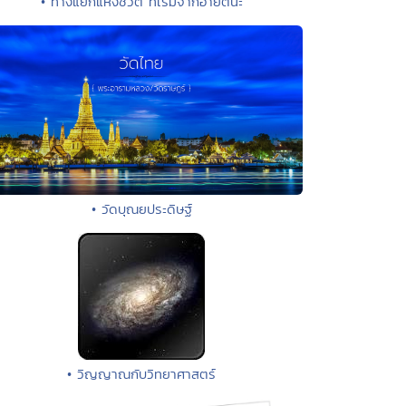
• ทางแยกแห่งชีวิต ที่เริ่มจากอายตนะ
• วัดบุณยประดิษฐ์
• วิญญาณกับวิทยาศาสตร์