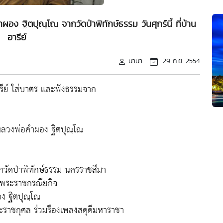
 ฐิตปุณฺโณ จากวัดป่าพิทักษ์ธรรม วันศุกร์นี้ ที่บ้าน
อารีย์
นานา
29 ก.ย. 2554
ารีย์ ใส่บาตร และฟังธรรมจาก
วงพ่อคำผอง ฐิตปุณฺโณ
ัดป่าพิทักษ์ธรรม นครราชสีมา
์พระราชกรณียกิจ
 ฐิตปุณฺโณ
ะราชกุศล ร่วมรืองเพลงสดุดีมหาราชา