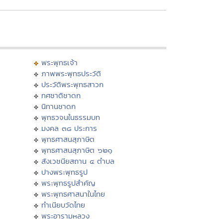
พระพุทธเจ้า
ภาพพระพุทธประวัติ
ประวัติพระพุทธสาวก
ทศชาติชาดก
นิทานชาดก
พุทธวจนในธรรมบท
มงคล ๓๘ ประการ
พุทธศาสนสุภาษิต
พุทธศาสนสุภาษิต ๖๒๑
สังเวชนียสถาน ๔ ตำบล
ปางพระพุทธรูป
พระพุทธรูปสำคัญ
พระพุทธศาสนาในไทย
ทำเนียบวัดไทย
พระอารามหลวง