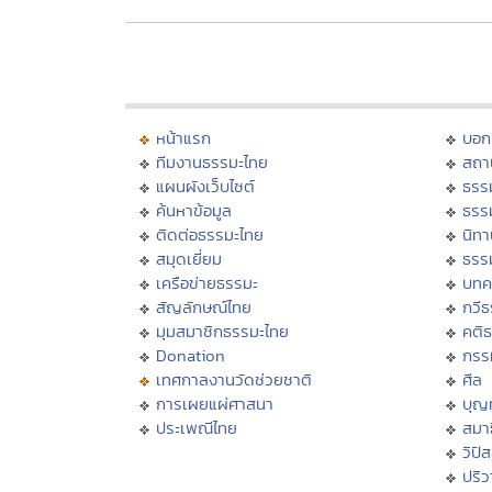
หน้าแรก
บอก
ทีมงานธรรมะไทย
สถา
แผนผังเว็บไซต์
ธรร
ค้นหาข้อมูล
ธรร
ติดต่อธรรมะไทย
นิทา
สมุดเยี่ยม
ธรร
เครือข่ายธรรมะ
บทค
สัญลักษณ์ไทย
กวี
มุมสมาชิกธรรมะไทย
คติ
Donation
กรร
เทศกาลงานวัดช่วยชาติ
ศีล
การเผยแผ่ศาสนา
บุญ
ประเพณีไทย
สมาธ
วิปั
ปริ