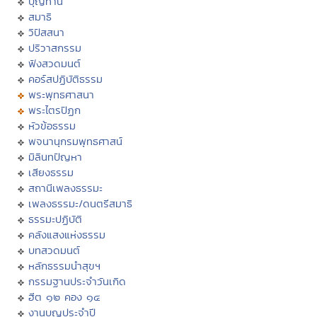
บุญทาน
สมาธิ
วิปัสสนา
ปริวาสกรรม
ฟังสวดมนต์
คอร์สปฏิบัติธรรม
พระพุทธศาสนา
พระไตรปิฏก
หัวข้อธรรม
พจนานุกรมพุทธศาสน์
มิลินทปัญหา
เสียงธรรม
สถานีเพลงธรรมะ
เพลงธรรมะ/ดนตรีสมาธิ
ธรรมะปฏิบัติ
คลังแสงแห่งธรรม
บทสวดมนต์
หลักธรรมนำสุขฯ
กรรมฐานประจำวันเกิด
ฮีต ๑๒ คอง ๑๔
งานบุญประจำปี