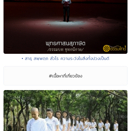
• สาธุ สพฺพตฺถ สํวโร ความระวังในสิ่งทั้งปวงเป็นดี
#เนื้อหาที่เกี่ยวข้อง