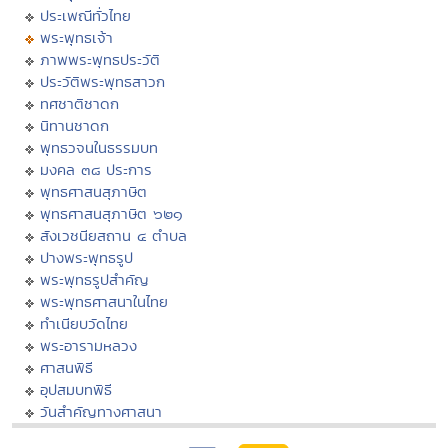
ประเพณีทั่วไทย
พระพุทธเจ้า
ภาพพระพุทธประวัติ
ประวัติพระพุทธสาวก
ทศชาติชาดก
นิทานชาดก
พุทธวจนในธรรมบท
มงคล ๓๘ ประการ
พุทธศาสนสุภาษิต
พุทธศาสนสุภาษิต ๖๒๑
สังเวชนียสถาน ๔ ตำบล
ปางพระพุทธรูป
พระพุทธรูปสำคัญ
พระพุทธศาสนาในไทย
ทำเนียบวัดไทย
พระอารามหลวง
ศาสนพิธี
อุปสมบทพิธี
วันสำคัญทางศาสนา