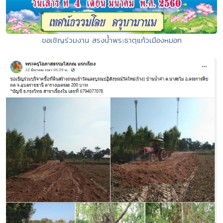
ขอเชิญร่วมงาน สรงน้ำพระธาตุแก้วเมืองหมอก