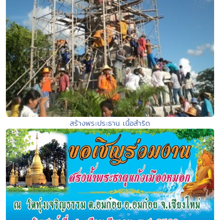
สร้างพระประธาน เนื้อสำริด