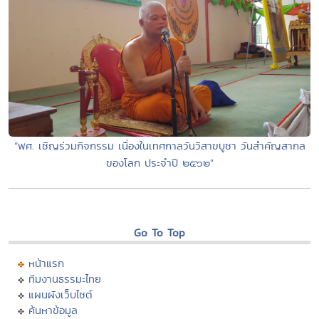
“พศ. เชิญร่วมกิจกรรม เนื่องในเทศกาลวันวิสาขบูชา วันสำคัญสากล
ของโลก ประจำปี ๒๕๖๒”
Go To Top
หน้าแรก
ทีมงานธรรมะไทย
แผนผังเว็บไซต์
ค้นหาข้อมูล