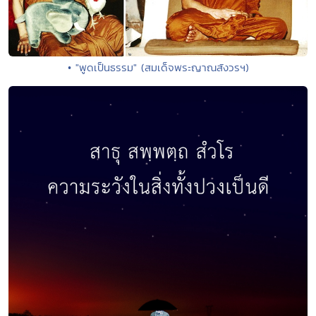
• "พูดเป็นธรรม" (สมเด็จพระญาณสังวรฯ)