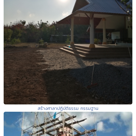
สร้างศาลาปฏิบัติธรรม กรรมฐาน