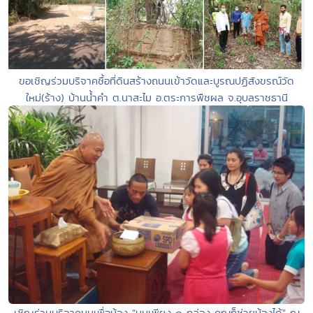
ขอเชิญร่วมบริจาคซื้อที่ดินสร้างถนนเข้าวัดและบูรณปฏิสังขรณ์วัด
ใหม่(ร้าง) บ้านน้ำคำ ต.นาสะไม อ.ตระการพืชผล จ.อุบลราชธานี
เชิญร่วมบริจาคนมเพื่อน้อง “นมเพียง ๑ กล่อง คุณก็ช่วยน้องได้” ณ