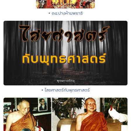
• ๓๔.ปางห้ามพยาธิ
• ไสยศาสตร์กับพุทธศาสตร์