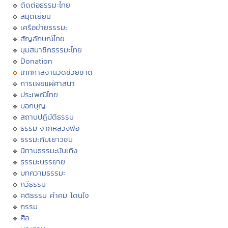
ติดต่อธรรมะไทย
สมุดเยี่ยม
เครือข่ายธรรมะ
สัญลักษณ์ไทย
มุมสมาชิกธรรมะไทย
Donation
เทศกาลงานวัดช่วยชาติ
การเผยแผ่ศาสนา
ประเพณีไทย
บอกบุญ
สถานปฏิบัติธรรม
ธรรมะจากหลวงพ่อ
ธรรมะกับเยาวชน
นิทานธรรมะบันเทิง
ธรรมะบรรยาย
บทความธรรมะ
กวีธรรมะ
คติธรรม คำคม โดนใจ
กรรม
ศีล