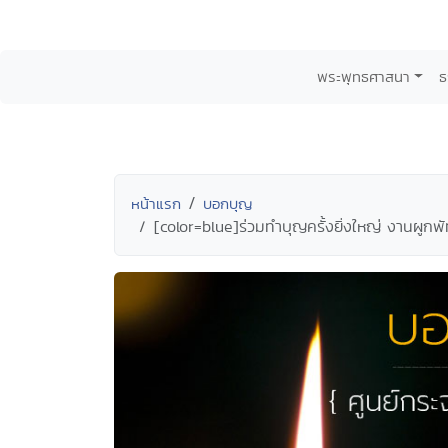
พระพุทธศาสนา
ธ
หน้าแรก
บอกบุญ
[color=blue]ร่วมทำบุญครั้งยิ่งใหญ่ งานผูกพ