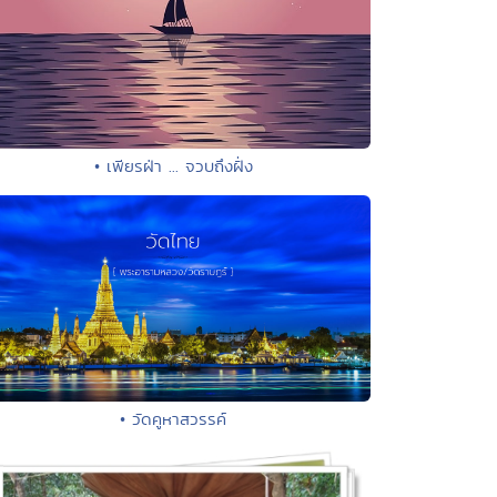
• เพียรฝ่า ... จวบถึงฝั่ง
• วัดคูหาสวรรค์