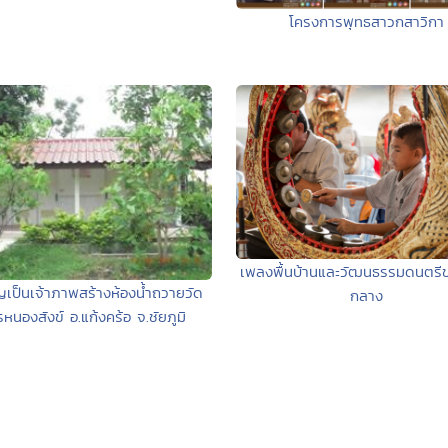
โครงการพุทธสาวกสาวิกา
เพลงพื้นบ้านและวัฒนธรรมดนตร
ญเป็นเจ้าภาพสร้างห้องน้ำถวายวัด
กลาง
รหนองสังข์ อ.แก้งคร้อ จ.ชัยภูมิ