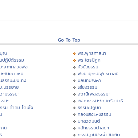
Go To Top
บุญ
พระพุทธศาสนา
นปฏิบัติธรรม
พระไตรปิฏก
มะจากหลวงพ่อ
หัวข้อธรรม
มะกับเยาวชน
พจนานุกรมพุทธศาสน์
นธรรมะบันเทิง
มิลินทปัญหา
มะบรรยาย
เสียงธรรม
วามธรรมะ
สถานีเพลงธรรมะ
ธรรมะ
เพลงธรรมะ/ดนตรีสมาธิ
ธรรม คำคม โดนใจ
ธรรมะปฏิบัติ
ม
คลังแสงแห่งธรรม
บทสวดมนต์
ทาน
หลักธรรมนำสุขฯ
ิ
กรรมฐานประจำวันเกิด