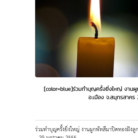
[color=blue]ร่วมทำบุญครั้งยิ่งใหญ่ งานผู
อ.เมือง จ.สมุทรสาคร
ร่วมทำบุญครั้งยิ่งใหญ่ งานผูกพัทสีมาปิดทองฝังล
- 29 มกราคม 2555