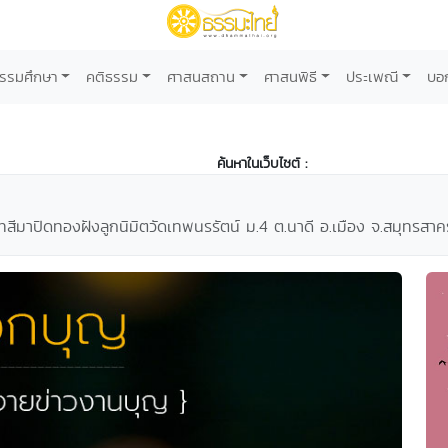
รรมศึกษา
คติธรรม
ศาสนสถาน
ศาสนพิธี
ประเพณี
บอ
ค้นหาในเว็บไซต์ :
ัทสีมาปิดทองฝังลูกนิมิตวัดเทพนรรัตน์ ม.4 ต.นาดี อ.เมือง จ.สมุทรส