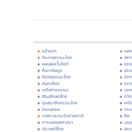
หน้าแรก
บอก
ทีมงานธรรมะไทย
สถา
แผนผังเว็บไซต์
ธรร
ค้นหาข้อมูล
ธรร
ติดต่อธรรมะไทย
นิทา
สมุดเยี่ยม
ธรร
เครือข่ายธรรมะ
บทค
สัญลักษณ์ไทย
กวี
มุมสมาชิกธรรมะไทย
คติ
Donation
กรร
เทศกาลงานวัดช่วยชาติ
ศีล
การเผยแผ่ศาสนา
บุญ
ประเพณีไทย
สมาธ