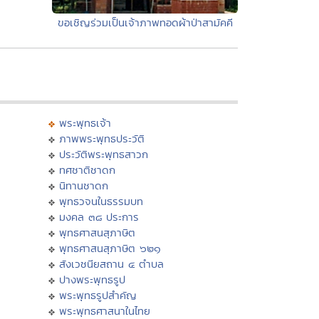
ขอเชิญร่วมเป็นเจ้าภาพทอดผ้าป่าสามัคคี
พระพุทธเจ้า
ภาพพระพุทธประวัติ
ประวัติพระพุทธสาวก
ทศชาติชาดก
นิทานชาดก
พุทธวจนในธรรมบท
มงคล ๓๘ ประการ
พุทธศาสนสุภาษิต
พุทธศาสนสุภาษิต ๖๒๑
สังเวชนียสถาน ๔ ตำบล
ปางพระพุทธรูป
พระพุทธรูปสำคัญ
พระพุทธศาสนาในไทย