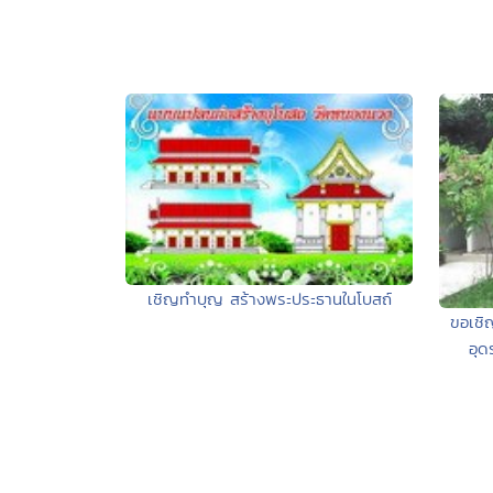
เชิญทำบุญ สร้างพระประธานในโบสถ์
ขอเชิ
อุด