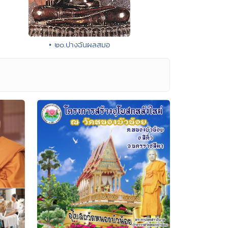
• ๒๐.ปางฉันผลสมอ