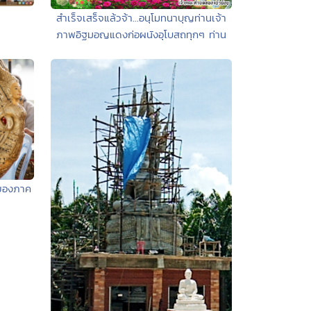
สำเร็จเสร็จแล้วจ้า...อนุโมทนาบุญท่านเจ้า
ภาพอิฐมอญแดงก่อผนังอุโบสถทุกๆ ท่าน
ีของภาค