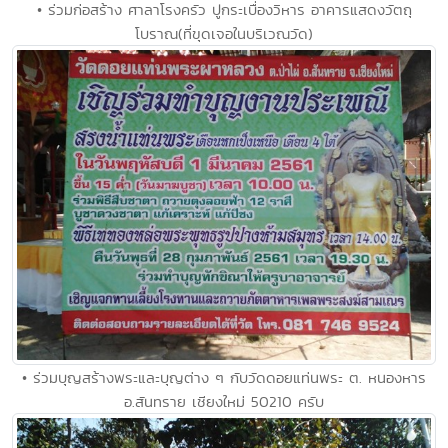
• ร่วมก่อสร้าง ศาลาโรงครัว ปูกระเบื่องวิหาร อาคารแสดงวัตถุ
โบราณ(ที่ขุดเจอในบริเวณวัด)
• ร่วมบุญสร้างพระและบุญต่าง ๆ กับวัดดอยแท่นพระ ต. หนองหาร
อ.สันทราย เชียงใหม่ 50210 ครับ