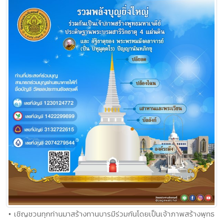
• เชิญชวนทุกท่านมาสร้างทานบารมีร่วมกันโดยเป็นเจ้าภาพสร้างพุทธ