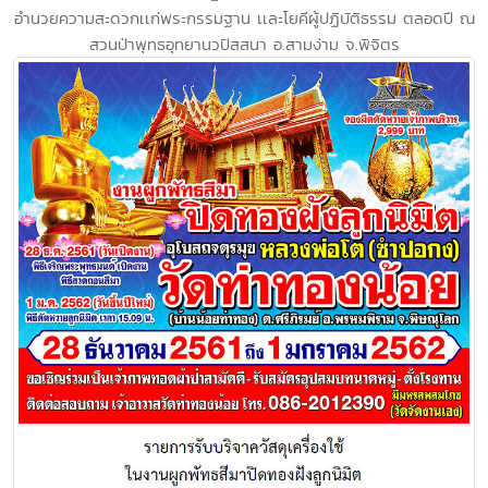
อำนวยความสะดวกเเก่พระกรรมฐาน เเละโยคีผู้ปฏิบัติธรรม ตลอดปี ณ
สวนป่าพุทธอุทยานวปัสสนา อ.สามง่าม จ.พิจิตร