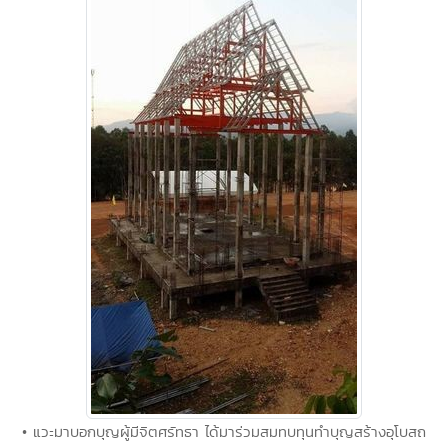
• แวะมาบอกบุญผู้มีจิตศรัทธา ได้มาร่วมสมทบทุนทำบุญสร้างอุโบสถ