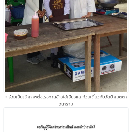
• ร่วมเป็นเจ้าภาพตั้งโรงทานข้าวไข่เจียวและก๋วยเตี๋ยวกับวัดป่าเมตตา
วนาราม