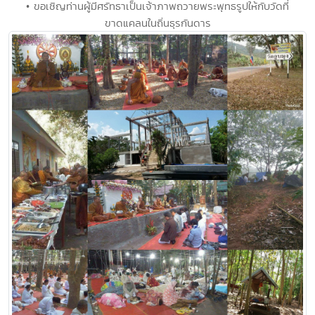
• ขอเชิญท่านผู้มีศรัทธาเป็นเจ้าภาพถวายพระพุทธรูปให้กับวัดที่
ขาดแคลนในถิ่นธุรกันดาร