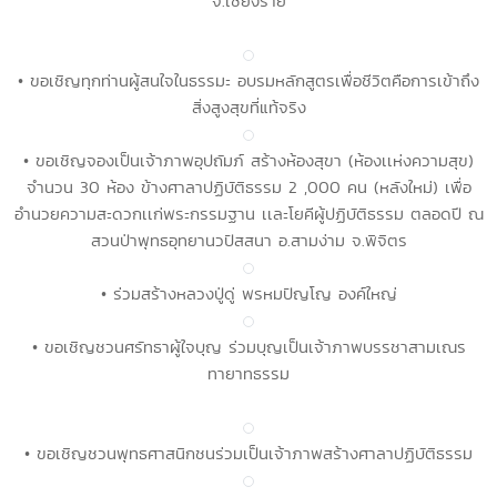
จ.เชียงราย
• ขอเชิญทุกท่านผู้สนใจในธรรมะ อบรมหลักสูตรเพื่อชีวิตคือการเข้าถึง
สิ่งสูงสุขที่แท้จริง
• ขอเชิญจองเป็นเจ้าภาพอุปถัมภ์ สร้างห้องสุขา (ห้องเเห่งความสุข)
จำนวน 30 ห้อง ข้างศาลาปฏิบัติธรรม 2 ,000 คน (หลังใหม่) เพื่อ
อำนวยความสะดวกเเก่พระกรรมฐาน เเละโยคีผู้ปฏิบัติธรรม ตลอดปี ณ
สวนป่าพุทธอุทยานวปัสสนา อ.สามง่าม จ.พิจิตร
• ร่วมสร้างหลวงปู่ดู่ พรหมปัญโญ องค์ใหญ่
• ขอเชิญชวนศรัทธาผู้ใจบุญ ร่วมบุญเป็นเจ้าภาพบรรชาสามเณร
ทายาทธรรม
• ขอเชิญชวนพุทธศาสนิกชนร่วมเป็นเจ้าภาพสร้างศาลาปฏิบัติธรรม