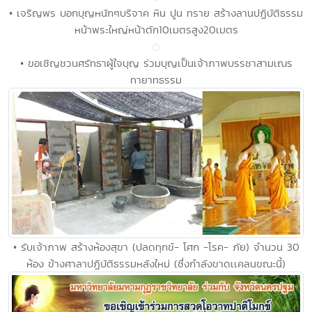
• เจริญพร บอกบุญหนักๆบริจาค หิน ปูน ทราย สร้างลานปฏิบัติธรรม
หน้าพระใหญ่หน้าตัก10เมตรสูง20เมตร
• ขอเชิญชวนศรัทธาผู้ใจบุญ ร่วมบุญเป็นเจ้าภาพบรรชาสามเณร
ทายาทธรรม
• รับเจ้าภาพ สร้างห้องสุขา (ปลดทุกข์- โศก -โรค- ภัย) จำนวน 30
ห้อง ข้างศาลาปฏิบัติธรรมหลังใหม่ (ซึ่งกำลังขาดเเคลนขณะนี้)