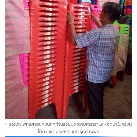
• ขอเชิญพุทธศาสนิกชนทุกท่านร่วมบุญตามศรัทธาและเจตนาในครั้งนี้
ได้ตามแต่ประสงค์นะสาธุเจริญพร