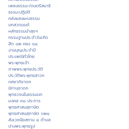
เพลงธรรมะ/ดนตรีสมาธิ
ธรรมะปฏิบัติ
คลังแสงแห่งธรรม
บทสวดมนต์
หลักธรรมนำสุขฯ
กรรมฐานประจำวันเกิด
ฮีต ๑๒ คอง ๑๔
งานบุญประจำปี
ประเพณีทั่วไทย
พระพุทธเจ้า
ภาพพระพุทธประวัติ
ประวัติพระพุทธสาวก
ทศชาติชาดก
นิทานชาดก
พุทธวจนในธรรมบท
มงคล ๓๘ ประการ
พุทธศาสนสุภาษิต
พุทธศาสนสุภาษิต ๖๒๑
สังเวชนียสถาน ๔ ตำบล
ปางพระพุทธรูป