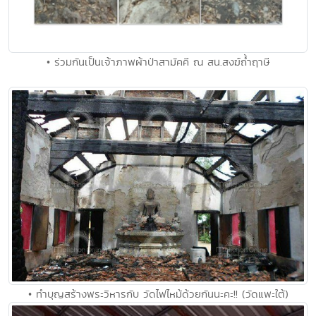
• ร่วมกันเป็นเจ้าภาพผ้าป่าสามัคคี ณ สน.สงฆ์ถ้ำฤาษี
• ทำบุญสร้างพระวิหารกับ วัดไฟไหม้ด้วยกันนะคะ!! (วัดแพะใต้)