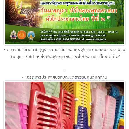
• มหาวิทยาลัยมหามกุฏราชวิทยาลัย ขอเชิญพุทธศาสนิกชนร่วมงานวัน
มาฆบูชา 2561 “หัวใจพระพุทธศาสนา หัวใจประชาชาวไทย ปีที่ ๒”
• เจริญพรประกาศบอกบุญแด่สาธุชนคนดีทุกท่าน