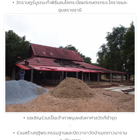
• วัดราษฏร์บูรณะทำพิธีมอบโคกระบือแก่เกษตรกรจ.โคราชและ
อุบลราชธานี
• ขอเชิญร่วมเป็นเจ้าภาพมุงหลังคาศาลวัดที่ชำรุด
• ร่วมสร้างกุฎิพระกรรมฐานและปิดวาจาวัดป่าเมตตาวนาราม