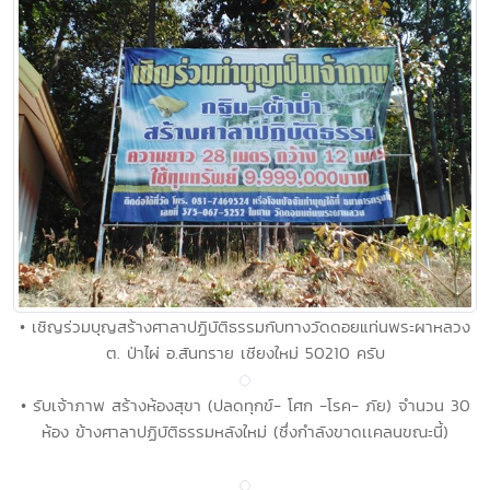
• เชิญร่วมบุญสร้างศาลาปฏิบัติธรรมกับทางวัดดอยแท่นพระผาหลวง
ต. ป่าไผ่ อ.สันทราย เชียงใหม่ 50210 ครับ
• รับเจ้าภาพ สร้างห้องสุขา (ปลดทุกข์- โศก -โรค- ภัย) จำนวน 30
ห้อง ข้างศาลาปฏิบัติธรรมหลังใหม่ (ซึ่งกำลังขาดเเคลนขณะนี้)