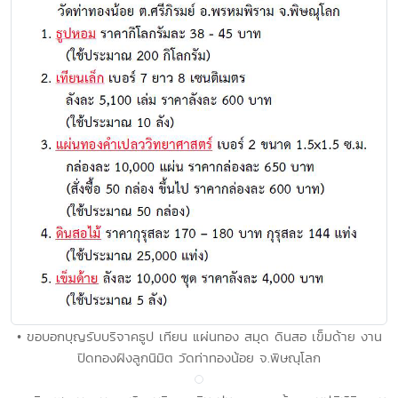
• ขอบอกบุญรับบริจาคธูป เทียน แผ่นทอง สมุด ดินสอ เข็มด้าย งาน
ปิดทองฝังลูกนิมิต วัดท่าทองน้อย จ.พิษณุโลก