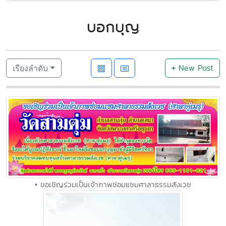
บอกบุญ
+
New Post
เรียงลำดับ
• ขอเชิญร่วมเป็นเจ้าภาพซ่อมแซมศาลาธรรมสังเวช