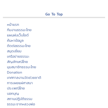
Go To Top
หน้าแรก
ทีมงานธรรมะไทย
แผนผังเว็บไซต์
ค้นหาข้อมูล
ติดต่อธรรมะไทย
สมุดเยี่ยม
เครือข่ายธรรมะ
สัญลักษณ์ไทย
มุมสมาชิกธรรมะไทย
Donation
เทศกาลงานวัดช่วยชาติ
การเผยแผ่ศาสนา
ประเพณีไทย
บอกบุญ
สถานปฏิบัติธรรม
ธรรมะจากหลวงพ่อ