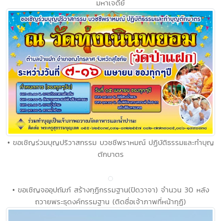
มหาเจดีย์
• ขอเชิญร่วมบุญปริวาสกรรม บวชชีพราหมณ์ ปฏิบัติธรรมและทำบุญ
ตักบาตร
• ขอเชิญจออุปถัมภ์ สร้างกุฏิกรรมฐาน(ปิดวาจา) จำนวน 30 หลัง
ถวายพระธุดงค์กรรมฐาน (ติดชื่อเจ้าภาพที่หน้ากุฏิ)