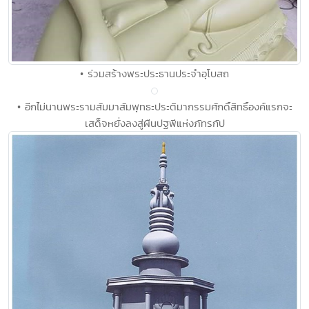
• ร่วมสร้างพระประธานประจำอุโบสถ
• อีกไม่นานพระรามสัมมาสัมพุทธะประติมากรรมศักดิ์สิทธิ์องค์แรกจะ
เสด็จหยั่งลงสู่ผืนปฐพีแห่งภัทรกัป