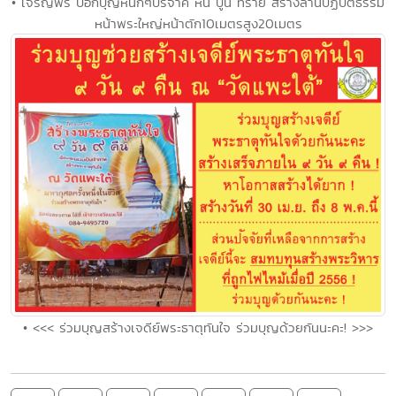
• เจริญพร บอกบุญหนักๆบริจาค หิน ปูน ทราย สร้างลานปฏิบัติธรรม
หน้าพระใหญ่หน้าตัก10เมตรสูง20เมตร
• <<< ร่วมบุญสร้างเจดีย์พระธาตุทันใจ ร่วมบุญด้วยกันนะคะ! >>>