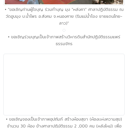
• "ขอเชิญท่านผู้ใจบุญ ร่วมทำบุญ มุง "หลังคา" ศาลาปฏิบัติธรรม ณ
วัดอูบมุง บ.น้ำไพร อ.สังคม จ.หนองคาย (ริมแม่น้ำโขง ชายแดนไทย-
ลาว)"
• ขอเชิญร่วมบุญเป็นเจ้าภาพสร้างวิหารดินสำนักปฏิบัติธรรมแพร่
ธรรมจักร
• ขอเชิญจองเป็นเจ้าภาพอุปถัมภ์ สร้างห้องสุขา (ห้องเเห่งความสุข)
จำนวน 30 ห้อง ข้างศาลาปฏิบัติธรรม 2 ,000 คน (หลังใหม่) เพื่อ