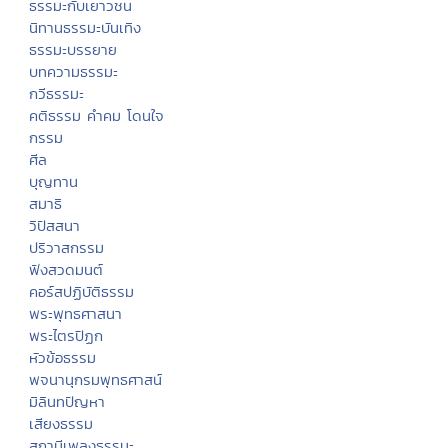
ธรรมะกับเยาวชน
นิทานธรรมะบันเทิง
ธรรมะบรรยาย
บทความธรรมะ
กวีธรรมะ
คติธรรม คำคม โดนใจ
กรรม
ศีล
บุญทาน
สมาธิ
วิปัสสนา
ปริวาสกรรม
ฟังสวดมนต์
คอร์สปฏิบัติธรรม
พระพุทธศาสนา
พระไตรปิฏก
หัวข้อธรรม
พจนานุกรมพุทธศาสน์
มิลินทปัญหา
เสียงธรรม
สถานีเพลงธรรมะ