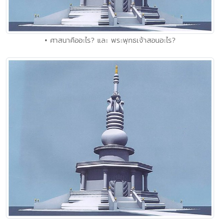
• ศาสนาคืออะไร? และ พระพุทธเจ้าสอนอะไร?