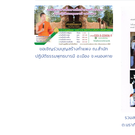
ขอเชิญร่วมบุญสร้างกำแพง ณ.สำนัก
ปฏิบัติธรรมพุทธบารมี อ.เมือง จ.หนองคาย
รวมสร
ต.นราภ