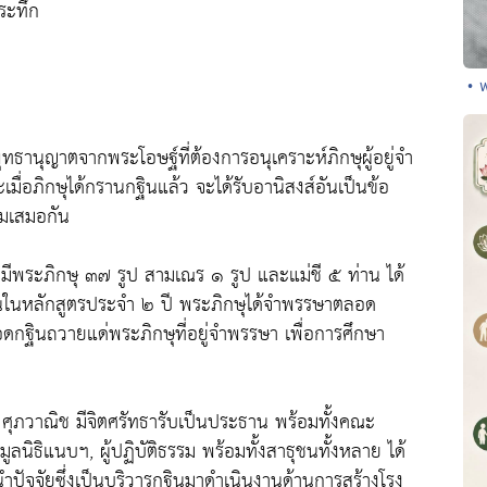
ระทึก
• 
ุทธานุญาตจากพระโอษฐ์ที่ต้องการอนุเคราะห์ภิกษุผู้อยู่จำ
ื่อภิกษุได้กรานกฐินแล้ว จะได้รับอานิสงส์อันเป็นข้อ
ยมเสมอกัน
มีพระภิกษุ ๓๗ รูป สามเณร ๑ รูป และแม่ชี ๕ ท่าน ได้
นในหลักสูตรประจำ ๒ ปี พระภิกษุได้จำพรรษาตลอด
ดกฐินถวายแด่พระภิกษุที่อยู่จำพรรษา เพื่อการศึกษา
 ศุภวาณิช มีจิตศรัทธารับเป็นประธาน พร้อมทั้งคณะ
นิธิแนบฯ, ผู้ปฏิบัติธรรม พร้อมทั้งสาธุชนทั้งหลาย ได้
่อนำปัจจัยซึ่งเป็นบริวารกฐินมาดำเนินงานด้านการสร้างโรง