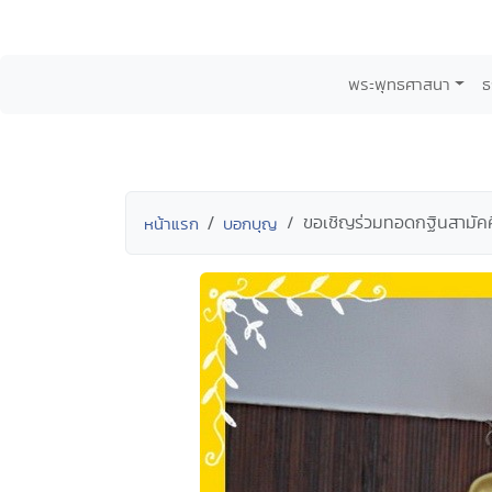
พระพุทธศาสนา
ธ
ขอเชิญร่วมทอดกฐินสามัคคี
หน้าแรก
บอกบุญ