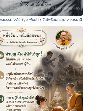
พระธรรมเจดีย์ (จูม พันธุโล) วัดโพธิสมภรณ์ จ.อุดรธานี