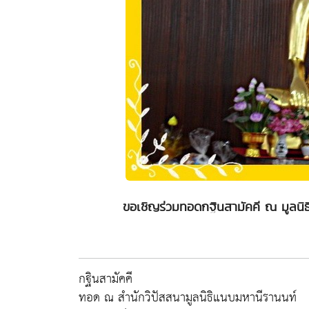
ขอเชิญร่วมทอดกฐินสามัคคี ณ มูลนิธิ
กฐินสามัคคี
ทอด ณ สำนักวิปัสสนามูลนิธิแนบมหานีรานนท์