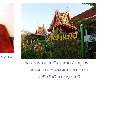
าว อนาล
ขออาราธนานิมนต์พระภิกษุเข้าอยู่ปาริวา
สกรรม ณ.วัดวังผาแดง ต.นาสวน
อ.ศรีสวัสดิ์ จ.กาญจนบุรี