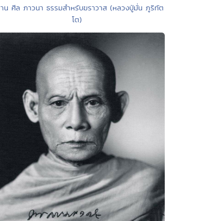
ทาน ศีล ภาวนา ธรรมสำหรับฆราวาส (หลวงปู่มั่น ภูริทัต
โต)