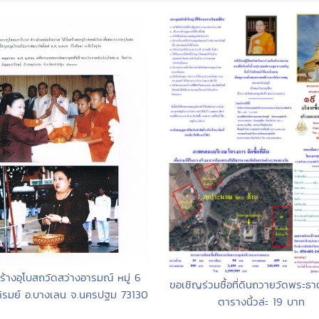
้างอุโบสถวัดสว่างอารมณ์ หมู่ 6
ขอเชิญร่วมซื้อที่ดินถวายวัดพระธาต
ิรมย์ อ.บางเลน จ.นครปฐม 73130
ตารางนิ้วล่ะ 19 บาท