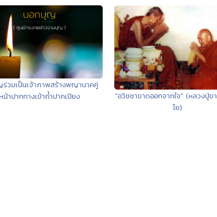
ญร่วมเป็นเจ้าภาพสร้างพญานาคคู่
"อวิชชาขาดออกจากใจ" (หลวงปู่ข
หน้าปากทางเข้าถ้ำปากเปียง
โย)