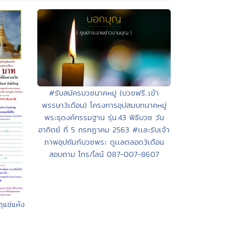
#รับสมัครบวชนาคหมู่ (บวชฟรี..เข้า
พรรษา3เดือน) โครงการอุปสมบทนาคหมู่
พระธุดงค์กรรมฐาน รุ่น.43 พิธีบวช วัน
อาทิตย์ ที่ 5 กรกฏาคม 2563 #เเละรับเจ้า
ภาพอุปถัมภ์บวชพระ ดูเเลตลอด3เดือน
สอบถาม โทร/ไลน์ 087-007-8607
ุแช่แห้ง