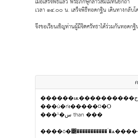
เมื่อเสร็จพิธีแล้ว พระภิกษุกล่าวสัมโมทนียกถา
เวลา ๑๔.๐๐ น. เสร็จพิธีทอดกฐิน เดินทางกลับโ
จึงขอเรียนเชิญท่านผู้มีจิตศรัทธาได้ร่วมกันทอดกฐ
ค
������ѭ����������ح�����Ѻ �ҡ��
���ú�ǹŧ�����¤�Ѻ
���¹�س than ���
����ö�͹�����������´�ѧ���