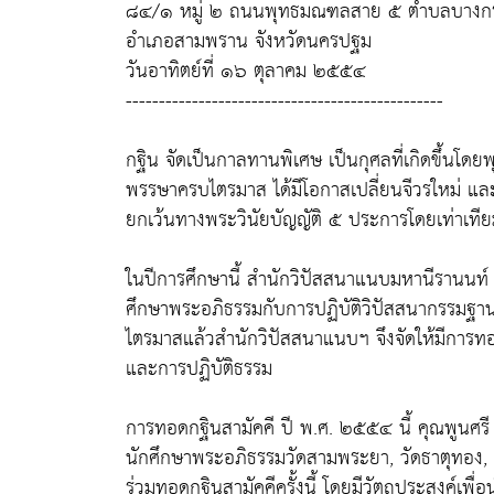
๘๔/๑ หมู่ ๒ ถนนพุทธมณฑลสาย ๕ ตำบลบางก
อำเภอสามพราน จังหวัดนครปฐม
วันอาทิตย์ที่ ๑๖ ตุลาคม ๒๕๕๔
------------------------------------------------
กฐิน จัดเป็นกาลทานพิเศษ เป็นกุศลที่เกิดขึ้นโดยพ
พรรษาครบไตรมาส ได้มีโอกาสเปลี่ยนจีวรใหม่ และเม
ยกเว้นทางพระวินัยบัญญัติ ๕ ประการโดยเท่าเที
ในปีการศึกษานี้ สำนักวิปัสสนาแนบมหานีรานนท์ 
ศึกษาพระอภิธรรมกับการปฏิบัติวิปัสสนากรรมฐา
ไตรมาสแล้วสำนักวิปัสสนาแนบฯ จึงจัดให้มีการทอ
และการปฏิบัติธรรม
การทอดกฐินสามัคคี ปี พ.ศ. ๒๕๕๔ นี้ คุณพูนศรี
นักศึกษาพระอภิธรรมวัดสามพระยา, วัดธาตุทอง, มูล
ร่วมทอดกฐินสามัคคีครั้งนี้ โดยมีวัตถุประสงค์เพื