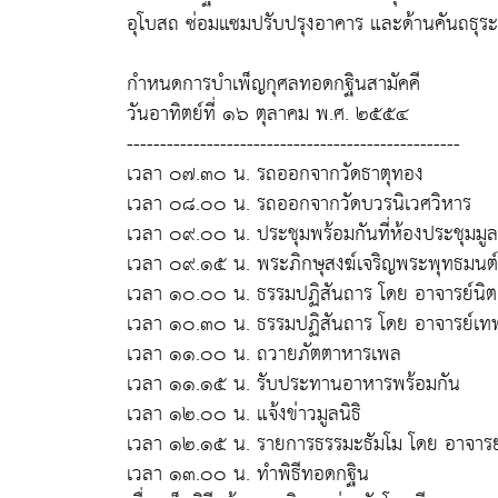
อุโบสถ ซ่อมแซมปรับปรุงอาคาร และด้านคันถธุระก
กำหนดการบำเพ็ญกุศลทอดกฐินสามัคคี
วันอาทิตย์ที่ ๑๖ ตุลาคม พ.ศ. ๒๕๕๔
--------------------------------------------------
เวลา ๐๗.๓๐ น. รถออกจากวัดธาตุทอง
เวลา ๐๘.๐๐ น. รถออกจากวัดบวรนิเวศวิหาร
เวลา ๐๙.๐๐ น. ประชุมพร้อมกันที่ห้องประชุมมู
เวลา ๐๙.๑๕ น. พระภิกษุสงฆ์เจริญพระพุทธมนต์
เวลา ๑๐.๐๐ น. ธรรมปฏิสันถาร โดย อาจารย์นิต
เวลา ๑๐.๓๐ น. ธรรมปฏิสันถาร โดย อาจารย์เทพ
เวลา ๑๑.๐๐ น. ถวายภัตตาหารเพล
เวลา ๑๑.๑๕ น. รับประทานอาหารพร้อมกัน
เวลา ๑๒.๐๐ น. แจ้งข่าวมูลนิธิ
เวลา ๑๒.๑๕ น. รายการธรรมะธัมโม โดย อาจารย์สุ
เวลา ๑๓.๐๐ น. ทำพิธีทอดกฐิน