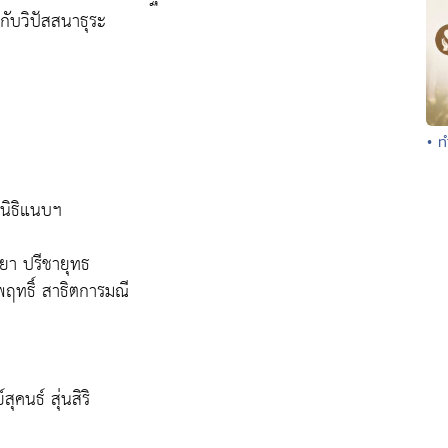
ับวิปัสสนาธุระ
• ท
ลนิธิแนบฯ
ยา ปรีชายุทธ
ฤทธิ์ สาธิตการมณี
คนธ์ สุ่นสิริ