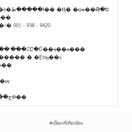
�����Ӻح���͹�Թ��ҹ ��Ҥ�á�ا�����ظ�� �Ң� �ӹѡ��Թ�Ե
���
1 - 938 - 9420
��ʹ���ŹԸ�Ṻ��ҹ��ҹ���
�� � ����ط�������� � �Ӻźҧ��з֡
û��
���ҵԴ��� 8.00 �. - 17.00 �. �ء�ѹ
��Һ�ͺ��Фس��Т�͹�����Һح���¹Ф��
#เนื้อหาที่เกี่ยวข้อง