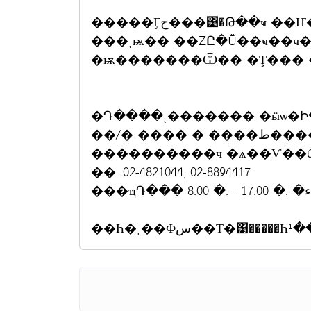
���ͺѭ�� ��ŹԸ�Ṻ��ҹ��ҹ
�ѭ�������Ѿ�� �Ţ��� �/� 00
�Դ����ͺ������� �ӹѡ�Ի
��/� ��
����������ҹ �ѧ��Ѵ��
��. 02-4821044, 02-8894417