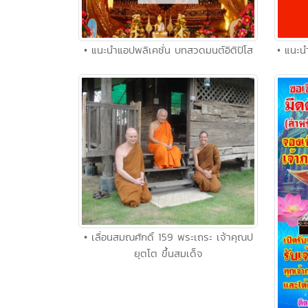
• แนะนำแอปพลิเคชั่น บทสวดมนต์อิติปิโส
• แนะน
• เลื่อนสมณศักดิ์ 159 พระเถระ เจ้าคุณป
ยุตโต ขึ้นสมเด็จ