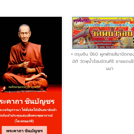
• ตรุษจีน ปี60 ผูกพัทธสีมาปิดทอง
มิติ วัดพุน้ำร้อนรัตนคีรี ชายแดนไ
นมา