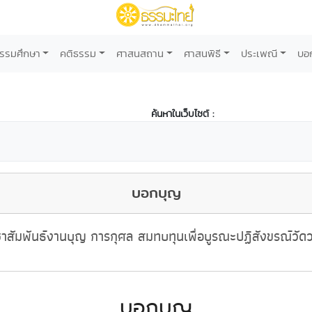
รรมศึกษา
คติธรรม
ศาสนสถาน
ศาสนพิธี
ประเพณี
บอ
ค้นหาในเว็บไซต์ :
บอกบุญ
าสัมพันธ์งานบุญ การกุศล สมทบทุนเพื่อบูรณะปฏิสังขรณ์วัด
บอกบุญ