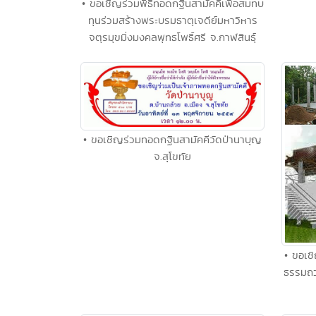
• ขอเชิญร่วมพิธีทอดกฐินสามัคคีเพื่อสมทบ
ทุนร่วมสร้างพระบรมธาตุเจดีย์มหาวิหาร
จตุรมุขมิ่งมงคลพุทธโพธิ์ศรี จ.กาฬสินธุ์
• ขอเชิญร่วมทอดกฐินสามัคคีวัดป่านาบุญ
จ.สุโขทัย
• ขอเช
ธรรมถว