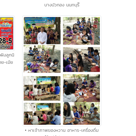
บางบัวทอง นนทบุร๊
ฝังลูกนิ
ทย-เมีย
• หาเจ้าภาพของหวาน อาหาร-เครื่องดื่ม