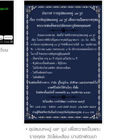
ต์บน
• อุปสมบทหมู่ ๘๙ รูป เพื่อถวายเป็นพระ
ราชกุศล วัดไผ่เหลือง บางรักพัฒนา