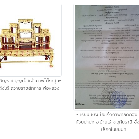
ชิญร่วมบุญเป็นเจ้าภาพโต๊ะหมู่ ๙
อตั้งโต๊ะถวายราชสักการะพ่อหลวง
• เรียนเชิญเป็นเจ้าภาพทอดกฐิน
ห้วยป่าปก อ.บ้านไร่ จ.อุทัยธานี ซึ่
เล็กๆในชนบท