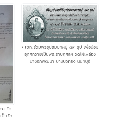
• เชิญร่วมพิธีอุปสมบทหมู่ ๘๙ รูป เพื่อน้อม
อุทิศถวายเป็นพระราชกุศลฯ วัดไผ่เหลือง
บางรักพัฒนา บางบัวทอง นนทบุรี
 ณ วัด
งเป็นวัด