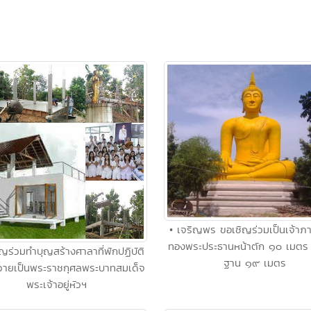
• เจริญพร ขอเชิญร่วมเป็นเจ้าภ
ทองพระประธานหน้าตัก ๑๐ เมตร 
ิญร่วมทำบุญสร้างศาลาที่พักปฏิบัติ
ฐาน ๑๙ เมตร
ายเป็นพระราชกุศลพระบาทสมเด็จ
พระเจ้าอยู่หัวฯ