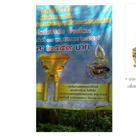
• ขอเ
เพื่