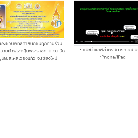
ชิญชวนพุทธศาสนิกชนทุกท่านร่วม
• แนะนำแอฟสำหรับการสวดมน
วายผ้าพระกฐินพระราชทาน ณ วัด
iPhone/iPad
ปูเลยสะหลีเวียงแก้ว จ.เชียงใหม่