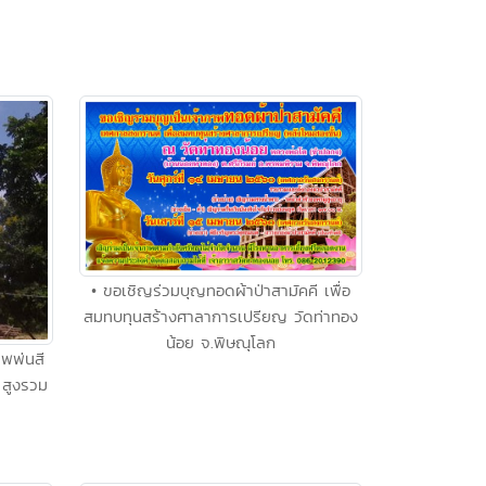
• ขอเชิญร่วมบุญทอดผ้าป่าสามัคคี เพื่อ
สมทบทุนสร้างศาลาการเปรียญ วัดท่าทอง
น้อย จ.พิษณุโลก
าพพ่นสี
สูงรวม