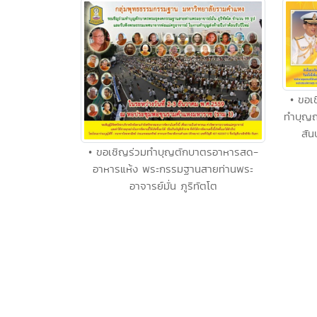
• ขอเ
ทำบุญถ
สัน
• ขอเชิญร่วมทำบุญตักบาตรอาหารสด-
อาหารแห้ง พระกรรมฐานสายท่านพระ
อาจารย์มั่น ภูริทัตโต