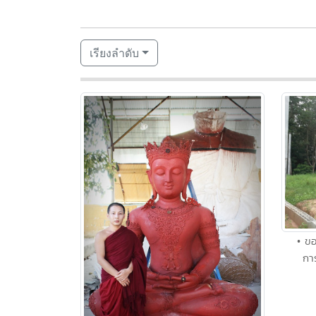
เรียงลำดับ
• ขอ
กา