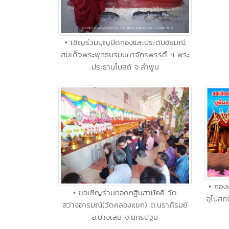
• เชิญร่วมบุญปิดทองและประดับอัยมณี
สมเด็จพระพุทธบรมมหาจักรพรรดิ์ ฯ พระ
ประธานโบสถ์ จ.ลำพูน
• กอง
• ขอเชิญร่วมทอดกฐินสามัคคี วัด
อุโบสถ
สว่างอารมณ์(วัดคลองแขก) ต.นราภิรมย์
อ.บางเลน จ.นครปฐม