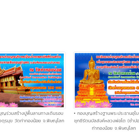
บุญร่วมสร้างปูพื้นลานทางเดินรอบ
• กองบุญสร้างฐานพระประธานอุโ
จตุรมุข วัดท่าทองน้อย จ.พิษณุโลก
ชุกชีรัตนบัลลังค์หลวงพ่อโต (ซำป
ท่าทองน้อย จ.พิษณุโลก