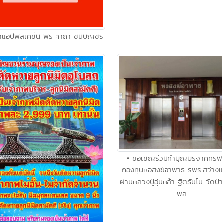
ำแอปพลิเคชั่น พระคาถา ชินบัญชร
• ขอเชิญร่วมทำบุญบริจาคทรัพย
กองทุนหอสงฆ์อาพาธ รพร.สว่าง
ผ่านหลวงปู่อุ่นหล้า ฐิตธัมโม วัดป่
พล