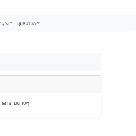
กบุญ
มุมสมาชิก
วาอารามต่างๆ