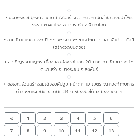
• ขอเชิญร่วมบุญถวายที่ดิน เพื่อสร้างวัด ณ.สถานที่สำนักสงฆ์ป่าโพธิ
ธรรม ต.คุยม่วง อ.บางระกำ จ.พิษณุโลก
• อายุวัฒนมงคล ๘๖ ปี ๖๖ พรรษา พระเทพโกศล : ทอดผ้าป่าสามัคคี
(สร้างวัดบนดอย)
• ขอเชิญร่วมบุญกระเบื้องมุงหลังคาอุโบสถ 20 บาท ณ วัดหนองชะโด
ต.บ้านจ่า อ.บางระจัน จ.สิงห์บุรี
• ขอเชิญร่วมสร้างสมเด็จองค์ปฐม หน้าตัก 10 เมตร ณ.กองกำกับการ
ตำรวจตระเวนชายแดนที่ 34 ต.หนองบัวใต้ อ.เมือง จ.ตาก
«
1
2
3
4
5
6
7
8
9
10
11
12
13