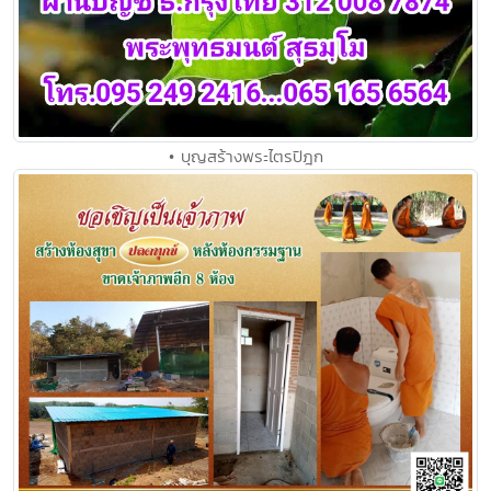
• บุญสร้างพระไตรปิฎก