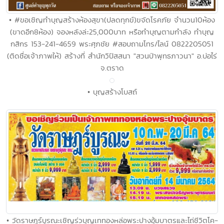
• #ขอเชิญทำบุญสร้างห้องสุขา(ปลดทุกข์)ขจัดโรคภัย จำนวน10ห้อง
(ขาดอีก8ห้อง) จองหลังล่ะ25,000บาท หรือทำบุญตามกำลัง ทำบุญ
กสิกร 153-241-4659 พระศุภชัย #สอบถามโทร/ไลน์ 0822205051
(ติดชื่อเจ้าภาพให้) สร้างที่ สำนักวิปัสสนา "สวนป่าพุทธภาวนา" อ.บ่อไร่
จ.ตราด
• บุญสร้างโบสถ์
• วัดราษฏร์บูรณะเชิญร่วบุญเททองหล่อพระปางอุ้มบาตรและไถ่ชีวิตโค-