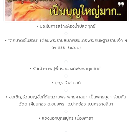
• บุญในการสร้างห้องน้ำปลดทุกข์
• “ตักบาตรในสวน” เดือนพระราชสมภพสมเด็จพระกนิษฐาธิราชเจ้า ฯ
(๓ เม.ย. ๒๕๖๔)
• รับเจ้าภาพปูพื้นรอบองค์พระธาตุแท่นคำ
• บุญสร้างโบสถ์
• ขอเชิญร่วมบุญซื้อที่ดินถวายพระพุทธศาสนา เป็นพุทธบูชา ร่วมกับ
วัดตะเคียนทอง ต.ขนงพระ อ.ปากช่อง จ.นครราชสีมา
• แจ้งบอกบุญ!!ปูกระเบื้องศาลา