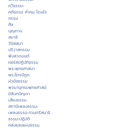
กวีธรรมะ
คติธรรม คำคม โดนใจ
กรรม
ศีล
บุญทาน
สมาธิ
วิปัสสนา
ปริวาสกรรม
ฟังสวดมนต์
คอร์สปฏิบัติธรรม
พระพุทธศาสนา
พระไตรปิฏก
หัวข้อธรรม
พจนานุกรมพุทธศาสน์
มิลินทปัญหา
เสียงธรรม
สถานีเพลงธรรมะ
เพลงธรรมะ/ดนตรีสมาธิ
ธรรมะปฏิบัติ
คลังแสงแห่งธรรม