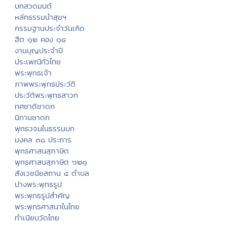
บทสวดมนต์
หลักธรรมนำสุขฯ
กรรมฐานประจำวันเกิด
ฮีต ๑๒ คอง ๑๔
งานบุญประจำปี
ประเพณีทั่วไทย
พระพุทธเจ้า
ภาพพระพุทธประวัติ
ประวัติพระพุทธสาวก
ทศชาติชาดก
นิทานชาดก
พุทธวจนในธรรมบท
มงคล ๓๘ ประการ
พุทธศาสนสุภาษิต
พุทธศาสนสุภาษิต ๖๒๑
สังเวชนียสถาน ๔ ตำบล
ปางพระพุทธรูป
พระพุทธรูปสำคัญ
พระพุทธศาสนาในไทย
ทำเนียบวัดไทย