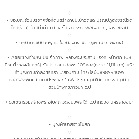
• ขอเชิญร่วมบริจาคซื้อที่ดินสร้างถนนเข้าวัดและบูรณปฏิสังขรณ์วัด
ใหม่(ร้าง) บ้านน้ำคำ ต.นาสะไม อ.ตระการพืชผล จ.อุบลราชธานี
• ตักบาตรแบบวิถีพุทธ ในวันสงกรานต์ (๑๓ เม.ย. ๒๕๖๔)
• #ขอเชิญทำบุญเป็นเจ้าภาพ หล่อพระประธาน 1องค์ หน้าตัก 108
นิ้ว(เนื้อทองสัมฤทธิ์ั) รับประธานหล่อพระ108กอง(กองล่ะ11,111บาท) หรือ
ทำบุญตามกำลังศรัทธา #สอบถาม โทร/ไลน์0898994099
หล่อ"พระพุทธเมตตาประชาสุข" เพื่อประดิษฐานในห้องกรรมฐาน ที่
สวนป่าพุทธภาวนา อ.บ่
• ขอเชิญร่วมสร้างพระอุโบสถ วัดขนงพระใต้ อ.ปากช่อง นครราชสีมา
• บุญผ้าป่าสร้างโบสถ์