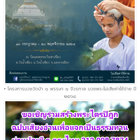
• โครงการบวชวัดป่า ๑ พรรษา ๑ จีวรกาล บวชพระไม่เสียค่าใช้จ่าย ปี
๒๕๖๔