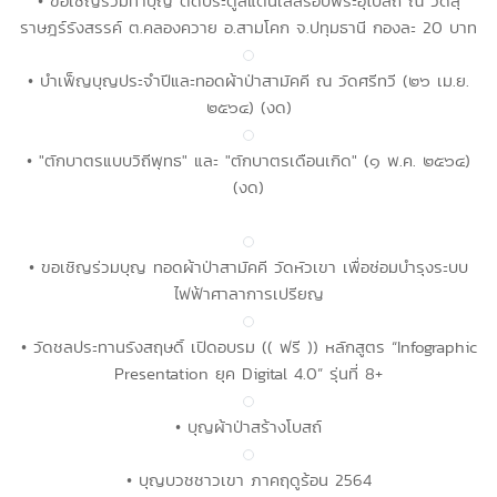
• ขอเชิญร่วมทำบุญ ติดประตูสแตนเลสรอบพระอุโบสถ ณ วัดสุ
ราษฎร์รังสรรค์ ต.คลองควาย อ.สามโคก จ.ปทุมธานี กองละ 20 บาท
• บำเพ็ญบุญประจำปีและทอดผ้าป่าสามัคคี ณ วัดศรีทวี (๒๖ เม.ย.
๒๕๖๔) (งด)
• "ตักบาตรแบบวิถีพุทธ" และ "ตักบาตรเดือนเกิด" (๑ พ.ค. ๒๕๖๔)
(งด)
• ขอเชิญร่วมบุญ ทอดผ้าป่าสามัคคี วัดหัวเขา เพื่อซ่อมบำรุงระบบ
ไฟฟ้าศาลาการเปรียญ
• วัดชลประทานรังสฤษดิ์ เปิดอบรม (( ฟรี )) หลักสูตร “Infographic
Presentation ยุค Digital 4.0” รุ่นที่ 8+
• บุญผ้าป่าสร้างโบสถ์
• บุญบวชชาวเขา ภาคฤดูร้อน 2564