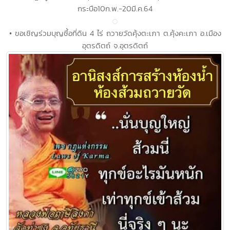
กระบือ10ก.พ.-20มี.ค.64
• ขอเชิญร่วมบุญซื้อที่ดิน 4 ไร่ ถวายวัดคุ้งตะเภา ต.คุ้งคะเภา อ.เมือง
อุตรดิตถ์ จ.อุตรดิตถ์