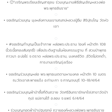
• 🙂"เจริญพรเรียนเชิญสาธุชน ร่วมบุญงานพิธีอัญเชิญหลวงพ่อ
พระพุทธชินราช"
• ขอเชิญร่วมบุญ มุงหลังคาบนเขามณฑปหลวงปู่อิ่ม สิริปุญฺโญ วัดหัว
เขา
• #ขอเชิญทำบุญเป็นเจ้าภาพ หล่อพระประธาน 1องค์ หน้าตัก 108
นิ้ว(เนื้อทองสัมฤทธิ์) เพื่อประดิษฐานในห้องกรรมฐาน ที่ สวนป่าพุทธ
ภาวนา อ.บ่อไร่ จ.ตราด หล่อพระประธาน, มงคลชีวิต ,ชีวิตไม่ตกต่ำ,
การงานเจริญรุ่งเรือง
• ขอเชิญร่วมบุญหล่อ พระพุทธเมตตามหามงคล หน้าตัก 10 เมตร
ณ.วัดเขาสะพายแร้ง อ.ท่ามะกา จ.กาญจนบุรี 10-18/4/64
• ขอเชิญร่วมบุญผ้าป่าซื้อที่ดินถวาย วัดศรีอินทรารักษาใจ(สาขาวัดป่า
กุง) แม่ลานใต้ อ.ลอง จ.แพร่ 6/4/64
• ร่วมบุญทอดผ้าป่าปฐมฤกษ์ ถวายองค์หลวงพ่อพระพุทธชินราช