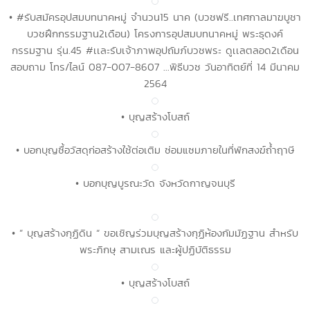
• #รับสมัครอุปสมบทนาคหมู่ จำนวน15 นาค (บวชฟรี..เทศกาลมาฆบูชา
บวชฝึกกรรมฐาน2เดือน) โครงการอุปสมบทนาคหมู่ พระธุดงค์
กรรมฐาน รุ่น.45 #เเละรับเจ้าภาพอุปถัมภ์บวชพระ ดูเเลตลอด2เดือน
สอบถาม โทร/ไลน์ 087-007-8607 ...พิธีบวช วันอาทิตย์ที่ 14 มีนาคม
2564
• บุญสร้างโบสถ์
• บอกบุญซื้อวัสดุก่อสร้างใช้ต่อเติม ซ่อมแซมภายในที่พักสงฆ์ถ้ำฤาษี
• บอกบุญบูรณะวัด จังหวัดกาญจนบุรี
• ” บุญสร้างกุฏิดิน “ ขอเชิญร่วมบุญสร้างกุฏิห้องกัมมัฏฐาน สำหรับ
พระภิกษุ สามเณร และผู้ปฏิบัติธรรม
• บุญสร้างโบสถ์