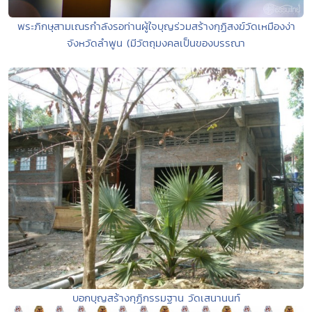
พระภิกษุสามเณรกำลังรอท่านผู้ใจบุญร่วมสร้างกุฏิสงฆ์วัดเหมืองง่า
จังหวัดลำพูน (มีวัตถุมงคลเป็นของบรรณา
บอกบุญสร้างกุฏิกรรมฐาน วัดเสนานนท์