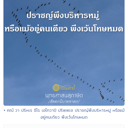
• คณํ วา ปริหเร ธีโร เอโกวาปิ ปริพฺพเช ปราชญ์พึงบริหารหมู่ หรือแม้
อยู่คนเดียว พึงเว้นโทษหมด