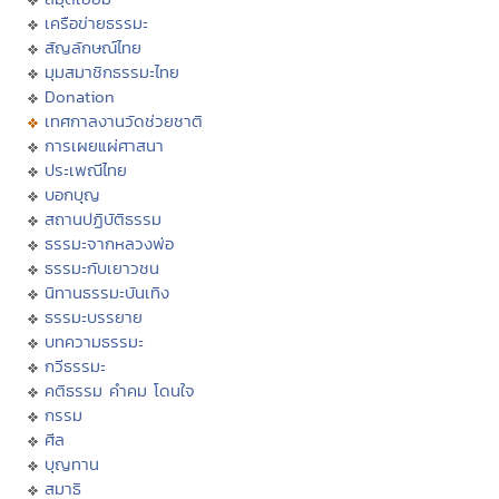
เครือข่ายธรรมะ
สัญลักษณ์ไทย
มุมสมาชิกธรรมะไทย
Donation
เทศกาลงานวัดช่วยชาติ
การเผยแผ่ศาสนา
ประเพณีไทย
บอกบุญ
สถานปฏิบัติธรรม
ธรรมะจากหลวงพ่อ
ธรรมะกับเยาวชน
นิทานธรรมะบันเทิง
ธรรมะบรรยาย
บทความธรรมะ
กวีธรรมะ
คติธรรม คำคม โดนใจ
กรรม
ศีล
บุญทาน
สมาธิ