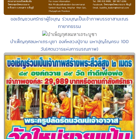
ขอเชิญชวนศรัทธาผู้ใจบุญ ร่วมบุญเป็นเจ้าภาพบรรชาสามเณร
ทายาทธรรม
บำเพ็ญกุศลมหาเถระบูชา องค์หลวงปู่จาม มหาปุญโญครบ 100
วัน(ศตมวารแห่งการมรณภาพ)