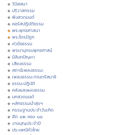
วิปัสสนา
ปริวาสกรรม
ฟังสวดมนต์
คอร์สปฏิบัติธรรม
พระพุทธศาสนา
พระไตรปิฏก
หัวข้อธรรม
พจนานุกรมพุทธศาสน์
มิลินทปัญหา
เสียงธรรม
สถานีเพลงธรรมะ
เพลงธรรมะ/ดนตรีสมาธิ
ธรรมะปฏิบัติ
คลังแสงแห่งธรรม
บทสวดมนต์
หลักธรรมนำสุขฯ
กรรมฐานประจำวันเกิด
ฮีต ๑๒ คอง ๑๔
งานบุญประจำปี
ประเพณีทั่วไทย