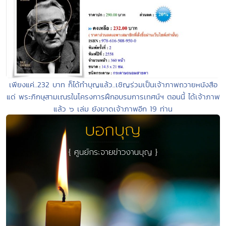
เพียงแค่..232 บาท ก็ได้ทำบุญแล้ว..เชิญร่วมเป็นเจ้าภาพถวายหนังสือ
แด่ พระภิกษุสามเณรในโครงการฝึกอบรมการเทศน์ฯ ตอนนี้ ได้เจ้าภาพ
แล้ว ๖ เล่ม ยังขาดเจ้าภาพอีก 19 ท่าน