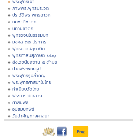
พระพุทธเจ้า
ภาพพระพุทธประวัติ
ประวัติพระพุทธสาวก
ทศชาติชาดก
นิทานชาดก
พุทธวจนในธรรมบท
มงคล ๓๘ ประการ
พุทธศาสนสุภาษิต
พุทธศาสนสุภาษิต ๖๒๑
สังเวชนียสถาน ๔ ตำบล
ปางพระพุทธรูป
พระพุทธรูปสำคัญ
พระพุทธศาสนาในไทย
ทำเนียบวัดไทย
พระอารามหลวง
ศาสนพิธี
อุปสมบทพิธี
วันสำคัญทางศาสนา
Eng