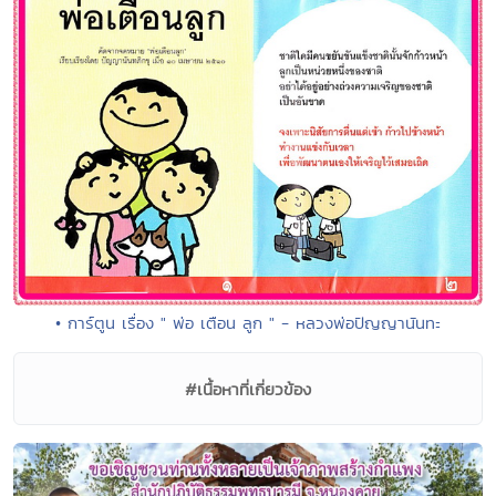
• การ์ตูน เรื่อง " พ่อ เตือน ลูก " - หลวงพ่อปัญญานันทะ
#เนื้อหาที่เกี่ยวข้อง