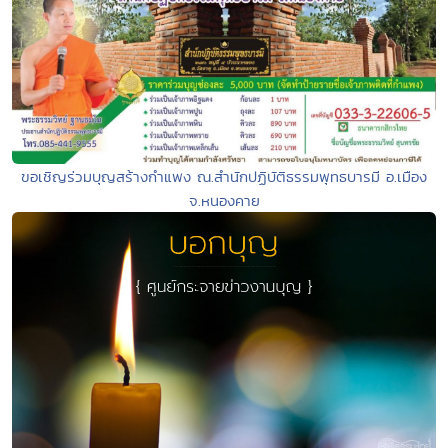
ขอเชิญร่วมบุญสร้างกำแพง ณ.สำนักปฏิบัติธรรมพุทธบารมี อ.เมือง
จ.หนองคาย