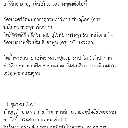
สารีริกธาตุ ปลูกต้นไม้ ณ วัดต่างๆดังต่อไปนี้
วัดพระศรีรัตนมหาธาตุวรมหาวิหาร พิษณุโลก (กราบ
นมัสการพระพุทธชินราช)
วัดสิริเขตคีรี ศรีสัชนาลัย สุโขทัย (พระพุทธบาทเกือกแก้ว)
วัดพระบาทห้วยต้ม ลี้ ลำพูน (ครูบาชัยยะวงศา)
วัดถ้ำพระสบาย แม่ทะ(หลวงปู่แว่น ธนปาโล ) ลำปาง พัก
ค้างคืน สมาทานศีล 8 สวดมนต์ นั่งสมาธิภาวนา เดินจงกรม
เจริญพระกรรมฐาน
11 ตุลาคม 2554
ทำบุญตักบาตร ถวายภัตตาหารเช้า ถวายจตุปัจจัยไทยธรรม
ณ วัดถ้ำพระสบาย แม่ทะ ลำปาง
ไหว้พระ ถวายสังฆทาน จตุปัจจัยไทยธรรมและพระบรม