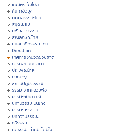
แผนผังเว็บไซต์
ค้นหาข้อมูล
ติดต่อธรรมะไทย
สมุดเยี่ยม
เครือข่ายธรรมะ
สัญลักษณ์ไทย
มุมสมาชิกธรรมะไทย
Donation
เทศกาลงานวัดช่วยชาติ
การเผยแผ่ศาสนา
ประเพณีไทย
บอกบุญ
สถานปฏิบัติธรรม
ธรรมะจากหลวงพ่อ
ธรรมะกับเยาวชน
นิทานธรรมะบันเทิง
ธรรมะบรรยาย
บทความธรรมะ
กวีธรรมะ
คติธรรม คำคม โดนใจ