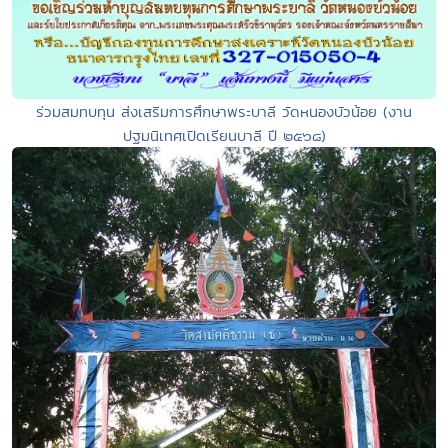
ร่วมสมทบทุน ส่งเสริมการศึกษาพระบาลี วัดหนองบัวน้อย (งาน
ปฐมนิเทศเปิดเรียนบาลี ปี ๒๕๖๘)