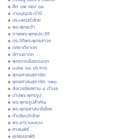
ฮีต ๑๒ คอง ๑๔
งานบุญประจำปี
ประเพณีทั่วไทย
พระพุทธเจ้า
ภาพพระพุทธประวัติ
ประวัติพระพุทธสาวก
ทศชาติชาดก
นิทานชาดก
พุทธวจนในธรรมบท
มงคล ๓๘ ประการ
พุทธศาสนสุภาษิต
พุทธศาสนสุภาษิต ๖๒๑
สังเวชนียสถาน ๔ ตำบล
ปางพระพุทธรูป
พระพุทธรูปสำคัญ
พระพุทธศาสนาในไทย
ทำเนียบวัดไทย
พระอารามหลวง
ศาสนพิธี
อุปสมบทพิธี