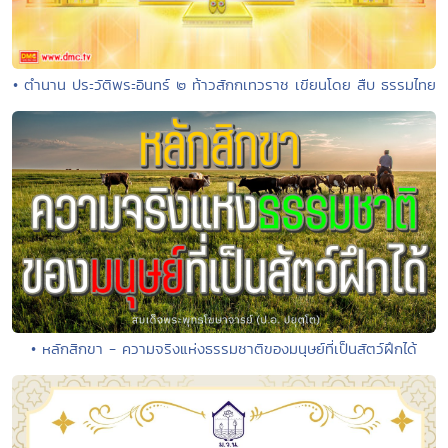
• ตำนาน ประวัติพระอินทร์ ๒ ท้าวสักกเทวราช เขียนโดย สืบ ธรรมไทย
• หลักสิกขา - ความจริงแห่งธรรมชาติของมนุษย์ที่เป็นสัตว์ฝึกได้