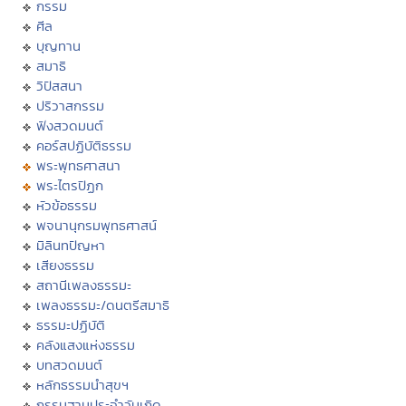
กรรม
ศีล
บุญทาน
สมาธิ
วิปัสสนา
ปริวาสกรรม
ฟังสวดมนต์
คอร์สปฏิบัติธรรม
พระพุทธศาสนา
พระไตรปิฏก
หัวข้อธรรม
พจนานุกรมพุทธศาสน์
มิลินทปัญหา
เสียงธรรม
สถานีเพลงธรรมะ
เพลงธรรมะ/ดนตรีสมาธิ
ธรรมะปฏิบัติ
คลังแสงแห่งธรรม
บทสวดมนต์
หลักธรรมนำสุขฯ
กรรมฐานประจำวันเกิด