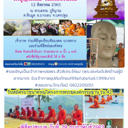
#ขอเชิญเป็นเจ้าภาพหล่อพระสีวลีเถระให้แม่ (พระอรหันต์เลิศด้านผู้มี
ลาภมาก) รับเจ้าภาพอุปถัมภ์ทอง199แท่ง(แท่งล่ะ1,999บาท)
#สอบถาม.โทร/ไลน์ 0822205051