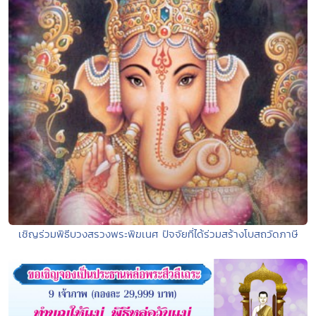
เชิญร่วมพิธีบวงสรวงพระพิฆเนศ ปัจจัยที่ได้ร่วมสร้างโบสถวัดภาษี