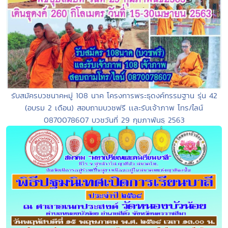
รับสมัครบวชนาคหมู่ 108 นาค โครงการพระธุดงค์กรรมฐาน รุ่น 42
(อบรม 2 เดือน) สอบถามบวชฟรี เเละรับเจ้าภาพ โทร/ไลน์
0870078607 บวชวันที่ 29 กุมภาพันธฺ 2563