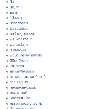
ศีล
บุญทาน
สมาธิ
วิปัสสนา
ปริวาสกรรม
ฟังสวดมนต์
คอร์สปฏิบัติธรรม
พระพุทธศาสนา
พระไตรปิฏก
หัวข้อธรรม
พจนานุกรมพุทธศาสน์
มิลินทปัญหา
เสียงธรรม
สถานีเพลงธรรมะ
เพลงธรรมะ/ดนตรีสมาธิ
ธรรมะปฏิบัติ
คลังแสงแห่งธรรม
บทสวดมนต์
หลักธรรมนำสุขฯ
กรรมฐานประจำวันเกิด
ฮีต ๑๒ คอง ๑๔