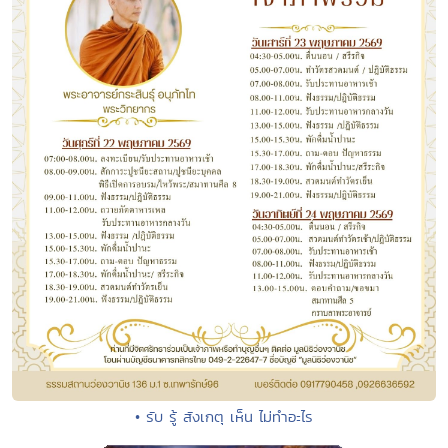
• รับ รู้ สังเกตุ เห็น ไม่ทำอะไร