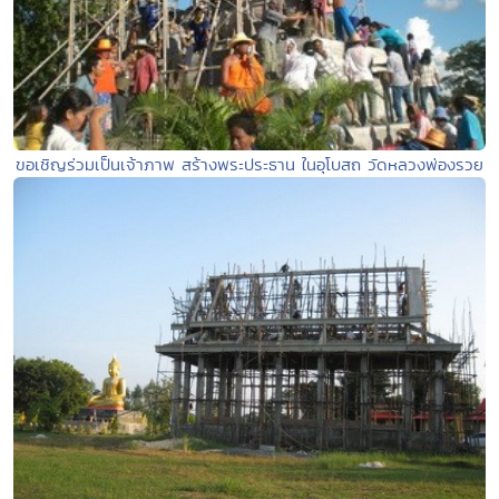
ขอเชิญร่วมเป็นเจ้าภาพ สร้างพระประธาน ในอุโบสถ วัดหลวงพ่องรวย