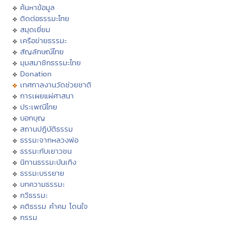
ค้นหาข้อมูล
ติดต่อธรรมะไทย
สมุดเยี่ยม
เครือข่ายธรรมะ
สัญลักษณ์ไทย
มุมสมาชิกธรรมะไทย
Donation
เทศกาลงานวัดช่วยชาติ
การเผยแผ่ศาสนา
ประเพณีไทย
บอกบุญ
สถานปฏิบัติธรรม
ธรรมะจากหลวงพ่อ
ธรรมะกับเยาวชน
นิทานธรรมะบันเทิง
ธรรมะบรรยาย
บทความธรรมะ
กวีธรรมะ
คติธรรม คำคม โดนใจ
กรรม