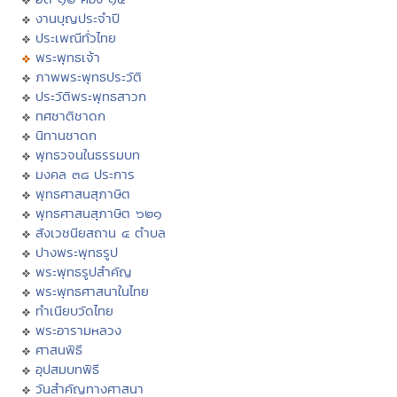
งานบุญประจำปี
ประเพณีทั่วไทย
พระพุทธเจ้า
ภาพพระพุทธประวัติ
ประวัติพระพุทธสาวก
ทศชาติชาดก
นิทานชาดก
พุทธวจนในธรรมบท
มงคล ๓๘ ประการ
พุทธศาสนสุภาษิต
พุทธศาสนสุภาษิต ๖๒๑
สังเวชนียสถาน ๔ ตำบล
ปางพระพุทธรูป
พระพุทธรูปสำคัญ
พระพุทธศาสนาในไทย
ทำเนียบวัดไทย
พระอารามหลวง
ศาสนพิธี
อุปสมบทพิธี
วันสำคัญทางศาสนา