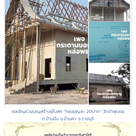
ขอเชิญร่วมบุญสร้างอุโบสถ "กองบุญละ 20บาท" วัดป่าพุบอน
ต.บ้านบึง อ.บ้านคา จ.ราชบุรี