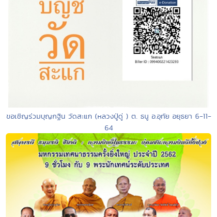
ขอเชิญร่วมบุญกฐิน วัดสะแก (หลวงปู่ดู่ ) ต. ธนู อ.อุทัย อยุธยา 6-11-
64