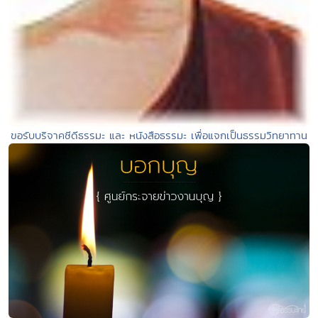
ขอรับบริจาคซีดีธรรมะ และ หนังสือธรรมะ เพื่อแจกเป็นธรรมวิทยาทาน