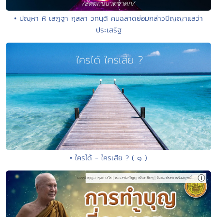
• ปญฺหา หิ เสฏฐา กุสลา วทนฺติ คนฉลาดย่อมกล่าวปัญญาแลว่า
ประเสริฐ
• ใครได้ - ใครเสีย ? ( ๑ )