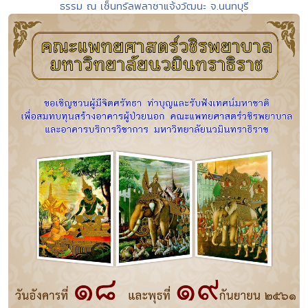
ธรรม ณ เซ็นทรัลพลาซาแจ้งวัฒนะ จ.นนทบุรี