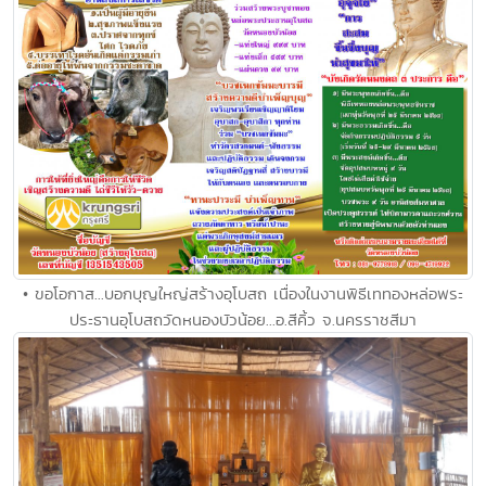
• ขอโอกาส...บอกบุญใหญ่สร้างอุโบสถ เนื่องในงานพิธีเททองหล่อพระ
ประธานอุโบสถวัดหนองบัวน้อย...อ.สีคิ้ว จ.นครราชสีมา