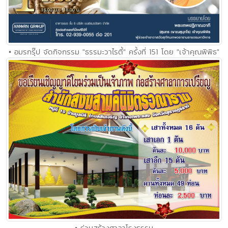
• อมรกรุ๊ป จัดกิจกรรม "ธรรมะวาไรตี้" ครั้งที่ 151 โดย "เจ้าคุณพิพิธ"
• ร่วมสร้าง​ศาลาโรง​ธรรม​