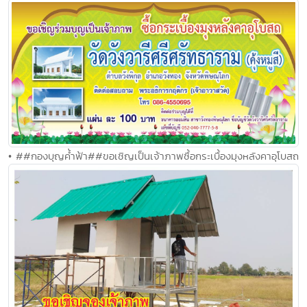
• ##กองบุญค้ำฟ้า##ขอเชิญเป็นเจ้าภาพซื้อกระเบื้องมุงหลังคาอุโบสถ