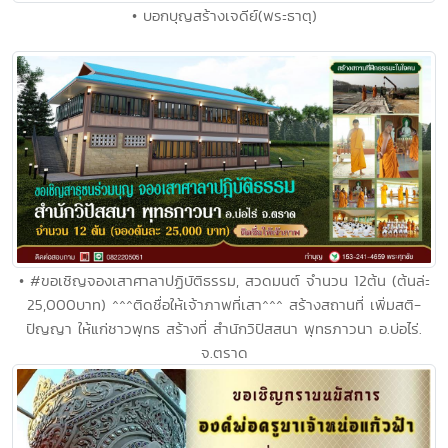
• บอกบุญสร้างเจดีย์(พระธาตุ)
• #ขอเชิญจองเสาศาลาปฏิบัติธรรม, สวดมนต์ จำนวน 12ต้น (ต้นล่ะ
25,000บาท) ^^^ติดชื่อให้เจ้าภาพที่เสา^^^ สร้างสถานที่ เพิ่มสติ-
ปัญญา ให้แก่ชาวพุทธ สร้างที่ สำนักวิปัสสนา พุทธภาวนา อ.บ่อไร่.
จ.ตราด