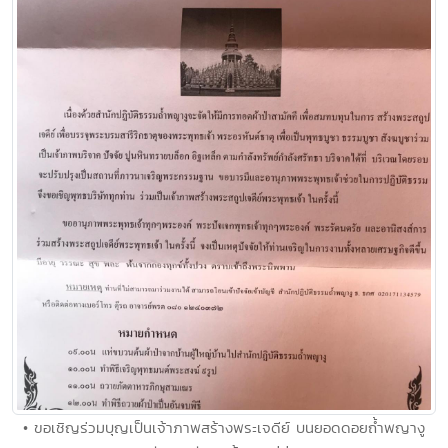
• ขอเชิญร่วมบุญเป็นเจ้าภาพสร้างพระเจดีย์ บนยอดดอยถ้ำพญางู