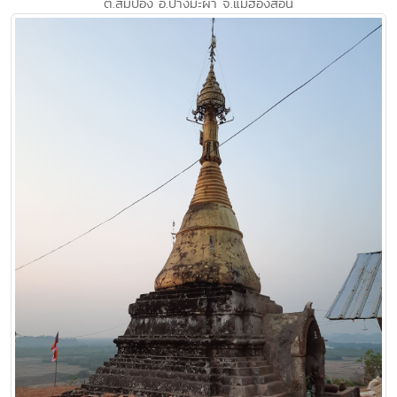
ต.สมปอง อ.ปางมะผ้า จ.แม่ฮ่องสอน