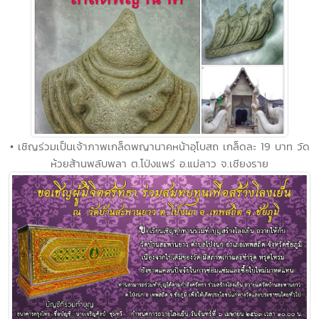
• เชิญร่วมเป็นเจ้าภาพเกล็ดพญานาคหน้าอุโบสถ เกล็ดละ 19 บาท วัด
ห้วยส้านพลับพลา ต.โป่งแพร่ อ.แม่ลาว จ.เชียงราย