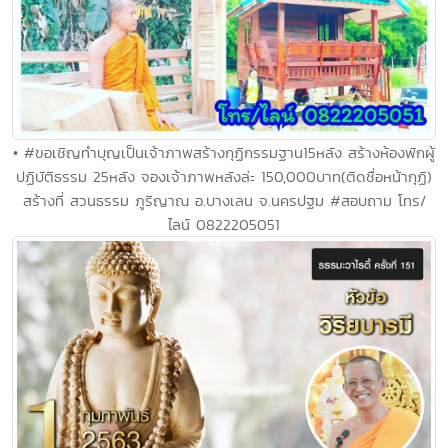
• #ขอเชิญทำบุญเป็นเจ้าภาพสร้างกุฏิกรรมฐาน15หลัง สร้างห้องพักผู้
ปฏิบัติธรรม 25หลัง จองเจ้าภาพหลังล่ะ 150,000บาท(ติดชื่อหน้ากุฏิ)
สร้างที่ สวนธรรม ภูริญาณ อ.บางเลน จ.นครปฐม #สอบถาม โทร/
ไลน์ 0822205051