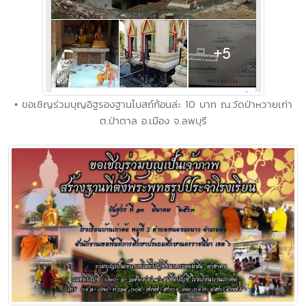
• ขอเชิญร่วมบุญอิฐรองฐานโบสถ์ก้อนล่ะ 10 บาท ณ.วัดป่าหวายเก่า
ต.ป่าตาล อ.เมือง จ.ลพบุรี