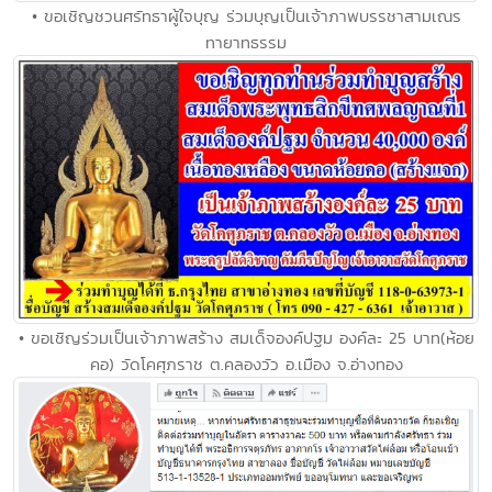
• ขอเชิญชวนศรัทธาผู้ใจบุญ ร่วมบุญเป็นเจ้าภาพบรรชาสามเณร
ทายาทธรรม
• ขอเชิญร่วมเป็นเจ้าภาพสร้าง สมเด็จองค์ปฐม องค์ละ 25 บาท(ห้อย
คอ) วัดโคศุภราช ต.คลองวัว อ.เมือง จ.อ่างทอง