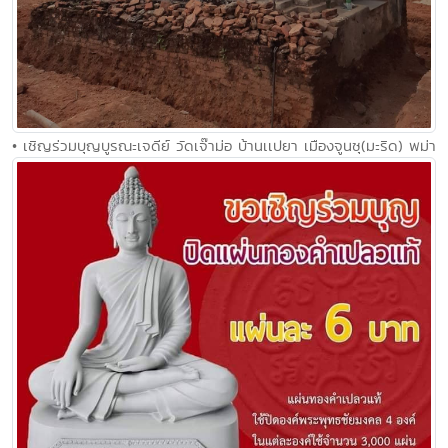
• เชิญร่วมบุญบูรณะเจดีย์ วัดเจ๊าม่อ บ้านเเปยา เมืองจูนซุ(มะริด) พม่า