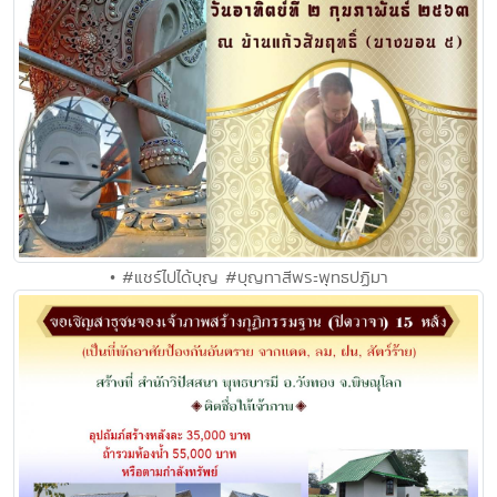
• #แชร์ไปได้บุญ #บุญทาสีพระพุทธปฏิมา