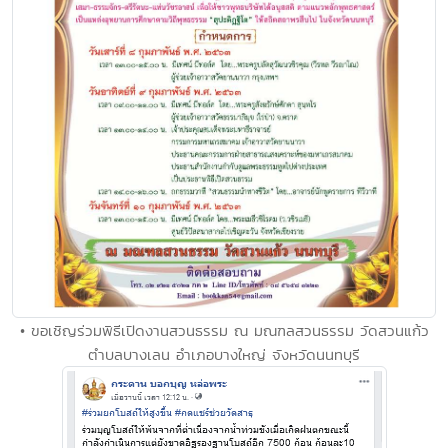
• ขอเชิญร่วมพิธีเปิดงานสวนธรรม ณ มณฑลสวนธรรม วัดสวนแก้ว
ตำบลบางเลน อำเภอบางใหญ่ จังหวัดนนทบุรี