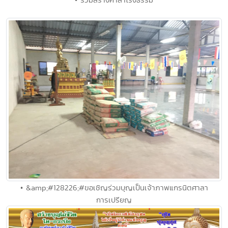
• &amp;#128226;#ขอเชิญร่วมบุญเป็นเจ้าภาพแกรนิตศาลา
การเปรียญ