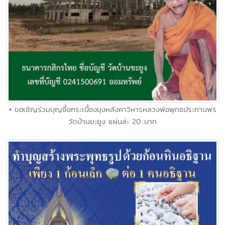
• ขอเชิญร่วมบุญซื้อกระเบื้องมุงหลังคาวิหารหลวงพ่อพุทธประทานพร
วัดบ้านขะยูง แผ่นล่ะ 20 บาท