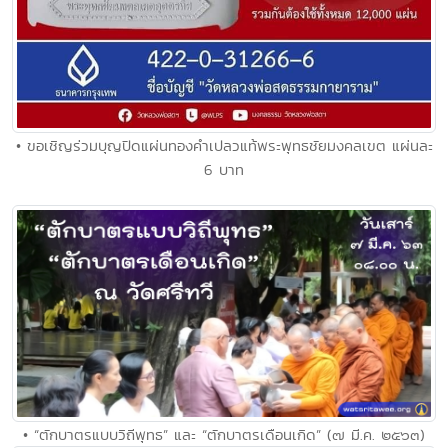
• ขอเชิญร่วมบุญปิดแผ่นทองคำเปลวแท้พระพุทธชัยมงคลเขต แผ่นละ
6 บาท
• “ตักบาตรแบบวิถีพุทธ” และ “ตักบาตรเดือนเกิด” (๗ มี.ค. ๒๕๖๓)