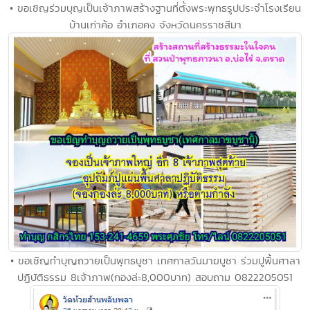
• ขอเชิญร่วมบุญเป็นเจ้าภาพสร้างฐานที่ตั้งพระพุทธรูปประจำโรงเรียน
บ้านเก่าค้อ อำเภอคง จังหวัดนครราชสีมา
• ขอเชิญทำบุญถวายเป็นพุทธบูชา เทศกาลวันมาฆบูชา ร่วมปูพื้นศาลา
ปฏิบัติธรรม 8เจ้าภาพ(กองล่ะ8,000บาท) สอบถาม 0822205051