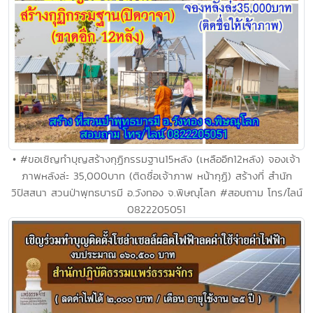
• #ขอเชิญทำบุญสร้างกุฏิกรรมฐาน15หลัง (เหลืออีก12หลัง) จองเจ้า
ภาพหลังล่ะ 35,000บาท (ติดชื่อเจ้าภาพ หน้ากุฏิ) สร้างที่ สำนัก
วิปัสสนา สวนป่าพุทธบารมี อ.วังทอง จ.พิษณุโลก #สอบถาม โทร/ไลน์
0822205051