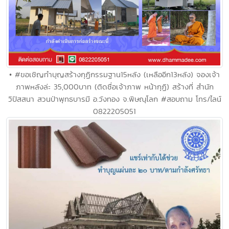
• #ขอเชิญทำบุญสร้างกุฏิกรรมฐาน15หลัง (เหลืออีก13หลัง) จองเจ้า
ภาพหลังล่ะ 35,000บาท (ติดชื่อเจ้าภาพ หน้ากุฏิ) สร้างที่ สำนัก
วิปัสสนา สวนป่าพุทธบารมี อ.วังทอง จ.พิษณุโลก #สอบถาม โทร/ไลน์
0822205051