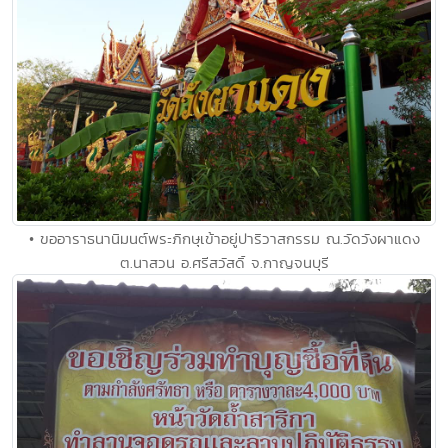
• ขออาราธนานิมนต์พระภิกษุเข้าอยู่ปาริวาสกรรม ณ.วัดวังผาแดง
ต.นาสวน อ.ศรีสวัสดิ์ จ.กาญจนบุรี