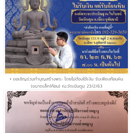
• ขอเชิญร่วมทำบุญสร้างพระ โดยไม่ต้องใช้เงิน รับเพียงก้อนหิน
(ขนาดเล็ก1ก้อน) ณ.วัดเนินตูม​ 23/2/63