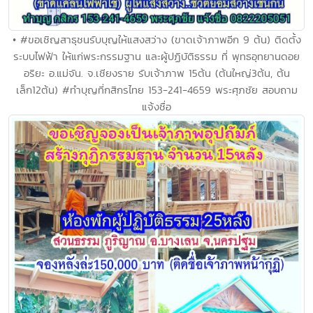
• #ขอเชิญสาธุชนรับบุญให้แสงสว่าง (ขาดเจ้าภาพอีก 9 ต้น) ติดตั้ง
ระบบไฟฟ้า ให้แก่พระกรรมฐาน และผู้ปฏิบัติธรรม ที่ พุทธอุทยานดอย
อริยะ อ.แม่จัน. จ.เชียงราย รับเจ้าภาพ 15ต้น (ต้นใหญ่3ต้น, ต้น
เล็ก12ต้น) #ทำบุญที่กสิกรไทย 153-241-4659 พระศุภชัย สอบถาม
แจ้งชื่อ