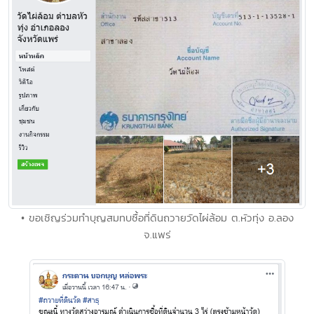
• ขอเชิญร่วมทำบุญสมทบซื้อที่ดินถวายวัดไผ่ล้อม ต.หัวทุ่ง อ.ลอง
จ.แพร่