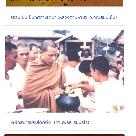
"ธรรมเป็นเข็มทิศทางเดิน" (หลวงตามหาบัว ญาณสัมปันโน)
."ผู้ฝึกสมาธิย่อมได้ที่พึ่ง" (ท่านพ่อลี ธัมมธโร)