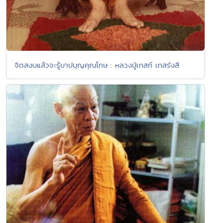
จิตสงบแล้วจะรู้บาปบุญคุณโทษ : หลวงปู่เทสก์ เทสรังสี