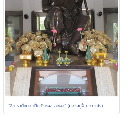
"จิตเรานี้แหละเป็นตัวกุศล อกุศล" (หลวงปู่ฝั้น อาจาโร)