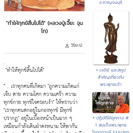
จ.กาญจนบุรี
"ทำให้ทุกข์สิ้นไปได้" (หลวงปู่เจี๊ยะ จุน
โท)
วิริยะ12
.
"ทำให้ทุกข์สิ้นไปได้"
• เจดีย์ และสถูป
สำคัญเกี่ยวกับ
พระพุทธเจ้า
" .. เราทุกคนที่เกิดมา
"ถูกความเกิดแก่
เจ็บ ตาย ความโศก ความเศร้า ความ
ทุกข์กาย ทุกข์ใจครอบงำ"
ให้ทราบว่า
"เราทุกคนตกอยู่ในกองทุกข์ มีทุกข์
ปรากฏ"
อยู่ในเบื้องหน้าเป็นฉาก ๆ
• ปฏิบัติให้ถูกทาง #
เหมือนกำลังเดินฝ่าดงหนาม ให้พากัน
1 สมเด็จพระพุทธ
โฆษาจารย์ (ป.อ.ปยุต