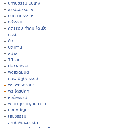
นิทานธรรมะบันเทิง
ธรรมะบรรยาย
บทความธรรมะ
กวีธรรมะ
คติธรรม คำคม โดนใจ
กรรม
ศีล
บุญทาน
สมาธิ
วิปัสสนา
ปริวาสกรรม
ฟังสวดมนต์
คอร์สปฏิบัติธรรม
พระพุทธศาสนา
พระไตรปิฏก
หัวข้อธรรม
พจนานุกรมพุทธศาสน์
มิลินทปัญหา
เสียงธรรม
สถานีเพลงธรรมะ