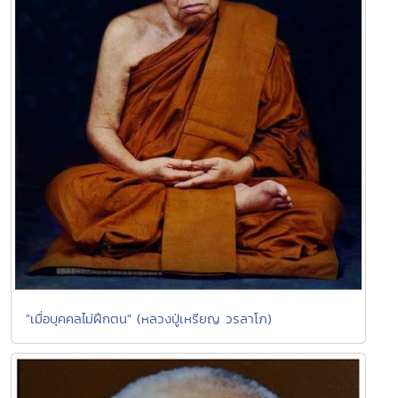
"เมื่อบุคคลไม่ฝึกตน" (หลวงปู่เหรียญ วรลาโภ)