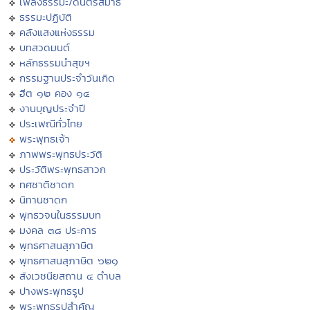
เพลงธรรมะ/ดนตรีสมาธิ
ธรรมะปฏิบัติ
คลังแสงแห่งธรรม
บทสวดมนต์
หลักธรรมนำสุขฯ
กรรมฐานประจำวันเกิด
ฮีต ๑๒ คอง ๑๔
งานบุญประจำปี
ประเพณีทั่วไทย
พระพุทธเจ้า
ภาพพระพุทธประวัติ
ประวัติพระพุทธสาวก
ทศชาติชาดก
นิทานชาดก
พุทธวจนในธรรมบท
มงคล ๓๘ ประการ
พุทธศาสนสุภาษิต
พุทธศาสนสุภาษิต ๖๒๑
สังเวชนียสถาน ๔ ตำบล
ปางพระพุทธรูป
พระพุทธรูปสำคัญ