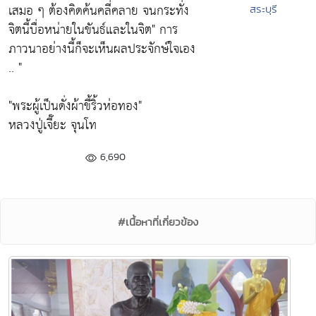
เสมอ ๆ ต้องคิดค้นคลี่คลาย จนกระทั่ง
สระบุรี
จิตนี้บื่อหน่ายในขันธ์และในจิต"
การ
ภาวนาอย่างนี้ก็จะเห็นผลประจักษ์ใจเอง
.. "
"พระผู้เป็นดั่งผ้าขี้ริ้วห่อทอง"
หลวงปู่เจี๊ยะ จุนโท
6,690
#เนื้อหาที่เกี่ยวข้อง