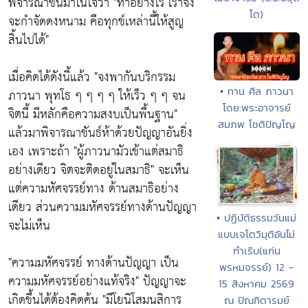
พิจารณาขึ้นมาในใจว่า
"ทำอย่างไร เราจึง
โต)
จะกำจัดดงหนาม คือทุกข์เหล่านี้ให้สูญ
สิ้นไปได้"
เมื่อคิดได้ดังนี้แล้ว
"จงพากันบริกรรม
• ทาน ศีล ภาวนา
ภาวนา พุทโธ ๆ ๆ ๆ ๆ ให้เร็ว ๆ ๆ จน
โดย:พระอาจารย์
จิตนี้ มีหลักคือความสงบเป็นพื้นฐาน"
สมภพ โชติปัญโญ
แล้วมาพิจารณาขันธ์ห้าด้วยปัญญาอันยิ่ง
เอง เพราะถ้า
"ผู้ภาวนามัวเข้าแต่สมาธิ
อย่างเดียว จิตจะติดอยู่ในสมาธิ"
จะเห็น
แต่ความหัศจรรย์ทาง ด้านสมาธิอย่าง
เดียว ส่วนความมหัศจรรย์ทางด้านปัญญา
• ปฏิบัติธรรมวันแม่
จะไม่เห็น
แบบเจโตวิมุติอันไม่
กำเริบ(แก่น
"ความมหัศจรรย์ ทางด้านปัญญา เป็น
พรหมจรรย์) 12 -
ความมหัศจรรย์อย่างแท้จริง"
ปัญญาจะ
15 สิงหาคม 2569
เกิดขึ้นได้ต้องคิดค้น
"มีโยนิโสมนสิการ
ณ ปัณฑิตารมย์