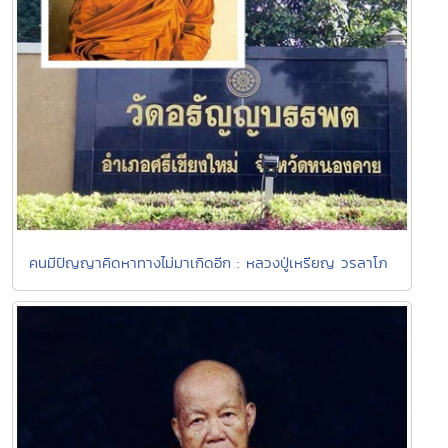
คนมีปัญญาคิดหาทางไม่มาเกิดอีก : หลวงปู่เหรียญ วรลาโภ