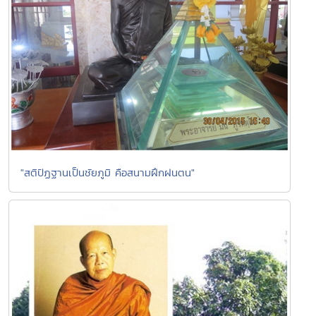
"สติปัฏฐานเป็นชัยภูมิ คือสนามฝึกฝนตน"