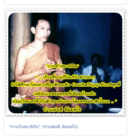
"การทำสมาธิจิต" (ท่านพ่อลี ธัมมธโร)