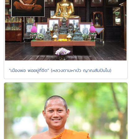
"เมืองพอ พออยู่ที่จิต" (หลวงตามหาบัว ญาณสัมปันโน)