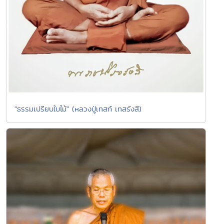
"ธรรมเปรียบใบไม้" (หลวงปู่เทสก์ เทสรังสี)