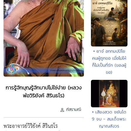
• ยาจํ อททมปฺปิโย
คนผู้ถูกขอ เมื่อไม่ให้
ก็ไม่เป็นที่รัก (ของผู้
ขอ)
การรู้จักบุญรู้จักบาปไม่ใช่ง่าย (หลวง
พ่อวิริยังค์ สิรินธโร)
ภัสรามณี
• เสียงสวด ชยันโต
9 จบ - สมเด็จพระ
พระอาจารย์วิริยังค์ สิรินฺธโร
ญาณสังวร