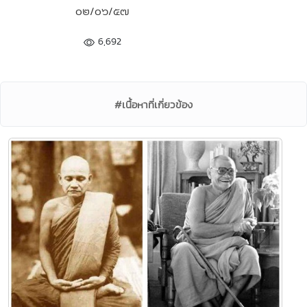
๐๒/๐๖/๕๗
6,692
#เนื้อหาที่เกี่ยวข้อง