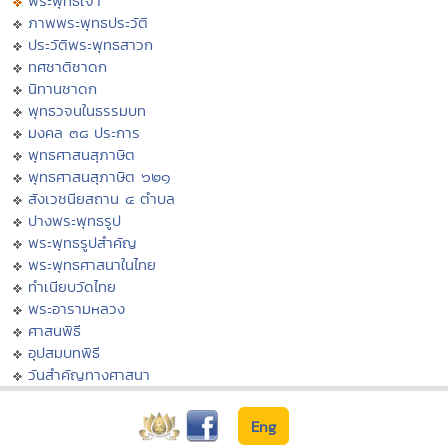
พระพุทธเจ้า
ภาพพระพุทธประวัติ
ประวัติพระพุทธสาวก
ทศชาติชาดก
นิทานชาดก
พุทธวจนในธรรมบท
มงคล ๓๘ ประการ
พุทธศาสนสุภาษิต
พุทธศาสนสุภาษิต ๖๒๑
สังเวชนียสถาน ๔ ตำบล
ปางพระพุทธรูป
พระพุทธรูปสำคัญ
พระพุทธศาสนาในไทย
ทำเนียบวัดไทย
พระอารามหลวง
ศาสนพิธี
อุปสมบทพิธี
วันสำคัญทางศาสนา
Eng