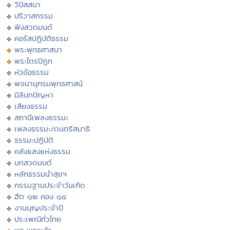
วิปัสสนา
ปริวาสกรรม
ฟังสวดมนต์
คอร์สปฏิบัติธรรม
พระพุทธศาสนา
พระไตรปิฏก
หัวข้อธรรม
พจนานุกรมพุทธศาสน์
มิลินทปัญหา
เสียงธรรม
สถานีเพลงธรรมะ
เพลงธรรมะ/ดนตรีสมาธิ
ธรรมะปฏิบัติ
คลังแสงแห่งธรรม
บทสวดมนต์
หลักธรรมนำสุขฯ
กรรมฐานประจำวันเกิด
ฮีต ๑๒ คอง ๑๔
งานบุญประจำปี
ประเพณีทั่วไทย