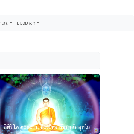
กบุญ
มุมสมาชิก