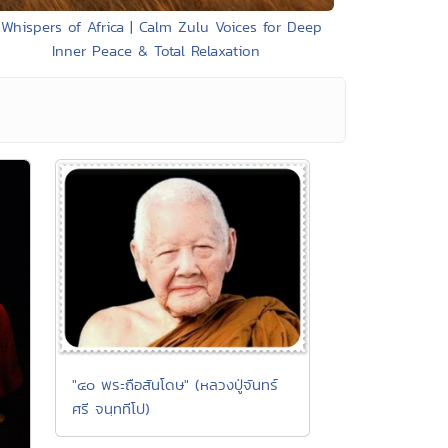
 Whispers of Africa | Calm Zulu Voices for Deep
Inner Peace & Total Relaxation
"๔๐ พระถือสันโดษ" (หลวงปู่จันทร์
ศรี จนฺททีโป)