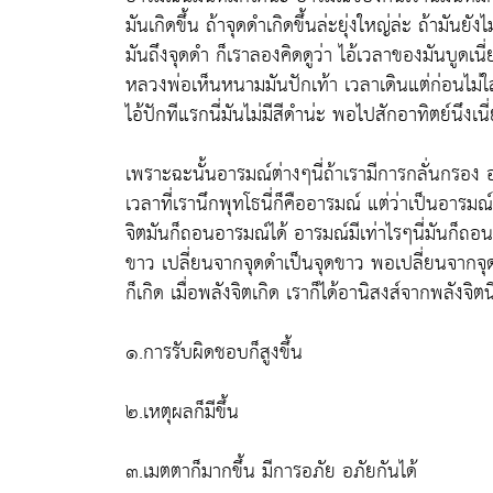
มันเกิดขึ้น ถ้าจุดดำเกิดขึ้นล่ะยุ่งใหญ่ล่ะ ถ้ามันยังไ
มันถึงจุดดำ ก็เราลองคิดดูว่า ไอ้เวลาของมันบูดเนี่
หลวงพ่อเห็นหนามมันปักเท้า เวลาเดินแต่ก่อนไม่ใส
ไอ้ปักทีแรกนี่มันไม่มีสีดำน่ะ พอไปสักอาทิตย์นึงเนี
เพราะฉะนั้นอารมณ์ต่างๆนี่ถ้าเรามีการกลั่นกรอง อา
เวลาที่เรานึกพุทโธนี่ก็คืออารมณ์ แต่ว่าเป็นอารม
จิตมันก็ถอนอารมณ์ได้ อารมณ์มีเท่าไรๆนี่มันก็ถ
ขาว เปลี่ยนจากจุดดำเป็นจุดขาว พอเปลี่ยนจากจุดดำเ
ก็เกิด เมื่อพลังจิตเกิด เราก็ได้อานิสงส์จากพลังจิ
๑.การรับผิดชอบก็สูงขึ้น
๒.เหตุผลก็มีขึ้น
๓.เมตตาก็มากขึ้น มีการอภัย อภัยกันได้