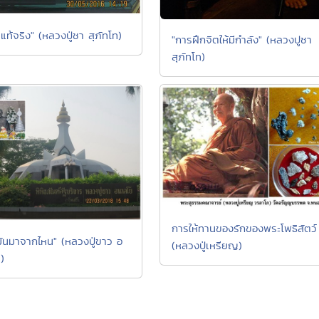
ี่แท้จริง" (หลวงปู่ชา สุภัทโท)
"การฝึกจิตให้มีกำลัง" (หลวงปูชา
สุภัทโท)
การให้ทานของรักของพระโพธิสัตว์
์มันมาจากไหน" (หลวงปู่ขาว อ
(หลวงปู่เหรียญ)
)