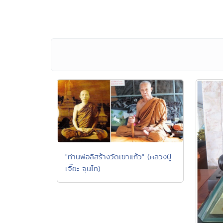
"ท่านพ่อลีสร้างวัดเขาแก้ว" (หลวงปู่
เจี๊ยะ จุนโท)