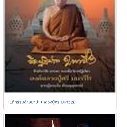
"แก้กรรมล้างบาป" (หลวงปู่ศรี มหาวีโร)