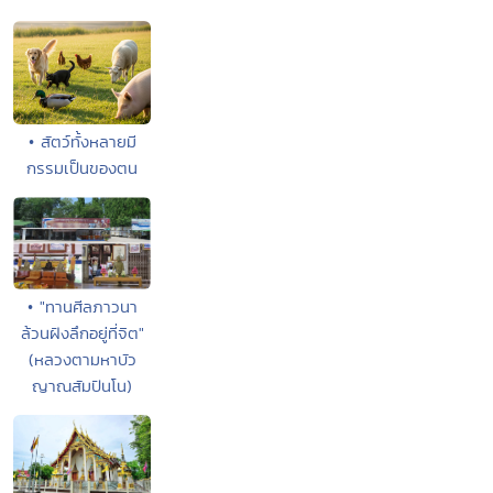
• สัตว์ทั้งหลายมี
กรรมเป็นของตน
• "ทานศีลภาวนา
ล้วนฝังลึกอยู่ที่จิต"
(หลวงตามหาบัว
ญาณสัมปันโน)