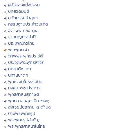
คลังแสงแห่งธรรม
บทสวดมนต์
หลักธรรมนำสุขฯ
กรรมฐานประจำวันเกิด
ฮีต ๑๒ คอง ๑๔
งานบุญประจำปี
ประเพณีทั่วไทย
พระพุทธเจ้า
ภาพพระพุทธประวัติ
ประวัติพระพุทธสาวก
ทศชาติชาดก
นิทานชาดก
พุทธวจนในธรรมบท
มงคล ๓๘ ประการ
พุทธศาสนสุภาษิต
พุทธศาสนสุภาษิต ๖๒๑
สังเวชนียสถาน ๔ ตำบล
ปางพระพุทธรูป
พระพุทธรูปสำคัญ
พระพุทธศาสนาในไทย