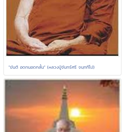
"ขันติ อดทนอดกลั้น" (หลวงปู่จันทร์ศรี จนฺททีโป)