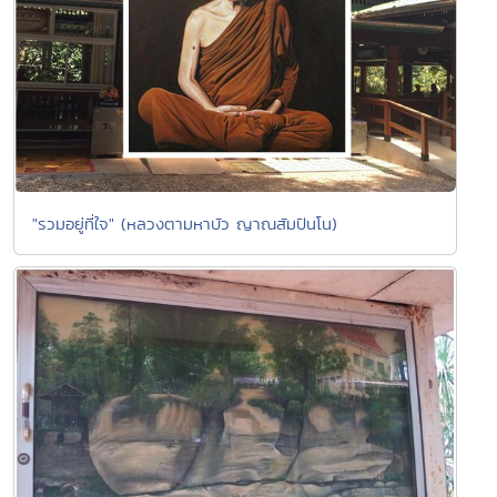
"รวมอยู่ที่ใจ" (หลวงตามหาบัว ญาณสัมปันโน)