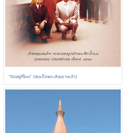
"จิตอยู่ที่ไหน" (สมเด็จพระสังฆราชเจ้า)