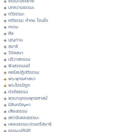
ธรรมะบรรยาย
บทความธรรมะ
กวีธรรมะ
คติธรรม คำคม โดนใจ
กรรม
ศีล
บุญทาน
สมาธิ
วิปัสสนา
ปริวาสกรรม
ฟังสวดมนต์
คอร์สปฏิบัติธรรม
พระพุทธศาสนา
พระไตรปิฏก
หัวข้อธรรม
พจนานุกรมพุทธศาสน์
มิลินทปัญหา
เสียงธรรม
สถานีเพลงธรรมะ
เพลงธรรมะ/ดนตรีสมาธิ
ธรรมะปฏิบัติ