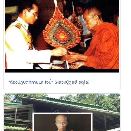
"ต้องปฏิบัติที่กายและใจนี้" (หลวงปู่ดูลย์ อตุโล)