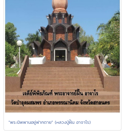
"พระนิพพานอยู่ฟากตาย" (หลวงปู่ฝั้น อาจาโร)