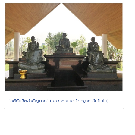
"สติกับจิตสำคัญมาก" (หลวงตามหาบัว ญาณสัมปันโน)