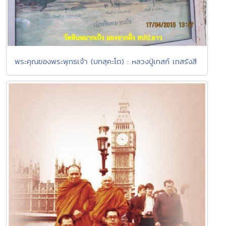
พระคุณของพระพุทธเจ้า (บทสุคะโต) : หลวงปู่เทสก์ เทสรังสี