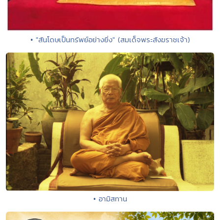
• "สันโดษเป็นทรัพย์อย่างยิ่ง" (สมเด็จพระสังฆราชเจ้า)
• อามิสทาน