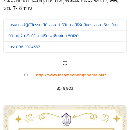
คณะวิทยากร: แม่ชีสุภาพ พันธุ์หงส์และคณะวิทยากร(บัดดี้)
รวม 7- 8 ท่าน
โครงการปฏิบัติธรรม วิถีธรรม นำชีวิต มูลนิธิรัศมีแห่งธรรม เชียงเใหม่
99 หมู่ 7 ต.ริมใต้ อ.แม่ริม จ.เชียงใหม่ 50120
โทร: 086-1904567
ที่มา :
http://www.rasameehangdhama.org/
8,903