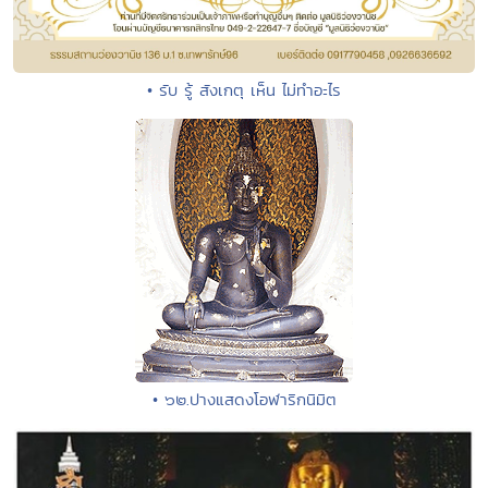
• รับ รู้ สังเกตุ เห็น ไม่ทำอะไร
• ๖๒.ปางแสดงโอฬาริกนิมิต